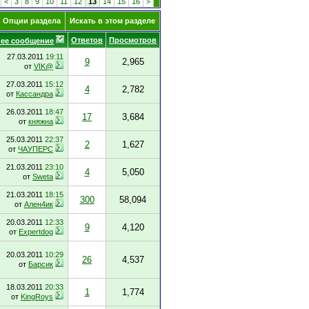
<
3
8
9
10
11
12
13
14
15
16
>
Опции раздела
Искать в этом разделе
Ответов
Просмотров
ее сообщение
27.03.2011
19:11
9
2,965
от
VIK@
27.03.2011
15:12
4
2,782
от
Кассандра
26.03.2011
18:47
17
3,684
от
княжна
25.03.2011
22:37
2
1,627
от
ЧАУПЕРС
21.03.2011
23:10
4
5,050
от
Sweta
21.03.2011
18:15
300
58,094
от
Ален4ик
20.03.2011
12:33
9
4,120
от
Expertdog
20.03.2011
10:29
26
4,537
от
Барсик
18.03.2011
20:33
1
1,774
от
KingRoys