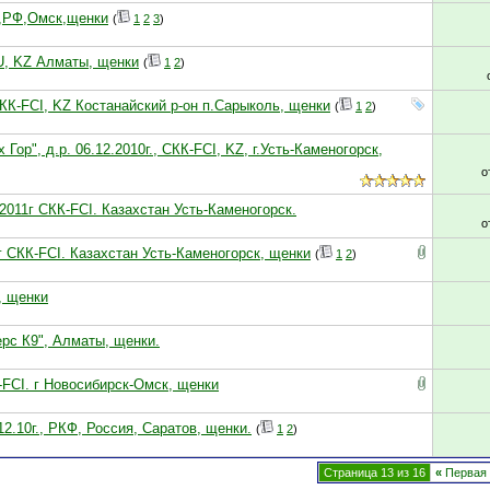
Ф,РФ,Омск,щенки
(
1
2
3
)
KU, KZ Алматы, щенки
(
1
2
)
СКК-FCI, KZ Костанайский р-он п.Сарыколь, щенки
(
1
2
)
Гор", д.р. 06.12.2010г., СКК-FCI, KZ, г.Усть-Каменогорск,
о
.2011г СКК-FCI. Казахстан Усть-Каменогорск.
о
0г СКК-FCI. Казахстан Усть-Каменогорск, щенки
(
1
2
)
р, щенки
ерс К9", Алматы, щенки.
-FCI. г Новосибирск-Омск, щенки
12.10г., РКФ, Россия, Саратов, щенки.
(
1
2
)
Страница 13 из 16
«
Первая