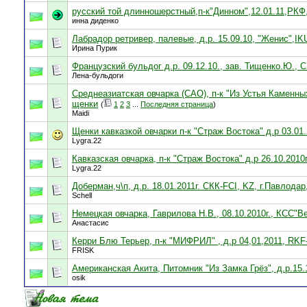
русский той длинношерстный,п-к"Динном",12.01.11,РК
инна диденко
Лабрадор ретривер, палевые, д.р. 15.09.10, "Женис",I
Ирина Пурик
Французский бульдог д.р. 09.12.10., зав. Тищенко.Ю., 
Лена-бульдоги
Среднеазиатская овчарка (САО), п-к "Из Устья Каменных 
щенки
(
1
2
3
...
Последняя страница
)
Maidi
Щенки кавказкой овчарки п-к "Страж Востока" д.р 03.01
Lygra.22
Кавказская овчарка, п-к "Страж Востока" д.р 26.10.201
Lygra.22
Доберман,ч\п, д.р. 18.01.2011г. CКК-FCI, KZ, г.Павлода
Schell
Немецкая овчарка, Гаврилова Н.В., 08.10.2010г., КСС"В
Анастасис
Керри Блю Терьер, п-к "МИФРИЛ" , д.р 04,01,2011, RKF
FRISK
Американская Акита, Питомник "Из Замка Грёз", д.р.15.
osik