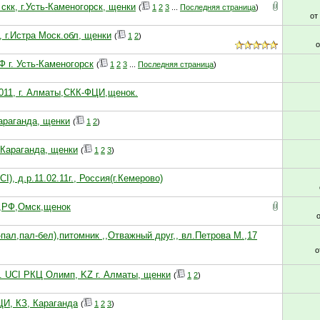
 скк, г.Усть-Каменогорск, щенки
(
1
2
3
...
Последняя страница
)
от
 г.Истра Моск.обл, щенки
(
1
2
)
Ф г. Усть-Каменогорск
(
1
2
3
...
Последняя страница
)
2011, г. Алматы,СКК-ФЦИ,щенок.
Караганда, щенки
(
1
2
)
. Караганда, щенки
(
1
2
3
)
, д.р.11.02.11г., Россия(г.Кемерово)
Ф,РФ,Омск,щенок
ал,пал-бел),питомник ,,Отважный друг,, вл.Петрова М.,17
о
Д. UCI РКЦ Олимп, KZ г. Алматы, щенки
(
1
2
)
ЦИ, КЗ, Караганда
(
1
2
3
)