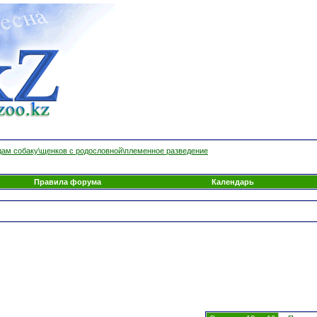
ам собаку\щенков с родословной\племенное разведение
Правила форума
Календарь