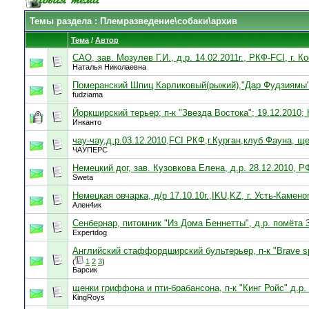
Темы раздела
: Племразведение\собаки\архив
Тема
/
Автор
САО, зав. Мозулев Г.И., д.р. 14.02.2011г., РКФ-FCI, г. 
Наталья Николаевна
Померанский Шпиц Карликовый(рыжий),"Дар Фудзиямы",
fudziama
Йоркширский терьер; п-к "Звезда Востока"; 19.12.2010;
Инканто
чау-чау,д.р.03.12.2010,FCI РКФ,г.Курган,клуб Фауна, щ
ЧАУПЕРС
Немецкий дог, зав. Кузовкова Елена, д.р. 28.12.2010, Р
Sweta
Немецкая овчарка, д/р 17.10.10г.,IKU,KZ, г. Усть-Камен
Ален4ик
Сенбернар, питомник "Из Дома Беннетты", д.р. помёта 
Expertdog
Английский стаффордширский бультерьер, п-к "Brave spir
(
1
2
3
)
Барсик
щенки гриффона и пти-брабансона, п-к "Кинг Ройс" д.р.
KingRoys