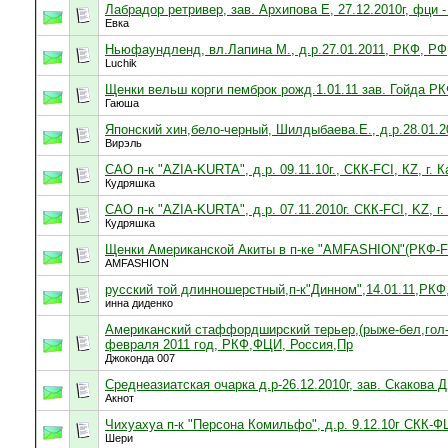
Лабрадор ретривер, зав. Архипова Е, 27.12.2010г, фци -
Евка
Ньюфаундленд, вл.Лапина М., д.р.27.01.2011, РКФ, РФ,
Luchik
Щенки вельш корги пемброк рожд.1.01.11 зав. Гойда РК
Гаюша
Японский хин,бело-черный, Шилдыбаева.Е., д.р.28.01.
Вирэль
САО п-к "AZIA-KURTA", д.р. 09.11.10г., СКК-FCI, КZ, г. 
Кудряшка
САО п-к "AZIA-KURTA", д.р. 07.11.2010г. СКК-FCI, KZ, г
Кудряшка
Щенки Американской Акиты в п-ке "AMFASHION"(РКФ-FCI)
AMFASHION
русский той длинношерстный,п-к"Динном",14.01.11,РК
инна диденко
Американский стаффордширский терьер,(рыже-бел,гол-п
февраля 2011 год, РКФ,ФЦИ, Россия,Пр
Джоконда 007
Среднеазиатская очарка д.р-26.12.2010г, зав. Скакова 
Акнот
Чихуахуа п-к "Персона Комильфо", д.р. 9.12.10г СКК-Ф
Шери