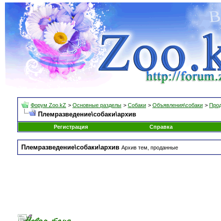
Форум Zoo.kZ
>
Основные разделы
>
Собаки
>
Объявления\собаки
>
Прод
Племразведение\собаки\архив
Регистрация
Справка
Племразведение\собаки\архив
Архив тем, проданные