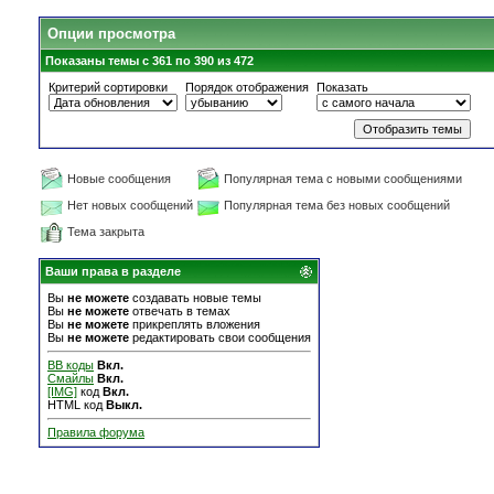
Опции просмотра
Показаны темы с 361 по 390 из 472
Критерий сортировки
Порядок отображения
Показать
Новые сообщения
Популярная тема с новыми сообщениями
Нет новых сообщений
Популярная тема без новых сообщений
Тема закрыта
Ваши права в разделе
Вы
не можете
создавать новые темы
Вы
не можете
отвечать в темах
Вы
не можете
прикреплять вложения
Вы
не можете
редактировать свои сообщения
BB коды
Вкл.
Смайлы
Вкл.
[IMG]
код
Вкл.
HTML код
Выкл.
Правила форума