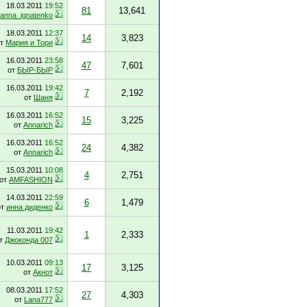
18.03.2011
19:52
81
13,641
anna_ignatenko
18.03.2011
12:37
14
3,823
от
Мария и Тори
16.03.2011
23:58
47
7,601
от
БЫР-БЫР
16.03.2011
19:42
7
2,192
от
Шаня
16.03.2011
16:52
15
3,225
от
Annarich
16.03.2011
16:52
24
4,382
от
Annarich
15.03.2011
10:08
4
2,751
от
AMFASHION
14.03.2011
22:59
6
1,479
от
инна диденко
11.03.2011
19:42
1
2,333
т
Джоконда 007
10.03.2011
09:13
17
3,125
от
Акнот
08.03.2011
17:52
27
4,303
от
Lana777