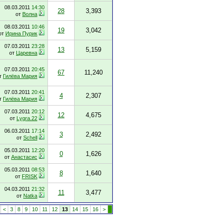
08.03.2011
14:30
28
3,393
от
Волна
08.03.2011
10:46
19
3,042
от
Ирина Пурик
07.03.2011
23:28
13
5,159
от
Царевна
07.03.2011
20:45
67
11,240
т
Гилёва Мария
07.03.2011
20:41
4
2,307
т
Гилёва Мария
07.03.2011
20:12
12
4,675
от
Lygra.22
06.03.2011
17:14
3
2,492
от
Schell
05.03.2011
12:20
0
1,626
от
Анастасис
05.03.2011
08:53
8
1,640
от
FRISK
04.03.2011
21:32
11
3,477
от
Natka
<
3
8
9
10
11
12
13
14
15
16
>