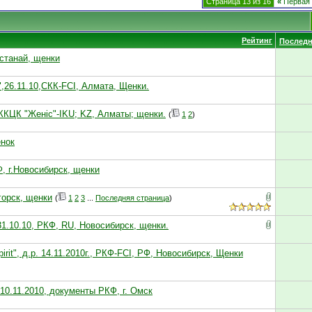
Страница 13 из 16
«
Первая
Рейтинг
Последн
Костанай, щенки
26.11.10,СКК-FCI, Алмата, Щенки.
 ККЦК "Женiс"-IKU; KZ, Алматы; щенки.
(
1
2
)
енок
Ф, г.Новосибирск, щенки
огорск, щенки
(
1
2
3
...
Последняя страница
)
31.10.10, РКФ, RU, Новосибирск, щенки.
it", д.р. 14.11.2010г., РКФ-FCI, РФ, Новосибирск, Щенки
 10.11.2010, документы РКФ, г. Омск