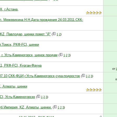
К, г.Астана,
л. Межевихина Н.Н.Дата прождения 24.03.2011.СКК-
, KZ, Павлодар, щенки помет "Д"
(
1
2
)
- г.Томск, РКФ-FCI, щенки
, г. Усть-Каменогорск, щенок продам
(
1
2
3
)
11, РКФ-FCI, Курган-Фауна
от
.07.10,СКК-ФЦИ,г.Усть-Каменогорск,сука-подросток
(
1
2
3
)
К, Алматы, щенки
FCI, Усть-Каменогорскк
(
1
2
3
)
клуб Империя, KZ, Алматы, щенки.
(
1
2
3
)