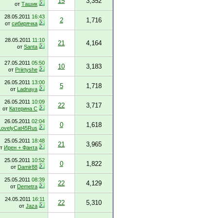
15
3,352
от
Ташик
28.05.2011
16:43
2
1,716
от
сибирячка
28.05.2011
11:10
21
4,164
от
Santa
27.05.2011
05:50
10
3,183
от
Priirtyshe
26.05.2011
13:00
5
1,718
от
Ladnaya
26.05.2011
10:09
22
3,717
от
Катерина С
26.05.2011
02:04
0
1,618
LovelyCat45Rus
25.05.2011
18:48
21
3,965
от
Ирен + Фанта
25.05.2011
10:52
0
1,822
от
Damir88
25.05.2011
08:39
22
4,129
от
Demetra
24.05.2011
16:11
22
5,310
от
Jaza