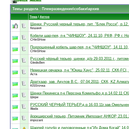
Темы раздела
: Племразведение\собаки\архив
Тема
/
Автор
Щенки. Русский черный терьер, пит. "Блек Росси", р.12.
Кешаня
Кобели шар-пея, п-к "ЧИНШОУ", 24.11.10, РКФ, РФ г. Н
CHinSHow
Подрощенный кобель шар-пея, п-к "ЧИНШОУ", 14.11.10
CHinSHow
Русский чёрный терьер, щенки, д/р 29.03.2011 г., пит
GledisBen
Немецкая овчарка, п-к "Юкиш Хаус", 25.02.11, СКК-FCI, 
Аста
Дратхаар, зав. Акулов В.С., 07.04.2011, СКК, KZ Алмат
KISSточка
Щенки Пекинеса п-к Персона Комильфо д.р.14.02.11 СК
Шери
РУССКИЙ ЧЕРНЫЙ ТЕРЬЕР.д.р.16.03.11г.зав.Омельчен
Illiada
йоркширский терьер, Питомник Импозант АНКОР, 23.01.
impozant
Шарпей голубо и лиловогенные п-к"Из Дома Когай" 14.0