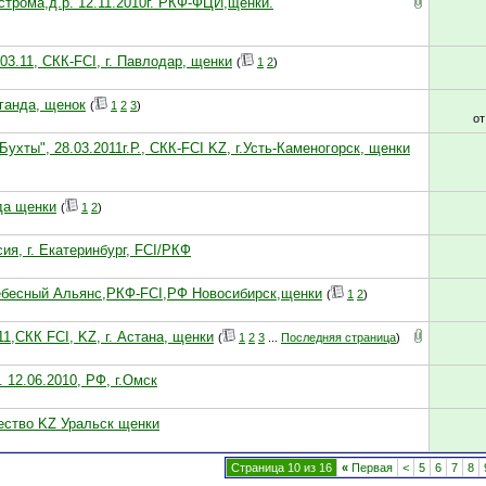
строма,д.р. 12.11.2010г. РКФ-ФЦИ,щенки.
03.11, СКК-FCI, г. Павлодар, щенки
(
1
2
)
аганда, щенок
(
1
2
3
)
о
ухты", 28.03.2011г.Р., СКК-FCI KZ, г.Усть-Каменогорск, щенки
да щенки
(
1
2
)
сия, г. Екатеринбург, FCI/РКФ
. Небесный Альянс,РКФ-FCI,РФ Новосибирск,щенки
(
1
2
)
11,СКК FCI, KZ, г. Астана, щенки
(
1
2
3
...
Последняя страница
)
 12.06.2010, РФ, г.Омск
щество KZ Уральск щенки
Страница 10 из 16
«
Первая
<
5
6
7
8