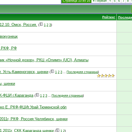
Страница 10 из 16
«
Первая
<
5
6
7
8
Рейтинг
Последн
12.10. Омск, Россия.
(
1
2
3
)
овокузнецк
, РКФ, РФ
омник «Ночной дозор», РКЦ «Олимп» (UCI), Алматы
г. Усть-Каменогорск, щенки
(
1
2
3
...
Последняя страница
)
ы, щенки
К-ФЦИ г.Караганда
(
1
2
3
...
Последняя страница
)
ко Е..РКФ-ФЦИг.Урай Тюменской обл
2011г, РКФ, Россия Челябинск, щенки
1.2011г. СКК.Караганда щенки
(
1
2
)