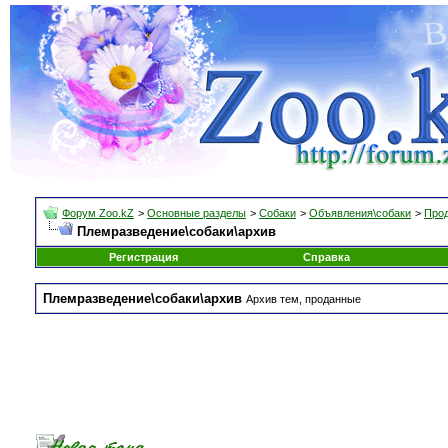
Форум Zoo.kZ
>
Основные разделы
>
Собаки
>
Объявления\собаки
>
Прод
Племразведение\собаки\архив
Регистрация
Справка
Племразведение\собаки\архив
Архив тем, проданные