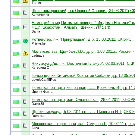
Ташик
Шпиц померанский, п-к Озорной Фаворит, 31.03.2011г,СК
Sveto4e4ek
Немецкий шпиц.Питомник шпицев " Из Дома Натальи".в
ФЦИ.Казахстан , Алматы .Щенки .
(
1
2
3
)
Santa
Ротвейлер, п-к "Прииртышье", д.р. 13.03.2011, СКК-FCI
Priirtyshe
Мальтезе, зав. Цымбал Л.В., д. р.: 3.03.2011г., Россия 
Ladnaya
Чихуахуа д/ш, п-к "Восточный Гламур", 02.03.2011, СКК
Катерина С
Голые щенки Китайской Хохлатой Собачки,д.р.18.05.20
LovelyCat45Rus
Немецкая овчарка, чепрачная, зав. Кремпель И, д.р.14
Ирен + Фанта
Немецкая овчарка, зав. Ольшевская, 28.04.2011, КНОР
Damir88
Щенки чихуахуа, 5.03.2011 г.р. зав. Пинегина Н.Т.,СКК-
Demetra
Московская сторожевая, зав. Смирнов Г., 10.02.11 г., 
Jaza