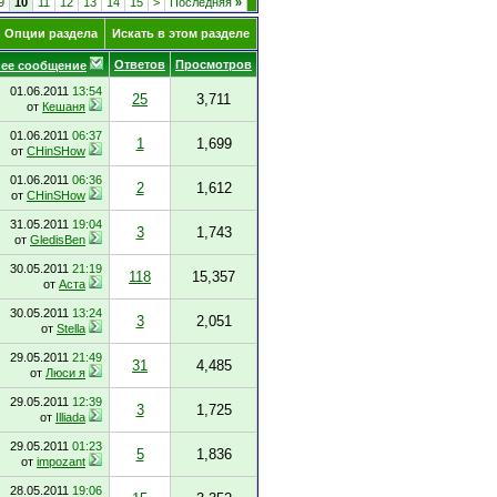
9
10
11
12
13
14
15
>
Последняя
»
Опции раздела
Искать в этом разделе
Ответов
Просмотров
ее сообщение
01.06.2011
13:54
25
3,711
от
Кешаня
01.06.2011
06:37
1
1,699
от
CHinSHow
01.06.2011
06:36
2
1,612
от
CHinSHow
31.05.2011
19:04
3
1,743
от
GledisBen
30.05.2011
21:19
118
15,357
от
Аста
30.05.2011
13:24
3
2,051
от
Stella
29.05.2011
21:49
31
4,485
от
Люси я
29.05.2011
12:39
3
1,725
от
Illiada
29.05.2011
01:23
5
1,836
от
impozant
28.05.2011
19:06