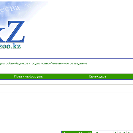
ам собаку\щенков с родословной\племенное разведение
Правила форума
Календарь