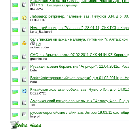
Китайская Хохлатая Собака,питомник "Налекс Арт",г.Ко
(
1
2
3
...
Последняя страница
)
marusya
Лабрадор ретривер, палевые, зав. Петухов В.И. д.р. 08.
БЫР-БЫР
Немецкий шпиц,п-к "ViaLeone", 28.01.11, СКК-FCI, г.Кар
Lena_Baskervil
бельгийская овчарка - малинуа, питомник "с Алтайской Б
(
1
2
)
люблю собак
САО п-к Арыстан алга 07.02.2011 СКК-ФЦИ KZ-Караган
greenhouse
Русская псовая борзая, п-к "Априори", 12.04.2011г., Рос
Belle
Бобтейл(староанглийская овчарка),д.р.01.02.2011г.,п
Belle
Китайская хохлатая собака, зав. Чувило Ю., д.р. 14.01.
DEZZRY23
Американский коккер спаниель, п-к "Феллоу Флэш", д.р.
TAT
русско-европейские лайки зав.Ветров 19.03.11 охотоб
forprofi