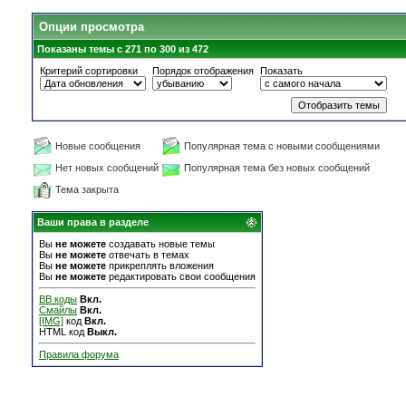
Опции просмотра
Показаны темы с 271 по 300 из 472
Критерий сортировки
Порядок отображения
Показать
Новые сообщения
Популярная тема с новыми сообщениями
Нет новых сообщений
Популярная тема без новых сообщений
Тема закрыта
Ваши права в разделе
Вы
не можете
создавать новые темы
Вы
не можете
отвечать в темах
Вы
не можете
прикреплять вложения
Вы
не можете
редактировать свои сообщения
BB коды
Вкл.
Смайлы
Вкл.
[IMG]
код
Вкл.
HTML код
Выкл.
Правила форума