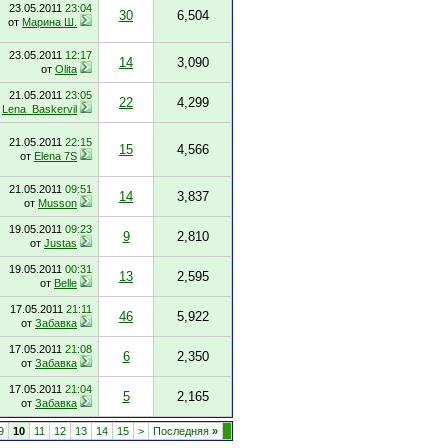
23.05.2011
23:04
30
6,504
от
Марина Ш.
23.05.2011
12:17
14
3,090
от
Olita
21.05.2011
23:05
22
4,299
т
Lena_Baskervil
21.05.2011
22:15
15
4,566
от
Elena 7S
21.05.2011
09:51
14
3,837
от
Musson
19.05.2011
09:23
9
2,810
от
Justas
19.05.2011
00:31
13
2,595
от
Belle
17.05.2011
21:11
46
5,922
от
Забавка
17.05.2011
21:08
6
2,350
от
Забавка
17.05.2011
21:04
5
2,165
от
Забавка
9
10
11
12
13
14
15
>
Последняя
»