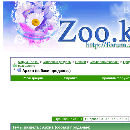
Форум Zoo.kZ
>
Основные разделы
>
Собаки
>
Объявления\собаки
>
Прод
разведение
Архив (собаки проданые)
Регистрация
Справка
Правила форума
Страница 87 из 151
«
Первая
<
37
77
82
83
Темы раздела
: Архив (собаки проданые)