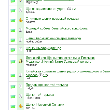
M@RIN@
Щенок карликового пуделя
(
1
2
)
Арвика
Отличные щенки немецкой овчарки
Alessya
Молодой кобель бельгийского гриффона
Ёжка
щенки бельгийской овчарки малинуа
люблю собак
Щенки ньюфаундленда
UHR
Японский хин.Щенки японского хина.Питомник
Меданжен.Нижний Тагил-Уральский регион.
medanjen
Китайская хохлатая щенки редкого шоколадного и бело
окрасов
(
1
2
)
Luli
Продам щенков той-терьера
red_da
Щенки той терьера
Elena198109
Щенки Немецкой Овчарки
den_41