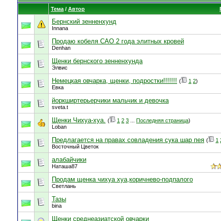
Тема
/
Автор
Бернский зенненхунд
Innana
Продаю кобеля САО 2 года элитных кровей
Denhan
Щенки бернского зенненхунда
Элвис
Немецкая овчарка, щенки, подростки!!!!!!!
(
1
2
)
Евка
йоркширтерьерчики мальчик и девочка
sveta.t
Щенки Чихуа-хуа.
(
1
2
3
...
Последняя страница
)
Loban
Предлагается на правах совладения сука шар пея
(
1
Восточный Цветок
алабайчики
Наташа87
Продам щенка чихуа хуа,коричнево-подпалого
Светлань
Тазы
bina
Щенки среднеазиатской овчарки