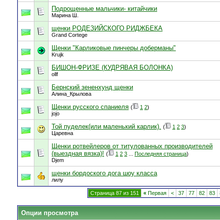
Подрощенные мальчики- китайчики
Марина Ш.
щенки РОДЕЗИЙСКОГО РИДЖБЕКА
Grand Cortege
Щенки "Карликовые пинчеры доберманы"
Krujk
БИШОН-ФРИЗЕ (КУДРЯВАЯ БОЛОНКА)
ollf
Бернский зененхунд щенки
Алина_Крылова
Щенки русского спаниеля
(
1
2
)
jojo
Той пуделек(или маленький карлик).
(
1
2
3
)
Царевна
Щенки ротвейлеров от титулованных производителей
(выездная вязка)!
(
1
2
3
...
Последняя страница
)
Djem
щенки бордоского дога шоу класса
лилу
Страница 87 из 151
«
Первая
<
37
77
82
83
Опции просмотра