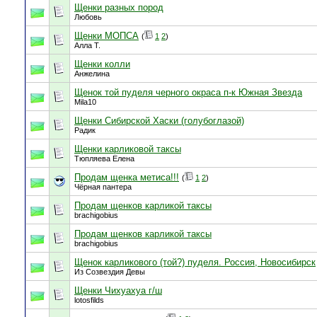
Щенки разных пород
Любовь
Щенки МОПСА
(
1
2
)
Алла Т.
Щенки колли
Анжелина
Щенок той пуделя черного окраса п-к Южная Звезда
Mila10
Щенки Сибирской Хаски (голубоглазой)
Радик
Щенки карликовой таксы
Тюпляева Елена
Продам щенка метиса!!!
(
1
2
)
Чёрная пантера
Продам щенков карликой таксы
brachigobius
Продам щенков карликой таксы
brachigobius
Щенок карликового (той?) пуделя. Россия, Новосибирск
Из Созвездия Девы
Щенки Чихуахуа г/ш
lotosfilds