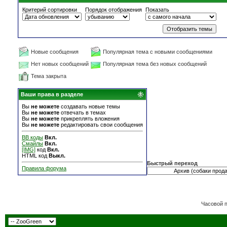
Критерий сортировки
Порядок отображения
Показать
Новые сообщения
Популярная тема с новыми сообщениями
Нет новых сообщений
Популярная тема без новых сообщений
Тема закрыта
Ваши права в разделе
Вы
не можете
создавать новые темы
Вы
не можете
отвечать в темах
Вы
не можете
прикреплять вложения
Вы
не можете
редактировать свои сообщения
BB коды
Вкл.
Смайлы
Вкл.
[IMG]
код
Вкл.
HTML код
Выкл.
Быстрый переход
Правила форума
Часовой 