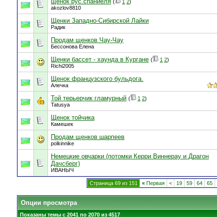
щенок рус.спаниеля
(
1
2
)
akozlov8810
Щенки Западно-Сибирской Лайки
Радик
Продам щенков Чау-Чау
Бессонова Елена
Щенки бассет - хаунда в Кургане
(
1
2
)
Richi2005
Щенок французского бульдога.
Алечка
Той терьерчик гламурный
(
1
2
)
Tatusya
Щенок тойчика
Камешек
Продам щенков шарпеев
polkinnike
Немецкие овчарки (потомки Керри Виннерау и Драгон
Дачсберг)
ИВАНЫЧ
Страница 69 из 151
«
Первая
<
19
59
64
65
Опции просмотра
Показаны темы с 2041 по 2070 из 4517