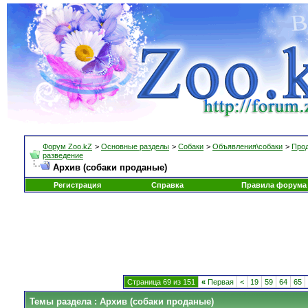
Форум Zoo.kZ
>
Основные разделы
>
Собаки
>
Объявления\собаки
>
Прод
разведение
Архив (собаки проданые)
Регистрация
Справка
Правила форума
Страница 69 из 151
«
Первая
<
19
59
64
65
Темы раздела
: Архив (собаки проданые)