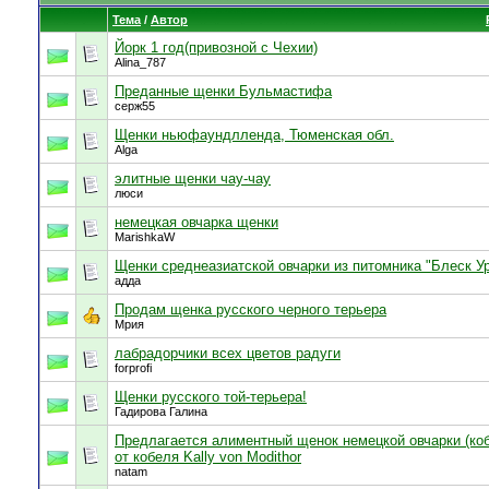
Тема
/
Автор
Йорк 1 год(привозной с Чехии)
Alina_787
Преданные щенки Бульмастифа
серж55
Щенки ньюфаундлленда, Тюменская обл.
Alga
элитные щенки чау-чау
люси
немецкая овчарка щенки
MarishkaW
Щенки среднеазиатской овчарки из питомника "Блеск У
адда
Продам щенка русского черного терьера
Мрия
лабрадорчики всех цветов радуги
forprofi
Щенки русского той-терьера!
Гадирова Галина
Предлагается алиментный щенок немецкой овчарки (коб
от кобеля Kally von Modithor
natam