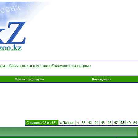
ам собаку\щенков с родословной\племенное разведение
Правила форума
Календарь
Страница 48 из 151
«
Первая
<
38
43
44
45
46
47
48
49
50