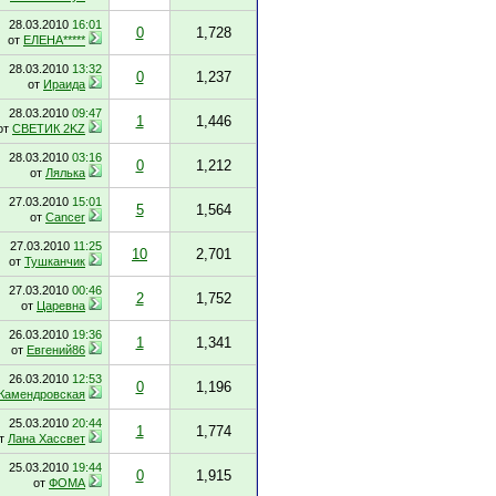
28.03.2010
16:01
0
1,728
от
ЕЛЕНА*****
28.03.2010
13:32
0
1,237
от
Ираида
28.03.2010
09:47
1
1,446
от
СВЕТИК 2KZ
28.03.2010
03:16
0
1,212
от
Лялька
27.03.2010
15:01
5
1,564
от
Cancer
27.03.2010
11:25
10
2,701
от
Тушканчик
27.03.2010
00:46
2
1,752
от
Царевна
26.03.2010
19:36
1
1,341
от
Евгений86
26.03.2010
12:53
0
1,196
Камендровская
25.03.2010
20:44
1
1,774
т
Лана Хассвет
25.03.2010
19:44
0
1,915
от
ФОМА