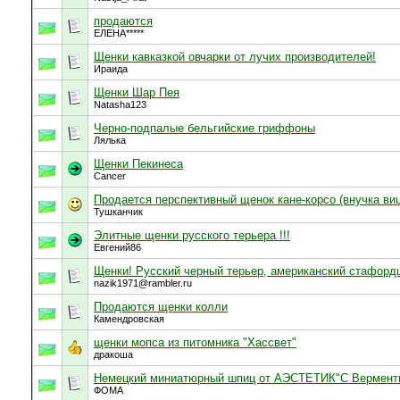
продаются
ЕЛЕНА*****
Щенки кавказкой овчарки от лучих производителей!
Ираида
Щенки Шар Пея
Natasha123
Черно-подпалые бельгийские гриффоны
Лялька
Щенки Пекинеса
Cancer
Продается перспективный щенок кане-корсо (внучка ви
Тушканчик
Элитные щенки русского терьера !!!
Евгений86
Щенки! Русский черный терьер, американский стафордш
nazik1971@rambler.ru
Продаются щенки колли
Камендровская
щенки мопса из питомника "Хассвет"
дракоша
Немецкий миниатюрный шпиц от АЭСТЕТИК"С Вермент
ФОМА