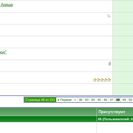
и Ариша
род"
Страница 48 из 151
«
Первая
<
38
43
44
45
46
47
48
49
50
Присутствуют
65 (Пользователей: 0,