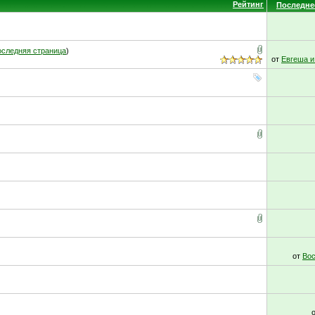
Рейтинг
Последне
следняя страница
)
от
Евгеша и
от
Вос