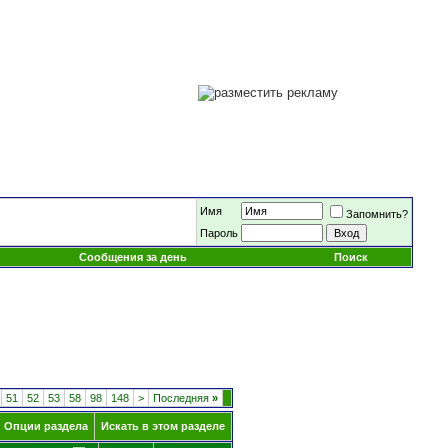
Имя
Запомнить?
Пароль
Сообщения за день
Поиск
51
52
53
58
98
148
>
Последняя
»
Опции раздела
Искать в этом разделе