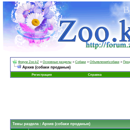
Форум Zoo.kZ
>
Основные разделы
>
Собаки
>
Объявления\собаки
>
Прод
Архив (собаки проданые)
Регистрация
Справка
Темы раздела
: Архив (собаки проданые)