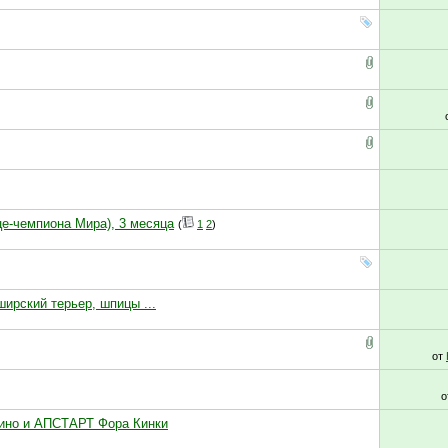
це-чемпиона Мира), 3 месяца
(
1
2
)
ирский терьер, шпицы ...
от
о
ино и АПСТАРТ Фора Кинки