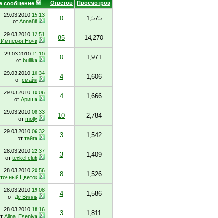
Ответов
Просмотров
е сообщение
29.03.2010
15:13
0
1,575
от
Anna88
29.03.2010
12:51
85
14,270
 Империя Ночи
29.03.2010
11:10
0
1,971
от
bullika
29.03.2010
10:34
4
1,606
от
смайл
29.03.2010
10:06
4
1,666
от
Ариша
29.03.2010
08:33
10
2,784
от
molly
29.03.2010
06:32
3
1,542
от
тайга
28.03.2010
22:37
3
1,409
от
teckel club
28.03.2010
20:56
8
1,526
точный Цветок
28.03.2010
19:08
4
1,586
от
Де Вилль
28.03.2010
18:16
3
1,811
от
Alina_Eseniya