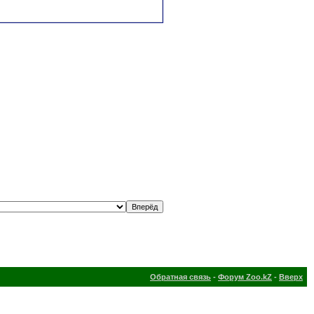
Обратная связь
-
Форум Zoo.kZ
-
Вверх