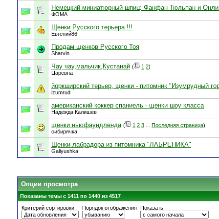
Немецкий миниатюрный шпиц: Фанфан Тюльпан и Онл
ФОМА
Щенки Русского терьера !!!
Евгений86
Продам щенков Русского Тоя
Sharvin
Чау чау,мальчик,Кустанай
(
1
2
)
Царевна
йоркширский терьер, щенки - питомник "Изумрудный го
izumrud
американский коккер спаниель - щенки шоу класса
Надежда Калишев
щенки ньюфаундленда
(
1
2
3
...
Последняя страница
)
сибирячка
Щенки лабрадора из питомника "ЛАБРЕНИКА"
Galiyushka
Опции просмотра
Показаны темы с 1411 по 1440 из 4517
Критерий сортировки
Порядок отображения
Показать