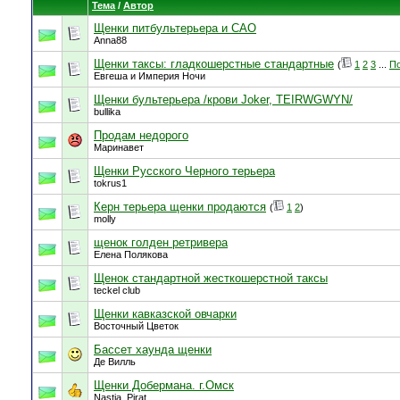
Тема
/
Автор
Щенки питбультерьера и САО
Anna88
Щенки таксы: гладкошерстные стандартные
(
1
2
3
...
По
Евгеша и Империя Ночи
Щенки бультерьера /крови Joker, TEIRWGWYN/
bullika
Продам недорого
Маринавет
Щенки Русского Черного терьера
tokrus1
Керн терьера щенки продаются
(
1
2
)
molly
щенок голден ретривера
Елена Полякова
Щенок стандартной жесткошерстной таксы
teckel club
Щенки кавказской овчарки
Восточный Цветок
Бассет хаунда щенки
Де Вилль
Щенки Добермана. г.Омск
Nastja_Pirat