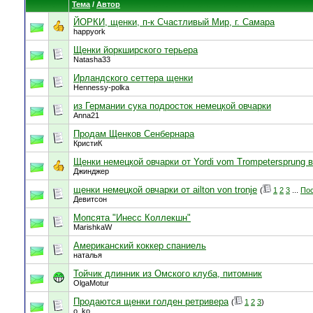
Тема
/
Автор
ЙОРКИ, щенки, п-к Счастливый Мир, г. Самара
happyork
Щенки йоркширского терьера
Natasha33
Ирландского сеттера щенки
Hennessy-polka
из Германии сука подросток немецкой овчарки
Anna21
Продам Щенков Сенбернара
КристиК
Щенки немецкой овчарки от Yordi vom Trompetersprung 
Джинджер
щенки немецкой овчарки от ailton von tronje
(
1
2
3
...
Пос
Девитсон
Мопсята "Инесс Коллекшн"
MarishkaW
Американский коккер спаниель
наталья
Тойчик длинник из Омского клуба, питомник
OlgaMotur
Продаются щенки голден ретривера
(
1
2
3
)
o_ko