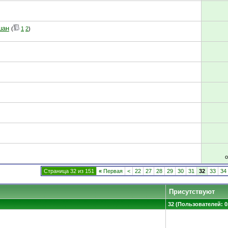
шан
(
1
2
)
Страница 32 из 151
«
Первая
<
22
27
28
29
30
31
32
33
34
Присутствуют
32 (Пользователей: 0,