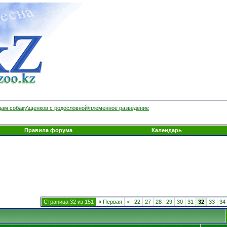
ам собаку\щенков с родословной\племенное разведение
Правила форума
Календарь
Страница 32 из 151
«
Первая
<
22
27
28
29
30
31
32
33
34