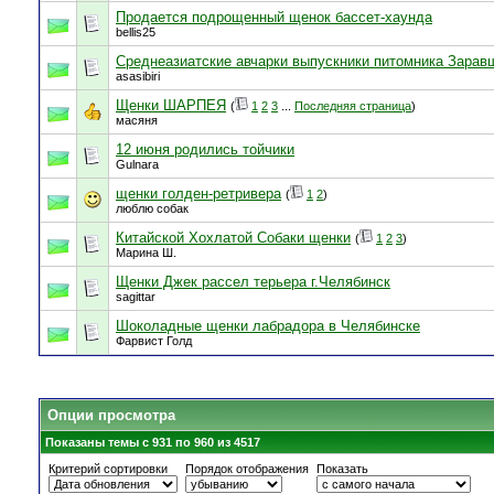
Продается подрощенный щенок бассет-хаунда
bellis25
Среднеазиатские авчарки выпускники питомника Зарав
asasibiri
Щенки ШАРПЕЯ
(
1
2
3
...
Последняя страница
)
масяня
12 июня родились тойчики
Gulnara
щенки голден-ретривера
(
1
2
)
люблю собак
Китайской Хохлатой Собаки щенки
(
1
2
3
)
Марина Ш.
Щенки Джек рассел терьера г.Челябинск
sagittar
Шоколадные щенки лабрадора в Челябинске
Фарвист Голд
Опции просмотра
Показаны темы с 931 по 960 из 4517
Критерий сортировки
Порядок отображения
Показать