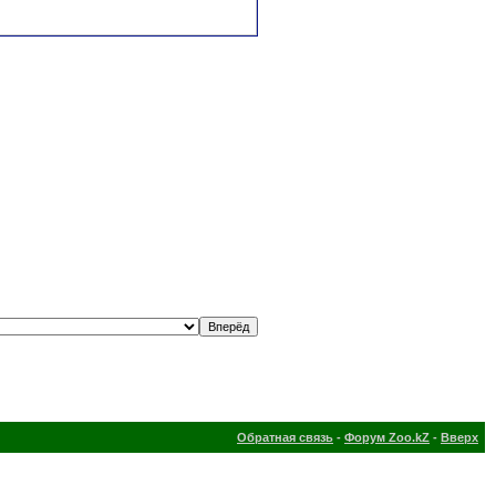
Обратная связь
-
Форум Zoo.kZ
-
Вверх