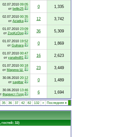
02.07.2010
09:05
0
1,335
от
bellis25
02.07.2010
00:35
12
3,742
от
Aziatka
01.07.2010
23:09
36
5,309
от
ZooKzDog
01.07.2010
19:52
0
1,869
от
Gulnara
01.07.2010
00:47
16
2,623
от
yanafed81
01.07.2010
00:18
23
3,449
от
Марина Ш.
30.06.2010
20:12
0
1,489
от
sagittar
30.06.2010
13:46
6
1,694
от
Фарвист Голд
35
36
37
42
82
132
>
Последняя
»
 гостей: 32)