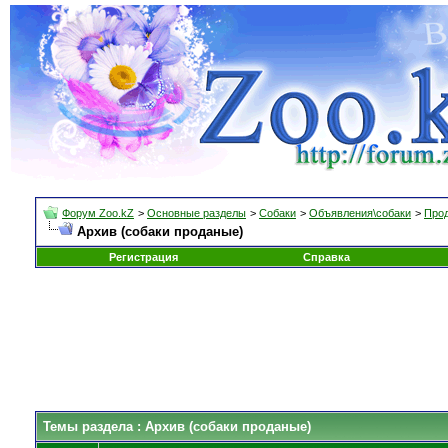
Форум Zoo.kZ
>
Основные разделы
>
Собаки
>
Объявления\собаки
>
Прод
Архив (собаки проданые)
Регистрация
Справка
Темы раздела
: Архив (собаки проданые)