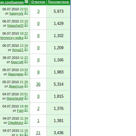
Ответов
Просмотров
ее сообщение
06.07.2010
22:51
3
5,973
от
happyork
06.07.2010
22:15
0
1,429
от
Natasha33
06.07.2010
18:22
0
1,102
Hennessy-polka
06.07.2010
12:16
0
1,209
от
Anna21
06.07.2010
11:22
0
1,166
от
КристиК
06.07.2010
10:32
9
1,983
от
Джинджер
05.07.2010
21:26
36
5,314
от
Девитсон
04.07.2010
20:51
0
1,815
от
MarishkaW
04.07.2010
19:46
2
1,376
от
Fani
04.07.2010
11:34
1
1,381
от
OlgaMotur
04.07.2010
11:16
21
3,436
от
o_ko