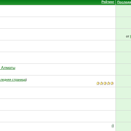
Рейтинг
Последн
от
в Алматы
ледняя страница
)