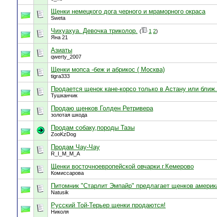
Щенки немецкого дога черного и мраморного окраса
Sweta
Чихуахуа. Девочка триколор.
(
1
2
)
Яна 21
Азиаты
qwerty_2007
Щенки мопса -беж и абрикос ( Москва)
tigra333
Продается щенок кане-корсо только в Астану или ближ.
Тушканчик
Продаю щенков Голден Ретривера
золотая шкода
Продам собаку,породы Тазы
ZooKzDog
Продам Чау-Чау
R_I_M_M_A
Щенки восточноевропейской овчарки.г.Кемерово
Комиссарова
Питомник "Старлит Эмпайр" предлагает щенков америк
Natusik
Русский Той-Терьер щенки продаются!
Николя