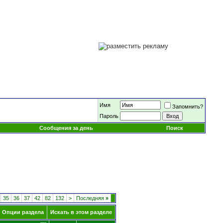
Имя
Запомнить?
Пароль
Сообщения за день
Поиск
35
36
37
42
82
132
>
Последняя
»
Опции раздела
Искать в этом разделе