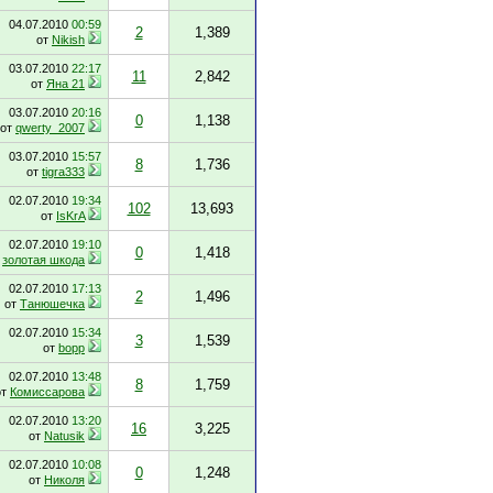
04.07.2010
00:59
2
1,389
от
Nikish
03.07.2010
22:17
11
2,842
от
Яна 21
03.07.2010
20:16
0
1,138
от
qwerty_2007
03.07.2010
15:57
8
1,736
от
tigra333
02.07.2010
19:34
102
13,693
от
IsKrA
02.07.2010
19:10
0
1,418
т
золотая шкода
02.07.2010
17:13
2
1,496
от
Танюшечка
02.07.2010
15:34
3
1,539
от
bopp
02.07.2010
13:48
8
1,759
от
Комиссарова
02.07.2010
13:20
16
3,225
от
Natusik
02.07.2010
10:08
0
1,248
от
Николя