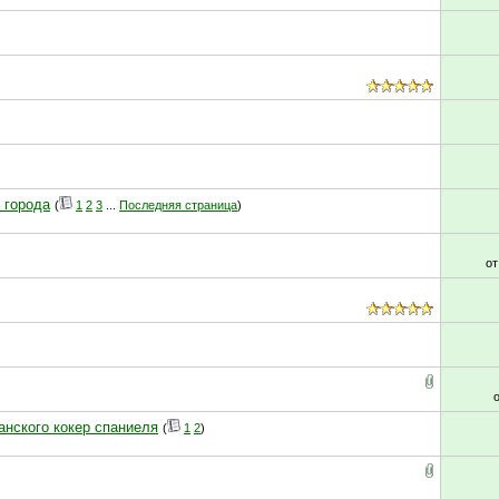
 города
(
1
2
3
...
Последняя страница
)
о
анского кокер спаниеля
(
1
2
)