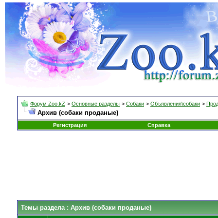
Форум Zoo.kZ
>
Основные разделы
>
Собаки
>
Объявления\собаки
>
Прод
Архив (собаки проданые)
Регистрация
Справка
Темы раздела
: Архив (собаки проданые)