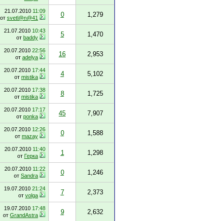
21.07.2010
11:09
0
1,279
от
svetl@n@41
21.07.2010
10:43
5
1,470
от
baddy
20.07.2010
22:56
16
2,953
от
adelya
20.07.2010
17:44
4
5,102
от
mistika
20.07.2010
17:38
8
1,725
от
mistika
20.07.2010
17:17
45
7,907
от
ponka
20.07.2010
12:26
0
1,588
от
mazay
20.07.2010
11:40
1
1,298
от
Герка
20.07.2010
11:22
0
1,246
от
Sandra
19.07.2010
21:24
7
2,373
от
volga
19.07.2010
17:48
9
2,632
от
GrandAstra