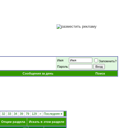
Имя
Запомнить?
Пароль
Сообщения за день
Поиск
32
33
34
39
79
129
>
Последняя
»
Опции раздела
Искать в этом разделе