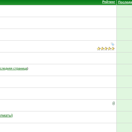
Рейтинг
Последн
следняя страница
)
Алматы)