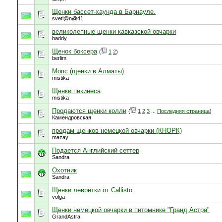
Щенки бассет-хаунда в Барнауле.
svetl@n@41
великолепные щенки кавказской овчарки
baddy
Щенок боксера
(
1
2
)
berlim
Мопс (щенки в Алматы)
mistika
Щенки пекинеса
mistika
Продаются щенки колли
(
1
2
3
...
Последняя страница
)
Камендровская
продам щенков немецкой овчарки (КНОРК)
mazay
Подается Английский сеттер
Sandra
Охотник
Sandra
Щенки левретки от Callisto.
volga
Щенки немецкой овчарки в питомнике "Гранд Астра"
GrandAstra