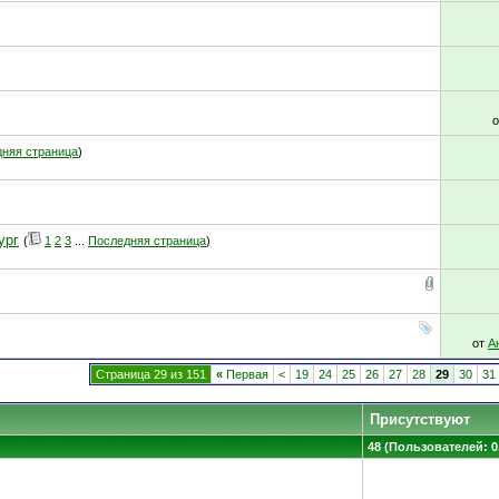
няя страница
)
ург
(
1
2
3
...
Последняя страница
)
от
А
Страница 29 из 151
«
Первая
<
19
24
25
26
27
28
29
30
31
Присутствуют
48 (Пользователей: 0,