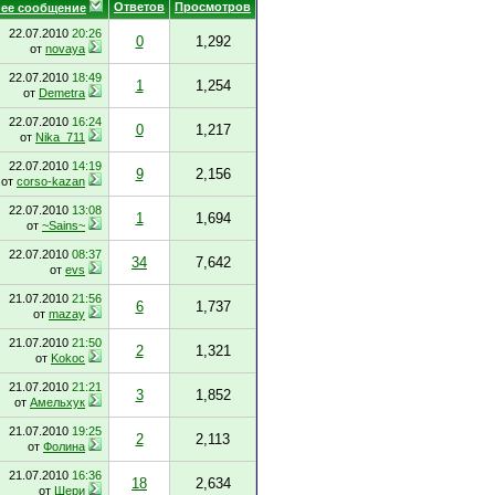
Ответов
Просмотров
ее сообщение
22.07.2010
20:26
0
1,292
от
novaya
22.07.2010
18:49
1
1,254
от
Demetra
22.07.2010
16:24
0
1,217
от
Nika_711
22.07.2010
14:19
9
2,156
от
corso-kazan
22.07.2010
13:08
1
1,694
от
~Sains~
22.07.2010
08:37
34
7,642
от
evs
21.07.2010
21:56
6
1,737
от
mazay
21.07.2010
21:50
2
1,321
от
Kokoc
21.07.2010
21:21
3
1,852
от
Амельхук
21.07.2010
19:25
2
2,113
от
Фолина
21.07.2010
16:36
18
2,634
от
Шери