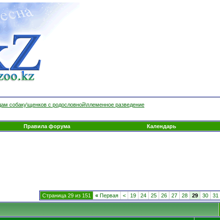
ам собаку\щенков с родословной\племенное разведение
Правила форума
Календарь
Страница 29 из 151
«
Первая
<
19
24
25
26
27
28
29
30
31