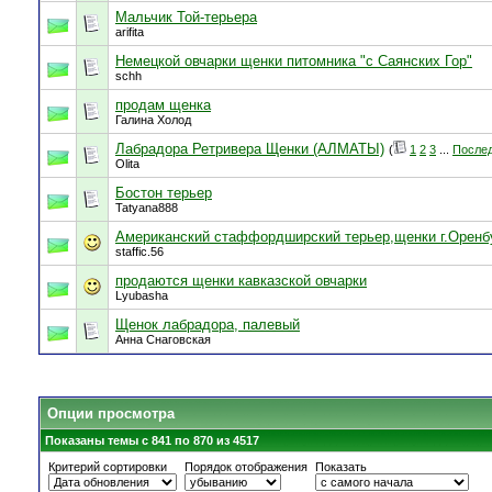
Мальчик Той-терьера
arifita
Немецкой овчарки щенки питомника "с Саянских Гор"
schh
продам щенка
Галина Холод
Лабрадора Ретривера Щенки (АЛМАТЫ)
(
1
2
3
...
Послед
Olita
Бостон терьер
Tatyana888
Американский стаффордширский терьер,щенки г.Оренб
staffic.56
продаются щенки кавказской овчарки
Lyubasha
Щенок лабрадора, палевый
Анна Снаговская
Опции просмотра
Показаны темы с 841 по 870 из 4517
Критерий сортировки
Порядок отображения
Показать