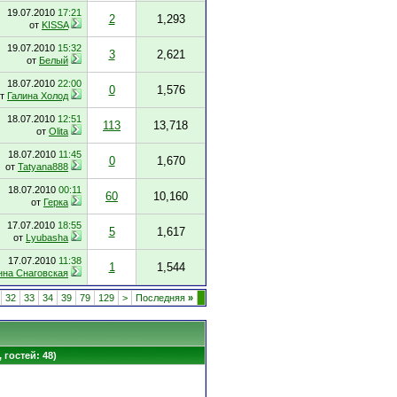
19.07.2010
17:21
2
1,293
от
KISSA
19.07.2010
15:32
3
2,621
от
Белый
18.07.2010
22:00
0
1,576
от
Галина Холод
18.07.2010
12:51
113
13,718
от
Olita
18.07.2010
11:45
0
1,670
от
Tatyana888
18.07.2010
00:11
60
10,160
от
Герка
17.07.2010
18:55
5
1,617
от
Lyubasha
17.07.2010
11:38
1
1,544
нна Снаговская
32
33
34
39
79
129
>
Последняя
»
 гостей: 48)