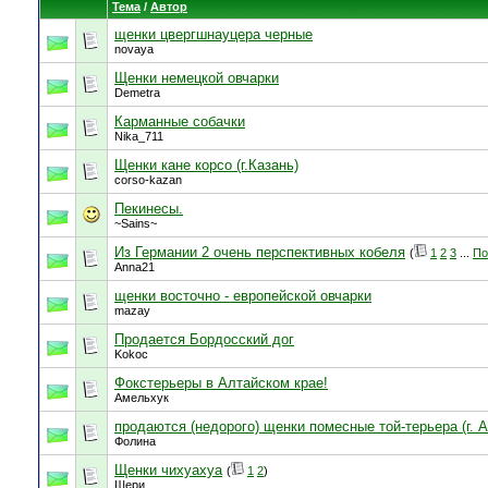
Тема
/
Автор
щенки цвергшнауцера черные
novaya
Щенки немецкой овчарки
Demetra
Карманные собачки
Nika_711
Щенки кане корсо (г.Казань)
corso-kazan
Пекинесы.
~Sains~
Из Германии 2 очень перспективных кобеля
(
1
2
3
...
По
Anna21
щенки восточно - европейской овчарки
mazay
Продается Бордосский дог
Kokoc
Фокстерьеры в Алтайском крае!
Амельхук
продаются (недорого) щенки помесные той-терьера (г. 
Фолина
Щенки чихуахуа
(
1
2
)
Шери