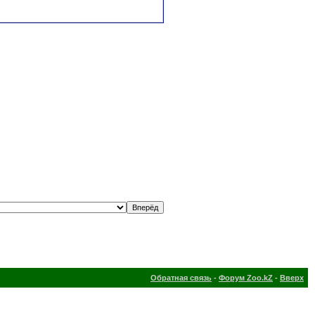
Обратная связь
-
Форум Zoo.kZ
-
Вверх