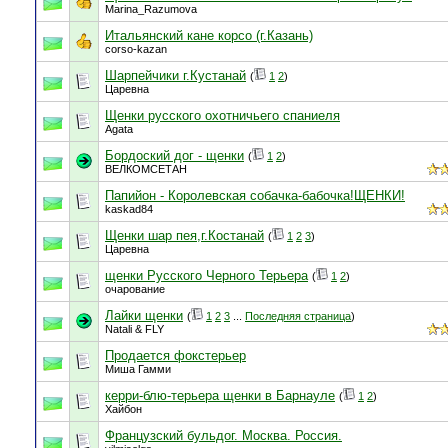
Marina_Razumova
Итальянский кане корсо (г.Казань)
corso-kazan
Шарпейчики г.Кустанай
(
1
2
)
Царевна
Щенки русского охотничьего спаниеля
Agata
Бордоский дог - щенки
(
1
2
)
ВЕЛКОМСЕТАН
Папийон - Королевская собачка-бабочка!ЩЕНКИ!
kaskad84
Щенки шар пея,г.Костанай
(
1
2
3
)
Царевна
щенки Русского Черного Терьера
(
1
2
)
очарование
Лайки щенки
(
1
2
3
...
Последняя страница
)
Natali & FLY
Продается фокстерьер
Миша Гамми
керри-блю-терьера щенки в Барнауле
(
1
2
)
Хайбон
Французский бульдог. Москва. Россия.