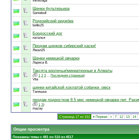
vilmisolga
Щенки бультерьера
Santabull
Родезийский риджбек
bellis25
Бордосский дог
наталья
Продам щенков сибирский хаски!
Ямал25
Щенки немецкой овчарки
Лариса В.
Таксята кроличьи/миниатюрные в Алматы
(
1
2
3
...
Последняя страница
)
Vita
щенки китайской хохлатой собачки. омск
Таняшка
продам подростков 8.5 мес немецкой овчарки пит. Рах
(
1
2
)
mazay
Страница 17 из 151
«
Первая
<
7
12
13
14
Опции просмотра
Показаны темы с 481 по 510 из 4517