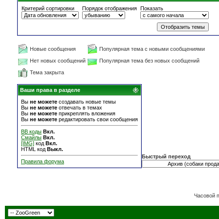
Критерий сортировки
Порядок отображения
Показать
Новые сообщения
Популярная тема с новыми сообщениями
Нет новых сообщений
Популярная тема без новых сообщений
Тема закрыта
Ваши права в разделе
Вы
не можете
создавать новые темы
Вы
не можете
отвечать в темах
Вы
не можете
прикреплять вложения
Вы
не можете
редактировать свои сообщения
BB коды
Вкл.
Смайлы
Вкл.
[IMG]
код
Вкл.
HTML код
Выкл.
Быстрый переход
Правила форума
Часовой 