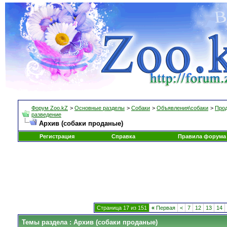
Форум Zoo.kZ
>
Основные разделы
>
Собаки
>
Объявления\собаки
>
Прод
разведение
Архив (собаки проданые)
Регистрация
Справка
Правила форума
Страница 17 из 151
«
Первая
<
7
12
13
14
Темы раздела
: Архив (собаки проданые)