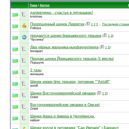
Тема
/
Автор
далматинец - счастье в пятнышках!
kristmas
Подрощенный щенок Левретки
(
1
2
3
...
Последняя стран
Felisiya
продаются щенки йоркширского терьера
(
1
2
)
"бусинка"
Два чёрных мальчика-ньюфаундленда
(
1
2
)
bonapart
Продам щенка Йоркширского терьера (1 месяц)
Поршуня
2 тазы
милашка
Щенок керри блю терьера, питомник ""Astollf"
astolf
Щенки Восточноевропейской овчарки
(
1
2
)
Orlett
Восточноевропейские овчарки в Омске!
Orlett
Щенки йорка и бивера в Челябинске.
кайши
Щенки колли в питомнике "Сан Импаер" г.Барнаул