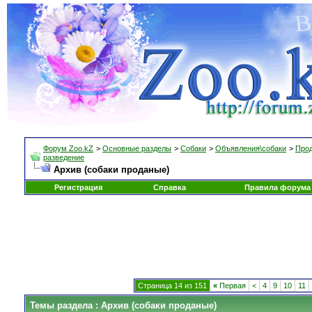
Форум Zoo.kZ
>
Основные разделы
>
Собаки
>
Объявления\собаки
>
Прод
разведение
Архив (собаки проданые)
Регистрация
Справка
Правила форума
Страница 14 из 151
«
Первая
<
4
9
10
11
Темы раздела
: Архив (собаки проданые)