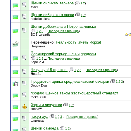
Щенки силихем терьера
(
1
2
)
staell
Щенки сибирского хаски
(
1
2
)
nedelko elena
Щенки добермана в Петропавловске
(
1
2
3
...
Последняя страница
)
SOS_zvezdie
Перемещено:
Реальность иметь Йорка!
Наденька
Йоркширский терьер щенки,продаем
(
1
2
3
...
Последняя страница
)
Карина А
Чихуахуа! 9 щенков!
(
1
2
3
...
Последняя страница
)
Яна 21
Продаются щенки среднеазиатской овчарки
(
1
2
3
)
Doggy Dog
продаю щенков таксы жесткошерстный стандарт
teckel club
йорки и чихуашки
(
1
2
)
кнопа!!!
чихуа хуа
(
1
2
3
...
Последняя страница
)
шпилька
Щенки самоеда
(
1
2
)