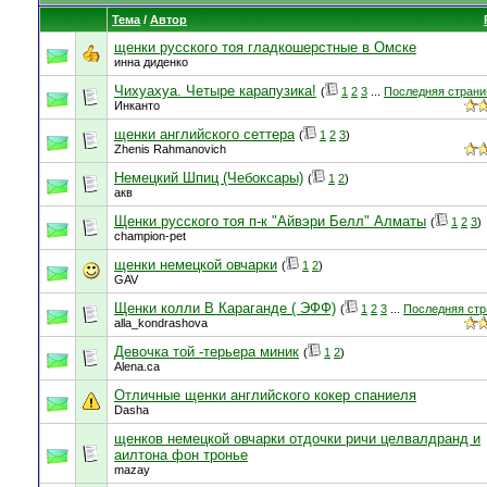
Тема
/
Автор
щенки русского тоя гладкошерстные в Омске
инна диденко
Чихуахуа. Четыре карапузика!
(
1
2
3
...
Последняя страни
Инканто
щенки английского сеттера
(
1
2
3
)
Zhenis Rahmanovich
Немецкий Шпиц (Чебоксары)
(
1
2
)
акв
Щенки русского тоя п-к "Айвэри Белл" Алматы
(
1
2
3
)
champion-pet
щенки немецкой овчарки
(
1
2
)
GAV
Щенки колли В Караганде ( ЭФФ)
(
1
2
3
...
Последняя стр
alla_kondrashova
Девочка той -терьера миник
(
1
2
)
Alena.ca
Отличные щенки английского кокер спаниеля
Dasha
щенков немецкой овчарки отдочки ричи целвалдранд и
аилтона фон тронье
mazay