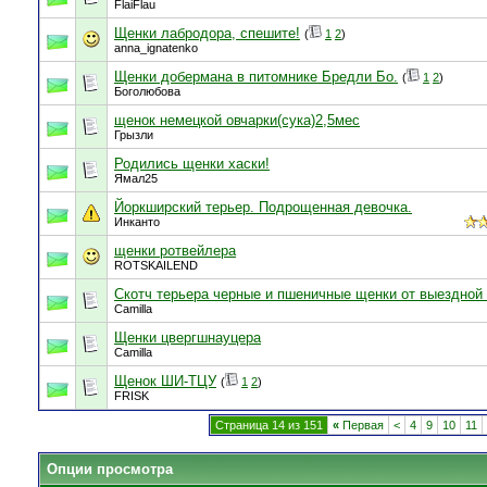
FlaiFlau
Щенки лабродора, спешите!
(
1
2
)
anna_ignatenko
Щенки добермана в питомнике Бредли Бо.
(
1
2
)
Боголюбова
щенок немецкой овчарки(сука)2,5мес
Грызли
Родились щенки хаски!
Ямал25
Йоркширский терьер. Подрощенная девочка.
Инканто
щенки ротвейлера
ROTSKAILEND
Скотч терьера черные и пшеничные щенки от выездной 
Camilla
Щенки цвергшнауцера
Camilla
Щенок ШИ-ТЦУ
(
1
2
)
FRISK
Страница 14 из 151
«
Первая
<
4
9
10
11
Опции просмотра