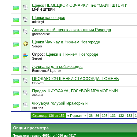
Щенок НЕМЕЦКОЙ ОВЧАРКИ. п-к "МАЙН ШТЕРН"
МАЙН ШТЕРН
Щенки кане корсо
cdtnkfyf
Алиментный щенок азиата линия Ричарда
greenhouse
Щенки Чау чау в Нижнем Новгороде
Sergei
Опрос:
Щенки в Нижнем Новгороде
Sergei
Журналы для собаководов
Восточный Цветок
ПРОДАЮТСЯ ЩЕНКИ СТАФФОРДА ТЮМЕНЬ
SSSVET
Продам ЧИХУАХУА, ГОЛУБОЙ МРАМОРНЫЙ
лавина
чихуахуа голубой мраморный
лавина
Страница 136 из 151
«
Первая
<
36
86
126
131
132
133
1
Опции просмотра
Показаны темы с 4051 по 4080 из 4517