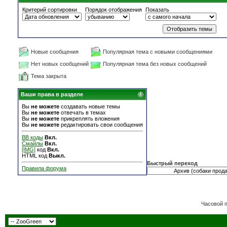
Критерий сортировки
Порядок отображения
Показать
Новые сообщения
Популярная тема с новыми сообщениями
Нет новых сообщений
Популярная тема без новых сообщений
Тема закрыта
Ваши права в разделе
Вы
не можете
создавать новые темы
Вы
не можете
отвечать в темах
Вы
не можете
прикреплять вложения
Вы
не можете
редактировать свои сообщения
BB коды
Вкл.
Смайлы
Вкл.
[IMG]
код
Вкл.
HTML код
Выкл.
Быстрый переход
Правила форума
Часовой 