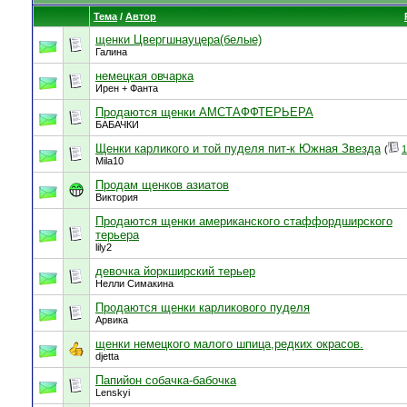
Тема
/
Автор
щенки Цвергшнауцера(белые)
Галина
немецкая овчарка
Ирен + Фанта
Продаются щенки АМСТАФФТЕРЬЕРА
БАБАЧКИ
Щенки карликого и той пуделя пит-к Южная Звезда
(
1
Mila10
Продам щенков азиатов
Виктория
Продаются щенки американского стаффордширского
терьера
lily2
девочка йоркширский терьер
Нелли Симакина
Продаются щенки карликового пуделя
Арвика
щенки немецкого малого шпица,редких окрасов.
djetta
Папийон собачка-бабочка
Lenskyi