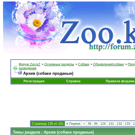
Форум Zoo.kZ
>
Основные разделы
>
Собаки
>
Объявления\собаки
>
Прод
разведение
Архив (собаки проданые)
Регистрация
Справка
Правила форума
Страница 136 из 151
«
Первая
<
36
86
126
131
132
133
1
Темы раздела
: Архив (собаки проданые)