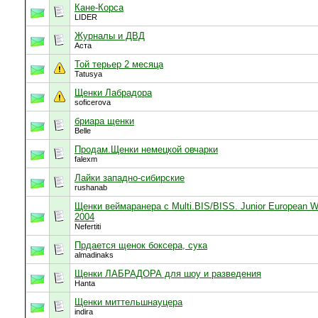
Кане-Корса
LIDER
Журналы и ДВД
Аста
Той терьер 2 месяца
Tatusya
Щенки Лабрадора
soficerova
бриара щенки
Belle
Продам.Щенки немецкой овчарки
falexm
Лайки западно-сибирские
rushanab
Щенки веймаранера с Multi.BIS/BISS. Junior European W
2004
Nefertiti
Прдается щенок боксера, сука
almadinaks
Щенки ЛАБРАДОРА для шоу и разведения
Hanta
Щенки миттельшнауцера
indira