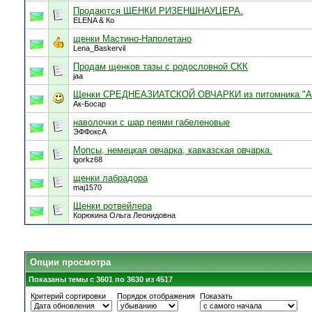
Продаются ЩЕНКИ РИЗЕНШНАУЦЕРА.
ELENA & Ко
щенки Мастино-Наполетано
Lena_Baskervil
Продам щенков тазы с родословной СКК
jaa
Щенки СРЕДНЕАЗИАТСКОЙ ОВЧАРКИ из питомника "Ак
Ак-Босар
наволочки с шар пеями габеленовые
ЭФФоксА
Мопсы, немецкая овчарка, кавказская овчарка.
igorkz68
щенки лабрадора
maj1570
Щенки ротвейлера
Корюкина Ольга Леонидовна
Опции просмотра
Показаны темы с 3601 по 3630 из 4517
Критерий сортировки
Порядок отображения
Показать