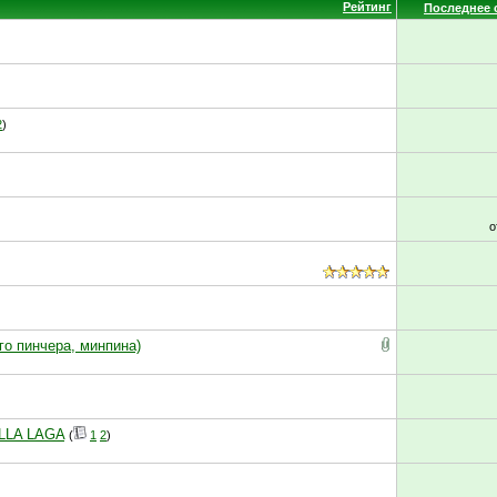
Рейтинг
Последнее 
2
)
о
го пинчера, минпина)
ELLA LAGA
(
1
2
)