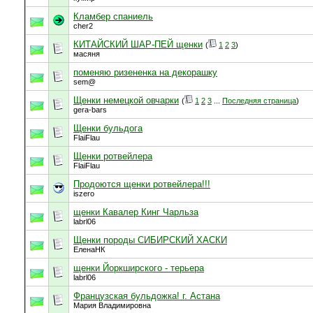
Кламбер спаниель
cher2
КИТАЙСКИЙ ШАР-ПЕЙ щенки
(
1
2
3
)
масяня
поменяю ризененка на декорашку
sem@
Щенки немецкой овчарки
(
1
2
3
...
Последняя страница
)
gera-bars
Щенки бульдога
FlaiFlau
Щенки ротвейлера
FlaiFlau
Продоются щенки ротвейлера!!!
iszero
щенки Кавалер Кинг Чарльза
labrl06
Щенки породы СИБИРСКИЙ ХАСКИ
ЕленаНК
щенки Йоркширского - терьера
labrl06
Французская бульдожка! г. Астана
Мария Владимировна