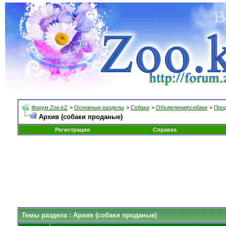
Форум Zoo.kZ
>
Основные разделы
>
Собаки
>
Объявления\собаки
>
Прод
Архив (собаки проданые)
Регистрация
Справка
Темы раздела
: Архив (собаки проданые)