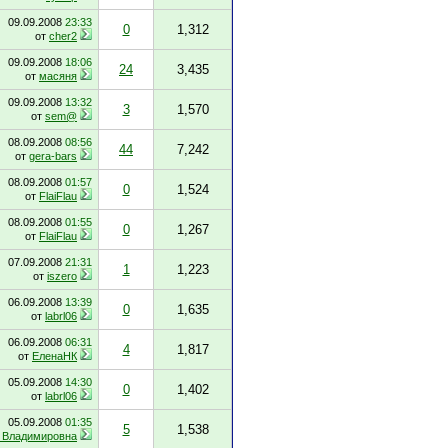
09.09.2008
23:33
0
1,312
от
cher2
09.09.2008
18:06
24
3,435
от
масяня
09.09.2008
13:32
3
1,570
от
sem@
08.09.2008
08:56
44
7,242
от
gera-bars
08.09.2008
01:57
0
1,524
от
FlaiFlau
08.09.2008
01:55
0
1,267
от
FlaiFlau
07.09.2008
21:31
1
1,223
от
iszero
06.09.2008
13:39
0
1,635
от
labrl06
06.09.2008
06:31
4
1,817
от
ЕленаНК
05.09.2008
14:30
0
1,402
от
labrl06
05.09.2008
01:35
5
1,538
 Владимировна