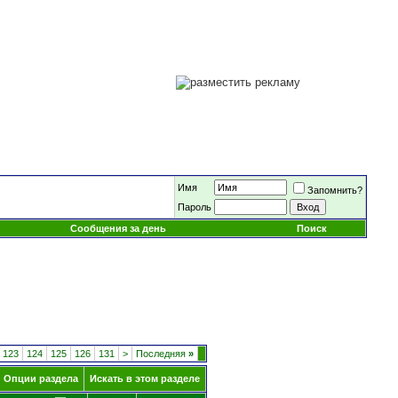
Имя
Запомнить?
Пароль
Сообщения за день
Поиск
123
124
125
126
131
>
Последняя
»
Опции раздела
Искать в этом разделе