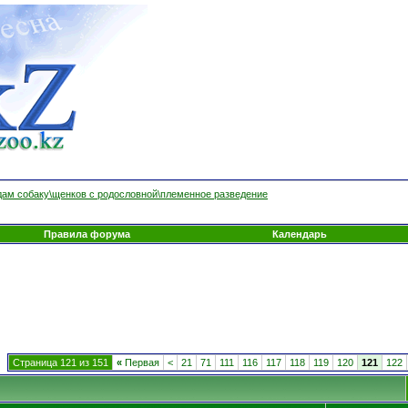
ам собаку\щенков с родословной\племенное разведение
Правила форума
Календарь
Страница 121 из 151
«
Первая
<
21
71
111
116
117
118
119
120
121
122