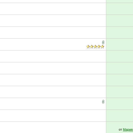
от
Мария