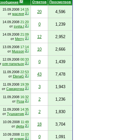
Ответов
Просмотров
сообщение
15.09.2008
14:15
20
4,596
от
масяня
14.09.2008
21:20
0
1,239
от
sveta.t
14.09.2008
21:09
12
2,952
от
Merry
13.09.2008
17:14
10
2,666
от
Musson
12.09.2008
00:33
0
1,439
т
оля-папильон
11.09.2008
22:53
43
7,478
от
ElenaG
11.09.2008
19:39
3
1,943
от
Самарочка
11.09.2008
16:32
2
1,236
от
Роза
11.09.2008
14:35
2
1,830
от
Тушканчик
10.09.2008
11:49
18
3,704
от
djetta
10.09.2008
11:03
0
1,091
от
кумир