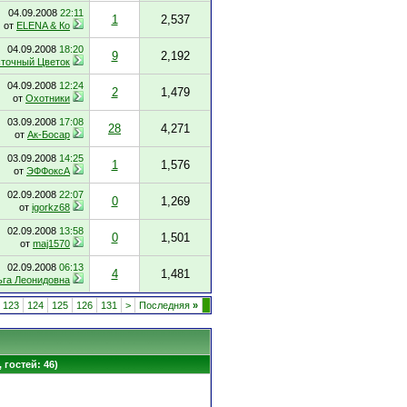
04.09.2008
22:11
1
2,537
от
ELENA & Ко
04.09.2008
18:20
9
2,192
точный Цветок
04.09.2008
12:24
2
1,479
от
Охотники
03.09.2008
17:08
28
4,271
от
Ак-Босар
03.09.2008
14:25
1
1,576
от
ЭФФоксА
02.09.2008
22:07
0
1,269
от
igorkz68
02.09.2008
13:58
0
1,501
от
maj1570
02.09.2008
06:13
4
1,481
ьга Леонидовна
123
124
125
126
131
>
Последняя
»
 гостей: 46)