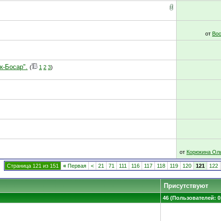
от
Вос
-Босар".
(
1
2
3
)
от
Корюкина Ол
Страница 121 из 151
«
Первая
<
21
71
111
116
117
118
119
120
121
122
Присутствуют
46 (Пользователей: 0,