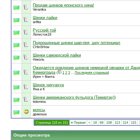
Продам щенков японского хина!
Veranika
Щенки лайки
arifita
Русский той
Лепесток18
Подрощенные щенки шар-пея, шоу потенциал
CHinSHow
Щенки самоедской лайки
Николь
Ожидается рождение щенков немецкой овчарки от Данд
Кемерграда
(
1
2
3
...
Последняя страница
)
Ирен + Фанта
Щенок чихуахуа
Яна и К
Щенки американского бульдога (Темиртау))
ttdemina
мопсы
дракоша
Страница 118 из 151
«
Первая
<
18
68
108
113
114
115
Опции просмотра