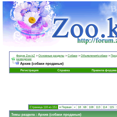
Форум Zoo.kZ
>
Основные разделы
>
Собаки
>
Объявления\собаки
>
Прод
разведение
Архив (собаки проданые)
Регистрация
Справка
Правила форума
Страница 118 из 151
«
Первая
<
18
68
108
113
114
115
Темы раздела
: Архив (собаки проданые)