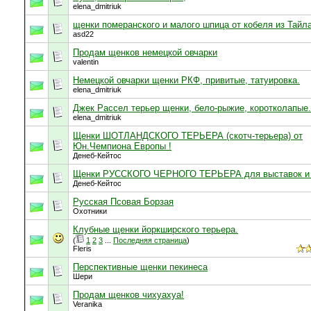
elena_dmitriuk
щенки померанского и малого шпица от кобеля из Тайл
asd22
Продам щенков немецкой овчарки
valentin
Немецкой овчарки щенки РКФ, привитые, татуировка.
elena_dmitriuk
Джек Рассел терьер щенки, бело-рыжие, коротколапые.
elena_dmitriuk
Щенки ШОТЛАНДСКОГО ТЕРЬЕРА (скотч-терьера) от
Юн.Чемпиона Европы !
Денеб-Кейтос
Щенки РУССКОГО ЧЕРНОГО ТЕРЬЕРА для выставок и 
Денеб-Кейтос
Русская Псовая Борзая
Охотники
Клубные щенки йоркширского терьера.
(
1
2
3
...
Последняя страница
)
Fleris
Перспективные щенки пекинеса
Шери
Продам щенков чихуахуа!
Veranika