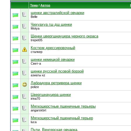
Тема
/
Автор
щенки австралийской овчарки
Belle
Чихуахуа гш дш щенки
Motya
Щенки цвергшнауцера черного окраса
trepet05
Костюм дрессировочный
сталкер
щенки немецкой овчарки
Свет-а
щенки русской псовой борзой
азиаты кz
Лабрадора ретривера щенки
polize
Цвергшнауцера щенки
irina70
Мягкошерстные пшеничные терьеры
angarskbrt
Мягкошерстный пшеничный терьер
luca
Пули, Венгерская овчарка,