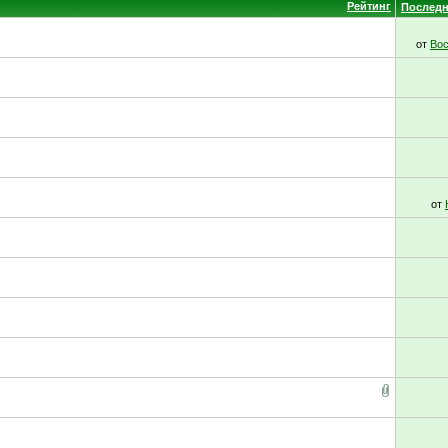
Рейтинг
Последн
от
Вос
от