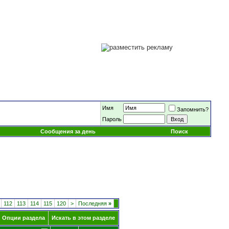
Имя
Запомнить?
Пароль
Сообщения за день
Поиск
112
113
114
115
120
>
Последняя
»
Опции раздела
Искать в этом разделе