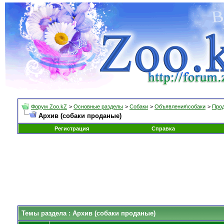
Форум Zoo.kZ
>
Основные разделы
>
Собаки
>
Объявления\собаки
>
Прод
Архив (собаки проданые)
Регистрация
Справка
Темы раздела
: Архив (собаки проданые)