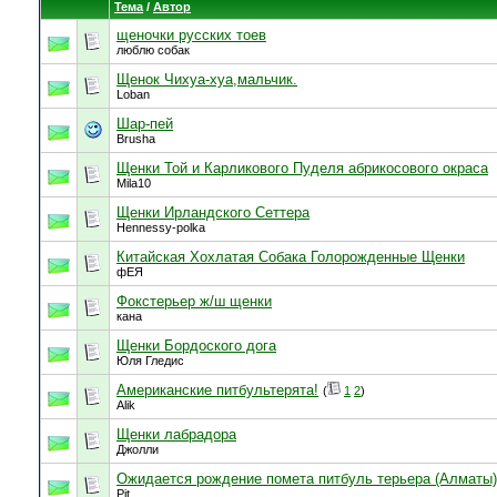
Тема
/
Автор
щеночки русских тоев
люблю собак
Щенок Чихуа-хуа,мальчик.
Loban
Шар-пей
Brusha
Щенки Той и Карликового Пуделя абрикосового окраса
Mila10
Щенки Ирландского Сеттера
Hennessy-polka
Китайская Хохлатая Собака Голорожденные Щенки
фЕЯ
Фокстерьер ж/ш щенки
кана
Щенки Бордоского дога
Юля Гледис
Американские питбультерята!
(
1
2
)
Alik
Щенки лабрадора
Джолли
Ожидается рождение помета питбуль терьера (Алматы)
Pit