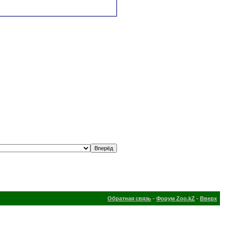
Обратная связь
-
Форум Zoo.kZ
-
Вверх