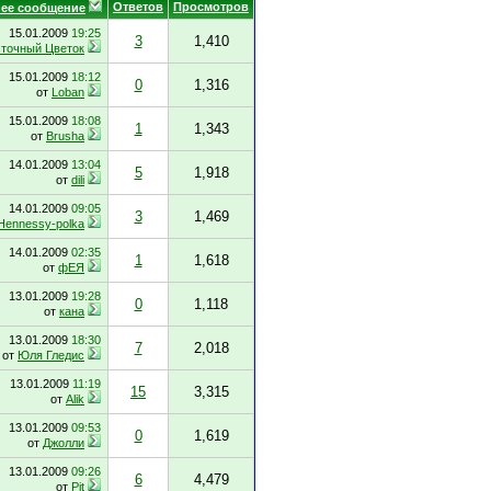
Ответов
Просмотров
ее сообщение
15.01.2009
19:25
3
1,410
точный Цветок
15.01.2009
18:12
0
1,316
от
Loban
15.01.2009
18:08
1
1,343
от
Brusha
14.01.2009
13:04
5
1,918
от
dili
14.01.2009
09:05
3
1,469
Hennessy-polka
14.01.2009
02:35
1
1,618
от
фЕЯ
13.01.2009
19:28
0
1,118
от
кана
13.01.2009
18:30
7
2,018
от
Юля Гледис
13.01.2009
11:19
15
3,315
от
Alik
13.01.2009
09:53
0
1,619
от
Джолли
13.01.2009
09:26
6
4,479
от
Pit