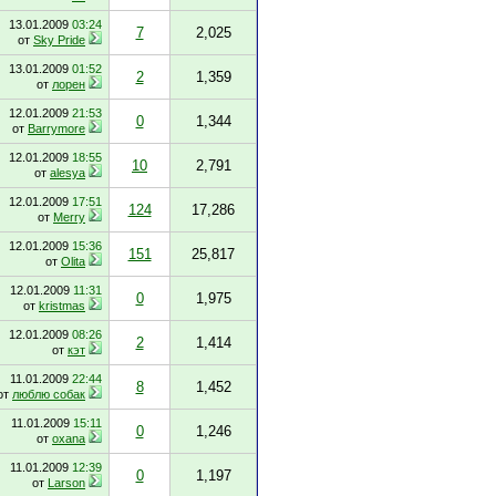
13.01.2009
03:24
7
2,025
от
Sky Pride
13.01.2009
01:52
2
1,359
от
лорен
12.01.2009
21:53
0
1,344
от
Barrymore
12.01.2009
18:55
10
2,791
от
alesya
12.01.2009
17:51
124
17,286
от
Merry
12.01.2009
15:36
151
25,817
от
Olita
12.01.2009
11:31
0
1,975
от
kristmas
12.01.2009
08:26
2
1,414
от
кэт
11.01.2009
22:44
8
1,452
от
люблю собак
11.01.2009
15:11
0
1,246
от
oxana
11.01.2009
12:39
0
1,197
от
Larson