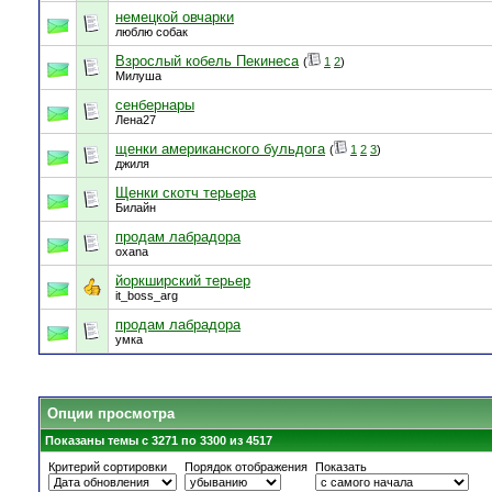
немецкой овчарки
люблю собак
Взрослый кобель Пекинеса
(
1
2
)
Милуша
сенбернары
Лена27
щенки американского бульдога
(
1
2
3
)
джиля
Щенки скотч терьера
Билайн
продам лабрадора
oxana
йоркширский терьер
it_boss_arg
продам лабрадора
умка
Опции просмотра
Показаны темы с 3271 по 3300 из 4517
Критерий сортировки
Порядок отображения
Показать