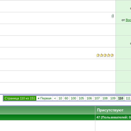
от
Вос
Страница 110 из 151
«
Первая
<
10
60
100
105
106
107
108
109
110
111
Присутствуют
47 (Пользователей: 0,