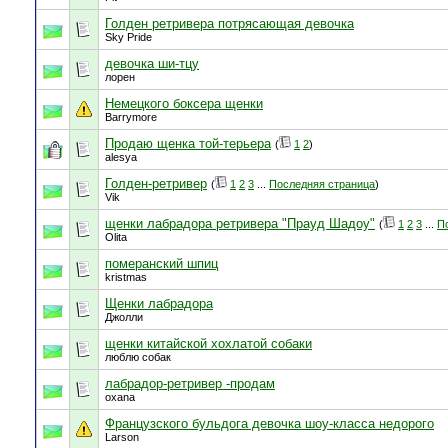
Голден ретривера потрясающая девочка
Sky Pride
девочка ши-тцу
лорен
Немецкого боксера щенки
Barrymore
Продаю щенка той-терьера
(
1
2
)
alesya
Голден-ретривер
(
1
2
3
...
Последняя страница
)
Vik
щенки лабрадора ретривера "Прауд Шадоу"
(
1
2
3
...
П
Olita
померанский шпиц
kristmas
Щенки лабрадора
Джолли
щенки китайской хохлатой собаки
люблю собак
лабрадор-ретривер -продам
oxana
Французского бульдога девочка шоу-класса недорого
Larson