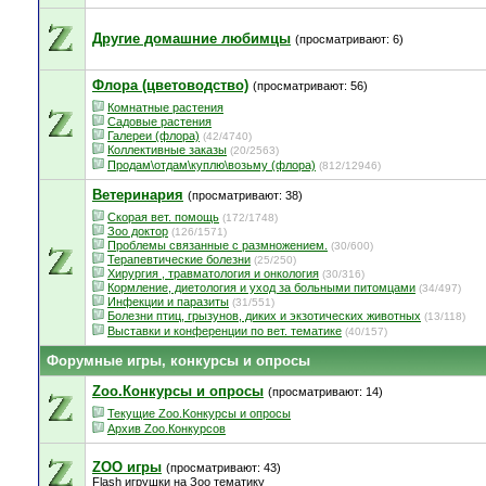
Другие домашние любимцы
(просматривают: 6)
Флора (цветоводство)
(просматривают: 56)
Комнатные растения
Садовые растения
Галереи (флора)
(42/4740)
Коллективные заказы
(20/2563)
Продам\отдам\куплю\возьму (флора)
(812/12946)
Ветеринария
(просматривают: 38)
Скорая вет. помощь
(172/1748)
Зоо доктор
(126/1571)
Проблемы связанные с размножением.
(30/600)
Терапевтические болезни
(25/250)
Хирургия , травматология и онкология
(30/316)
Кормление, диетология и уход за больными питомцами
(34/497)
Инфекции и паразиты
(31/551)
Болезни птиц, грызунов, диких и экзотических животных
(13/118)
Выставки и конференции по вет. тематике
(40/157)
Форумные игры, конкурсы и опросы
Zoo.Конкурсы и опросы
(просматривают: 14)
Текущие Zoo.Kонкурсы и опросы
Архив Zoo.Конкурсов
ZOO игры
(просматривают: 43)
Flash игрушки на Зоо тематику