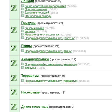
Лошади
(просматривают: 35)
Конно-спортивные мероприятия
(74/996)
Породы лошадей
(15/742)
Здоровье лошадей
(11/51)
Объявления лошади
Грызуны
(просматривают: 27)
Крысы и мыши
(17/740)
Кролики
(26/1106)
Морские свинки и хомячки
(52/3291)
Продам\отдам\куплю\возьму (грызуны)
(316/2740)
Птицы
(просматривают: 24)
Продам\отдам\куплю\возьму (птицы)
(263/2094)
Аквариум\рыбки
(просматривают: 19)
Продам\отдам\куплю\возьму (аквариум)
(512/2565)
Дискусы
(10/682)
Террариум
(просматривают: 9)
Продам\отдам\куплю\возьму (террариум)
(154/924)
Насекомые
(просматривают: 5)
Дикие животные
(просматривают: 2)