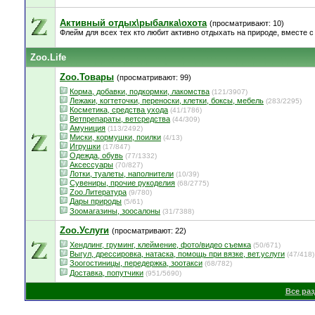
Активный отдых\рыбалка\охота
(просматривают: 10)
Флейм для всех тех кто любит активно отдыхать на природе, вместе с 
Zoo.Life
Zoo.Товары
(просматривают: 99)
Корма, добавки, подкормки, лакомства
(121/3907)
Лежаки, когтеточки, переноски, клетки, боксы, мебель
(283/2295)
Косметика, средства ухода
(41/1786)
Ветпрепараты, ветсредства
(44/309)
Амуниция
(113/2492)
Миски, кормушки, поилки
(4/13)
Игрушки
(17/847)
Одежда, обувь
(77/1332)
Аксессуары
(70/827)
Лотки, туалеты, наполнители
(10/39)
Сувениры, прочие рукоделия
(68/2775)
Zoo.Литература
(9/780)
Дары природы
(5/61)
Зоомагазины, зоосалоны
(31/7388)
Zoo.Услуги
(просматривают: 22)
Хендлинг, груминг, клеймение, фото/видео съемка
(50/671)
Выгул, дрессировка, натаска, помощь при вязке, вет.услуги
(47/418)
Зоогостиницы, передержка, зоотакси
(68/782)
Доставка, попутчики
(951/5690)
Все ра