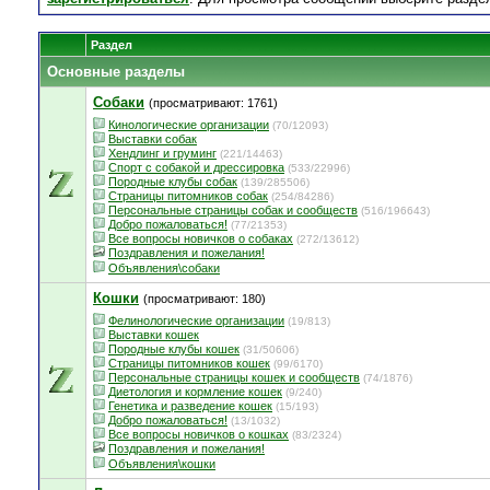
Раздел
Основные разделы
Собаки
(просматривают: 1761)
Кинологические организации
(70/12093)
Выставки собак
Хендлинг и груминг
(221/14463)
Спорт с собакой и дрессировка
(533/22996)
Породные клубы собак
(139/285506)
Страницы питомников собак
(254/84286)
Персональные страницы собак и сообществ
(516/196643)
Добро пожаловаться!
(77/21353)
Все вопросы новичков о собаках
(272/13612)
Поздравления и пожелания!
Объявления\собаки
Кошки
(просматривают: 180)
Фелинологические организации
(19/813)
Выставки кошек
Породные клубы кошек
(31/50606)
Страницы питомников кошек
(99/6170)
Персональные страницы кошек и сообществ
(74/1876)
Диетология и кормление кошек
(9/240)
Генетика и разведение кошек
(15/193)
Добро пожаловаться!
(13/1032)
Все вопросы новичков о кошках
(83/2324)
Поздравления и пожелания!
Объявления\кошки