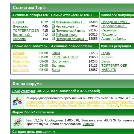
Статистика Top 5
Активные авторы тем
Самые отвечаемые темы
Наиболее популярн
48348
Породные клубы...
support
4512
Любители собак г....
23852
Персональные...
Джинджер
445
Что на душе ...
22166
Страницы...
TOPTERRTIGER
415
Померанский шпиц
20016
Продам...
Восточный...
212
Тойчики сюда!
18056
Архив (собаки...
Samanta
194
Немецкая овчарка,...
Новые пользователи
Активные пользователи
Лучшая репутация
Victordit
08-08
Герка
21218
Герка
Duaneser
08-08
TOPTERRTIGER
19658
Annarich
Rogerunlow
08-08
Восточный...
14246
Baron
Lychshie...
08-08
Samanta
14126
TOPTERRTIGER
Sezrevove
08-08
Santa
13857
NATALI78
Кто на форуме
Присутствуют
: 4812 (20 пользователей и 4792 гостей)
Рекорд одновременного пребывания 69,199, это было 16.07.2026 в 15:
Josephpooke
,
BuddyZroaft
,
Cadypom
,
Lucasbioke
,
Rogerunlow
,
WillieHo
GabrielDycle
,
CharlesCrate
,
GeraldOrief
,
Michaelarbic
,
Victordit
,
Michaela
Форум Zoo.kZ статистика
Тем: 33,169, Сообщений: 1,405,616, Пользователи: 483,976,
Активные у
Приветствуем нового пользователя,
Victordit
Сегодня день рождения у