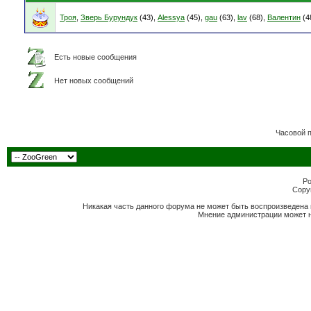
Троя
,
Зверь Бурундук
(43),
Alessya
(45),
gau
(63),
lav
(68),
Валентин
(4
Есть новые сообщения
Нет новых сообщений
Часовой 
Po
Copyr
Никакая часть данного форума не может быть воспроизведена 
Мнение администрации может н