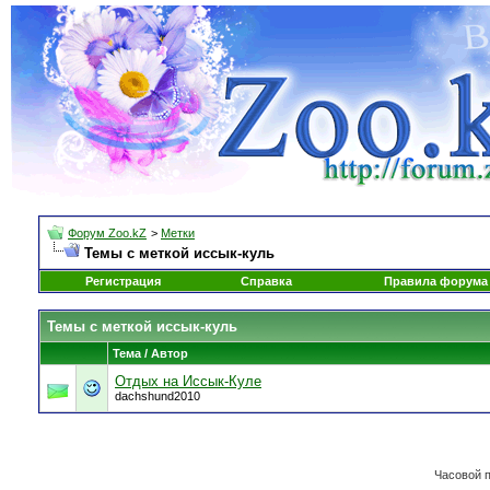
Форум Zoo.kZ
>
Метки
Темы с меткой
иссык-куль
Регистрация
Справка
Правила форума
Темы с меткой
иссык-куль
Тема / Автор
Отдых на Иссык-Куле
dachshund2010
Часовой 