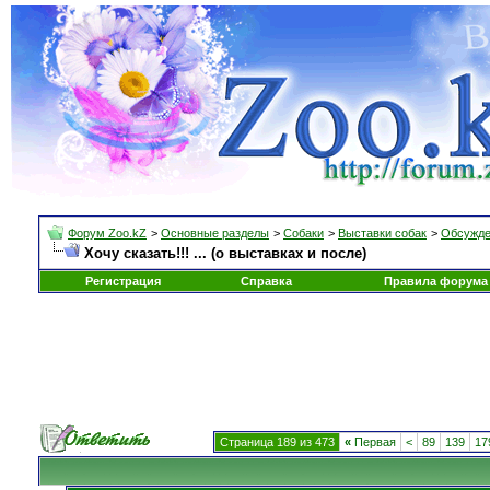
Форум Zoo.kZ
>
Основные разделы
>
Собаки
>
Выставки собак
>
Обсужде
Хочу сказать!!! ... (о выставках и после)
Регистрация
Справка
Правила форума
Страница 189 из 473
«
Первая
<
89
139
17