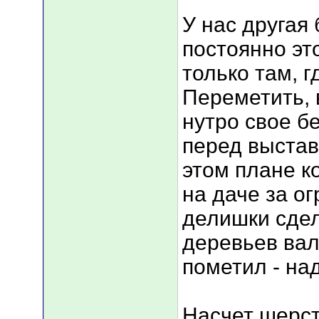
У нас другая 
постоянно эт
только там, 
Переметить, 
нутро свое б
перед выстав
этом плане к
на даче за ог
делишки сдела
деревьев вало
пометил - на
Насчет шерст