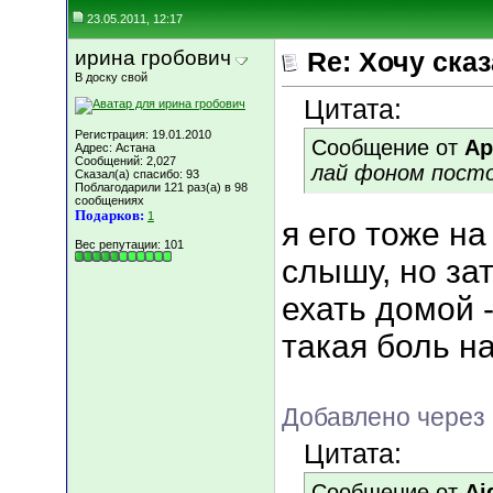
23.05.2011, 12:17
ирина гробович
Re: Хочу сказа
В доску свой
Цитата:
Регистрация: 19.01.2010
Сообщение от
Ар
Адрес: Астана
Сообщений: 2,027
лай фоном посто
Сказал(а) спасибо: 93
Поблагодарили 121 раз(а) в 98
сообщениях
Подарков:
1
я его тоже н
Вес репутации:
101
слышу, но за
ехать домой -
такая боль н
Добавлено через 
Цитата:
Сообщение от
Ai