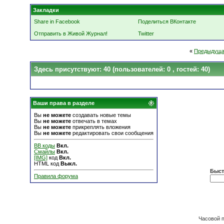
Закладки
Share in Facebook
Поделиться ВКонтакте
Отправить в Живой Журнал!
Twitter
«
Предыдуща
Здесь присутствуют: 40
(пользователей: 0 , гостей: 40)
Ваши права в разделе
Вы
не можете
создавать новые темы
Вы
не можете
отвечать в темах
Вы
не можете
прикреплять вложения
Вы
не можете
редактировать свои сообщения
BB коды
Вкл.
Смайлы
Вкл.
[IMG]
код
Вкл.
HTML код
Выкл.
Быст
Правила форума
Часовой 