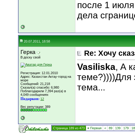
после 1 июля
дела сграниц
20.07.2011, 18:58
Герка
Re: Хочу сказа
В доску свой
Vasiliska
, А 
Регистрация: 12.01.2010
теме?))))Для
Адрес: Казахстан Актау-город на
море
Сообщений: 21,218
тема...
Сказал(а) спасибо: 6,980
Поблагодарили 7,394 раз(а) в
4,049 сообщениях
Подарков:
12
Вес репутации:
389
Страница 189 из 473
«
Первая
<
89
139
179
18