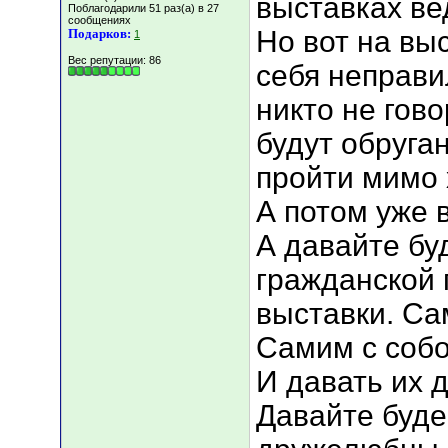
выставках ве
Поблагодарили 51 раз(а) в 27
сообщениях
Но вот на выс
Подарков:
1
Вес репутации:
86
себя неправил
никто не гово
будут обруга
пройти мимо х
А потом уже 
А давайте бу
гражданской 
выставки. Са
Самим с собо
И давать их 
Давайте буде