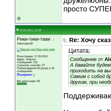
дружелюбны. 
просто СУПЕР
23.05.2011, 21:38
Рики-тики-тави
Re: Хочу сказа
Завсегдатай
Цитата:
Регистрация: 17.09.2010
Сообщение от
Al
Адрес: Алматы
Сообщений: 318
А давайте будем
Сказал(а) спасибо: 37
Поблагодарили 65 раз(а) в 19
приходить на вы
сообщениях
Подарков:
1
Самим с собой б
другим, при нео
Вес репутации:
66
Поддерживаю