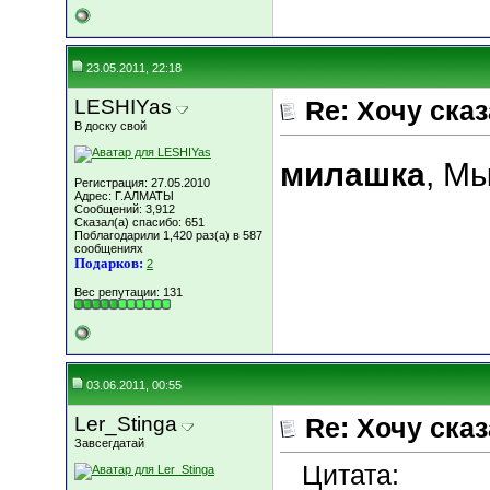
23.05.2011, 22:18
LESHIYas
Re: Хочу сказа
В доску свой
милашка
, М
Регистрация: 27.05.2010
Адрес: Г.АЛМАТЫ
Сообщений: 3,912
Сказал(а) спасибо: 651
Поблагодарили 1,420 раз(а) в 587
сообщениях
Подарков:
2
Вес репутации:
131
03.06.2011, 00:55
Ler_Stinga
Re: Хочу сказа
Завсегдатай
Цитата: