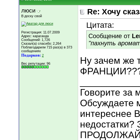
люси
Re: Хочу сказа
В доску свой
Цитата:
Регистрация: 11.07.2009
Сообщение от
Le
Адрес: караганда
Сообщений: 1,726
"пахнуть аромат
Сказал(а) спасибо: 2,264
Поблагодарили 715 раз(а) в 373
сообщениях
Подарков:
2
Ну зачем же 
Вес репутации:
96
ФРАНЦИИ??
___________
Говорите за 
Обсуждаете 
интереснее В
недостатки? 
ПРОДОЛЖАЙТ