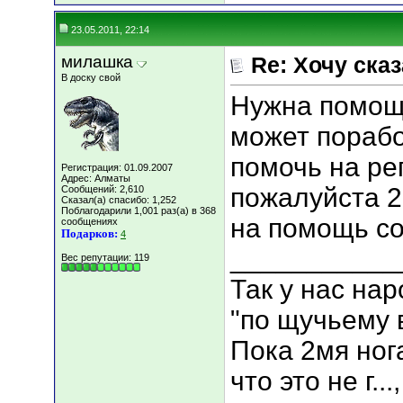
23.05.2011, 22:14
милашка
Re: Хочу сказа
В доску свой
Нужна помощь
может порабо
помочь на ре
Регистрация: 01.09.2007
Адрес: Алматы
пожалуйста 2
Сообщений: 2,610
Сказал(а) спасибо: 1,252
Поблагодарили 1,001 раз(а) в 368
на помощь со
сообщениях
Подарков:
4
___________
Вес репутации:
119
Так у нас нар
"по щучьему 
Пока 2мя ног
что это не г.