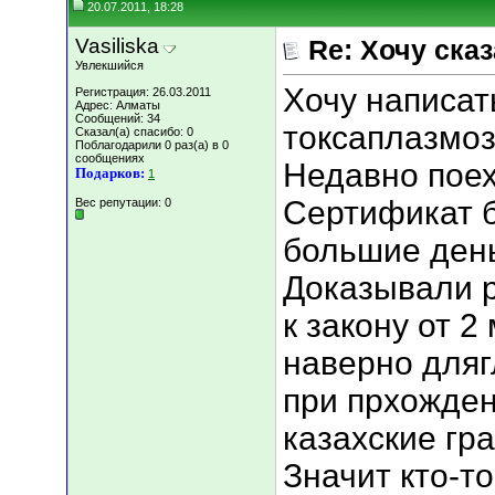
20.07.2011, 18:28
Vasiliska
Re: Хочу сказа
Увлекшийся
Xочу написат
Регистрация: 26.03.2011
Адрес: Алматы
Сообщений: 34
токсаплазмоз
Сказал(а) спасибо: 0
Поблагодарили 0 раз(а) в 0
сообщениях
Недавно поех
Подарков:
1
Сертификат б
Вес репутации:
0
большие день
Доказывали р
к закону от 
наверно дляг
при прхожден
казахские гр
Значит кто-то