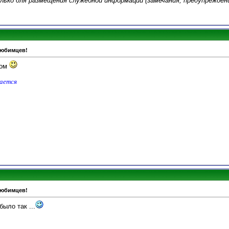
ько для размещения служебной информации (замечания, предупреждени
любимцев!
дом
дается
любимцев!
ыло так ...