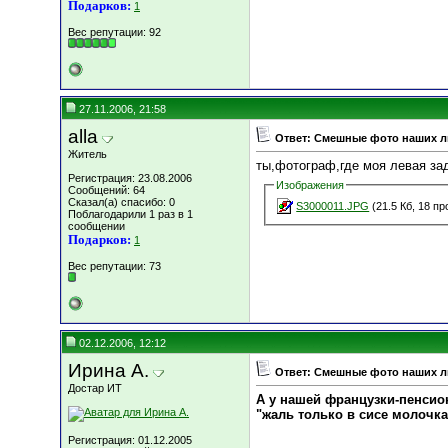
Подарков:
1
Вес репутации:
92
27.11.2006, 21:58
alla
Ответ: Смешные фото наших 
Житель
ты,фотограф,где моя левая за
Регистрация: 23.08.2006
Изображения
Сообщений: 64
Сказал(а) спасибо: 0
S3000011.JPG
(21.5 Кб, 18 п
Поблагодарили 1 раз в 1
сообщении
Подарков:
1
Вес репутации:
73
02.12.2006, 12:12
Ирина А.
Ответ: Смешные фото наших 
Достар ИТ
А у нашей французки-пенсио
"жаль только в сисе молочка н
Регистрация: 01.12.2005