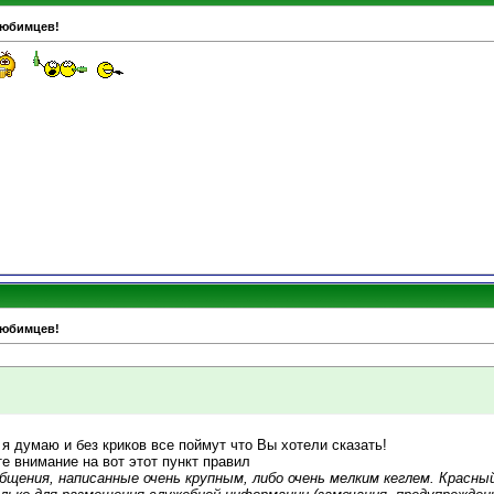
любимцев!
любимцев!
 я думаю и без криков все поймут что Вы хотели сказать!
е внимание на вот этот пункт правил
бщения, написанные очень крупным, либо очень мелким кеглем. Красн