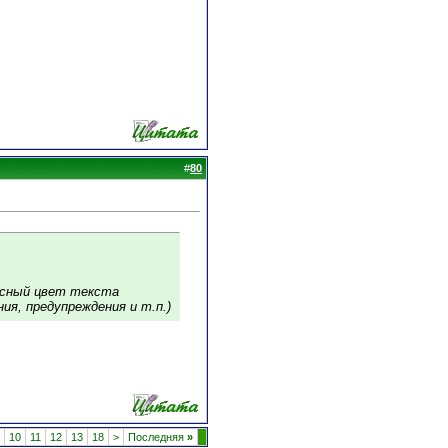
#
80
расный цвет текста
я, предупреждения и т.п.)
10
11
12
13
18
>
Последняя
»