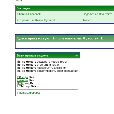
Закладки
Share in Facebook
Поделиться ВКонтакте
Отправить в Живой Журнал!
Twitter
Здесь присутствуют: 1
(пользователей: 0 , гостей: 1)
Ваши права в разделе
Вы
не можете
создавать новые темы
Вы
не можете
отвечать в темах
Вы
не можете
прикреплять вложения
Вы
не можете
редактировать свои сообщения
BB коды
Вкл.
Смайлы
Вкл.
[IMG]
код
Вкл.
HTML код
Выкл.
Правила форума