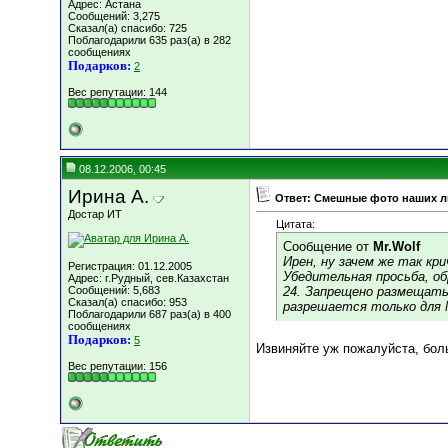
Адрес: Астана
Сообщений: 3,275
Сказал(а) спасибо: 725
Поблагодарили 635 раз(а) в 282
сообщениях
Подарков:
2
Вес репутации:
144
08.12.2006, 00:45
Ирина А.
Ответ: Смешные фото наших 
Достар ИТ
Цитата:
Сообщение от
Mr.Wolf
Ирен, ну зачем же так кр
Регистрация: 01.12.2005
Убедительная просьба, о
Адрес: г.Рудный, сев.Казахстан
Сообщений: 5,683
24. Запрещено размещать
Сказал(а) спасибо: 953
разрешается только для 
Поблагодарили 687 раз(а) в 400
сообщениях
Подарков:
5
Извиняйте уж пожалуйста, боль
Вес репутации:
156