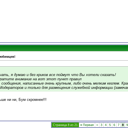
любимцев!
ичать, я думаю и без криков все поймут что Вы хотели сказать!
братите внимание на вот этот пункт правил
 сообщения, написанные очень крупным, либо очень мелким кеглем. К
Модераторов и только для размещения служебной информации (замечани
ше ни ни, Бум скромнее!!!
Страница 8 из 21
«
Первая
<
3
4
5
6
7
8
9