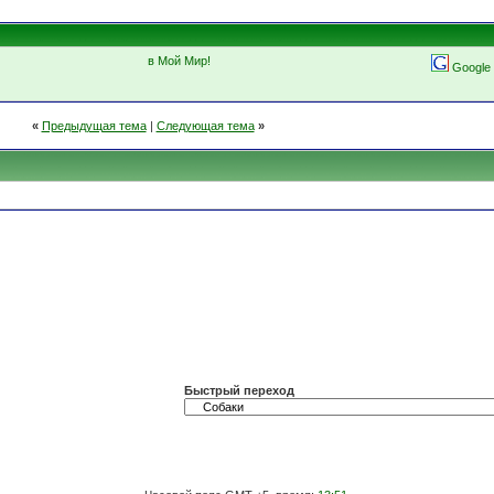
в Мой Мир!
Google
«
Предыдущая тема
|
Следующая тема
»
Быстрый переход