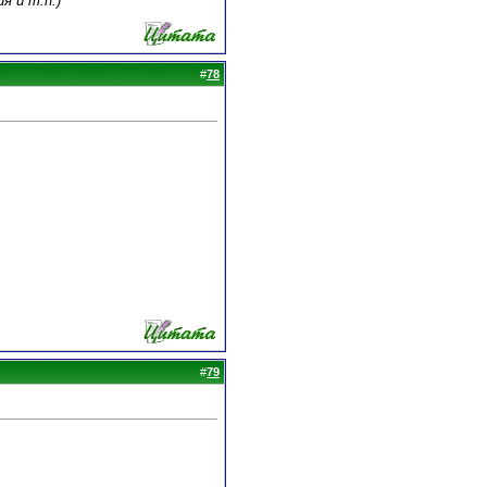
я и т.п.)
#
78
#
79