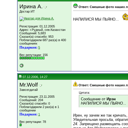
Ирина А.
Ответ: Смешные фото наших 
Достар ИТ
НАПИЛИСЯ МЫ ПЬЯНО...
Регистрация: 01.12.2005
Адрес: г.Рудный, сев.Казахстан
Сообщений: 5,683
Сказал(а) спасибо: 953
Поблагодарили 687 раз(а) в 400
сообщениях
Подарков:
5
Вес репутации:
156
07.12.2006, 14:27
Mr.Wolf
Ответ: Смешные фото наших 
Завсегдатай
Цитата:
Регистрация: 23.11.2005
Сообщение от
Ирэн
Сообщений: 204
НАПИЛИСЯ МЫ ПЬЯНО...
Сказал(а) спасибо: 0
Поблагодарили 2 раз(а) в 1
сообщении
Подарков:
1
Ирен, ну зачем же так кричать,
Убедительная просьба, обратит
Вес репутации:
78
24. Запрещено размещать соо