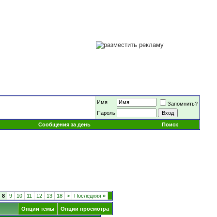
Имя
Запомнить?
Пароль
Сообщения за день
Поиск
8
9
10
11
12
13
18
>
Последняя
»
Опции темы
Опции просмотра