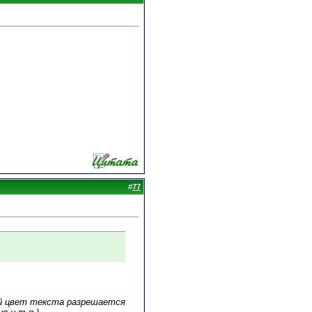
#
77
ый цвет текста разрешается