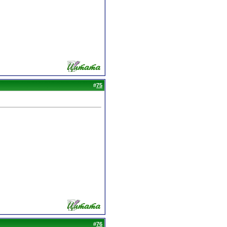
#
75
#
76