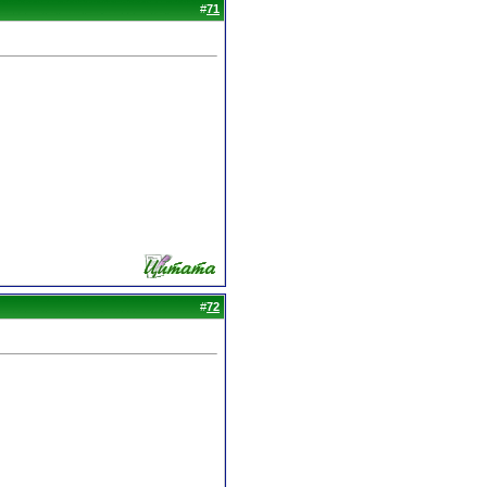
#
71
#
72