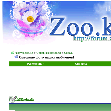
Форум Zoo.kZ
>
Основные разделы
>
Собаки
Смешные фото наших любимцев!
Регистрация
Справка