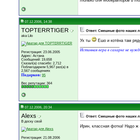
только для Модераторов и тол
07.12.2006, 14:38
TOPTERRTIGER
Ответ: Смешные фото наших 
aka Lilo
Ух ты
Ешо и котёна там ря
__________________
Истинная вера в сахарке не нуж
Регистрация: 23.06.2005
Адрес: Астана
Сообщений: 19,658
Сказал(а) спасибо: 2,712
Поблагодарили 5,967 раз(а) в
2,567 сообщениях
Подарков:
95
Вес репутации:
364
07.12.2006, 20:34
Alexs
Ответ: Смешные фото наших 
В доску свой
Ирин, классная фотка! Надо ж б
Регистрация: 21.08.2006