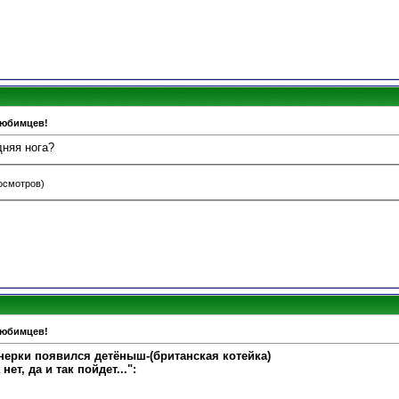
любимцев!
дняя нога?
росмотров)
любимцев!
нерки появился детёныш-(британская котейка)
ет, да и так пойдет..."
: