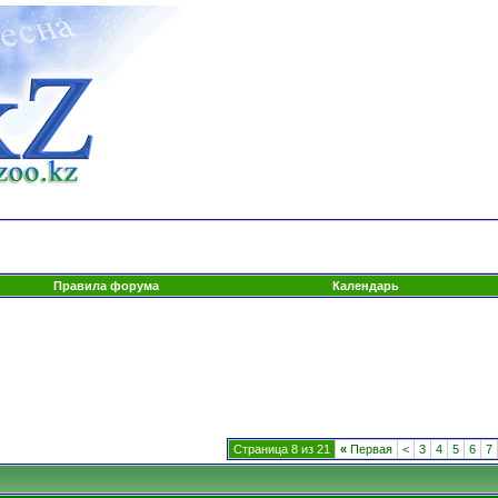
Правила форума
Календарь
Страница 8 из 21
«
Первая
<
3
4
5
6
7