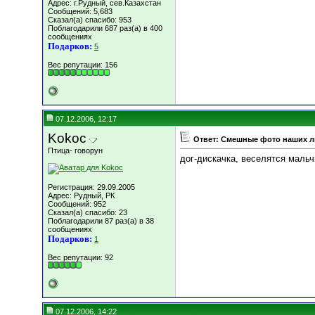
Адрес: г.Рудный, сев.Казахстан
Сообщений: 5,683
Сказал(а) спасибо: 953
Поблагодарили 687 раз(а) в 400
сообщениях
Подарков:
5
Вес репутации:
156
07.12.2006, 12:17
Kokoc
Ответ: Смешные фото наших 
Птица- говорун
дог-дискачка, веселятся мальч
Регистрация: 29.09.2005
Адрес: Рудный, РК
Сообщений: 952
Сказал(а) спасибо: 23
Поблагодарили 87 раз(а) в 38
сообщениях
Подарков:
1
Вес репутации:
92
07.12.2006, 14:22