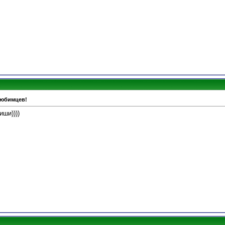
любимцев!
иши))))