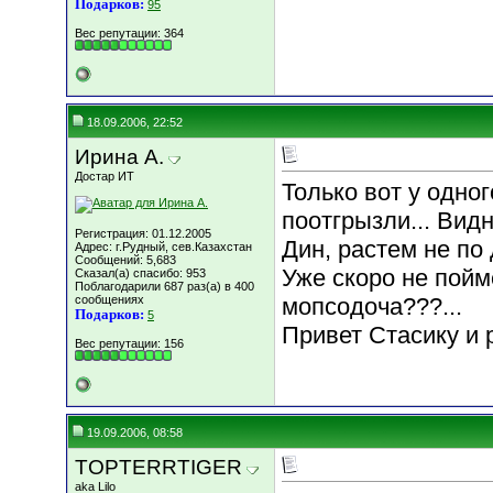
Подарков:
95
Вес репутации:
364
18.09.2006, 22:52
Ирина А.
Достар ИТ
Только вот у одног
поотгрызли... Вид
Регистрация: 01.12.2005
Дин, растем не по 
Адрес: г.Рудный, сев.Казахстан
Сообщений: 5,683
Уже скоро не пойм
Сказал(а) спасибо: 953
Поблагодарили 687 раз(а) в 400
сообщениях
мопсодоча???...
Подарков:
5
Привет Стасику и 
Вес репутации:
156
19.09.2006, 08:58
TOPTERRTIGER
aka Lilo