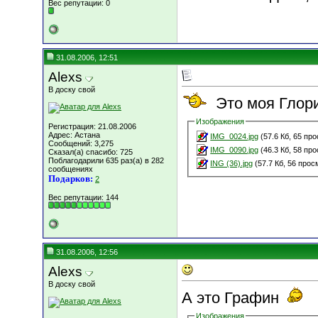
Вес репутации:
0
31.08.2006, 12:51
Alexs
В доску свой
Это моя Глор
Изображения
Регистрация: 21.08.2006
Адрес: Астана
IMG_0024.jpg
(57.6 Кб, 65 пр
Сообщений: 3,275
IMG_0090.jpg
(46.3 Кб, 58 пр
Сказал(а) спасибо: 725
Поблагодарили 635 раз(а) в 282
ING (36).jpg
(57.7 Кб, 56 прос
сообщениях
Подарков:
2
Вес репутации:
144
31.08.2006, 12:56
Alexs
В доску свой
А это Графин
Изображения