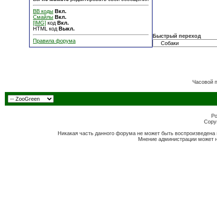
BB коды
Вкл.
Смайлы
Вкл.
[IMG]
код
Вкл.
HTML код
Выкл.
Быстрый переход
Правила форума
Часовой 
Po
Copyr
Никакая часть данного форума не может быть воспроизведена 
Мнение администрации может н