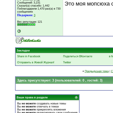
Это моя мопсюха 
Сообщений: 3,231
Сказал(а) спасибо: 1,442
Поблагодарили 1,470 раз(а) в 730
сообщениях
Подарков:
3
Вес репутации:
121
Закладки
Share in Facebook
Поделиться ВКонтакте
в 
Отправить в Живой Журнал!
Twitter
«
Предыдущая тема
|
С
Здесь присутствуют: 3
(пользователей: 0 , гостей: 3)
Ваши права в разделе
Вы
не можете
создавать новые темы
Вы
не можете
отвечать в темах
Вы
не можете
прикреплять вложения
Вы
не можете
редактировать свои сообщения