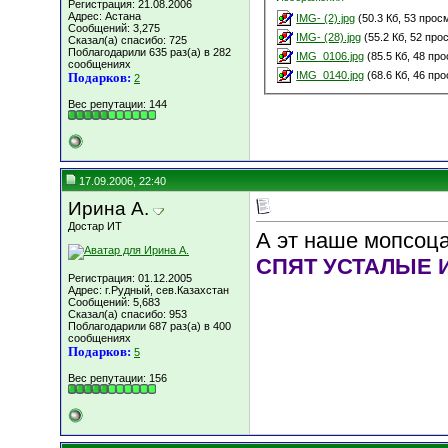
Регистрация: 21.08.2006
Адрес: Астана
IMG- (2).jpg
(50.3 Кб, 53 прос
Сообщений: 3,275
IMG- (28).jpg
(55.2 Кб, 52 про
Сказал(а) спасибо: 725
Поблагодарили 635 раз(а) в 282
IMG_0106.jpg
(85.5 Кб, 48 пр
сообщениях
IMG_0140.jpg
(68.6 Кб, 46 пр
Подарков:
2
Вес репутации:
144
17.09.2006, 22:40
Ирина А.
Достар ИТ
А эт наше мопсоца
СПЯТ УСТАЛЫЕ 
Регистрация: 01.12.2005
Адрес: г.Рудный, сев.Казахстан
Сообщений: 5,683
Сказал(а) спасибо: 953
Поблагодарили 687 раз(а) в 400
сообщениях
Подарков:
5
Вес репутации:
156