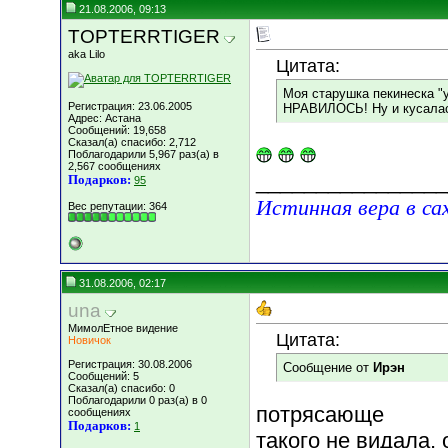
21.08.2006, 09:13
TOPTERRTIGER
aka Lilo
Цитата:
Моя старушка пекинеска 
Регистрация: 23.06.2005
НРАВИЛОСЬ! Ну и кусалась
Адрес: Астана
Сообщений: 19,658
Сказал(а) спасибо: 2,712
Поблагодарили 5,967 раз(а) в
2,567 сообщениях
________________
Подарков:
95
Истинная вера в са
Вес репутации:
364
31.08.2006, 02:17
una
МимолЕтное видение
Цитата:
Новичок
Регистрация: 30.08.2006
Сообщение от
Ирэн
Сообщений: 5
Сказал(а) спасибо: 0
Поблагодарили 0 раз(а) в 0
потрясающе
сообщениях
Подарков:
1
такого не видала,