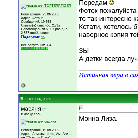
Передам
Фоток пожалуйста
Регистрация: 23.06.2005
то так интересно 
Адрес: Астана
Сообщений: 19,658
Кстати, хотелось б
Сказал(а) спасибо: 2,712
Поблагодарили 5,967 раз(а) в
2,567 сообщениях
наверное копия те
Подарков:
95
Вес репутации:
364
ЗЫ
А детки всегда лу
________________
Истинная вера в са
21.09.2006, 00:56
масяня
В доску свой
Монна Лиза.
Регистрация: 19.08.2005
Адрес: Алматы.Шпиц, Ам. Акита,
п-к "Экзотик Стар"