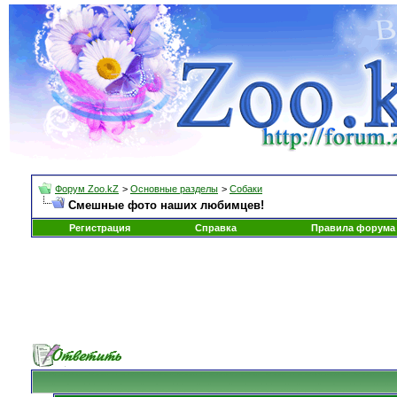
Форум Zoo.kZ
>
Основные разделы
>
Собаки
Смешные фото наших любимцев!
Регистрация
Справка
Правила форума