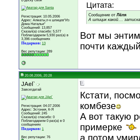
В доску свой
Цитата:
Сообщение от
Лёля
Регистрация: 10.05.2006
А шпицик какой.... затиск
Адрес: Алматы,п-к шпицев"Из
Дома Натальи"
Сообщений: 13,857
Сказал(а) спасибо: 5,577
Вот мы энтим
Поблагодарили 5,930 раз(а) в
3,396 сообщениях
Подарков:
почти каждый
13
Вес репутации:
289
20.08.2006, 20:28
JAel`
Завсегдатай
Кстати, посм
комбезе
Регистрация: 04.07.2006
Адрес: Эстония, К-Я
Сообщений: 245
А вот такую 
Сказал(а) спасибо: 0
Поблагодарили 0 раз(а) в 0
примерке
сообщениях
Подарков:
1
а потом умирли
Вес репутации:
76