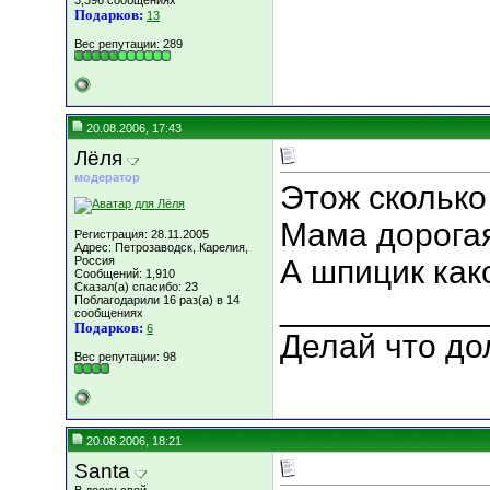
3,396 сообщениях
Подарков:
13
Вес репутации:
289
20.08.2006, 17:43
Лёля
модератор
Этож сколько
Мама дорогая
Регистрация: 28.11.2005
Адрес: Петрозаводск, Карелия,
Россия
А шпицик како
Сообщений: 1,910
Сказал(а) спасибо: 23
___________
Поблагодарили 16 раз(а) в 14
сообщениях
Подарков:
6
Делай что дол
Вес репутации:
98
20.08.2006, 18:21
Santa