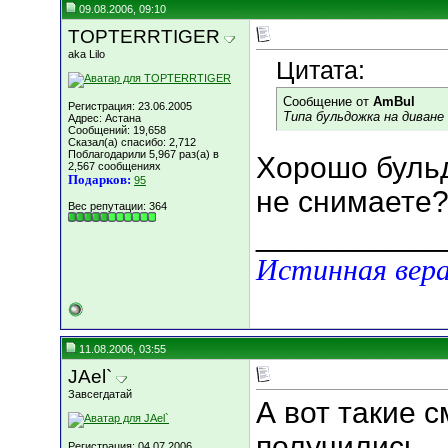
09.08.2006, 09:10
TOPTERRTIGER
aka Lilo
Цитата:
Сообщение от
AmBul
Регистрация: 23.06.2005
Типа бульдожка на диван
Адрес: Астана
Сообщений: 19,658
Сказал(а) спасибо: 2,712
Поблагодарили 5,967 раз(а) в
Хорошо буль
2,567 сообщениях
Подарков:
95
не снимаете
Вес репутации:
364
___________
Истинная вера
11.08.2006, 03:55
JAel`
Завсегдатай
А вот такие 
получились
Регистрация: 04.07.2006