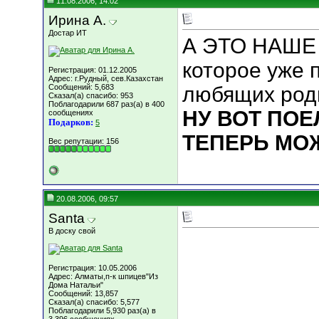
11.08.2006, 14:02
Ирина А.
Достар ИТ
А ЭТО НАШ
которое уже 
Регистрация: 01.12.2005
Адрес: г.Рудный, сев.Казахстан
Сообщений: 5,683
любящих роди
Сказал(а) спасибо: 953
Поблагодарили 687 раз(а) в 400
НУ ВОТ ПОЕЛ
сообщениях
Подарков:
5
ТЕПЕРЬ МОЖ
Вес репутации:
156
20.08.2006, 09:57
Santa
В доску свой
Регистрация: 10.05.2006
Адрес: Алматы,п-к шпицев"Из
Дома Натальи"
Сообщений: 13,857
Сказал(а) спасибо: 5,577
Поблагодарили 5,930 раз(а) в