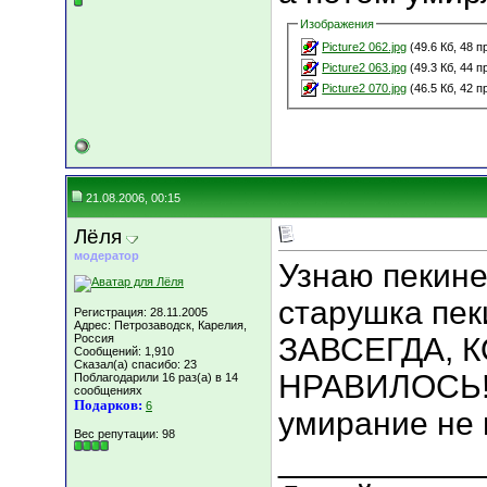
Изображения
Picture2 062.jpg
(49.6 Кб, 48 
Picture2 063.jpg
(49.3 Кб, 44 
Picture2 070.jpg
(46.5 Кб, 42 
21.08.2006, 00:15
Лёля
модератор
Узнаю пекине
старушка пек
Регистрация: 28.11.2005
Адрес: Петрозаводск, Карелия,
Россия
ЗАВСЕГДА, К
Сообщений: 1,910
Сказал(а) спасибо: 23
НРАВИЛОСЬ! Н
Поблагодарили 16 раз(а) в 14
сообщениях
Подарков:
6
умирание не 
Вес репутации:
98
___________