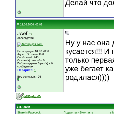
Делай что дол
21.08.2006, 02:02
JAel`
Завсегдатай
Ну у нас она
кусается!!! И
Регистрация: 04.07.2006
Адрес: Эстония, К-Я
Сообщений: 245
только первая
Сказал(а) спасибо: 0
Поблагодарили 0 раз(а) в 0
уже бегает ка
сообщениях
Подарков:
1
родилася))))
Вес репутации:
76
Закладки
Share in Facebook
Поделиться ВКонтакте
в 