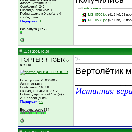
Адрес: Эстония, К-Я
Сообщений: 245
Изображения
Сказал(а) спасибо: 0
Поблагодарили 0 раз(а) в 0
IMG_0556.jpg
(81.1 Кб, 59 пр
сообщениях
IMG_0568.jpg
(67.1 Кб, 53 пр
Подарков:
1
Вес репутации:
76
11.08.2006, 09:26
TOPTERRTIGER
aka Lilo
Вертолётик 
___________
Регистрация: 23.06.2005
Адрес: Астана
Сообщений: 19,658
Истинная вера
Сказал(а) спасибо: 2,712
Поблагодарили 5,967 раз(а) в
2,567 сообщениях
Подарков:
95
Вес репутации:
364