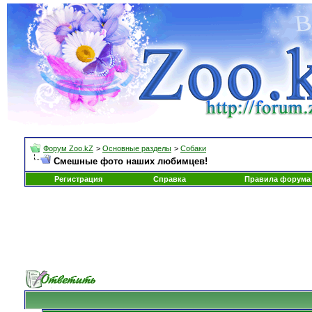
Форум Zoo.kZ
>
Основные разделы
>
Собаки
Смешные фото наших любимцев!
Регистрация
Справка
Правила форума