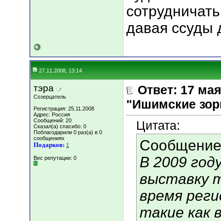
сотрудничат
давая ссуды 
27.11.2008, 13:14
тэра
Ответ: 17 ма
Созерцатель
"Ишимские зор
Регистрация: 25.11.2008
Адрес: Россия
Сообщений: 20
Цитата:
Сказал(а) спасибо: 0
Поблагодарили 0 раз(а) в 0
сообщениях
Сообщение
Подарков:
1
В 2009 год
Вес репутации:
0
выставку т
время реги
такие как 