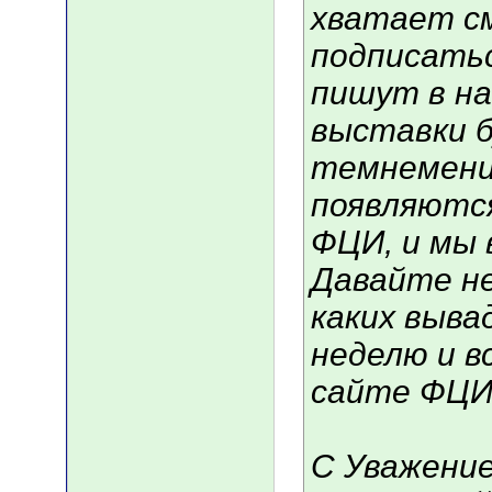
хватает с
подписатьс
пишут в н
выставки б
темнемени
появляются
ФЦИ, и мы 
Давайте не
каких выва
неделю и в
сайте ФЦИ
С Уважени