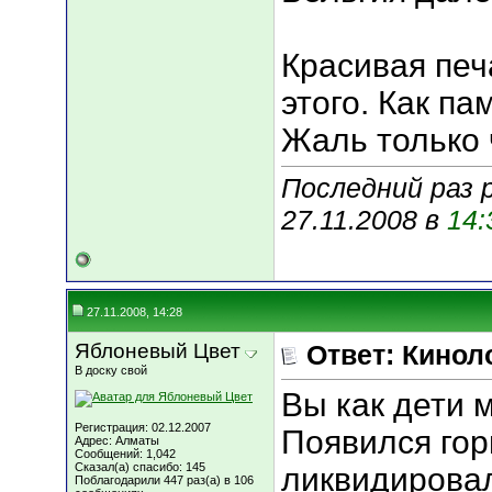
Красивая печа
этого. Как па
Жаль только 
Последний раз 
27.11.2008 в
14:
27.11.2008, 14:28
Яблоневый Цвет
Ответ: Кинол
В доску свой
Вы как дети 
Регистрация: 02.12.2007
Появился гор
Адрес: Алматы
Сообщений: 1,042
Сказал(а) спасибо: 145
ликвидировал
Поблагодарили 447 раз(а) в 106