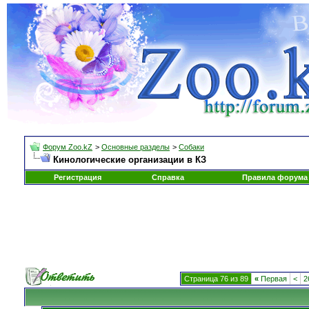
Форум Zoo.kZ
>
Основные разделы
>
Собаки
Кинологические организации в КЗ
Регистрация
Справка
Правила форума
Страница 76 из 89
«
Первая
<
2