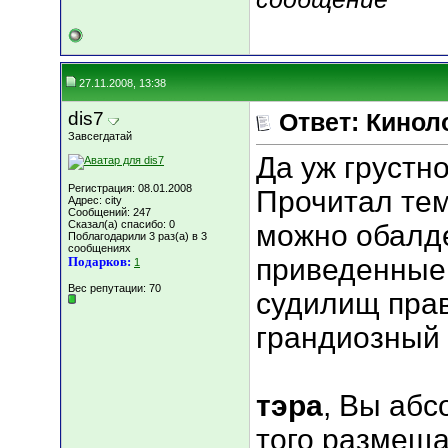
27.11.2008, 13:38
dis7
Ответ: Кинол
Завсегдатай
Да уж грустно..
Регистрация: 08.01.2008
Прочитал тем
Адрес: city
Сообщений: 247
Сказал(а) спасибо: 0
можно обалде
Поблагодарили 3 раз(а) в 3
сообщениях
приведенные 
Подарков:
1
Вес репутации:
70
судилищ прав
грандиозный
тэра
, Вы абс
того размеща