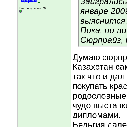
Заигрались
Подарков:
1
январе 2009
Вес репутации:
70
выяснится
Пока, по-в
Сюрпрайз, б
Думаю сюрпри
Казахстан са
так что и да
покупать кра
родословные 
чудо выставк
дипломами.
Бельгия далеко