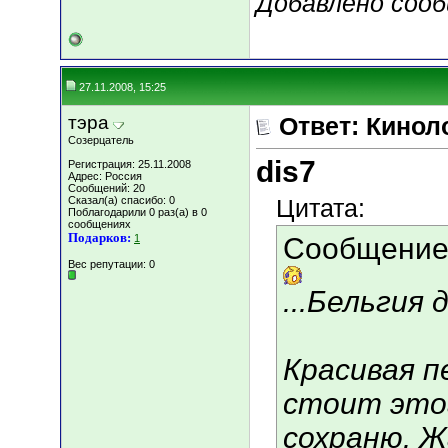
Добавлено соо
27.11.2008, 15:25
тэра
Ответ: Кинол
Созерцатель
dis7
Регистрация: 25.11.2008
Адрес: Россия
Сообщений: 20
Сказал(а) спасибо: 0
Цитата:
Поблагодарили 0 раз(а) в 0
сообщениях
Подарков:
1
Сообщение
Вес репутации:
0
...Бельгия д
Красивая п
стоит этог
сохраню. Ж