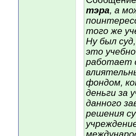
тэра
, а м
поинтерес
того же уч
Ну был суд
это учебно
работает 
влиятельн
фондом, к
деньги за 
данного за
решения су
учреждени
междунаро