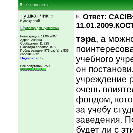
27.11.2008, 13:06
Тушканчик
Ответ: CACIB
В доску свой
11.01.2009.КО
тэра
, а можн
Регистрация: 11.06.2007
Адрес: Астана
Сообщений: 11,725
поинтересова
Сказал(а) спасибо: 878
Поблагодарили 975 раз(а) в 538
сообщениях
учебного учре
Подарков:
12
Вес репутации:
250
он постанови
учреждение р
очень влият
фондом, кото
за учебу сту
заведения. П
будет ли с э