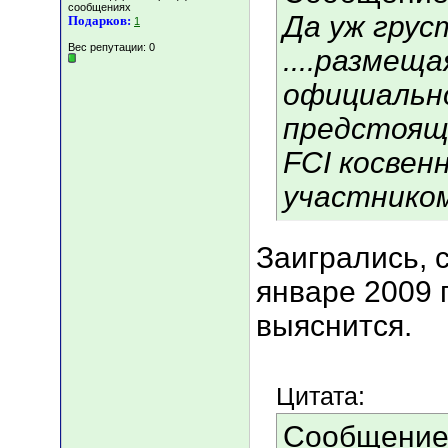
сообщениях
Да уж грустн
Подарков:
1
Вес репутации:
0
....размещ
официально
предстоящ
FCI косвен
участнико
Заигрались, с
январе 2009 г
выяснится.
Цитата:
Сообщение