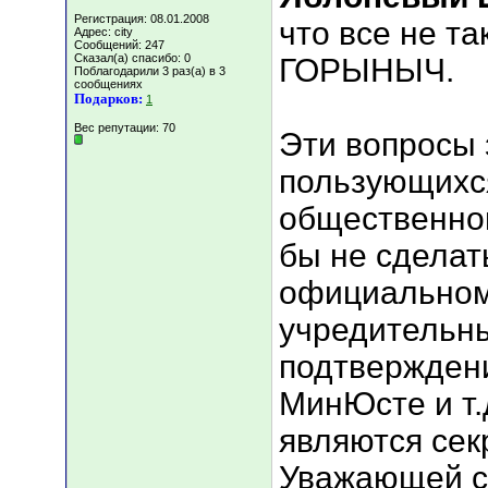
Регистрация: 08.01.2008
что все не та
Адрес: city
Сообщений: 247
Сказал(а) спасибо: 0
ГОРЫНЫЧ.
Поблагодарили 3 раз(а) в 3
сообщениях
Подарков:
1
Вес репутации:
70
Эти вопросы 
пользующихс
общественно
бы не сделат
официальном
учредительн
подтверждени
МинЮсте и т.
являются сек
Уважающей се