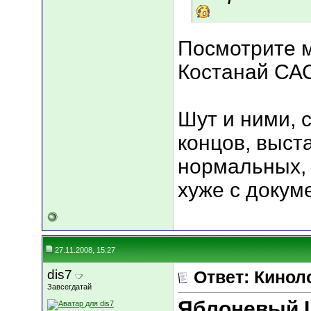
Посмотрите м
Костанай СА
Шут и ними, 
концов, выст
нормальных, 
хуже с докуме
27.11.2008, 15:27
dis7
Ответ: Кинол
Завсегдатай
Яблоневый 