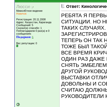
Люсси
Ответ: Кинологиче
МимолЕтное видение
Новичок
РЕБЯТА Я ПЕРВЫ
Регистрация: 20.11.2008
СИТУАЦИИ. НО Н
Адрес: Казахстан, Караганда
Сообщений: 5
ТАКИХ СЛУЧАЯХ
Сказал(а) спасибо: 1
Поблагодарили 0 раз(а) в 0
ЗАРЕГИСТРИРОВА
сообщениях
Подарков:
1
ТЕПЕРЬ ОН ТАК 
Вес репутации:
0
ТОЖЕ БЫЛ ТАКО
ВСЕ ВРЕМЯ КРИЧ
ОДИН РАЗ ДАЖЕ
СНЯТЬ ЭМБЕЛЕМЫ
ДРУГОЙ РУКОВО
ВЫСТАВКИ ОТЛИ
ДОВОЛЬНЫ И СОБ
СЧИТАЮ ДОЛЖНЫ
РУКОВОДИТЕЛИ 