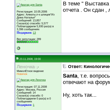
В теме " Выставка 
отчета . Он сдан ,
Регистрация: 10.05.2006
Адрес: Алматы,п-к шпицев"Из
Дома Натальи"
Сообщений: 13,857
Сказал(а) спасибо: 5,577
Поблагодарили 5,930 раз(а) в
3,396 сообщениях
Подарков:
13
Вес репутации:
289
23.11.2008, 19:00
Леночкa
Ответ: Кинологиче
МимолЕтное видение
Новичок
Santa
, т.е. вопро
отвечают на фору
Регистрация: 07.11.2008
Адрес: Москва, Россия
Сообщений: 14
Ну, хоть так...
Сказал(а) спасибо: 0
Поблагодарили 0 раз(а) в 0
сообщениях
Подарков:
1