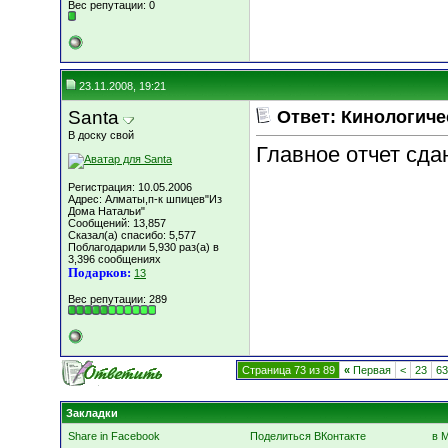
Вес репутации:
0
23.11.2008, 19:21
Santa
Ответ: Кинологиче
В доску свой
Главное отчет сдан
Регистрация: 10.05.2006
Адрес: Алматы,п-к шпицев"Из
Дома Натальи"
Сообщений: 13,857
Сказал(а) спасибо: 5,577
Поблагодарили 5,930 раз(а) в
3,396 сообщениях
Подарков:
13
Вес репутации:
289
Страница 73 из 89
«
Первая
<
23
63
Закладки
Share in Facebook
Поделиться ВКонтакте
в 