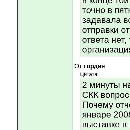
в конце то
точно в пят
задавала в
отправки от
ответа нет
организаци
От
гордея
Цитата:
2 минуты н
СКК вопрос
Почему отч
январе 200
выставке в 