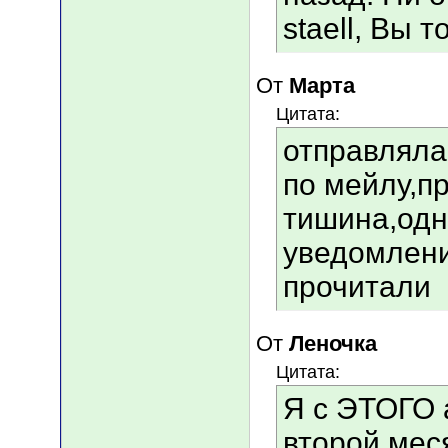
staell, Вы 
От
Марта
Цитата:
отправляла
по мейлу,п
тишина,одна
уведомлени
прочитали
От
Леночка
Цитата:
Я с ЭТОГО 
второй меся