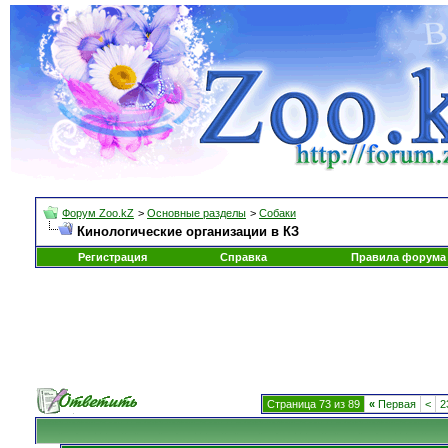
Форум Zoo.kZ
>
Основные разделы
>
Собаки
Кинологические организации в КЗ
Регистрация
Справка
Правила форума
Страница 73 из 89
«
Первая
<
2