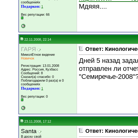
сообщениях
Мдяяя....
Подарков:
1
Вес репутации:
66
22.11.2008, 22:14
ГАРЯ
Ответ: Кинологиче
МимолЕтное видение
Новичок
Дней 5 назад зада
Регистрация: 13.01.2008
отправлен ли отче
Адрес: Россия, Кузбасс
Сообщений: 8
"Семиречье-2008"?
Сказал(а) спасибо: 0
Поблагодарили 0 раз(а) в 0
сообщениях
Подарков:
1
Вес репутации:
0
23.11.2008, 17:12
Santa
Ответ: Кинологиче
В доску свой