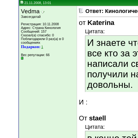
21.11.2008, 13:01
Vedma
Ответ: Кинологиче
Завсегдатай
от
Katerina
Регистрация: 10.11.2008
Адрес: Страна Кинология
Цитата:
Сообщений: 157
Сказал(а) спасибо: 0
Поблагодарили 0 раз(а) в 0
И знаете ч
сообщениях
Подарков:
1
все кто за 
Вес репутации:
66
написали с
получили на
довольны.
И :
От
staell
Цитата: