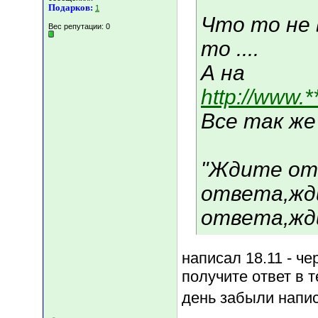
Подарков:
1
Что то не 
Вес репутации:
0
то ....
А на
http://www.*
Все так же 
"Ждите от
ответа,ж
ответа,ждит
написал 18.11 - че
получите ответ в т
день забыли напис