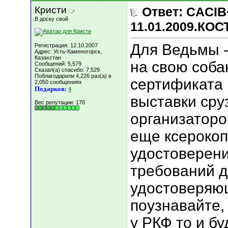
Кристи
Ответ: CACIB
В доску свой
11.01.2009.КО
Для Ведьмы 
Регистрация: 12.10.2007
Адрес: Усть-Каменогорск,
Казахстан
на свою соба
Сообщений: 5,579
Сказал(а) спасибо: 7,529
Поблагодарили 4,226 раз(а) в
сертификата 
2,050 сообщениях
Подарков:
4
выставки сру
Вес репутации:
170
организаторо
еще ксероко
удостоверени
требований 
удостоверяю
поузнавайте,
у РКФ то и б