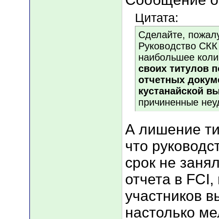
Цитата:
Сделайте, пожалу
Руководство СКК
наибольшее коли
своих титулов 
отчетных докум
кустанайской в
причиненные неу
А лишение ти
что руководс
срок не зан
отчета в FCI
участников в
настолько ме