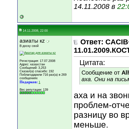
14.11.2008 в
22:
14.11.2008, 22:00
азиаты кz
Ответ: CACIB
В доску свой
11.01.2009.КО
Цитата:
Регистрация: 17.07.2008
Адрес: казахстан
Сообщений: 3,253
Сказал(а) спасибо: 192
Сообщение от
Al
Поблагодарили 716 раз(а) в 269
аха. Они на пис
сообщениях
Подарков:
1
Вес репутации:
139
аха и на звон
проблем-отче
разницу во в
меньше.