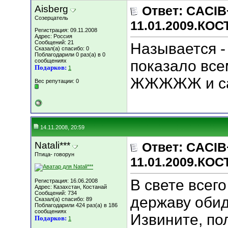
Aisberg
Ответ: CACIB
Созерцатель
11.01.2009.КО
Регистрация: 09.11.2008
Адрес: Россия
Сообщений: 21
Называется -
Сказал(а) спасибо: 0
Поблагодарили 0 раз(а) в 0
сообщениях
показало вс
Подарков:
1
ЖЖЖЖЖ и са
Вес репутации:
0
14.11.2008, 20:59
Natali***
Ответ: CACIB
Птица- говорун
11.01.2009.КО
В свете всег
Регистрация: 16.06.2008
Адрес: Казахстан, Костанай
Сообщений: 734
державу обид
Сказал(а) спасибо: 89
Поблагодарили 424 раз(а) в 186
сообщениях
Извините, по
Подарков:
1