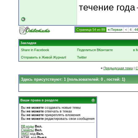
течение года
Страница 54 из 89
«
Первая
<
4
44
Закладки
Share in Facebook
Поделиться ВКонтакте
в 
Отправить в Живой Журнал!
Twitter
«
Предыдущая тема
|
С
Здесь присутствуют: 1
(пользователей: 0 , гостей: 1)
Ваши права в разделе
Вы
не можете
создавать новые темы
Вы
не можете
отвечать в темах
Вы
не можете
прикреплять вложения
Вы
не можете
редактировать свои сообщения
BB коды
Вкл.
Смайлы
Вкл.
[IMG]
код
Вкл.
HTML код
Выкл.