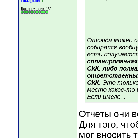
Подарков:
1
Вес репутации:
139
Отсюда можно с
собирался вообщ
есть получается
спланированная
СКК, либо полн
ответственных
СКК
. Это только
место какое-то 
Если имело...
Отчеты они в
Для того, что
мог вносить 