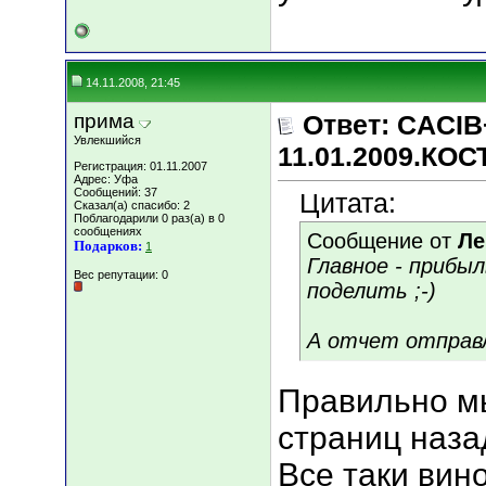
14.11.2008, 21:45
прима
Ответ: CACIB
Увлекшийся
11.01.2009.КО
Регистрация: 01.11.2007
Адрес: Уфа
Сообщений: 37
Цитата:
Сказал(а) спасибо: 2
Поблагодарили 0 раз(а) в 0
сообщениях
Сообщение от
Ле
Подарков:
1
Главное - прибы
Вес репутации:
0
поделить ;-)
А отчет отправл
Правильно мыс
страниц наза
Все таки вин