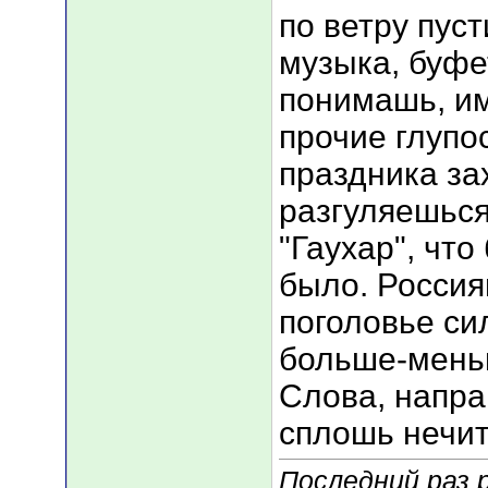
по ветру пус
музыка, буфе
понимашь, им
прочие глупо
праздника зах
разгуляешься
"Гаухар", что
было. Россия
поголовье си
больше-мень
Слова, напр
сплошь нечита
Последний раз 