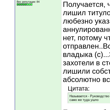
Вес репутации:
84
Получается, 
лишил титулов
любезно указ
аннулированны
нет, потому ч
отправлен..Во
владыка (с)..
захотели в с
лишили собст
абсолютно все
Цитата:
Называется - Руководст
само же туда ушло