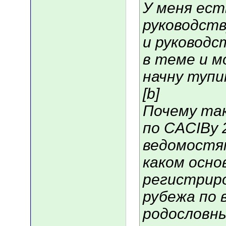
У меня ест
руководст
и руководс
в теме и м
начну туп
[b]
Почему та
по CACIBу 2
ведомостям
каком осно
регистриро
рубежа по
родословн