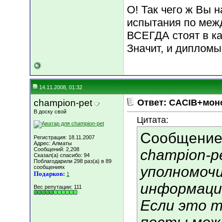
О! Так чего ж Вы 
испытания по ме
ВСЕГДА стоят в к
Значит, и диплом
14.11.2008, 01:32
champion-pet
Ответ: CACIB+мон
В доску свой
Цитата:
Сообщение
Регистрация: 18.11.2007
Адрес: Алматы
Сообщений: 2,208
champion-p
Сказал(а) спасибо: 94
Поблагодарили 298 раз(а) в 89
уполномоч
сообщениях
Подарков:
1
информаци
Вес репутации:
111
Если это т