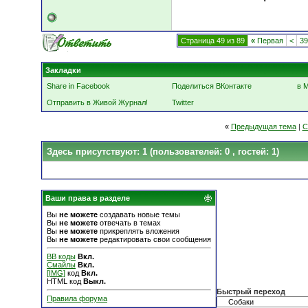
Страница 49 из 89
«
Первая
<
39
Закладки
Share in Facebook
Поделиться ВКонтакте
в 
Отправить в Живой Журнал!
Twitter
«
Предыдущая тема
|
С
Здесь присутствуют: 1
(пользователей: 0 , гостей: 1)
Ваши права в разделе
Вы
не можете
создавать новые темы
Вы
не можете
отвечать в темах
Вы
не можете
прикреплять вложения
Вы
не можете
редактировать свои сообщения
BB коды
Вкл.
Смайлы
Вкл.
[IMG]
код
Вкл.
HTML код
Выкл.
Быстрый переход
Правила форума