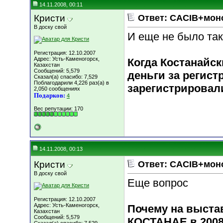
14.11.2008, 00:11
Кристи
Ответ: CACIB+мон
В доску свой
И еще не было так
Регистрация: 12.10.2007
Адрес: Усть-Каменогорск,
Когда Костанайс
Казахстан
Сообщений: 5,579
деньги за регис
Сказал(а) спасибо: 7,529
Поблагодарили 4,226 раз(а) в
зарегистрировали
2,050 сообщениях
Подарков:
4
Вес репутации:
170
14.11.2008, 00:13
Кристи
Ответ: CACIB+мон
В доску свой
Еще вопрос
Регистрация: 12.10.2007
Адрес: Усть-Каменогорск,
Почему на выста
Казахстан
Сообщений: 5,579
КОСТАНАЕ в 2008