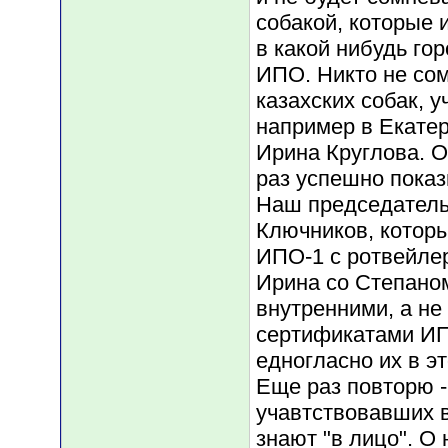
собакой, которые 
в какой нибудь го
ИПО. Никто не со
казахских собак, 
например в Екатер
Ирина Круглова. О
раз успешно показ
Наш председатель
Ключников, котор
ИПО-1 с ротвейлер
Ирина со Степаном
внутренними, а н
сертификатами ИП
едногласно их в э
Еще раз повторю -
учавтствовавших в
знают "в лицо". О 