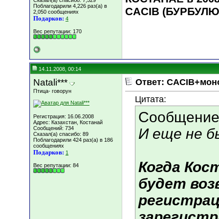
Сказал(а) спасибо: 7,529
Поблагодарили 4,226 раз(а) в
CACIB (БУРБУЛЮ
2,050 сообщениях
Подарков:
4
Вес репутации:
170
14.11.2008, 00:14
Natali***
Ответ: CACIB+мон
Птица- говорун
Цитата:
Сообщение
Регистрация: 16.06.2008
Адрес: Казахстан, Костанай
Сообщений: 734
И еще не б
Сказал(а) спасибо: 89
Поблагодарили 424 раз(а) в 186
сообщениях
Подарков:
1
Когда Кос
Вес репутации:
84
будет воз
регистра
зарегистр