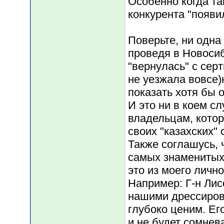
Особенно когда та
конкурента "появи
Поверьте, ни одна
проведя в Новосиб
"вернулась" с сер
не уезжала вовсе)
показать хотя бы 
И это ни в коем сл
владельцам, кото
своих "казахских" 
Также соглашусь, 
самых знаменитых
это из моего лично
Например: Г-н Ли
нашими дрессиров
глубоко ценим. Ег
и не будет сомнев