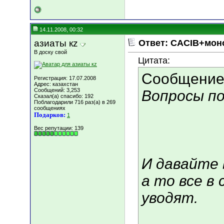
14.11.2008, 00:32
азиаты кz
Ответ: CACIB+мон
В доску свой
Цитата:
Сообщение
Регистрация: 17.07.2008
Адрес: казахстан
Сообщений: 3,253
Вопросы п
Сказал(а) спасибо: 192
Поблагодарили 716 раз(а) в 269
сообщениях
Подарков:
1
Вес репутации:
139
И давайте 
а то все в
уводят.