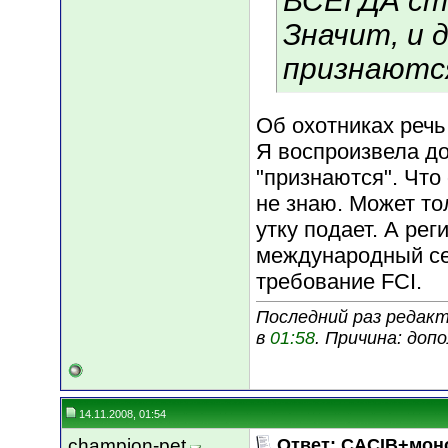
ВСЕГДА ст
Значит, и 
признаютс
Об охотниках речь
Я воспроизвела до
"признаются". Что
не знаю. Может тол
утку подает. А рег
международный се
требование FCI.
Последний раз редакт
в
01:58
. Причина: доп
14.11.2008, 01:54
champion-pet
Ответ: CACIB+мон