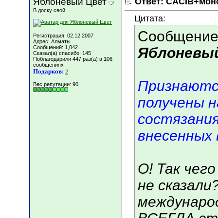
Яблоневый Цвет
Ответ: CACIB+мон
В доску свой
Цитата:
Сообщение
Регистрация: 02.12.2007
Адрес: Алматы
Сообщений: 1,042
Яблоневы
Сказал(а) спасибо: 145
Поблагодарили 447 раз(а) в 106
сообщениях
Подарков:
2
Признаютс
Вес репутации:
90
получены 
состязания
внесенных 
О! Так чег
не сказали
междунаро