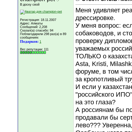
В доску свой
Меня удивляет реа
дрессировке.
Регистрация: 18.11.2007
Адрес: Алматы
У меня вопрос: ес
Сообщений: 2,208
Сказал(а) спасибо: 94
собаководов, и ст
Поблагодарили 298 раз(а) в 89
сообщениях
проверку дипломов
Подарков:
1
уважаемых россий
Вес репутации:
111
ТОЛЬКО о казахста
Asta, Kristi, Mila
форуме, в том чис
за кропотливый тр
И если у казахста
"российского ИПО
на это глаза?
А россиянам бы по
продавали бы сер
лево??? Уверенна,