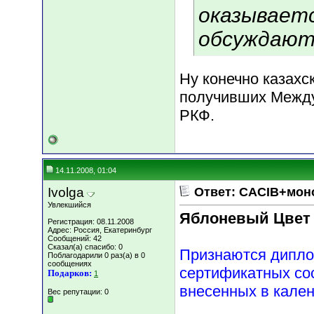
оказываетс
обсуждают
Ну конечно казахс
получивших Между
РКФ.
14.11.2008, 01:04
Ivolga
Ответ: CACIB+мон
Увлекшийся
Яблоневый Цвет
Регистрация: 08.11.2008
Адрес: Россия, Екатеринбург
Сообщений: 42
Сказал(а) спасибо: 0
Признаются дипло
Поблагодарили 0 раз(а) в 0
сообщениях
сертификатных сос
Подарков:
1
внесенных в кале
Вес репутации:
0