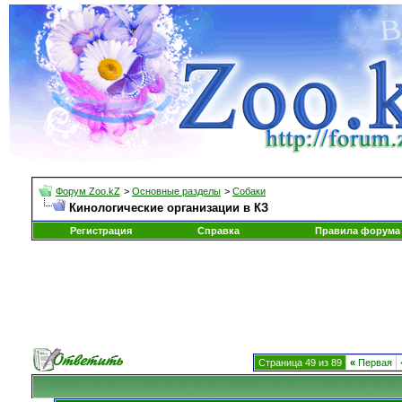
Форум Zoo.kZ
>
Основные разделы
>
Собаки
Кинологические организации в КЗ
Регистрация
Справка
Правила форума
Страница 49 из 89
«
Первая