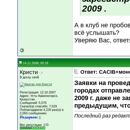
2009 .
А в клуб не пробо
всё услышать?
Уверяю Вас, ответ
14.11.2008, 00:18
Кристи
Ответ: CACIB+мон
В доску свой
Заявки на прове
городах отправл
Регистрация: 12.10.2007
Адрес: Усть-Каменогорск,
2009 г. даже не з
Казахстан
Сообщений: 5,579
предыдущим, что
Сказал(а) спасибо: 7,529
Поблагодарили 4,226 раз(а) в
2,050 сообщениях
Последний раз редакт
Подарков:
4
Вес репутации:
170