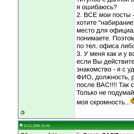
я ошибаюсь?
2. ВСЕ мои посты 
хотите "набирание 
место для официал
понимаете. Поэто
по тел. офиса либ
3. У меня как и у 
если Вы действите
знакомство - я с 
ФИО, должность, рос
после ВАС!!!! Так 
Только не подумайт
моя скромность...
14.11.2008, 01:49