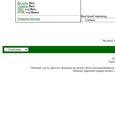
BB коды
Вкл.
Смайлы
Вкл.
[IMG]
код
Вкл.
HTML код
Выкл.
Быстрый переход
Правила форума
Часовой 
Po
Copyr
Никакая часть данного форума не может быть воспроизведена 
Мнение администрации может н