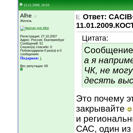
13.11.2008, 16:53
Alhe
Ответ: CACIB
Житель
11.01.2009.КО
Цитата:
Регистрация: 27.10.2007
Адрес: Россия, Екатеринбург
Сообщений: 51
Сказал(а) спасибо: 0
Сообщение
Поблагодарили 0 раз(а) в 0
сообщениях
а я наприме
Подарков:
1
Вес репутации:
69
ЧК, не мог
десять выс
Это почему э
закрывайте
и региональн
САС, один из