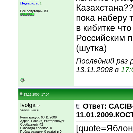
Подарков:
1
Казахстана??)
Вес репутации:
83
пока наберу 
в кибитке что
Российским пр
(шутка)
Последний раз 
13.11.2008 в
17:
13.11.2008, 17:04
Ivolga
Ответ: CACIB
Увлекшийся
11.01.2009.КО
Регистрация: 08.11.2008
Адрес: Россия, Екатеринбург
Сообщений: 42
[quote=Яблон
Сказал(а) спасибо: 0
Поблагодарили 0 раз(а) в 0