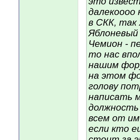
это извест
далекоооо 
в СКК, так
Яблоневый 
Чемион - п
то нас впо
нашим фору
на этом фо
голову пот
написать мо
должность 
всем от им
если кто е
стоит за э