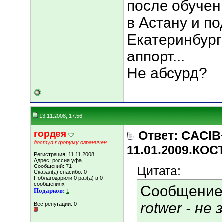
после обучен
в Астану и по
Екатеринбург
аппорт...
Не абсурд?
13.11.2008, 17:56
гордея
Ответ: CACIB
доступ к форуму ограничен
11.01.2009.КО
Регистрация: 11.11.2008
Адрес: россия уфа
Сообщений: 71
Цитата:
Сказал(а) спасибо: 0
Поблагодарили 0 раз(а) в 0
сообщениях
Сообщение
Подарков:
1
rotwer - не 
Вес репутации:
0