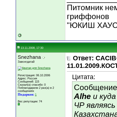
Питомник нем
гриффонов
"ЮКИШ ХАУС
13.11.2008, 17:30
Snezhana
Ответ: CACIB
Завсегдатай
11.01.2009.КО
Цитата:
Регистрация: 06.10.2006
Адрес: Россия
Сообщений: 115
Сказал(а) спасибо: 0
Сообщение
Поблагодарили 2 раз(а) в 2
сообщениях
Alhe
и куда
Подарков:
1
Вес репутации:
74
ЧР являясь
Казахстана