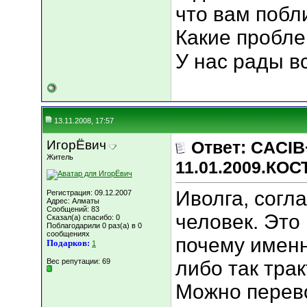
что вам побли
Какие пробл
У нас рады 
13.11.2008, 17:57
ИгорЁвич
Ответ: CACIB
Житель
11.01.2009.КО
Иволга, согл
Регистрация: 09.12.2007
Адрес: Алматы
Сообщений: 83
человек. Это
Сказал(а) спасибо: 0
Поблагодарили 0 раз(а) в 0
сообщениях
почему именн
Подарков:
1
Вес репутации:
69
либо так трак
Можно перев