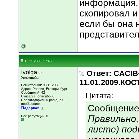
информация, 
скопировал и
если бы она 
представител
13.11.2008, 17:40
Ivolga
Ответ: CACIB
Увлекшийся
11.01.2009.КО
Регистрация: 08.11.2008
Адрес: Россия, Екатеринбург
Сообщений: 42
Цитата:
Сказал(а) спасибо: 0
Поблагодарили 0 раз(а) в 0
сообщениях
Сообщение
Подарков:
1
Правильно,
Вес репутации:
0
листе) под