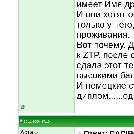
имеет Имя д
И они хотят 
только у него
проживания.
Вот почему. 
к ZTP, после 
сдала этот т
высокими ба
И немецкие с
диплом......од
13.11.2008, 17:10
Аста
Ответ: CACIB