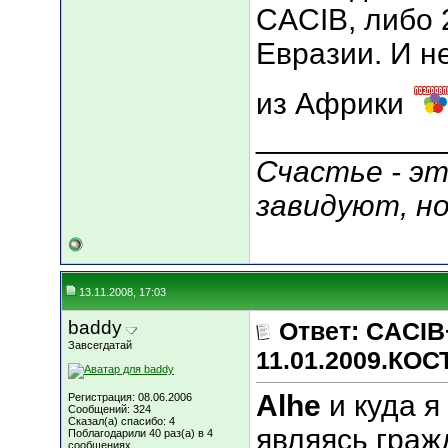
CACIB, либо 
Евразии. И н
из Африки
___________
Счастье - эт
завидуют, н
13.11.2008, 17:03
baddy
Ответ: CACIB
Завсегдатай
11.01.2009.КО
Alhe
и куда я
Регистрация: 08.06.2006
Сообщений: 324
Сказал(а) спасибо: 4
являясь гра
Поблагодарили 40 раз(а) в 4
сообщениях