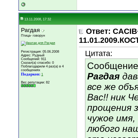
13.11.2008, 17:32
Рагдая
Ответ: CACIB
Птица- говорун
11.01.2009.КО
Цитата:
Регистрация: 05.06.2008
Адрес: Рудный
Сообщений: 911
Сказал(а) спасибо: 0
Сообщение
Поблагодарили 4 раз(а) в 4
сообщениях
Рагдая
дав
Подарков:
1
Вес репутации:
82
все же объ
Вас!! ник 
прощения 
чужое имя,
любого на