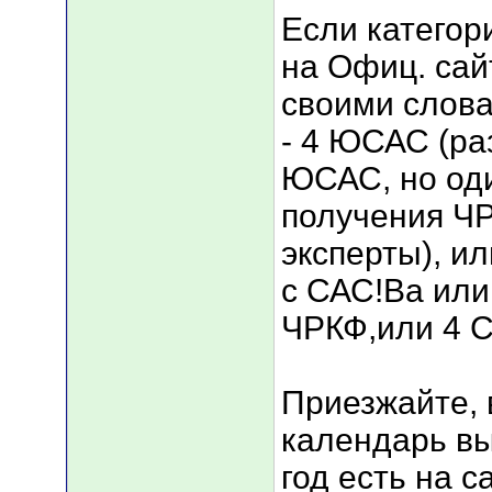
Если категор
на Офиц. сай
своими слов
- 4 ЮСАС (ра
ЮСАС, но оди
получения ЧР
эксперты), ил
с САС!Ва или
ЧРКФ,или 4 
Приезжайте, 
календарь вы
год есть на 