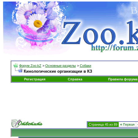
Форум Zoo.kZ
>
Основные разделы
>
Собаки
Кинологические организации в КЗ
Регистрация
Справка
Правила форума
Страница 45 из 89
«
Первая