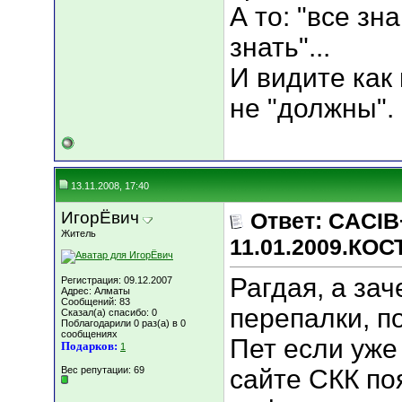
А то: "все зн
знать"...
И видите как 
не "должны".
13.11.2008, 17:40
ИгорЁвич
Ответ: CACIB
Житель
11.01.2009.КО
Рагдая, а за
Регистрация: 09.12.2007
Адрес: Алматы
Сообщений: 83
перепалки, п
Сказал(а) спасибо: 0
Поблагодарили 0 раз(а) в 0
сообщениях
Пет если уже
Подарков:
1
Вес репутации:
69
сайте СКК по