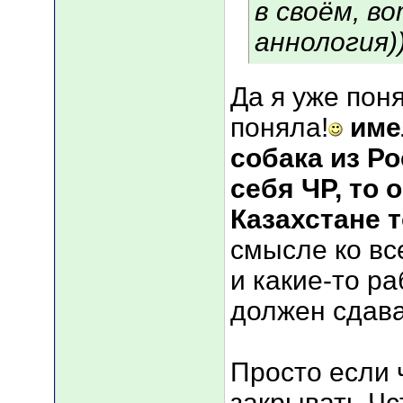
в своём, в
аннология))
Да я уже поня
поняла!
име
собака из Ро
себя ЧР, то 
Казахстане т
смысле ко вс
и какие-то р
должен сдав
Просто если 
закрывать Чс