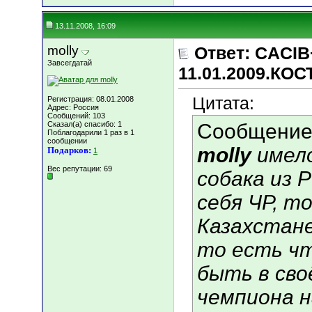
13.11.2008, 16:09
molly
Ответ: CACIB
Завсегдатай
11.01.2009.КО
Цитата:
Регистрация: 08.01.2008
Адрес: Россия
Сообщений: 103
Сказал(а) спасибо: 1
Сообщение
Поблагодарили 1 раз в 1
сообщении
molly
имело
Подарков:
1
Вес репутации:
69
собака из 
себя ЧР, т
Казахстане
то есть чт
быть в сво
чемпиона н