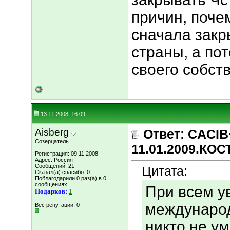
причин, поче
сначала закр
страны, а по
своего собстве
13.11.2008, 16:09
Aisberg
Ответ: CACIB
Созерцатель
11.01.2009.КО
Регистрация: 09.11.2008
Адрес: Россия
Сообщений: 21
Цитата:
Сказал(а) спасибо: 0
Поблагодарили 0 раз(а) в 0
сообщениях
При всем у
Подарков:
1
междунаро
Вес репутации:
0
никто не ум