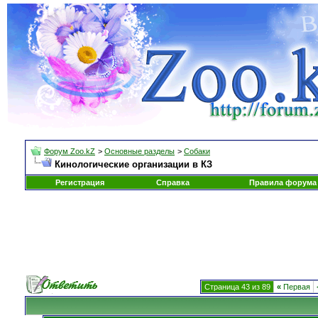
Форум Zoo.kZ
>
Основные разделы
>
Собаки
Кинологические организации в КЗ
Регистрация
Справка
Правила форума
Страница 43 из 89
«
Первая