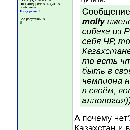
Сказал(а) спасибо: 0
Поблагодарили 0 раз(а) в 0
сообщениях
Сообщение
Подарков:
1
molly
имело
Вес репутации:
0
собака из 
себя ЧР, т
Казахстане
то есть чт
быть в сво
чемпиона н
в своём, в
аннология))
А почему нет
Казахстан и 