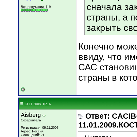
сначала за
Вес репутации:
119
страны, а п
закрыть сво
Конечно може
ввиду, что им
САС становиш
страны в кот
13.11.2008, 16:16
Aisberg
Ответ: CACIB
Созерцатель
11.01.2009.КО
Регистрация: 09.11.2008
Адрес: Россия
Сообщений: 21