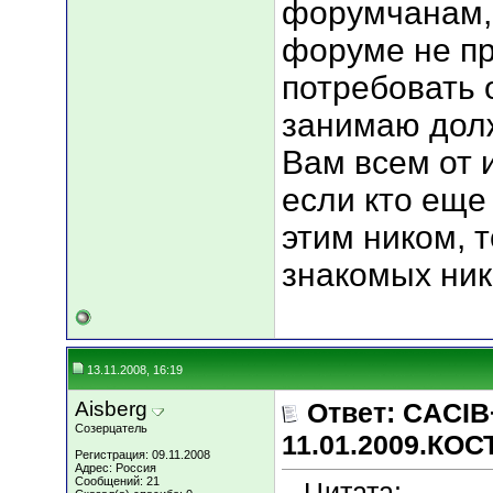
форумчанам, 
форуме не пр
потребовать о
занимаю долж
Вам всем от 
если кто еще 
этим ником, 
знакомых нико
13.11.2008, 16:19
Aisberg
Ответ: CACIB
Созерцатель
11.01.2009.КО
Регистрация: 09.11.2008
Адрес: Россия
Сообщений: 21
Цитата: