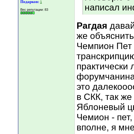
Подарков:
1
написал ин
Вес репутации:
83
Рагдая
давай
же объяснить)
Чемпион Пет
транскрипцию
практически 
форумчанина 
это далекооо
в СКК, так же
Яблоневый цв
Чемион - пет,
вполне, я мн