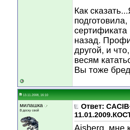
Как сказать..
подготовила,
сертификата 
назад. Профи
другой, и что
весям катать
Вы тоже бре
13.11.2008, 16:10
милашка
Ответ: CACIB
В доску свой
11.01.2009.КО
Aisberg, мне 