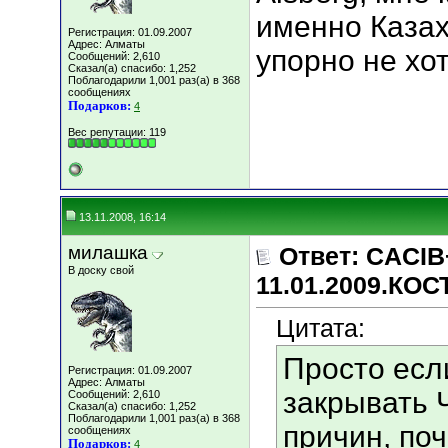
именно Казах
Регистрация: 01.09.2007
Адрес: Алматы
упорно не хот
Сообщений: 2,610
Сказал(а) спасибо: 1,252
Поблагодарили 1,001 раз(а) в 368
сообщениях
Подарков:
4
Вес репутации:
119
13.11.2008, 16:14
милашка
Ответ: CACIB
В доску свой
11.01.2009.КО
Цитата:
Просто есл
Регистрация: 01.09.2007
Адрес: Алматы
закрывать 
Сообщений: 2,610
Сказал(а) спасибо: 1,252
Поблагодарили 1,001 раз(а) в 368
причин, по
сообщениях
Подарков:
4