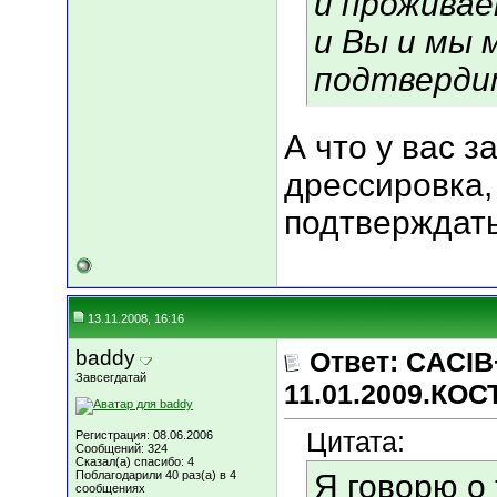
и проживае
и Вы и мы 
подтвердит
А что у вас з
дрессировка,
подтверждат
13.11.2008, 16:16
baddy
Ответ: CACIB
Завсегдатай
11.01.2009.КО
Цитата:
Регистрация: 08.06.2006
Сообщений: 324
Сказал(а) спасибо: 4
Поблагодарили 40 раз(а) в 4
Я говорю о 
сообщениях