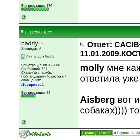
Вес репутации:
170
13.11.2008, 16:22
baddy
Ответ: CACIB
Завсегдатай
11.01.2009.КО
molly
мне каж
Регистрация: 08.06.2006
Сообщений: 324
Сказал(а) спасибо: 4
ответила уже
Поблагодарили 40 раз(а) в 4
сообщениях
Подарков:
1
Вес репутации:
83
Aisberg
вот и
собаках)))) т
Страница 43 из 89
«
Первая
<
33