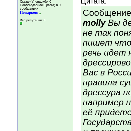
Цитата:
Сказал(а) спасибо: 0
Поблагодарили 0 раз(а) в 0
сообщениях
Сообщение
Подарков:
1
molly
Вы д
Вес репутации:
0
не так пон
пишет что
речь идет 
дрессирово
Вас в Росс
правила с
дрессура н
например н
её придет
Государств