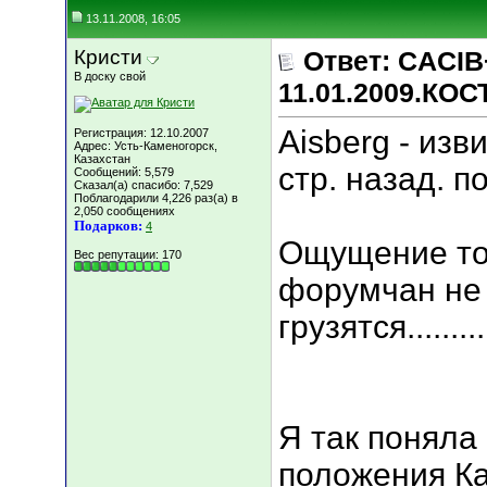
13.11.2008, 16:05
Кристи
Ответ: CACIB
В доску свой
11.01.2009.КО
Aisberg - изв
Регистрация: 12.10.2007
Адрес: Усть-Каменогорск,
Казахстан
стр. назад. п
Сообщений: 5,579
Сказал(а) спасибо: 7,529
Поблагодарили 4,226 раз(а) в
2,050 сообщениях
Подарков:
4
Ощущение тог
Вес репутации:
170
форумчан не
грузятся..........
Я так поняла 
положения Ка