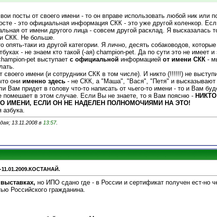
вои посты от своего имени - то он вправе использовать любой ник или п
осте - это официальная информация СКК - это уже другой коленкор. Есл
льная от имени другого лица - совсем другой расклад. Я высказалась т
ни СКК. Не больше.
то опять-таки из другой категории. Я лично, десять собаководов, которы
уках - не знаем кто такой (-ая) champion-pet. Да по сути это не имеет и
champion-pet выступает
с официальной
информацией
от имени СКК
- м
лать.
своего имени (и сотрудники СКК в том числе). И никто (!!!!!!) не высту
 что они
именно здесь
- не СКК, а "Маша", "Вася", "Петя" и высказывают
ли Вам придет в голову что-то написать от чьего-то имени - то и Вам бу
е помешает в этом случае. Если Вы не знаете, то я Вам поясню -
НИКТО
О ИМЕНИ, ЕСЛИ ОН НЕ НАДЕЛЕН ПОЛНОМОЧИЯМИ НА ЭТО!
 азбука.
ая; 13.11.2008 в
13:57
.
-11.01.2009.КОСТАНАЙ.
 выставках,
но ИПО сдано где - в России и сертификат получен ест-но ч
ью Российского гражданина.