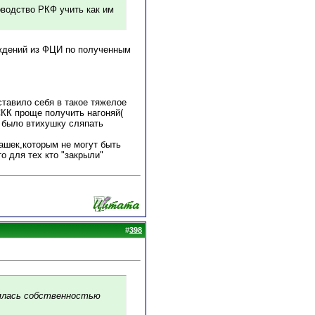
оводство РКФ учить как им
рждений из ФЦИ по полученным
ставило себя в такое тяжелое
СКК проще получить нагоняй(
м было втихушку сляпать
ашек,которым не могут быть
о для тех кто "закрыли"
#
398
лялась собственностью