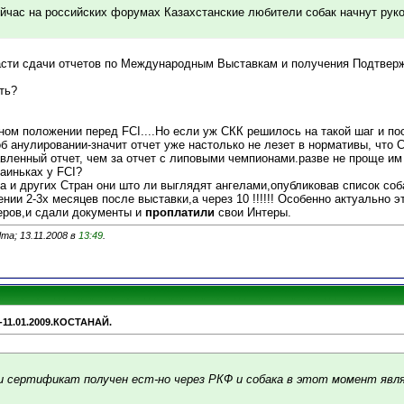
ейчас на российских форумах Казахстанские любители собак начнут рук
части сдачи отчетов по Международным Выставкам и получения Подтве
ть?
ом положении перед FCI....Но если уж СКК решилось на такой шаг и по
б анулировании-значит отчет уже настолько не лезет в нормативы, что 
авленный отчет, чем за отчет с липовыми чемпионами.разве не проще и
аиньках у FCI?
а и других Стран они што ли выглядят ангелами,опубликовав список соб
ии 2-3х месяцев после выставки,а через 10 !!!!!! Особенно актуально эт
ров,и сдали документы и
проплатили
свои Интеры.
ma; 13.11.2008 в
13:49
.
-11.01.2009.КОСТАНАЙ.
и и сертификат получен ест-но через РКФ и собака в этот момент яв