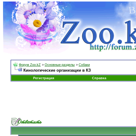
Форум Zoo.kZ
>
Основные разделы
>
Собаки
Кинологические организации в КЗ
Регистрация
Справка