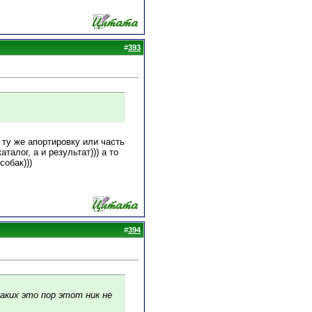
#
393
 ту же апортировку или часть
талог, а и результат))) а то
собак)))
#
394
каких это пор этот ник не