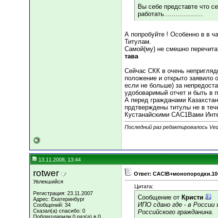
Вы себе представте что с
работать....................
А попробуйте ! Особенно в в 
Титулам.
Самой(му) не смешно перечита
тава
Сейчас СКК в очень неприглядн
положение и открыто заявило о
если не больше) за непредост
удобоваримый отчет и быть в п
А перед гражданами Казахстан
прдтверждены титулы не в течен
Кустанайскими САС1Вами Инте
Последний раз редактировалось Ved
13.11.2008, 13:44
rotwer
Ответ: CACIB+монопородки.10
Увлекшийся
Цитата:
Регистрация: 23.11.2007
Сообщение от
Кристи
Адрес: Екатеринбург
ИПО сдано где - в Росси
Сообщений: 34
Сказал(а) спасибо: 0
Российского гражданина.
Поблагодарили 0 раз(а) в 0