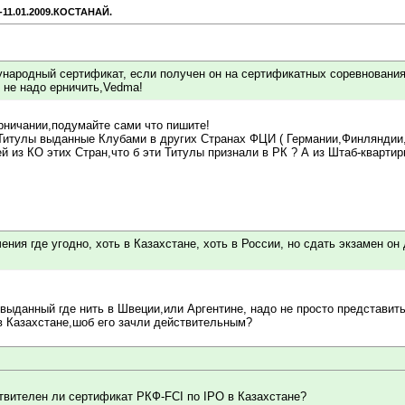
-11.01.2009.КОСТАНАЙ.
народный сертификат, если получен он на сертификатных соревновани
 не надо ерничить,Vedma!
рничании,подумайте сами что пишите!
Титулы выданные Клубами в других Странах ФЦИ ( Германии,Финляндии
й из КО этих Стран,что б эти Титулы признали в РК ? А из Штаб-кварт
ения где угодно, хоть в Казахстане, хоть в России, но сдать экзамен о
данный где нить в Швеции,или Аргентине, надо не просто представить
 в Казахстане,шоб его зачли действительным?
ствителен ли сертификат РКФ-FCI по IPO в Казахстане?