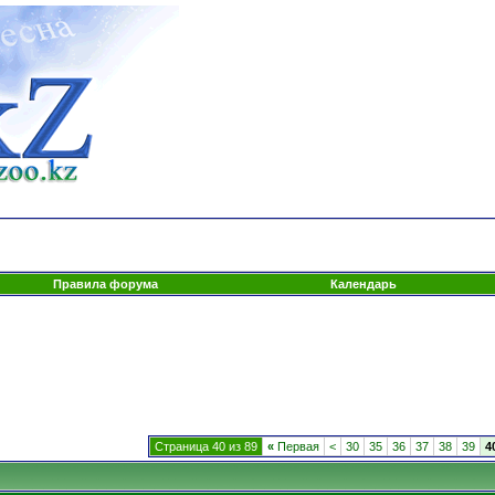
Правила форума
Календарь
Страница 40 из 89
«
Первая
<
30
35
36
37
38
39
4