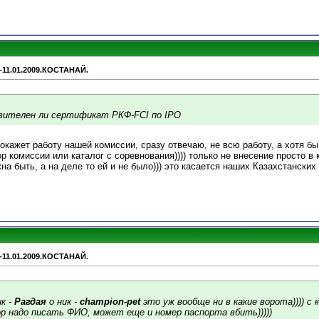
-11.01.2009.КОСТАНАЙ.
вителен ли сертификат РКФ-FCI по IPO
окажет работу нашей комиссии, сразу отвечаю, не всю работу, а хотя бы
р комиссии или каталог с соревнования)))) только не внесение просто в ка
а быть, а на деле то ей и не было))) это касается наших Казахстанских 
-11.01.2009.КОСТАНАЙ.
к -
Рагдая
о ник -
champion-pet
это уж вообще ни в какие ворота)))) с 
пор надо писать ФИО, может еще и номер паспорта вбить)))))