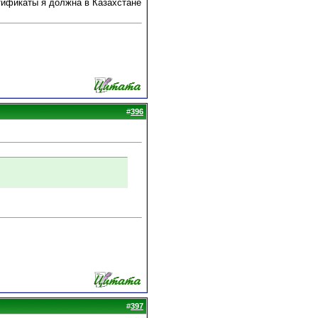
ртификаты я должна в Казахстане
#
396
#
397