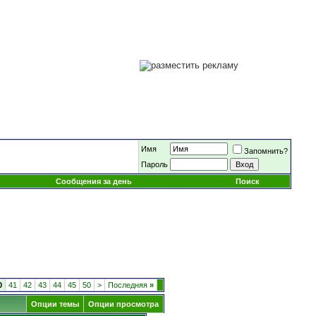
Имя
Запомнить?
Пароль
Сообщения за день
Поиск
0
41
42
43
44
45
50
>
Последняя
»
Опции темы
Опции просмотра