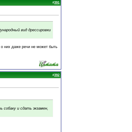
#
391
дународный вид дрессировки
 о них даже речи не может быть
#
392
ь собаку и сдать экзамен,