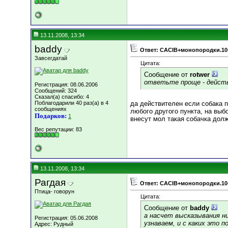
13.11.2008, 13:34
baddy
Ответ: CACIB+монопородки.10
Завсегдатай
Цитата:
Сообщение от
rotwer
ответьте проще - дейст
Регистрация: 08.06.2006
Сообщений: 324
Сказал(а) спасибо: 4
Поблагодарили 40 раз(а) в 4
да действителен если собака п
сообщениях
любого другого пункта, на выбо
Подарков:
1
внесут мол такая собачка должн
Вес репутации:
83
13.11.2008, 13:34
Рагдая
Ответ: CACIB+монопородки.10
Птица- говорун
Цитата:
Сообщение от
baddy
а насчет высказывания ни
Регистрация: 05.06.2008
узнаваем, и с каких это 
Адрес: Рудный