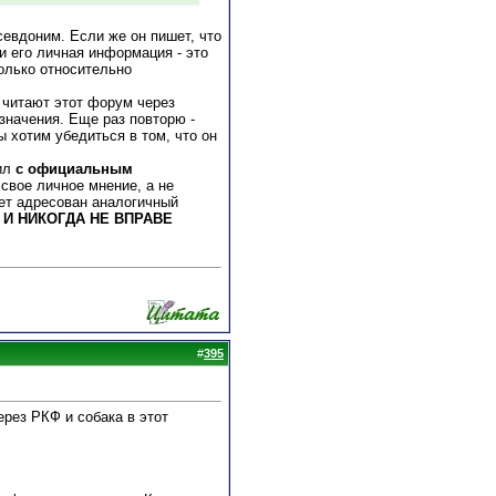
севдоним. Если же он пишет, что
и его личная информация - это
олько относительно
е читают этот форум через
 значения. Еще раз повторю -
ы хотим убедиться в том, что он
пил
с официальным
 свое личное мнение, а не
дет адресован аналогичный
 И НИКОГДА НЕ ВПРАВЕ
#
395
ерез РКФ и собака в этот