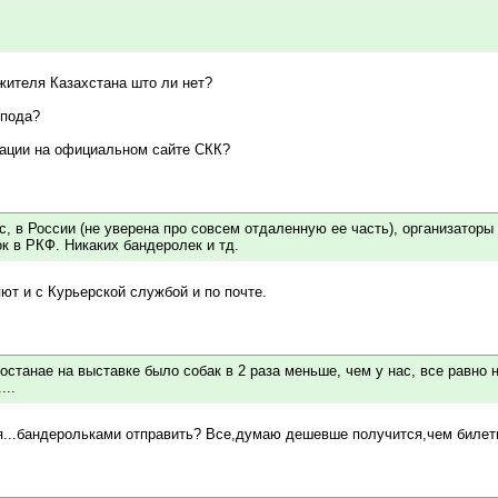
жителя Казахстана што ли нет?
спода?
мации на официальном сайте СКК?
нас, в России (не уверена про совсем отдаленную ее часть), организато
к в РКФ. Никаких бандеролек и тд.
ют и с Курьерской службой и по почте.
Костанае на выставке было собак в 2 раза меньше, чем у нас, все равно
...
мя...бандерольками отправить? Все,думаю дешевше получится,чем билети