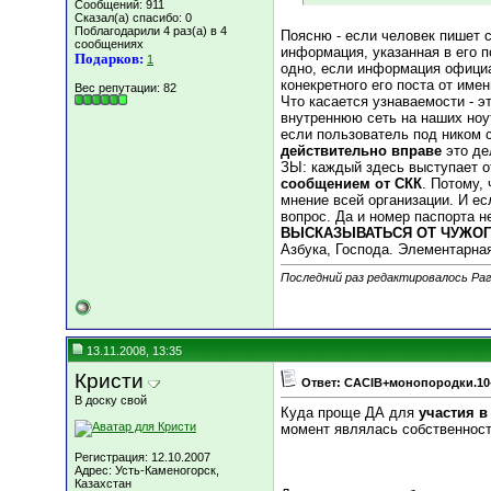
Сообщений: 911
Сказал(а) спасибо: 0
Поблагодарили 4 раз(а) в 4
Поясню - если человек пишет с
сообщениях
информация, указанная в его п
Подарков:
1
одно, если информация официа
конекретного его поста от име
Вес репутации:
82
Что касается узнаваемости - э
внутреннюю сеть на наших ноутб
если пользователь под ником 
действительно вправе
это де
ЗЫ: каждый здесь выступает от 
сообщением от СКК
. Потому,
мнение всей организации. И ес
вопрос. Да и номер паспорта н
ВЫСКАЗЫВАТЬСЯ ОТ ЧУЖОГ
Азбука, Господа. Элементарная
Последний раз редактировалось Рагд
13.11.2008, 13:35
Кристи
Ответ: CACIB+монопородки.10
В доску свой
Куда проще ДА для
участия в
момент являлась собственност
Регистрация: 12.10.2007
Адрес: Усть-Каменогорск,
Казахстан