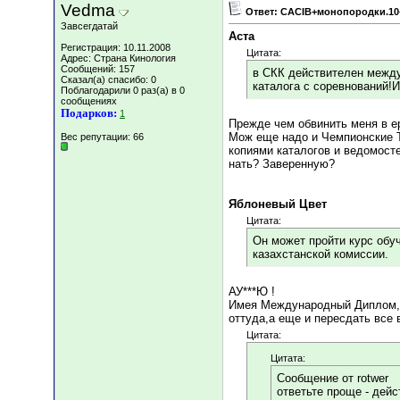
Vedma
Ответ: CACIB+монопородки.10
Завсегдатай
Аста
Регистрация: 10.11.2008
Цитата:
Адрес: Страна Кинология
Сообщений: 157
в СКК действителен между
Сказал(а) спасибо: 0
каталога с соревнований!И
Поблагодарили 0 раз(а) в 0
сообщениях
Подарков:
1
Прежде чем обвинить меня в е
Мож еще надо и Чемпионские 
Вес репутации:
66
копиями каталогов и ведомосте
нать? Заверенную?
Яблоневый Цвет
Цитата:
Он может пройти курс обуч
казахстанской комиссии.
АУ***Ю !
Имея Международный Диплом,вы
оттуда,а еще и пересдать все
Цитата:
Цитата:
Сообщение от rotwer
ответьте проще - дей