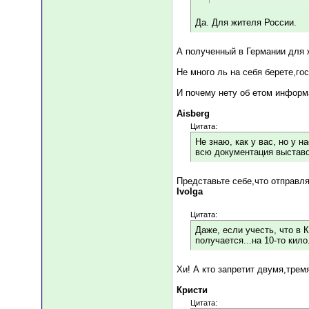
Да. Для жителя России.
А полученный в Германии для 
Не много ль на себя берете,го
И почему нету об етом инфор
Aisberg
Цитата:
Не знаю, как у вас, но у 
всю документация выставо
Представьте себе,что отправля
Ivolga
Цитата:
Даже, если учесть, что в 
получается...на 10-то кило.
Хи! А кто запретит двумя,тре
Кристи
Цитата: