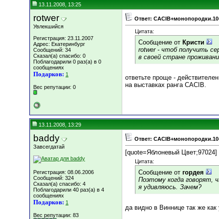
13.11.2008, 13:25
rotwer
Ответ: CACIB+монопородки.10
Увлекшийся
Цитата:
Регистрация: 23.11.2007
Сообщение от
Кристи
Адрес: Екатеринбург
rotwer - чтоб получить с
Сообщений: 34
Сказал(а) спасибо: 0
в своей стране проживан
Поблагодарили 0 раз(а) в 0
сообщениях
Подарков:
1
ответьте проще - действителе
на выставках ранга CACIB.
Вес репутации:
0
13.11.2008, 13:29
baddy
Ответ: CACIB+монопородки.10
Завсегдатай
[quote=Яблоневый Цвет;97024]
Цитата:
Сообщение от
гордея
Регистрация: 08.06.2006
Сообщений: 324
Поэтому когда говорят, ч
Сказал(а) спасибо: 4
я удивляюсь. Зачем?
Поблагодарили 40 раз(а) в 4
сообщениях
Подарков:
1
да видно в Виннице так же как
Вес репутации:
83