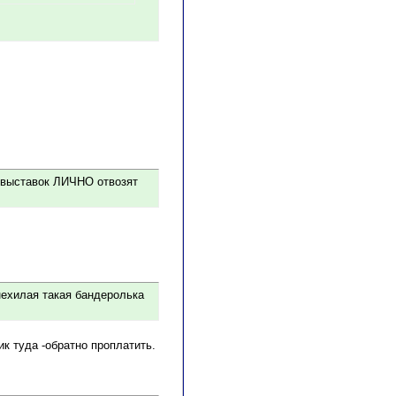
ры выставок ЛИЧНО отвозят
 нехилая такая бандеролька
к туда -обратно проплатить.