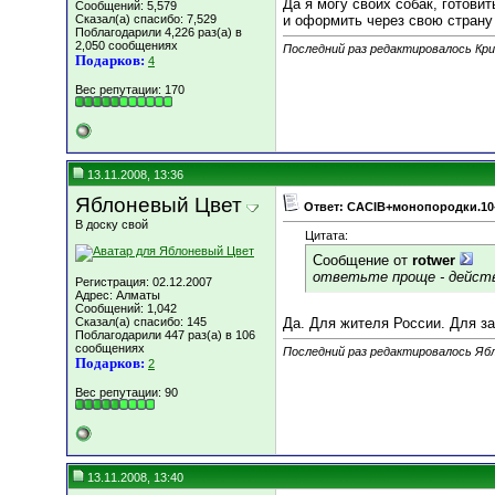
Да я могу своих собак, готови
Сообщений: 5,579
Сказал(а) спасибо: 7,529
и оформить через свою страну
Поблагодарили 4,226 раз(а) в
2,050 сообщениях
Последний раз редактировалось Кри
Подарков:
4
Вес репутации:
170
13.11.2008, 13:36
Яблоневый Цвет
Ответ: CACIB+монопородки.10
В доску свой
Цитата:
Сообщение от
rotwer
ответьте проще - действ
Регистрация: 02.12.2007
Адрес: Алматы
Сообщений: 1,042
Сказал(а) спасибо: 145
Да. Для жителя России. Для з
Поблагодарили 447 раз(а) в 106
сообщениях
Последний раз редактировалось Ябл
Подарков:
2
Вес репутации:
90
13.11.2008, 13:40