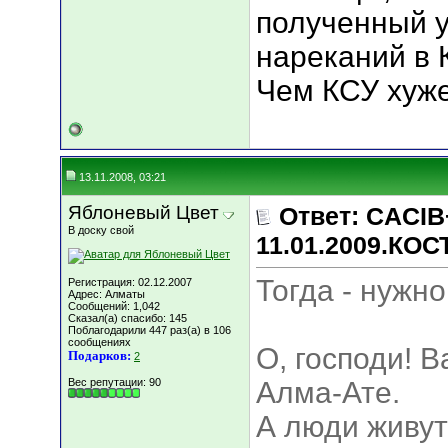
полученный у
нареканий в К
Чем КСУ хуж
13.11.2008, 03:21
Яблоневый Цвет
Ответ: CACIB
В доску свой
11.01.2009.КО
Тогда - нужн
Регистрация: 02.12.2007
Адрес: Алматы
Сообщений: 1,042
Сказал(а) спасибо: 145
Поблагодарили 447 раз(а) в 106
сообщениях
О, господи! 
Подарков:
2
Вес репутации:
90
Алма-Ате.
А люди живут 