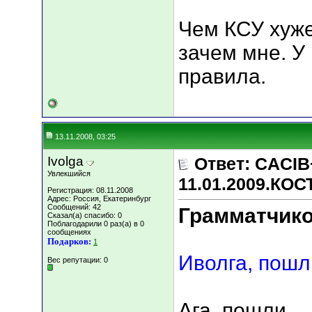
Чем КСУ хуже
зачем мне. У 
правила.
13.11.2008, 03:25
Ivolga
Ответ: CACIB
Увлекшийся
11.01.2009.КО
Регистрация: 08.11.2008
Адрес: Россия, Екатеринбург
Сообщений: 42
Грамматчик
Сказал(а) спасибо: 0
Поблагодарили 0 раз(а) в 0
сообщениях
Подарков:
1
Иволга, пошли
Вес репутации:
0
Ага, пошли...