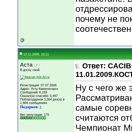
отдрессирова
почему не по
соотечестве
13.11.2008, 10:11
Аста
Ответ: CACIB
В доску свой
11.01.2009.КО
Ну с чего же 
Регистрация: 07.07.2006
Адрес: Усть-Каменогорск
Сообщений: 6,159
Рассматриваю
Сказал(а) спасибо: 5,497
Поблагодарили 3,364 раз(а) в
1,984 сообщениях
самые соревн
Подарков:
3
Вес репутации:
175
считаются о
Чемпионат Ми