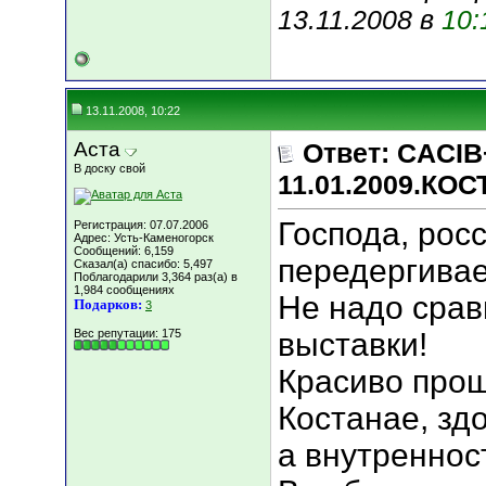
13.11.2008 в
10:
13.11.2008, 10:22
Аста
Ответ: CACIB
В доску свой
11.01.2009.КО
Господа, росс
Регистрация: 07.07.2006
Адрес: Усть-Каменогорск
Сообщений: 6,159
передергива
Сказал(а) спасибо: 5,497
Поблагодарили 3,364 раз(а) в
1,984 сообщениях
Не надо срав
Подарков:
3
Вес репутации:
175
выставки!
Красиво прош
Костанае, здо
а внутреннос