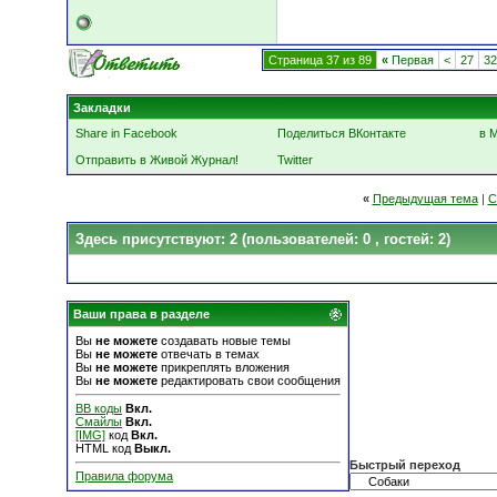
Страница 37 из 89
«
Первая
<
27
32
Закладки
Share in Facebook
Поделиться ВКонтакте
в 
Отправить в Живой Журнал!
Twitter
«
Предыдущая тема
|
С
Здесь присутствуют: 2
(пользователей: 0 , гостей: 2)
Ваши права в разделе
Вы
не можете
создавать новые темы
Вы
не можете
отвечать в темах
Вы
не можете
прикреплять вложения
Вы
не можете
редактировать свои сообщения
BB коды
Вкл.
Смайлы
Вкл.
[IMG]
код
Вкл.
HTML код
Выкл.
Быстрый переход
Правила форума