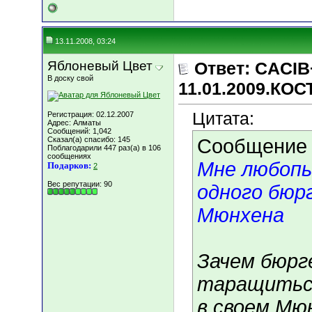
13.11.2008, 03:24
Яблоневый Цвет
Ответ: CACIB
В доску свой
11.01.2009.КО
Цитата:
Регистрация: 02.12.2007
Адрес: Алматы
Сообщений: 1,042
Сказал(а) спасибо: 145
Сообщение
Поблагодарили 447 раз(а) в 106
сообщениях
Мне любопы
Подарков:
2
Вес репутации:
90
одного бюр
Мюнхена
Зачем бюрг
таращиться
в своем Мю