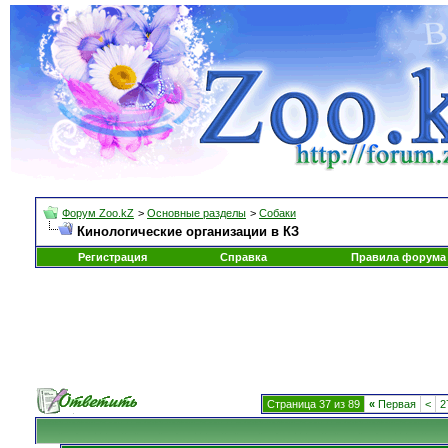
Форум Zoo.kZ
>
Основные разделы
>
Собаки
Кинологические организации в КЗ
Регистрация
Справка
Правила форума
Страница 37 из 89
«
Первая
<
2