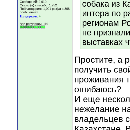
собака из К
Сообщений: 2,610
Сказал(а) спасибо: 1,252
Поблагодарили 1,001 раз(а) в 368
интера по р
сообщениях
Подарков:
4
регионам Ро
Вес репутации:
119
не признали
выставках ч
Простите, а 
получить сво
проживания т
ошибаюсь?
И еще нескол
нежелание н
владельцев с
Казахстане. 