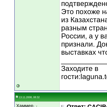
подтвержден
Это похоже н
из Казахстан
разным стран
России, а у в
признали. До
выставках чт
___________
Заходите в
гости:laguna.
13.11.2008, 08:32
Хаммер
Ответ: CACIB