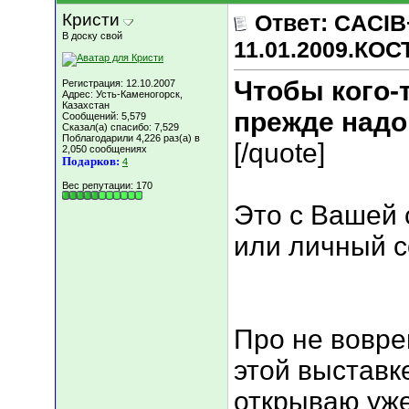
Кристи
Ответ: CACIB
В доску свой
11.01.2009.КО
Чтобы кого-т
Регистрация: 12.10.2007
Адрес: Усть-Каменогорск,
Казахстан
прежде надо 
Сообщений: 5,579
Сказал(а) спасибо: 7,529
Поблагодарили 4,226 раз(а) в
[/quote]
2,050 сообщениях
Подарков:
4
Вес репутации:
170
Это с Вашей 
или личный сов
Про не вовре
этой выставк
открываю уже "