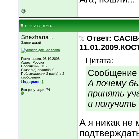
13.11.2008, 07:14
Snezhana
Ответ: CACIB
Завсегдатай
11.01.2009.КО
Цитата:
Регистрация: 06.10.2006
Адрес: Россия
Сообщений: 115
Сказал(а) спасибо: 0
Сообщение
Поблагодарили 2 раз(а) в 2
сообщениях
А почему бы
Подарков:
1
Вес репутации:
74
принять уч
и получить 
А я никак не 
подтверждать