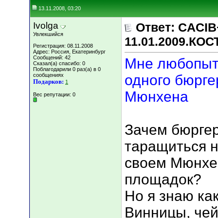
13.11.2008, 03:20
Ivolga
Ответ: CACIB
Увлекшийся
11.01.2009.КО
Регистрация: 08.11.2008
Адрес: Россия, Екатеринбург
Сообщений: 42
Мне любопытн
Сказал(а) спасибо: 0
Поблагодарили 0 раз(а) в 0
сообщениях
одного бюрге
Подарков:
1
Мюнхена
Вес репутации:
0
Зачем бюрге
таращиться на
своем Мюнхе
площадок?
Но я знаю ка
Винницы, че