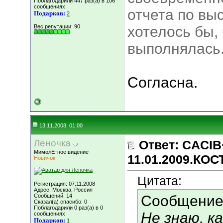
Поблагодарили 447 раз(а) в 106
сообщениях
отчета по выс
Подарков:
2
Вес репутации:
90
хотелось бы,
выполнялась
Согласна.
13.11.2008, 01:00
Леночкa
Ответ: CACIB
МимолЕтное видение
11.01.2009.КО
Новичок
Цитата:
Регистрация: 07.11.2008
Адрес: Москва, Россия
Сообщений: 14
Сообщение
Сказал(а) спасибо: 0
Поблагодарили 0 раз(а) в 0
Не знаю, как
сообщениях
Подарков:
1