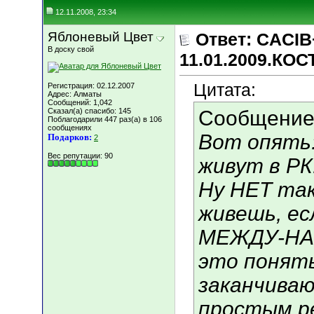
12.11.2008, 23:34
Яблоневый Цвет
Ответ: CACIB
В доску свой
11.01.2009.КО
Цитата:
Регистрация: 02.12.2007
Адрес: Алматы
Сообщений: 1,042
Сказал(а) спасибо: 145
Сообщение
Поблагодарили 447 раз(а) в 106
сообщениях
Вот опять:
Подарков:
2
Вес репутации:
90
живут в РК.
Ну НЕТ так
живешь, е
МЕЖДУ-НАР
это понять
заканчиваю
простым р