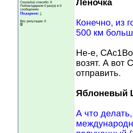
Леночка
Сказал(а) спасибо: 0
Поблагодарили 0 раз(а) в 0
сообщениях
Подарков:
1
Конечно, из г
Вес репутации:
0
500 км больш
Не-е, САс1Во
возят. А вот 
отправить.
Яблоневый Ц
А что делать
международн