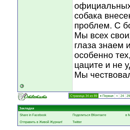
официальных
собака внесен
проблем. С б
Мы всех свои
глаза знаем 
особенно тех
цаците и не 
Мы чествовали
Страница 34 из 89
«
Первая
<
24
29
Закладки
Share in Facebook
Поделиться ВКонтакте
в 
Отправить в Живой Журнал!
Twitter