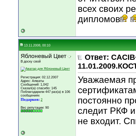
всех своих ре
дипломов
13.11.2008, 00:10
Яблоневый Цвет
Ответ: CACIB
В доску свой
11.01.2009.КО
Уважаемая п
Регистрация: 02.12.2007
Адрес: Алматы
Сообщений: 1,042
сертификатам
Сказал(а) спасибо: 145
Поблагодарили 447 раз(а) в 106
сообщениях
постоянно пр
Подарков:
2
Вес репутации:
90
следит РКФ и
не входит. Сп