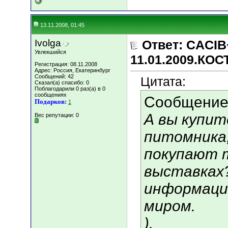
13.11.2008, 01:45
Ivolga
Ответ: CACIB
Увлекшийся
11.01.2009.КО
Регистрация: 08.11.2008
Адрес: Россия, Екатеринбург
Сообщений: 42
Цитата:
Сказал(а) спасибо: 0
Поблагодарили 0 раз(а) в 0
сообщениях
Сообщение
Подарков:
1
А вы купит
Вес репутации:
0
питомника,
покупают 
выставках
информаци
миром.
).