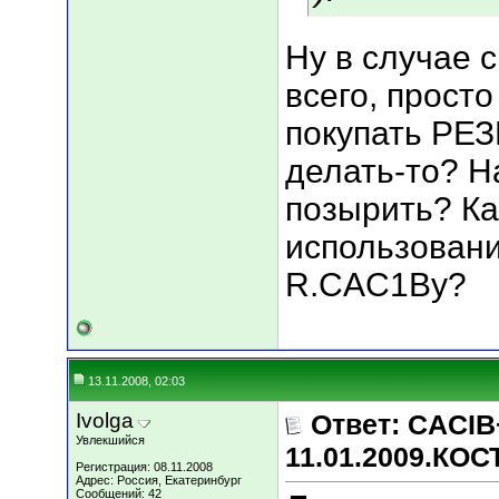
Ну в случае 
всего, прост
покупать РЕ
делать-то? Н
позырить? Ка
использовани
R.CAC1Ву?
13.11.2008, 02:03
Ivolga
Ответ: CACIB
Увлекшийся
11.01.2009.КО
Регистрация: 08.11.2008
Адрес: Россия, Екатеринбург
Сообщений: 42