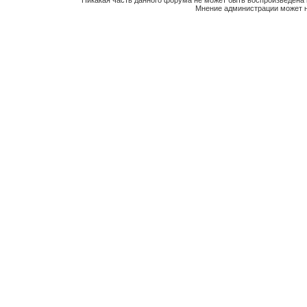
Никакая часть данного форума не может быть воспроизведена 
Мнение администрации может н