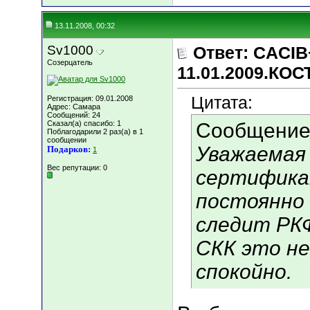
13.11.2008, 00:32
Sv1000
Ответ: CACIB
Созерцатель
11.01.2009.КО
Цитата:
Регистрация: 09.01.2008
Адрес: Самара
Сообщений: 24
Сказал(а) спасибо: 1
Сообщение
Поблагодарили 2 раз(а) в 1
сообщении
Уважаемая 
Подарков:
1
Вес репутации:
0
сертифика
постоянно 
следит РКФ
СКК это не
спокойно.