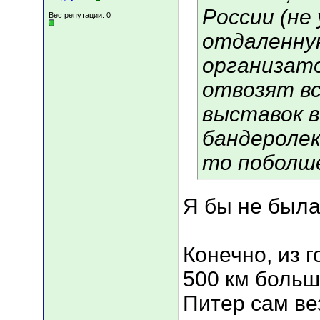
России (не
Вес репутации:
0
отдаленную
организат
отвозят в
выставок в
бандеролек
то поболше
Я бы не была
Конечно, из г
500 км больш
Питер сам вез