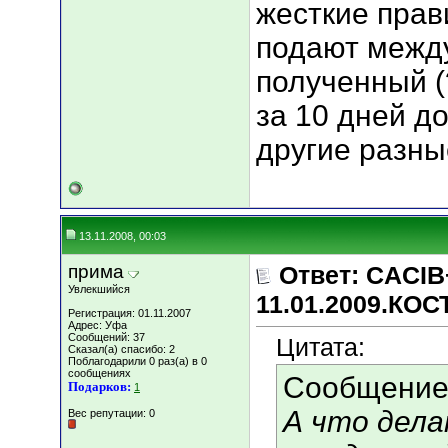
жесткие прав
подают межд
полученный (
за 10 дней д
другие разны
13.11.2008, 00:03
прима
Ответ: CACIB
Увлекшийся
11.01.2009.КО
Регистрация: 01.11.2007
Адрес: Уфа
Сообщений: 37
Цитата:
Сказал(а) спасибо: 2
Поблагодарили 0 раз(а) в 0
сообщениях
Сообщение
Подарков:
1
А что дела
Вес репутации:
0