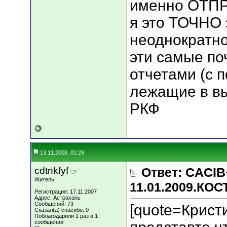
именно ОТП
я это ТОЧНО 
неоднократно
эти самые по
отчетами (с 
лежащие в в
РКФ
13.11.2008, 01:29
cdtnkfyf
Ответ: CACIB
Житель
11.01.2009.КО
Регистрация: 17.11.2007
Адрес: Астрахань
Сообщений: 73
[quote=Крист
Сказал(а) спасибо: 0
Поблагодарили 1 раз в 1
сообщении