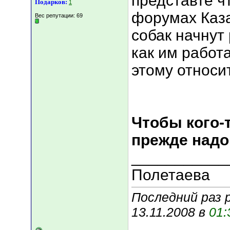
представте ч
Подарков:
1
форумах Каз
Вес репутации:
69
собак начнут
как им работать..
этому относитс
Чтобы кого-т
прежде надо 
___________
Полетаева
Последний раз р
13.11.2008 в
01: