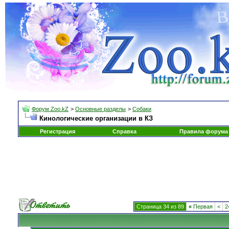
Форум Zoo.kZ
>
Основные разделы
>
Собаки
Кинологические организации в КЗ
Регистрация
Справка
Правила форума
Страница 34 из 89
«
Первая
<
2