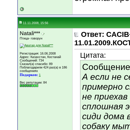
11.11.2008, 15:56
Natali***
Ответ: CACIB
Птица- говорун
11.01.2009.КО
Цитата:
Регистрация: 16.06.2008
Адрес: Казахстан, Костанай
Сообщений: 734
Сказал(а) спасибо: 89
Сообщение
Поблагодарили 424 раз(а) в 186
сообщениях
А если не с
Подарков:
1
Вес репутации:
84
примерно 
не приехав
сплошная э
сиди дома 
собаку мыт