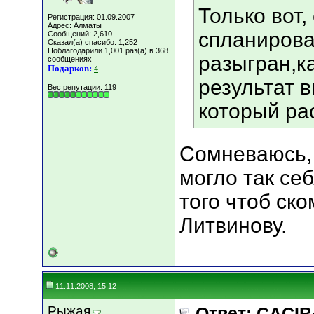
Только вот,
Регистрация: 01.09.2007
Адрес: Алматы
спланирова
Сообщений: 2,610
Сказал(а) спасибо: 1,252
Поблагодарили 1,001 раз(а) в 368
разыгран,ка
сообщениях
Подарков:
4
результат в
Вес репутации:
119
который ра
Сомневаюсь, 
могло так се
того чтоб ск
Литвинову.
11.11.2008, 15:12
Рыжая
Ответ: CACIB