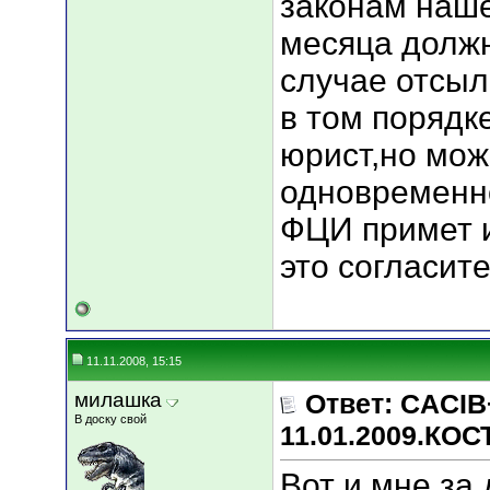
законам наше
месяца должн
случае отсыл
в том порядке
юрист,но мож
одновременно
ФЦИ примет и
это согласит
11.11.2008, 15:15
милашка
Ответ: CACIB
В доску свой
11.01.2009.КО
Вот и мне за