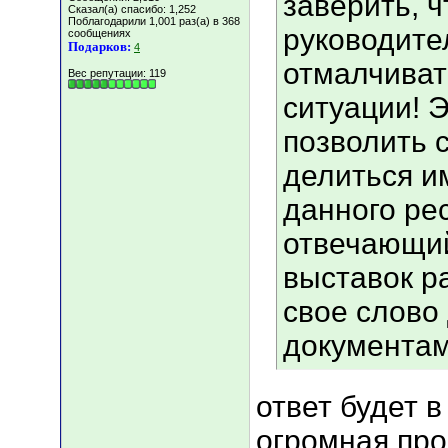
заверить, ч
Сказал(а) спасибо: 1,252
Поблагодарили 1,001 раз(а) в 368
руководите
сообщениях
Подарков:
4
отмалчиват
Вес репутации:
119
ситуации! 
позволить с
делиться и
данного рес
отвечающий
выставок р
свое слово
документам
ответ будет в
огромная про