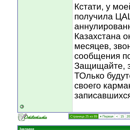
Кстати, у мо
получила ЦАЦ
аннулированн
Казахстана о
месяцев, зво
сообщения п
Защищайте, 
ТОлько будут
своего карма
записавшихся
Страница 25 из 89
«
Первая
<
15
20
Закладки