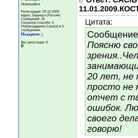
Увлекшийся
11.01.2009.КО
Регистрация: 09.10.2008
Адрес: Барнаул (Россия)
Сообщений: 39
Цитата:
Сказал(а) спасибо: 0
Поблагодарили 0 раз(а) в 0
сообщениях
Сообщение
Подарков:
1
Поясню св
Вес репутации:
0
зрения..Чел
занимающий
20 лет, не
просто не 
отчет с т
ошибок. Л
своего дел
говорю!