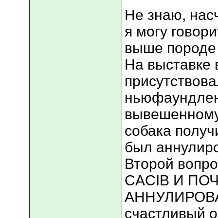
Не знаю, нас
я могу говор
выше пород
На выставке 
присутствов
ньюфаундленд
вывешенному
собака получ
был аннулиро
Второй вопр
CACIB И ПО
АННУЛИРОВАН
счастливый 