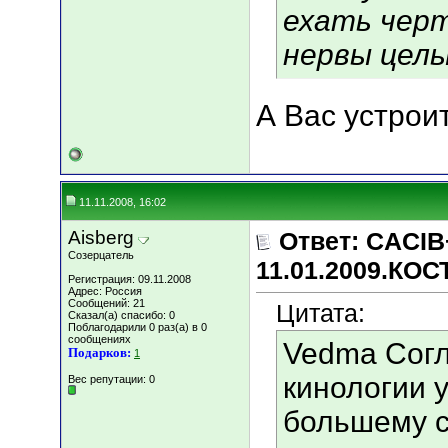
ехать черт
нервы целы
А Вас устрои
11.11.2008, 16:02
Aisberg
Ответ: CACIB
Созерцатель
11.01.2009.КО
Регистрация: 09.11.2008
Адрес: Россия
Сообщений: 21
Цитата:
Сказал(а) спасибо: 0
Поблагодарили 0 раз(а) в 0
сообщениях
Vedma Согл
Подарков:
1
кинологии у
Вес репутации:
0
большему с