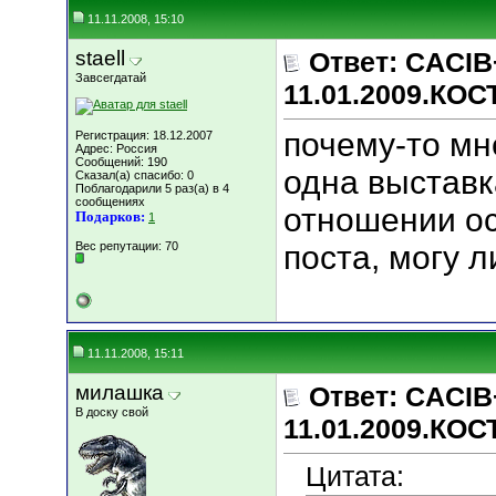
11.11.2008, 15:10
staell
Ответ: CACIB
Завсегдатай
11.01.2009.КО
почему-то мне
Регистрация: 18.12.2007
Адрес: Россия
Сообщений: 190
одна выставк
Сказал(а) спасибо: 0
Поблагодарили 5 раз(а) в 4
сообщениях
отношении ос
Подарков:
1
Вес репутации:
70
поста, могу л
11.11.2008, 15:11
милашка
Ответ: CACIB
В доску свой
11.01.2009.КО
Цитата: