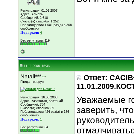
Регистрация: 01.09.2007
Адрес: Алматы
Сообщений: 2,610
Сказал(а) спасибо: 1,252
Поблагодарили 1,001 раз(а) в 368
сообщениях
Подарков:
4
Вес репутации:
119
11.11.2008, 15:33
Natali***
Ответ: CACIB
Птица- говорун
11.01.2009.КО
Уважаемые г
Регистрация: 16.06.2008
Адрес: Казахстан, Костанай
Сообщений: 734
заверить, что
Сказал(а) спасибо: 89
Поблагодарили 424 раз(а) в 186
сообщениях
руководител
Подарков:
1
Вес репутации:
84
отмалчиватьс