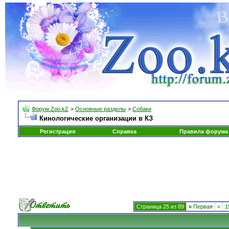
Форум Zoo.kZ
>
Основные разделы
>
Собаки
Кинологические организации в КЗ
Регистрация
Справка
Правила форума
Страница 25 из 89
«
Первая
<
1