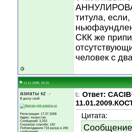
АННУЛИРОВА
титула, если,
ньюфаундлен
СКК же прип
отсутствующи
человек с дв
11.11.2008, 15:15
азиаты кz
Ответ: CACIB
В доску свой
11.01.2009.КО
Цитата:
Регистрация: 17.07.2008
Адрес: казахстан
Сообщений: 3,253
Сказал(а) спасибо: 192
Сообщение
Поблагодарили 716 раз(а) в 269
сообщениях