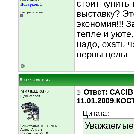
сообщениях
стоит купить 
Подарков:
1
выставку? Эт
Вес репутации:
0
экономия!!! 
тепле и уюте
надо, ехать ч
нервы целы.
11.11.2008, 15:45
милашка
Ответ: CACIB
В доску свой
11.01.2009.КО
Цитата:
Уважаемые 
Регистрация: 01.09.2007
Адрес: Алматы
Сообщений: 2,610