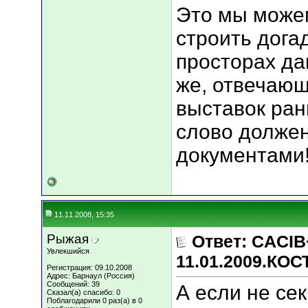
Это мы може
строить дога
просторах да
же, отвечающ
выставок ран
слово должен
документами
11.11.2008, 15:35
Рыжая
Ответ: CACIB
Увлекшийся
11.01.2009.КО
Регистрация: 09.10.2008
Адрес: Барнаул (Россия)
Сообщений: 39
А если не се
Сказал(а) спасибо: 0
Поблагодарили 0 раз(а) в 0