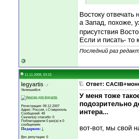
Востоку отвечать н
а Запад, похоже, у
присутствия Восто
Если и писать- то 
Последний раз редакт
11.11.2008, 03:15
legyartis
Ответ: CACIB+мон
Увлекшийся
У меня тоже такое
подозрительно д
Регистрация: 09.12.2007
Адрес: Россия, г.Ставрополь
интера...
Сообщений: 48
Сказал(а) спасибо: 0
Поблагодарили 0 раз(а) в 0
сообщениях
вот-вот, мы свой н
Подарков:
1
Вес репутации:
0