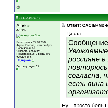
11.11.2008, 03:40
Alhe
Ответ: CACIB+мон
Житель
Цитата:
Сообщение
Регистрация: 27.10.2007
Адрес: Россия, Екатеринбург
Сообщений: 51
Уважаемые 
Сказал(а) спасибо: 0
Поблагодарили 0 раз(а) в 0
россияне в
сообщениях
Подарков:
1
повторюсь,
Вес репутации:
69
согласна, 
есть вина и
организато
Ну... просто боль