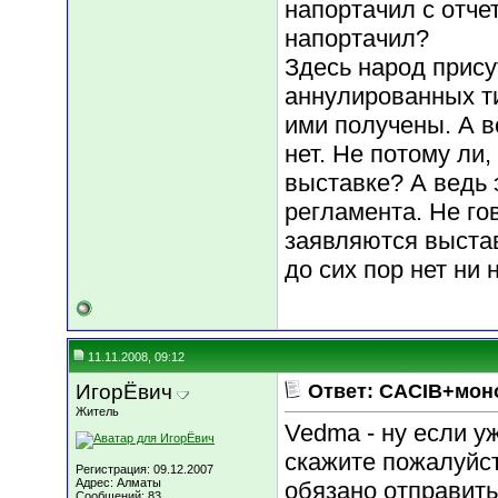
напортачил с отче
напортачил?
Здесь народ присут
аннулированных ти
ими получены. А в
нет. Не потому ли,
выставке? А ведь
регламента. Не гов
заявляются выстав
до сих пор нет ни 
11.11.2008, 09:12
ИгорЁвич
Ответ: CACIB+мон
Житель
Vedma - ну если у
скажите пожалуйст
Регистрация: 09.12.2007
Адрес: Алматы
обязано отправить
Сообщений: 83