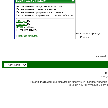
Ваши права в разделе
Вы
не можете
создавать новые темы
Вы
не можете
отвечать в темах
Вы
не можете
прикреплять вложения
Вы
не можете
редактировать свои сообщения
BB коды
Вкл.
Смайлы
Вкл.
[IMG]
код
Вкл.
HTML код
Выкл.
Быстрый переход
Правила форума
Часовой 
Po
Copyr
Никакая часть данного форума не может быть воспроизведена 
Мнение администрации может н