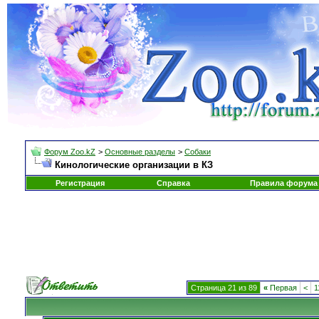
Форум Zoo.kZ
>
Основные разделы
>
Собаки
Кинологические организации в КЗ
Регистрация
Справка
Правила форума
Страница 21 из 89
«
Первая
<
1