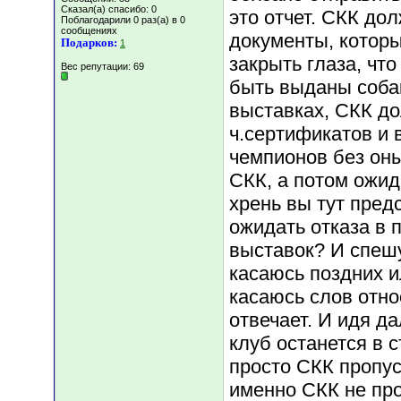
Сказал(а) спасибо: 0
это отчет. СКК дол
Поблагодарили 0 раз(а) в 0
сообщениях
документы, котор
Подарков:
1
закрыть глаза, чт
Вес репутации:
69
быть выданы соба
выставках, СКК до
ч.сертификатов и 
чемпионов без оны
СКК, а потом ожида
хрень вы тут пред
ожидать отказа в
выставок? И спешу
касаюсь поздних и
касаюсь слов отно
отвечает. И идя да
клуб останется в с
просто СКК пропус
именно СКК не про