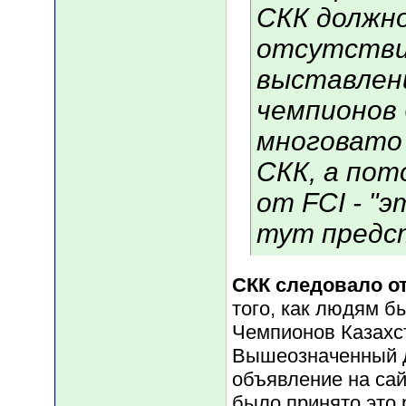
СКК должно
отсутстви
выставлени
чемпионов 
многовато
СКК, а по
от FCI - "э
тут предс
СКК следовало от
того, как людям 
Чемпионов Казахс
Вышеозначенный д
объявление на сай
было принято это 