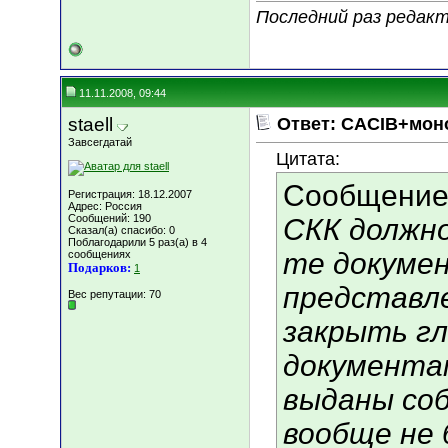
Последний раз редакт
11.11.2008, 09:44
staell
Ответ: CACIB+мон
Завсегдатай
Цитата:
Сообщение
Регистрация: 18.12.2007
Адрес: Россия
Сообщений: 190
СКК должно
Сказал(а) спасибо: 0
Поблагодарили 5 раз(а) в 4
те докуме
сообщениях
Подарков:
1
представл
Вес репутации:
70
закрыть гл
документа
выданы со
вообще не 