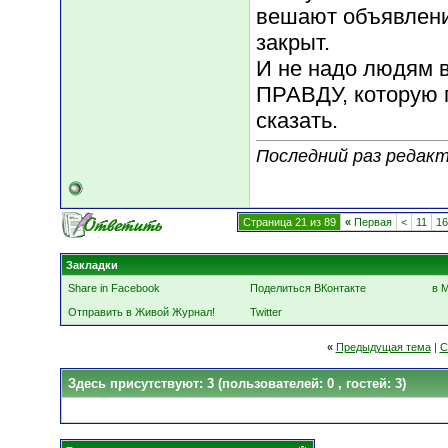
вешают объявление
закрыт.
И не надо людям в
ПРАВДУ, которую п
сказать.
Последний раз редакти
Страница 21 из 89
«
Первая
<
11
16
Закладки
Share in Facebook
Поделиться ВКонтакте
в 
Отправить в Живой Журнал!
Twitter
«
Предыдущая тема
|
С
Здесь присутствуют: 3
(пользователей: 0 , гостей: 3)