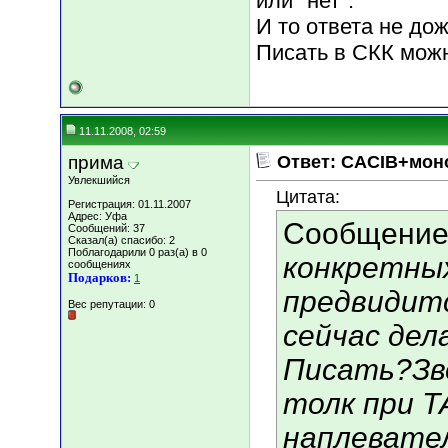
или "нет".
И то ответа не дож
Писать в СКК можн
11.11.2008, 02:59
прима
Ответ: CACIB+мон
Увлекшийся
Цитата:
Регистрация: 01.11.2007
Адрес: Уфа
Сообщение
Сообщений: 37
Сказал(а) спасибо: 2
Поблагодарили 0 раз(а) в 0
конкретны
сообщениях
Подарков:
1
предвидитс
Вес репутации:
0
сейчас де
Писать?Зв
толк при 
наплевате