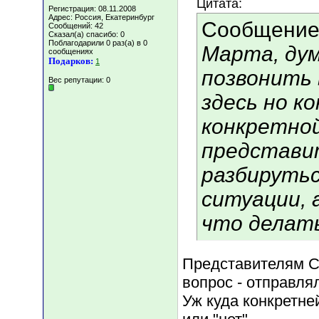
Цитата:
Регистрация: 08.11.2008
Адрес: Россия, Екатеринбург
Сообщение
Сообщений: 42
Сказал(а) спасибо: 0
Поблагодарили 0 раз(а) в 0
Марта, ду
сообщениях
Подарков:
1
позвонить 
Вес репутации:
0
здесь но к
конкретной
представи
разбирутьс
ситуации, а
что делат
Представителям С
вопрос - отправля
Уж куда конкретней