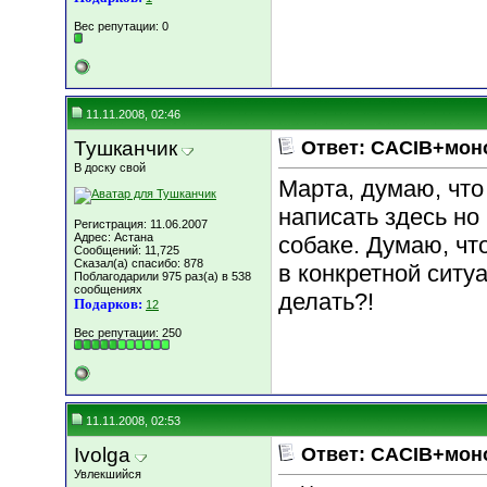
Вес репутации:
0
11.11.2008, 02:46
Тушканчик
Ответ: CACIB+мон
В доску свой
Марта, думаю, что 
написать здесь но
Регистрация: 11.06.2007
Адрес: Астана
собаке. Думаю, чт
Сообщений: 11,725
Сказал(а) спасибо: 878
в конкретной ситуа
Поблагодарили 975 раз(а) в 538
сообщениях
делать?!
Подарков:
12
Вес репутации:
250
11.11.2008, 02:53
Ivolga
Ответ: CACIB+мон
Увлекшийся