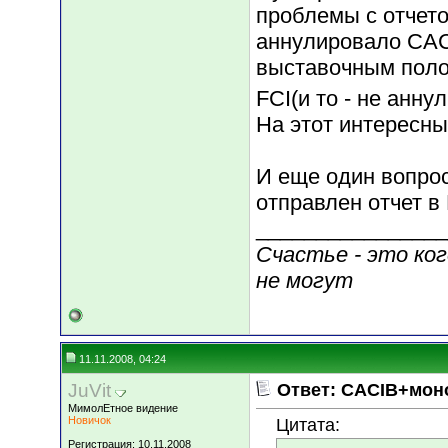
проблемы с отчето
аннулировало CACI
выставочным поло
FCI(и то - не анну
На этот интересн
И еще один вопрос
отправлен отчет в
________________
Счастье - это ко
не могут
11.11.2008, 04:24
JuVit
Ответ: CACIB+мон
МимолЕтное видение
Новичок
Цитата:
Регистрация: 10.11.2008