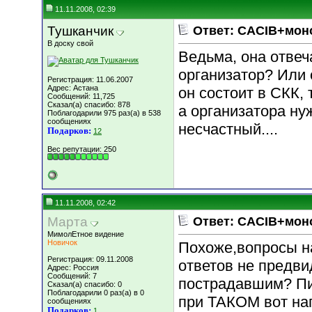
11.11.2008, 02:39
Тушканчик
Ответ: CACIB+мон
В доску свой
Ведьма, она отвеч
организатор? Или о
Регистрация: 11.06.2007
Адрес: Астана
он состоит в СКК,
Сообщений: 11,725
Сказал(а) спасибо: 878
а организатора ну
Поблагодарили 975 раз(а) в 538
сообщениях
несчастный....
Подарков:
12
Вес репутации:
250
11.11.2008, 02:42
Марта
Ответ: CACIB+мон
МимолЕтное видение
Новичок
Похоже,вопросы на
Регистрация: 09.11.2008
ответов не предви
Адрес: Россия
Сообщений: 7
пострадавшим? Пи
Сказал(а) спасибо: 0
Поблагодарили 0 раз(а) в 0
при ТАКОМ вот на
сообщениях
Подарков:
1