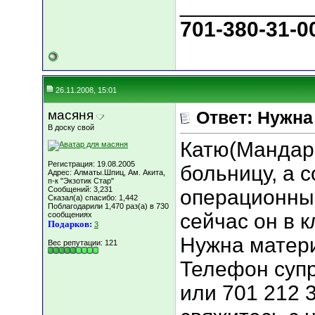
___________
701-380-31-0
26.11.2008, 15:01
масяня
Ответ: Нужн
В доску свой
Катю(Мандари
Регистрация: 19.08.2005
больницу, а 
Адрес: Алматы.Шпиц, Ам. Акита,
п-к "Экзотик Стар"
Сообщений: 3,231
операционный
Сказал(а) спасибо: 1,442
Поблагодарили 1,470 раз(а) в 730
сейчас он в 
сообщениях
Подарков:
3
Нужна матер
Вес репутации:
121
Телефон супр
или 701 212 3