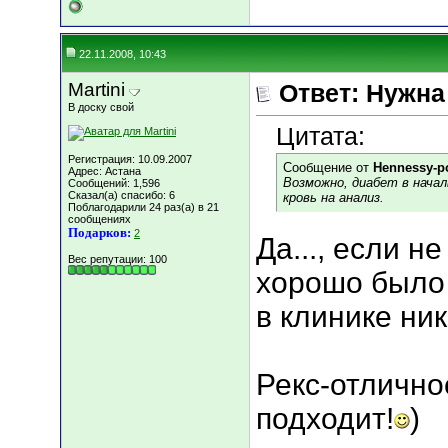
22.11.2008, 10:43
Martini
Ответ: Нужн
В доску свой
Цитата:
Регистрация: 10.09.2007
Сообщение от
Hennessy-p
Адрес: Астана
Возможно, диабет в нача
Сообщений: 1,596
Сказал(а) спасибо: 6
кровь на анализ.
Поблагодарили 24 раз(а) в 21
сообщениях
Подарков:
2
Да..., если н
Вес репутации:
100
хорошо было б
в клинике ни
Рекс-отлично
подходит!
)