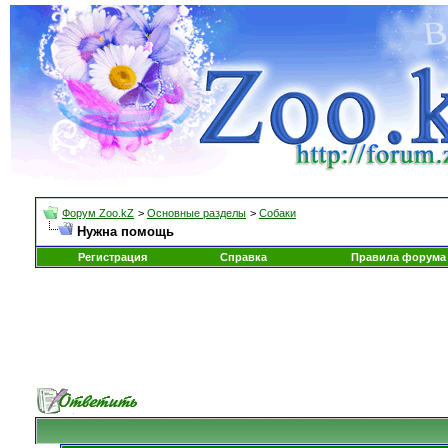
Форум Zoo.kZ
>
Основные разделы
>
Собаки
Нужна помощь
Регистрация
Справка
Правила форума