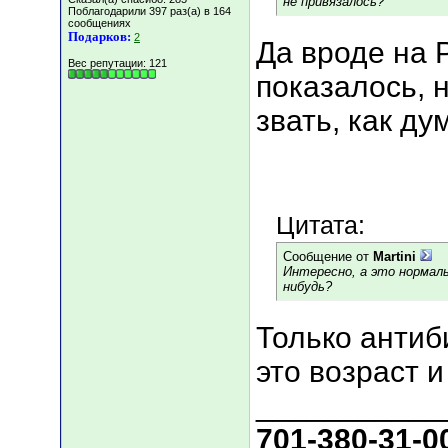
не привязалось?
Поблагодарили 397 раз(а) в 164
сообщениях
Подарков:
2
Да вроде на 
Вес репутации:
121
показалось, 
звать, как ду
Цитата:
Сообщение от
Martini
Интересно, а это нормал
нибудь?
Только антиб
это возраст и
___________
701-380-31-0