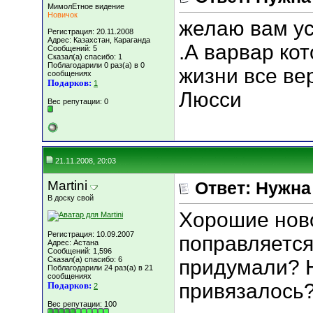
МимолЕтное видение
Новичок
желаю вам ус
Регистрация: 20.11.2008
Адрес: Казахстан, Караганда
.А варвар ко
Сообщений: 5
Сказал(а) спасибо: 1
Поблагодарили 0 раз(а) в 0
жизни все ве
сообщениях
Подарков:
1
Люсси
Вес репутации:
0
21.11.2008, 20:03
Martini
Ответ: Нужн
В доску свой
Хорошие ново
Регистрация: 10.09.2007
поправляется
Адрес: Астана
Сообщений: 1,596
Сказал(а) спасибо: 6
придумали? 
Поблагодарили 24 раз(а) в 21
сообщениях
привязалось
Подарков:
2
Вес репутации:
100