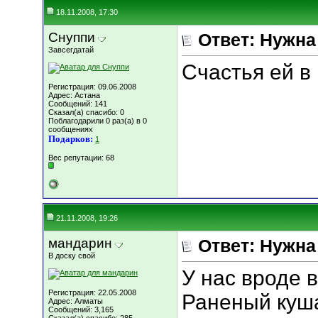
18.11.2008, 17:30
Снуппи
Ответ: Нужн
Завсегдатай
Счастья ей в 
Регистрация: 09.06.2008
Адрес: Астана
Сообщений: 141
Сказал(а) спасибо: 0
Поблагодарили 0 раз(а) в 0
сообщениях
Подарков:
1
Вес репутации:
68
21.11.2008, 19:26
мандарин
Ответ: Нужн
В доску свой
У нас вроде 
Регистрация: 22.05.2008
Раненый куша
Адрес: Алматы
Сообщений: 3,165