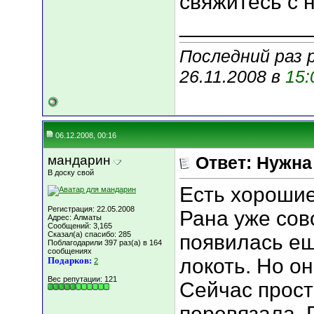
свяжитесь с 
___________
Последний раз 
26.11.2008 в
15:
06.12.2008, 00:16
мандарин
Ответ: Нужн
В доску свой
Есть хорошие
Регистрация: 22.05.2008
Рана уже сов
Адрес: Алматы
Сообщений: 3,165
Сказал(а) спасибо: 285
появилась ещ
Поблагодарили 397 раз(а) в 164
сообщениях
локоть. Но он
Подарков:
2
Вес репутации:
121
Сейчас прост
перевязала. Р