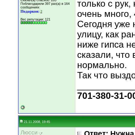
Сказал(а) спасибо: 285
только с рук,
Поблагодарили 397 раз(а) в 164
сообщениях
очень много, 
Подарков:
2
Вес репутации:
121
Сегодня уже 
улицу, как ра
ниже гипса н
сказали, что 
нормально.
Так что вызд
___________
701-380-31-0
21.11.2008, 19:45
Люсси
Ответ: Нужн