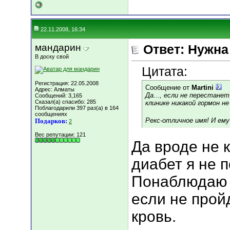
22.11.2008, 16:34
мандарин
Ответ: Нужн
В доску свой
Цитата:
Регистрация: 22.05.2008
Сообщение от
Martini
Адрес: Алматы
Да..., если не перестанет
Сообщений: 3,165
Сказал(а) спасибо: 285
клинике никакой гормон не
Поблагодарили 397 раз(а) в 164
сообщениях
Рекс-отличное имя! И ему
Подарков:
2
Вес репутации:
121
Да вроде не 
диабет я не 
Понаблюдаю 
если не прой
кровь.