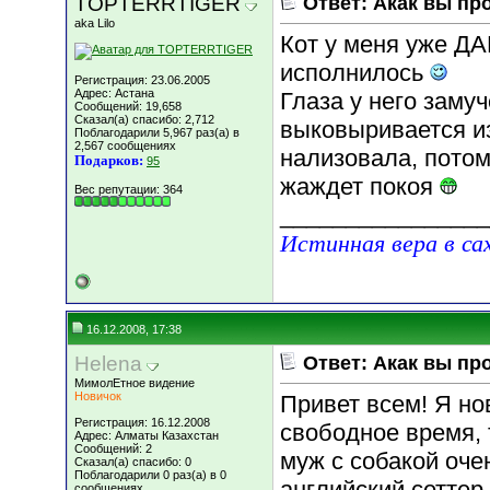
TOPTERRTIGER
Ответ: Акак вы пр
aka Lilo
Кот у меня уже 
исполнилось
Регистрация: 23.06.2005
Адрес: Астана
Глаза у него зам
Сообщений: 19,658
Сказал(а) спасибо: 2,712
выковыривается и
Поблагодарили 5,967 раз(а) в
2,567 сообщениях
нализовала, потом
Подарков:
95
жаждет покоя
Вес репутации:
364
________________
Истинная вера в са
16.12.2008, 17:38
Helena
Ответ: Акак вы пр
МимолЕтное видение
Новичок
Привет всем! Я но
Регистрация: 16.12.2008
свободное время, 
Адрес: Алматы Казахстан
Сообщений: 2
муж с собакой оче
Сказал(а) спасибо: 0
Поблагодарили 0 раз(а) в 0
английский сеттер.
сообщениях