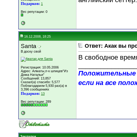
Подарков:
1
Вес репутации:
0
16.12.2008, 18:25
Santa
Ответ: Акак вы пр
В доску свой
В свободное время
________________
Регистрация: 10.05.2006
Адрес: Алматы,п-к шпицев"Из
Положительные 
Дома Натальи"
Сообщений: 13,857
если на все поло
Сказал(а) спасибо: 5,577
Поблагодарили 5,930 раз(а) в
3,396 сообщениях
Подарков:
13
Вес репутации:
289
Закладки