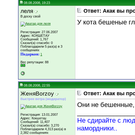
08.08.2008, 19:23
леля
Ответ: Акак вы пр
В доску свой
У кота бешеные г
Регистрация: 27.06.2007
Адрес: КОКШЕТАУ
Сообщений: 1,767
Сказал(а) спасибо: 0
Поблагодарили 5 раз(а) в 3
сообщениях
Подарков:
1
Вес репутации:
88
08.08.2008, 22:55
ЖеняBorzoy
Ответ: Акак вы пр
быстрее ветра (модератор)
Они не бешенные,
________________
Регистрация: 13.01.2007
Адрес: Кокшетау.
Не сдирайте с люд
Сообщений: 11,407
Сказал(а) спасибо: 3,270
намордники..
Поблагодарили 4,313 раз(а) в
2,382 сообщениях