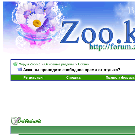
Форум Zoo.kZ
>
Основные разделы
>
Собаки
Акак вы проводите свободное время от отдыха?
Регистрация
Справка
Правила форума