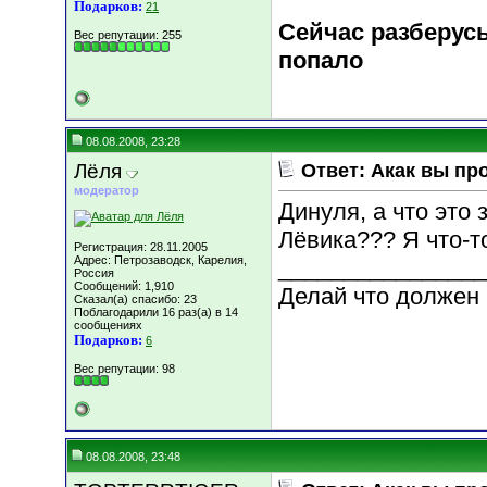
Подарков:
21
Сейчас разберусь
Вес репутации:
255
попало
08.08.2008, 23:28
Лёля
Ответ: Акак вы пр
модератор
Динуля, а что это 
Лёвика??? Я что-т
Регистрация: 28.11.2005
Адрес: Петрозаводск, Карелия,
________________
Россия
Сообщений: 1,910
Делай что должен и
Сказал(а) спасибо: 23
Поблагодарили 16 раз(а) в 14
сообщениях
Подарков:
6
Вес репутации:
98
08.08.2008, 23:48