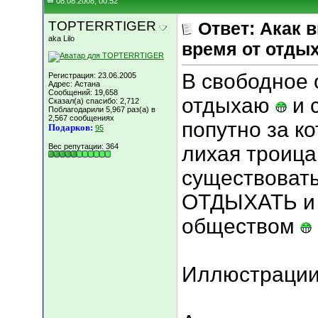
08.08.2008, 00:52
TOPTERRTIGER
Ответ: Акак 
aka Lilo
время от отды
В свободное о
Регистрация: 23.06.2005
Адрес: Астана
Сообщений: 19,658
отдыхаю
и 
Сказал(а) спасибо: 2,712
Поблагодарили 5,967 раз(а) в
2,567 сообщениях
попутно за к
Подарков:
95
Вес репутации:
364
лихая троица
существовать
ОТДЫХАТЬ и 
обществом
Иллюстрации