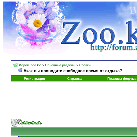
Форум Zoo.kZ
>
Основные разделы
>
Собаки
Акак вы проводите свободное время от отдыха?
Регистрация
Справка
Правила форума