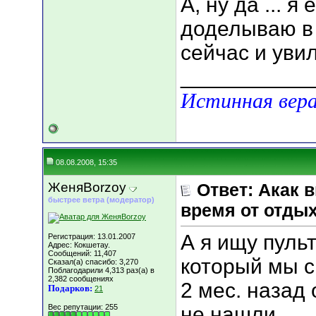
А, ну да ... 
доделываю в 
сейчас и уви
___________
Истинная вера
08.08.2008, 15:35
ЖеняBorzoy
Ответ: Акак 
быстрее ветра (модератор)
время от отды
А я ищу пуль
Регистрация: 13.01.2007
Адрес: Кокшетау.
Сообщений: 11,407
который мы с
Сказал(а) спасибо: 3,270
Поблагодарили 4,313 раз(а) в
2,382 сообщениях
2 мес. назад 
Подарков:
21
Вес репутации:
255
не нашли.