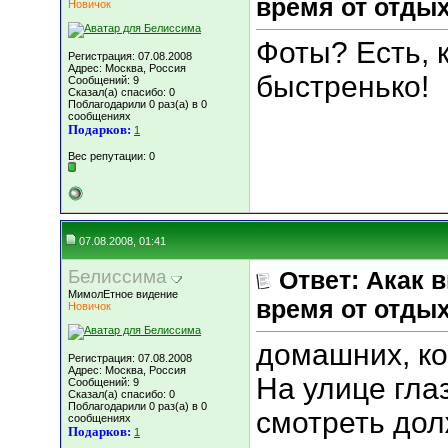
время от отды
Новичок
Фоты? Есть, 
Регистрация: 07.08.2008
Адрес: Москва, Россия
быстренько!
Сообщений: 9
Сказал(а) спасибо: 0
Поблагодарили 0 раз(а) в 0
сообщениях
Подарков:
1
Вес репутации:
0
07.08.2008, 01:41
Белиссима
Ответ: Акак 
МимолЕтное видение
время от отды
Новичок
домашних, ко
Регистрация: 07.08.2008
Адрес: Москва, Россия
На улице гла
Сообщений: 9
Сказал(а) спасибо: 0
Поблагодарили 0 раз(а) в 0
смотреть дол
сообщениях
Подарков:
1