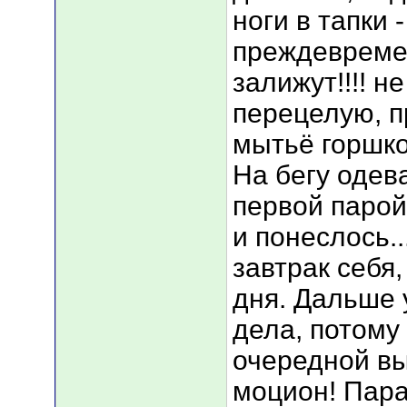
ноги в тапки 
преждевремен
залижут!!!! не
перецелую, п
мытьё горшко
На бегу одева
первой парой.
и понеслось..
завтрак себя
дня. Дальше 
дела, потому 
очередной вы
моцион! Пара