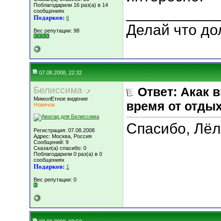
Поблагодарили 16 раз(а) в 14
___________
сообщениях
Подарков:
6
Делай что дол
Вес репутации:
98
07.08.2008, 22:32
Белиссима
Ответ: Акак 
МимолЕтное видение
время от отды
Новичок
Спасибо, Лёл
Регистрация: 07.08.2008
Адрес: Москва, Россия
Сообщений: 9
Сказал(а) спасибо: 0
Поблагодарили 0 раз(а) в 0
сообщениях
Подарков:
1
Вес репутации:
0