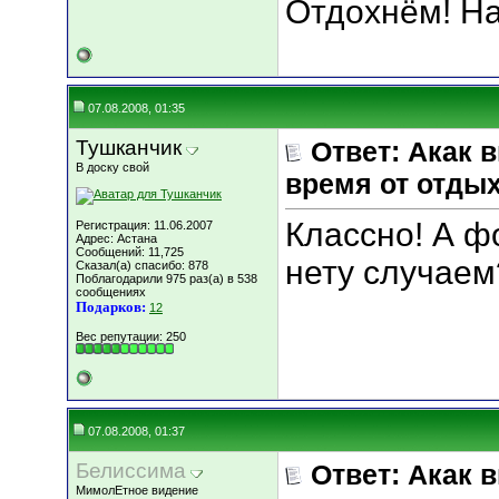
Отдохнём! На
07.08.2008, 01:35
Тушканчик
Ответ: Акак 
В доску свой
время от отды
Классно! А ф
Регистрация: 11.06.2007
Адрес: Астана
Сообщений: 11,725
нету случаем
Сказал(а) спасибо: 878
Поблагодарили 975 раз(а) в 538
сообщениях
Подарков:
12
Вес репутации:
250
07.08.2008, 01:37
Белиссима
Ответ: Акак 
МимолЕтное видение