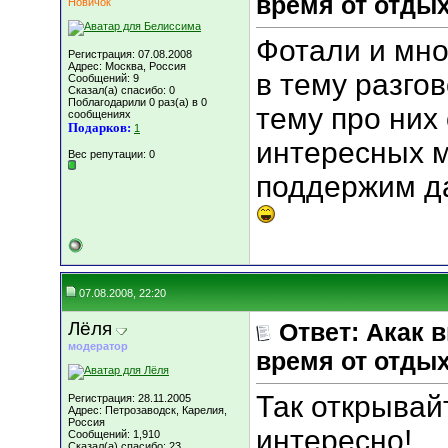
время от отды
Новичок
Фотали и мно
Регистрация: 07.08.2008
Адрес: Москва, Россия
в тему разго
Сообщений: 9
Сказал(а) спасибо: 0
Поблагодарили 0 раз(а) в 0
тему про них
сообщениях
Подарков:
1
интересных м
Вес репутации:
0
поддержим да
07.08.2008, 22:20
Лёля
Ответ: Акак 
модератор
время от отды
Так открывайт
Регистрация: 28.11.2005
Адрес: Петрозаводск, Карелия,
Россия
интересно!
Сообщений: 1,910
Сказал(а) спасибо: 23