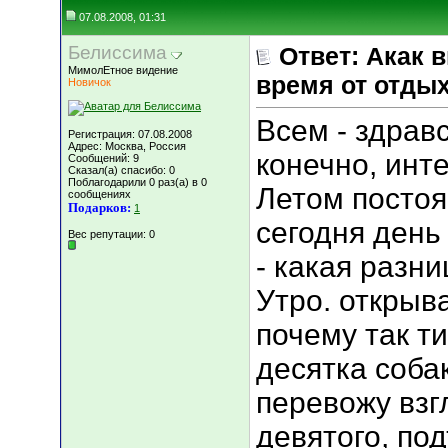
07.08.2008, 01:31
Белиссима
Ответ: Акак 
МимолЕтное видение
время от отды
Новичок
Всем - здравс
Регистрация: 07.08.2008
Адрес: Москва, Россия
конечно, инте
Сообщений: 9
Сказал(а) спасибо: 0
Поблагодарили 0 раз(а) в 0
Летом постоя
сообщениях
Подарков:
1
сегодня день 
Вес репутации:
0
- какая разн
Утро. открыв
почему так т
десятка собак.
перевожу взг
девятого, по