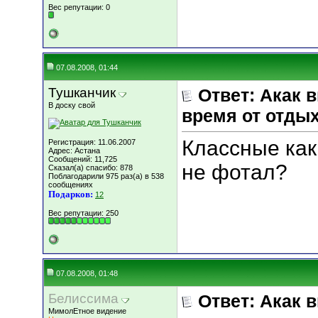
Вес репутации:
0
07.08.2008, 01:44
Тушканчик
Ответ: Акак 
В доску свой
время от отды
Классные как
Регистрация: 11.06.2007
Адрес: Астана
Сообщений: 11,725
не фотал?
Сказал(а) спасибо: 878
Поблагодарили 975 раз(а) в 538
сообщениях
Подарков:
12
Вес репутации:
250
07.08.2008, 01:48
Белиссима
Ответ: Акак 
МимолЕтное видение