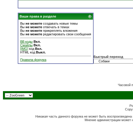
Ваши права в разделе
Вы
не можете
создавать новые темы
Вы
не можете
отвечать в темах
Вы
не можете
прикреплять вложения
Вы
не можете
редактировать свои сообщения
BB коды
Вкл.
Смайлы
Вкл.
[IMG]
код
Вкл.
HTML код
Выкл.
Быстрый переход
Правила форума
Часовой 
Po
Copyr
Никакая часть данного форума не может быть воспроизведена 
Мнение администрации может н