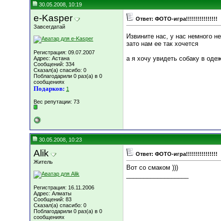
30.05.2008, 10:19
e-Kasper
Ответ: ФОТО-игра!!!!!!!!!!!!!!!!
Завсегдатай
Извините нас, у нас немного н
зато нам ее так хочется
Регистрация: 09.07.2007
а я хочу увидеть собаку в оде
Адрес: Астана
Сообщений: 334
Сказал(а) спасибо: 0
Поблагодарили 0 раз(а) в 0
сообщениях
Подарков:
1
Вес репутации:
73
30.05.2008, 10:23
Alik
Ответ: ФОТО-игра!!!!!!!!!!!!!!!!
Житель
Вот со смаком )))
__________________
Регистрация: 16.11.2006
Адрес: Алматы
Сообщений: 83
Сказал(а) спасибо: 0
Поблагодарили 0 раз(а) в 0
сообщениях