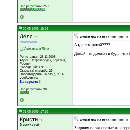
Вес репутации:
250
30.05.2008, 19:39
Лёля
Ответ: ФОТО-игра!!!!!!!!!!!!!!!!
модератор
А где с мышкой????
__________________
Делай что должен и будь, что б
Регистрация: 28.11.2005
Адрес: Петрозаводск, Карелия,
Россия
Сообщений: 1,910
Сказал(а) спасибо: 23
Поблагодарили 16 раз(а) в 14
сообщениях
Подарков:
6
Вес репутации:
98
31.05.2008, 17:16
Кристи
Ответ: ФОТО-игра!!!!!!!!!!!!!!!!
В доску свой
Задания сложноватые для город