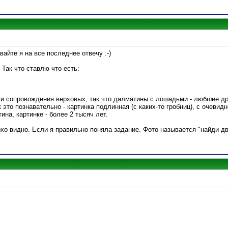
авайте я на все последнее отвечу :-)
Так что ставлю что есть:
ки сопровождения верховых, так что далматины с лошадьми - любшие др
 это познавательно - картинка подлинная (с каких-то гробниц), с очевид
ина, картинке - более 2 тысяч лет.
охо видно. Если я правильно поняла задание. Фото называется "найди дв