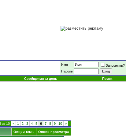
Имя
Запомнить?
Пароль
Сообщения за день
Поиск
 из 10
<
1
2
3
4
5
6
7
8
9
10
>
Опции темы
Опции просмотра