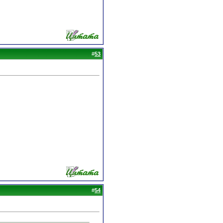
#
53
#
54