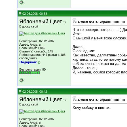
02.06.2008, 00:38
Яблоневый Цвет
Ответ: ФОТО-игра!!!!!!!!!!!!!!!!
В доску свой
Что-то порядок потерян... :-) Д
Итак:
С мышкой у меня тоже сложно. 
Регистрация: 02.12.2007
Адрес: Алматы
Далее:
Сообщений: 1,042
С лошадьми:
Сказал(а) спасибо: 145
Поблагодарили 447 раз(а) в 106
Как известно, далматины соба
сообщениях
картинка, ставлю ее потому как
Подарков:
2
собака очень похожа на далмат
Далее - танец.
Вес репутации:
90
И, наконец, собаки которых пл
02.06.2008, 00:42
Яблоневый Цвет
Ответ: ФОТО-игра!!!!!!!!!!!!!!!!
В доску свой
Хочу собаку в цветах.
Регистрация: 02.12.2007
Адрес: Алматы
Сообщений: 1,042