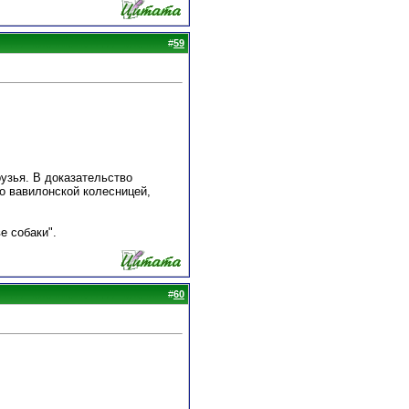
#
59
узья. В доказательство
но вавилонской колесницей,
е собаки".
#
60