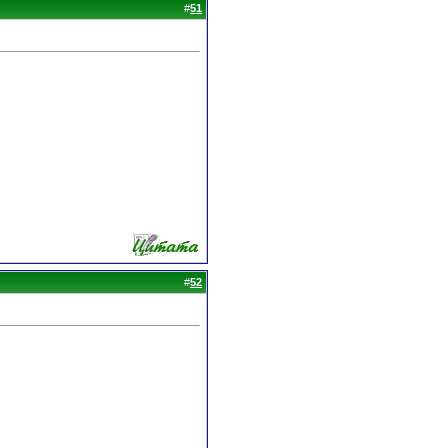
#
51
#
52