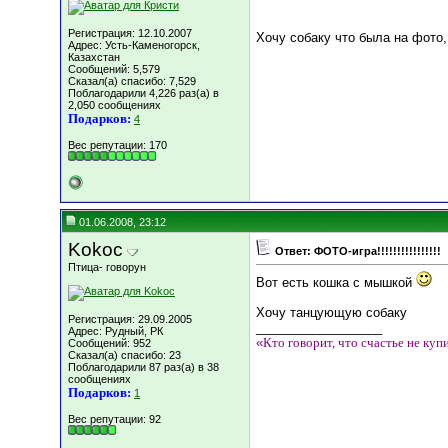
Регистрация: 12.10.2007
Хочу собаку что была на фото,
Адрес: Усть-Каменогорск,
Казахстан
Сообщений: 5,579
Сказал(а) спасибо: 7,529
Поблагодарили 4,226 раз(а) в
2,050 сообщениях
Подарков:
4
Вес репутации:
170
01.06.2008, 23:12
Kokoc
Ответ: ФОТО-игра!!!!!!!!!!!!!!!!
Птица- говорун
Вот есть кошка с мышкой
Хочу танцующую собаку
Регистрация: 29.09.2005
__________________
Адрес: Рудный, РК
«
Кто говорит, что счастье не куп
Сообщений: 952
Сказал(а) спасибо: 23
Поблагодарили 87 раз(а) в 38
сообщениях
Подарков:
1
Вес репутации:
92