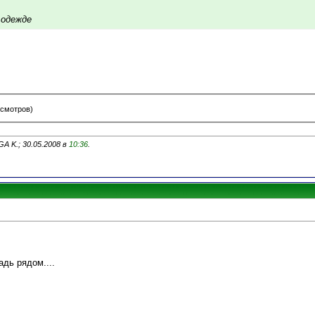
 одежде
осмотров)
A K.; 30.05.2008 в
10:36
.
адь рядом....