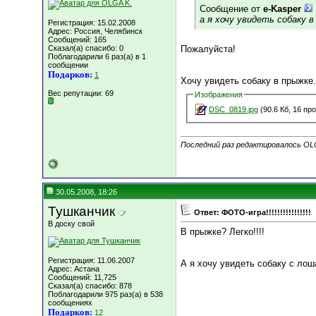
Сообщение от
e-Kasper
а я хочу увидеть собаку в
Регистрация: 15.02.2008
Адрес: Россия, Челябинск
Сообщений: 165
Сказал(а) спасибо: 0
Пожалуйста!
Поблагодарили 6 раз(а) в 1
сообщении
Подарков:
1
Хочу увидеть собаку в прыжке.
Вес репутации:
69
Изображения
DSC_0819.jpg
(90.6 Кб, 16 пр
Последний раз редактировалось OLG
30.05.2008, 18:26
Тушканчик
Ответ: ФОТО-игра!!!!!!!!!!!!!!!!
В доску свой
В прыжке? Легко!!!!
Регистрация: 11.06.2007
А я хочу увидеть собаку с лош
Адрес: Астана
Сообщений: 11,725
Сказал(а) спасибо: 878
Поблагодарили 975 раз(а) в 538
сообщениях
Подарков:
12