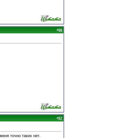
#
56
#
57
еня точно таких нет.