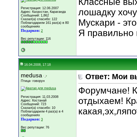
Классные вых
Регистрация: 12.06.2007
лошадку хочу!
Адрес: Казахстан, Караганда
Сообщений: 1,862
Сказал(а) спасибо: 122
Мускари - эт
Поблагодарили 161 раз(а) в 80
сообщениях
Я правильно
Подарков:
2
Вес репутации:
116
16.04.2008, 17:18
medusa
Ответ: Мои в
Птица- говорун
Форумчане! К
Регистрация: 11.03.2008
отдыхаем! К
Адрес: Костанай
Сообщений: 723
Сказал(а) спасибо: 10
какая,эх,ляпот
Поблагодарили 4 раз(а) в 4
сообщениях
Подарков:
3
Вес репутации:
76