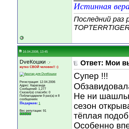
Истинная вера
Последний раз 
TOPTERRTIGER;
16.04.2008, 13:45
DveКошки
Ответ: Мои в
жутко СВОЙ человек!! :)
Супер !!!
Регистрация: 12.04.2006
Обзавидовал
Адрес: Караганда
Сообщений: 1,277
Сказал(а) спасибо: 0
Не ни шашлы
Поблагодарили 9 раз(а) в 8
сообщениях
Подарков:
сезон открыв
1
Вес репутации:
91
тёплая подоб
Особенно впе