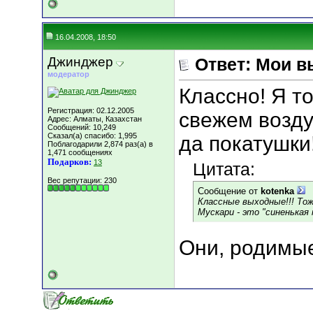
16.04.2008, 18:50
Джинджер
Ответ: Мои в
модератор
Классно! Я т
Регистрация: 02.12.2005
свежем возду
Адрес: Алматы, Казахстан
Сообщений: 10,249
Сказал(а) спасибо: 1,995
да покатушки! 
Поблагодарили 2,874 раз(а) в
1,471 сообщениях
Подарков:
13
Цитата:
Вес репутации:
230
Сообщение от
kotenka
Классные выходные!!! Тоже
Мускари - это "синенькая
Они, родимы