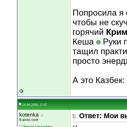
Попросила я 
чтобы не скучн
горячий
Кри
Кеша
Руки п
тащил практи
просто энердж
А это Казбек:
16.04.2008, 17:07
kotenka
Ответ: Мои в
В доску свой