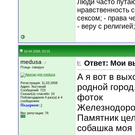
Люди часто путают
нравственность с
сексом; - права 
- веру с религией
16.04.2008, 03:15
medusa
Ответ: Мои в
Птица- говорун
А я вот в вы
Регистрация: 11.03.2008
родной город
Адрес: Костанай
Сообщений: 723
Сказал(а) спасибо: 10
фоток
Поблагодарили 4 раз(а) в 4
сообщениях
Железнодоро
Подарков:
3
Вес репутации:
76
Памятник це
собашка моя 