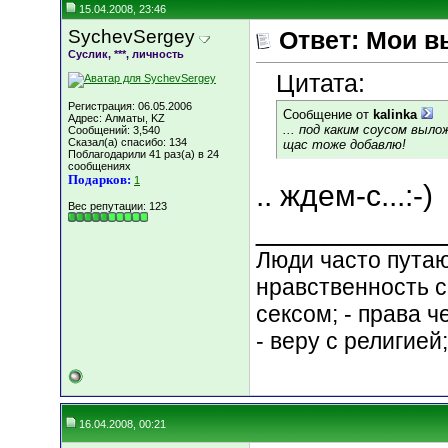
15.04.2008, 23:46
SychevSergey
Ответ: Мои в
Суслик, ***, личность
Цитата:
Регистрация: 06.05.2006
Сообщение от
kalinka
Адрес: Алматы, KZ
... под каким соусом выл
Сообщений: 3,540
Сказал(а) спасибо: 134
щас тоже добавлю!
Поблагодарили 41 раз(а) в 24
сообщениях
Подарков:
1
.. ждем-с...:-)
Вес репутации:
123
___________
Люди часто путают
нравственность с
сексом; - права 
- веру с религией
16.04.2008, 00:21