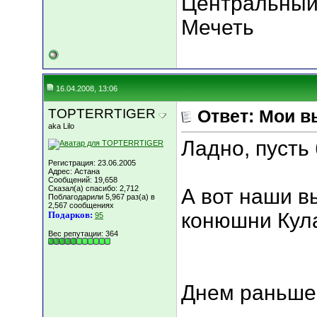
Центральный
Мечеть
16.04.2008, 13:06
TOPTERRTIGER
Ответ: Мои в
aka Lilo
Ладно, пусть 
Регистрация: 23.06.2005
Адрес: Астана
Сообщений: 19,658
Сказал(а) спасибо: 2,712
А вот наши в
Поблагодарили 5,967 раз(а) в
2,567 сообщениях
конюшни Кула
Подарков:
95
Вес репутации:
364
Днем раньше