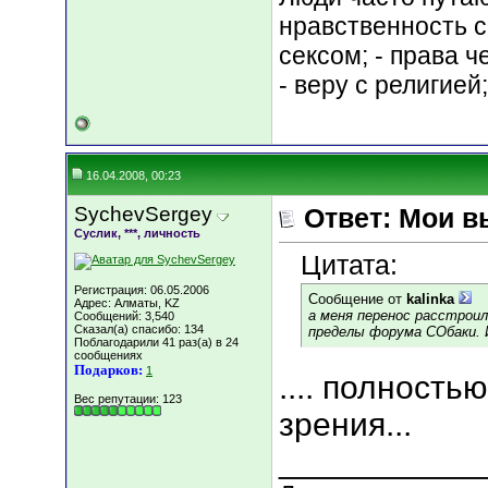
нравственность с
сексом; - права 
- веру с религией
16.04.2008, 00:23
SychevSergey
Ответ: Мои в
Суслик, ***, личность
Цитата:
Регистрация: 06.05.2006
Сообщение от
kalinka
Адрес: Алматы, KZ
а меня перенос расстроил.
Сообщений: 3,540
Сказал(а) спасибо: 134
пределы форума СОбаки. И
Поблагодарили 41 раз(а) в 24
сообщениях
Подарков:
1
.... полность
Вес репутации:
123
зрения...
___________