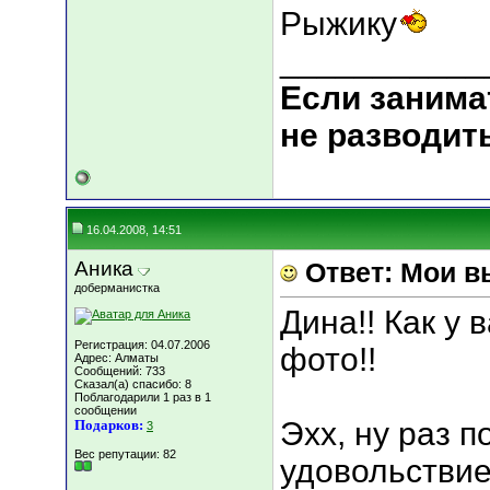
Рыжику
___________
Если занима
не разводит
16.04.2008, 14:51
Аника
Ответ: Мои в
доберманистка
Дина!! Как у 
Регистрация: 04.07.2006
фото!!
Адрес: Алматы
Сообщений: 733
Сказал(а) спасибо: 8
Поблагодарили 1 раз в 1
сообщении
Эхх, ну раз п
Подарков:
3
Вес репутации:
82
удовольстви