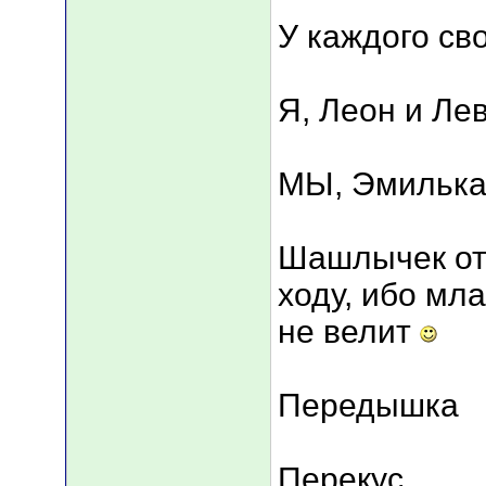
У каждого св
Я, Леон и Ле
МЫ, Эмилька,
Шашлычек от
ходу, ибо мл
не велит
Передышка
Перекус