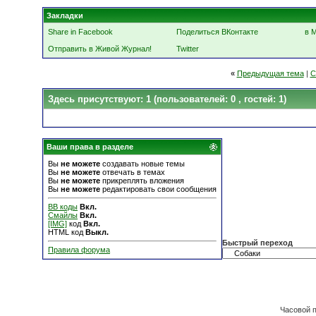
Закладки
Share in Facebook
Поделиться ВКонтакте
в 
Отправить в Живой Журнал!
Twitter
«
Предыдущая тема
|
С
Здесь присутствуют: 1
(пользователей: 0 , гостей: 1)
Ваши права в разделе
Вы
не можете
создавать новые темы
Вы
не можете
отвечать в темах
Вы
не можете
прикреплять вложения
Вы
не можете
редактировать свои сообщения
BB коды
Вкл.
Смайлы
Вкл.
[IMG]
код
Вкл.
HTML код
Выкл.
Быстрый переход
Правила форума
Часовой 