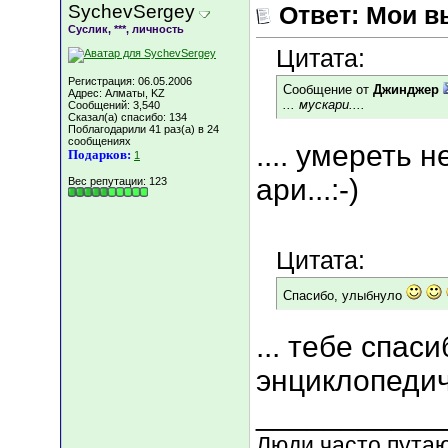
SychevSergey
Ответ: Мои в
Суслик, ***, личность
Цитата:
Регистрация: 06.05.2006
Сообщение от
Джинджер
Адрес: Алматы, KZ
... мускари....
Сообщений: 3,540
Сказал(а) спасибо: 134
Поблагодарили 41 раз(а) в 24
сообщениях
.... умереть н
Подарков:
1
ари...:-)
Вес репутации:
123
Цитата:
Спасибо, улыбнуло
... тебе спаси
энциклопедиче
___________
Люди часто путают