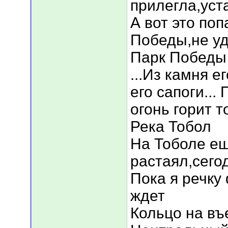
прилегла,уст
А вот это поп
Победы,не у
Парк Победы
...Из камня е
его сапоги..
огонь горит т
Река Тобол
На Тоболе ещ
растаял,сего
Пока я речку
ждет
Кольцо на въ