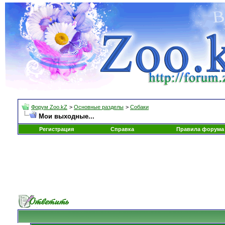
Форум Zoo.kZ
>
Основные разделы
>
Собаки
Мои выходные...
Регистрация
Справка
Правила форума