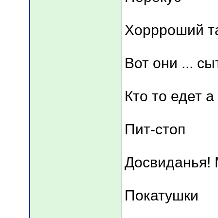
Хоррроший т
Вот они ... 
Кто то едет а
Пит-стоп
Досвиданья! 
Покатушки
___________