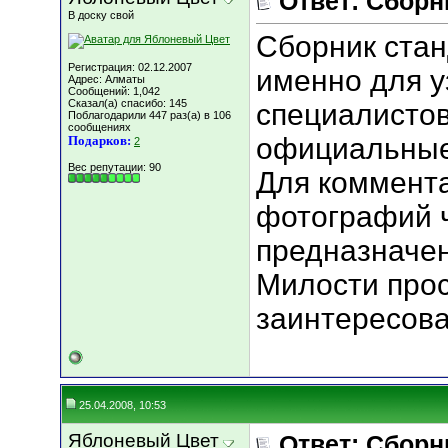
Ответ: Сборн
В доску свой
Сборник стан
Регистрация: 02.12.2007
именно для у
Адрес: Алматы
Сообщений: 1,042
Сказал(а) спасибо: 145
специалистов
Поблагодарили 447 раз(а) в 106
сообщениях
официальные
Подарков:
2
Вес репутации:
90
Для коммента
фотографий 
предназначен
Милости про
заинтересов
25.04.2008, 10:53
Яблоневый Цвет
Ответ: Сборн