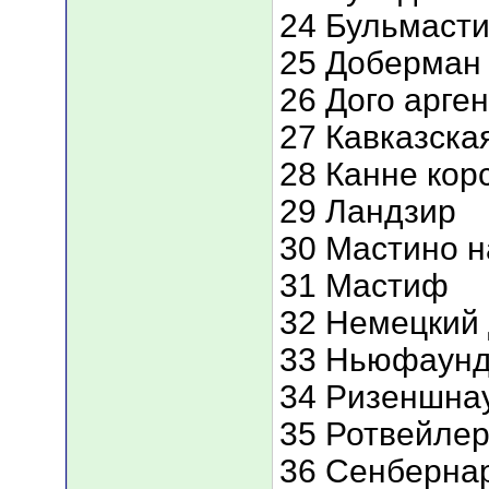
24 Бульмаст
25 Доберман
26 Дого арге
27 Кавказска
28 Канне кор
29 Ландзир
30 Мастино 
31 Мастиф
32 Немецкий 
33 Ньюфаун
34 Ризеншна
35 Ротвейле
36 Сенберна