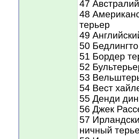
47 Австралий
48 Американ
терьер
49 Английски
50 Бедлингто
51 Бордер те
52 Бультерье
53 Вельштер
54 Вест хайл
55 Денди дин
56 Джек Расс
57 Ирландск
ничный терь