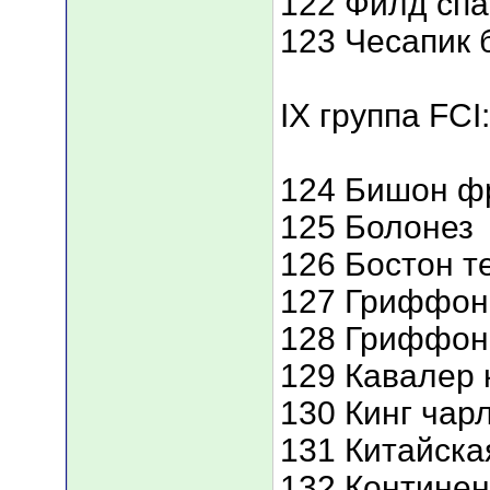
122 Филд сп
123 Чесапик 
IX группа FCI:
124 Бишон ф
125 Болонез
126 Бостон т
127 Гриффон
128 Гриффон
129 Кавалер 
130 Кинг чар
131 Китайска
132 Континен