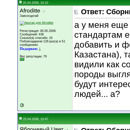
25.04.2008, 10:10
Afroditte
Ответ: Сборн
Завсегдатай
а у меня еще
Регистрация: 06.05.2006
стандартам 
Сообщений: 436
Сказал(а) спасибо: 16
Поблагодарили 128 раз(а) в 51
добавить и ф
сообщениях
Подарков:
1
Казастана), 
Вес репутации:
79
видили как с
породы выгля
будут интере
людей... а?
25.04.2008, 10:47
Яблоневый Цвет