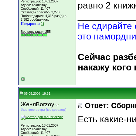
Регистрация: 13.01.2007
равно 2 книж
Адрес: Кокшетау.
Сообщений: 11,407
Сказал(а) спасибо: 3,270
___________
Поблагодарили 4,313 раз(а) в
2,382 сообщениях
Не сдирайте 
Подарков:
21
Вес репутации:
255
это намордни
Сейчас разбе
накажу кого
05.05.2008, 19:31
ЖеняBorzoy
Ответ: Сборн
быстрее ветра (модератор)
Есть какие-н
Регистрация: 13.01.2007
___________
Адрес: Кокшетау.
Сообщений: 11,407