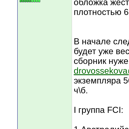
обложка жест
плотностью 6
В начале сл
будет уже вес
сборник нуже
drovossekova
экземпляра 50
ч\б.
I группа FCI: