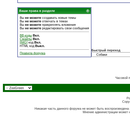
Ваши права в разделе
Вы
не можете
создавать новые темы
Вы
не можете
отвечать в темах
Вы
не можете
прикреплять вложения
Вы
не можете
редактировать свои сообщения
BB коды
Вкл.
Смайлы
Вкл.
[IMG]
код
Вкл.
HTML код
Выкл.
Быстрый переход
Правила форума
Часовой 
Po
Copyr
Никакая часть данного форума не может быть воспроизведена 
Мнение администрации может н