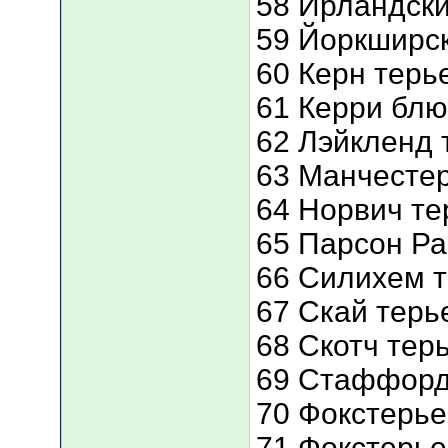
58 Ирландски
59 Йоркширс
60 Керн терь
61 Керри блю
62 Лэйкленд 
63 Манчестер
64 Норвич те
65 Парсон Ра
66 Силихем 
67 Скай терь
68 Скотч тер
69 Стаффорд
70 Фокстерь
71 Фокстерь