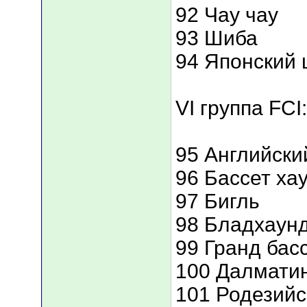
92 Чау чау
93 Шиба
94 Японский
VI группа FCI:
95 Английски
96 Бассет ха
97 Бигль
98 Бладхаун
99 Гранд бас
100 Далмати
101 Родезийс