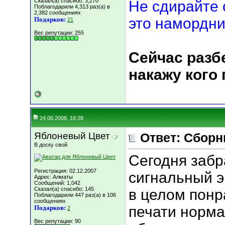
Сказал(а) спасибо: 3,270
Не сдирайте 
Поблагодарили 4,313 раз(а) в
2,382 сообщениях
это намордни
Подарков:
21
Вес репутации:
255
Сейчас разбе
накажу кого
24.06.2008, 16:28
Яблоневый Цвет
Ответ: Сборн
В доску свой
Сегодня забр
Регистрация: 02.12.2007
сигнальный э
Адрес: Алматы
Сообщений: 1,042
Сказал(а) спасибо: 145
в целом понр
Поблагодарили 447 раз(а) в 106
сообщениях
печати норма
Подарков:
2
Вес репутации:
90