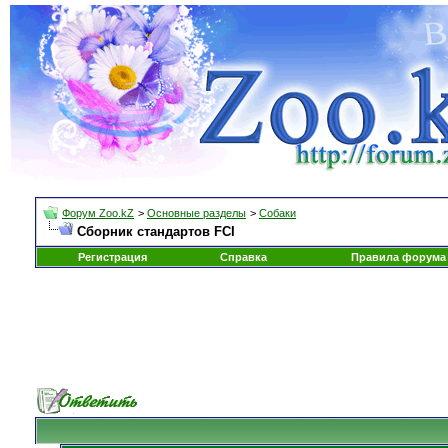
Форум Zoo.kZ
>
Основные разделы
>
Собаки
Сборник стандартов FCI
Регистрация
Справка
Правила форума