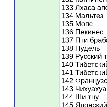
133 Лхаса ап
134 Мальтез
135 Мопс
136 Пекинес
137 Пти браб
138 Пудель
139 Русский 
140 Тибетски
141 Тибетски
142 Французс
143 Чихуахуа
144 Ши тцу
145 Японский