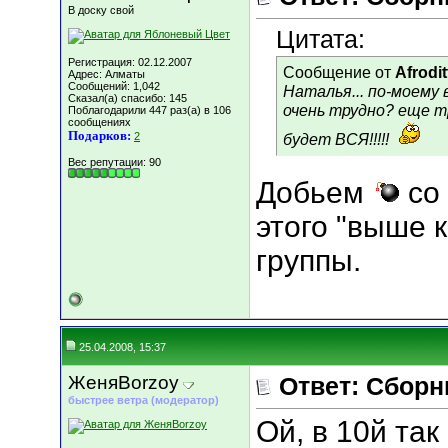
В доску свой
Цитата:
Регистрация: 02.12.2007
Сообщение от
Afrodit
Адрес: Алматы
Сообщений: 1,042
Наталья... по-моему в
Сказал(а) спасибо: 145
очень трудно? еще т
Поблагодарили 447 раз(а) в 106
сообщениях
Подарков:
2
будет ВСЯ!!!!!
Вес репутации:
90
Добьем
со 
этого "выше 
группы.
25.04.2008, 15:37
ЖеняBorzoy
Ответ: Сборн
быстрее ветра (модератор)
Ой, в 10й так 