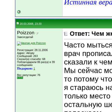
Истинная вера
20.03.2008, 23:20
Poizzon
Ответ: Чем ж
Завсегдатай
Часто мыться
Регистрация: 28.11.2006
врач прописал
Адрес: Almaty
Сообщений: 263
Сказал(а) спасибо: 68
сказали к чем
Поблагодарили 86 раз(а) в 39
сообщениях
Мы сейчас мо
Подарков:
1
Вес репутации:
76
то потому чт
я стараюсь 
только место
остальную ше