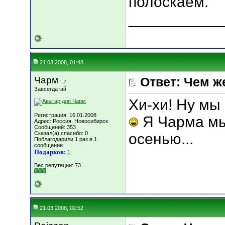
полоскаем.
___________
21.03.2008, 01:48
Чарм
Ответ: Чем ж
Завсегдатай
Хи-хи! Ну мы
Регистрация: 16.01.2008
Я Чарма мы
Адрес: Россия, Новосибирск
Сообщений: 353
Сказал(а) спасибо: 0
осенью...
Поблагодарили 1 раз в 1
сообщении
Подарков:
1
Вес репутации:
73
21.03.2008, 02:52