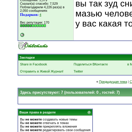
Сообщений: 5,579
вы так зуд с
Сказал(а) спасибо: 7,529
Поблагодарили 4,226 раз(а) в
мазью челове
2,050 сообщениях
Подарков:
4
у вас какая т
Вес репутации:
170
Закладки
Share in Facebook
Поделиться ВКонтакте
в 
Отправить в Живой Журнал!
Twitter
«
Предыдущая тема
|
С
Здесь присутствуют: 7
(пользователей: 0 , гостей: 7)
Ваши права в разделе
Вы
не можете
создавать новые темы
Вы
не можете
отвечать в темах
Вы
не можете
прикреплять вложения
Вы
не можете
редактировать свои сообщения