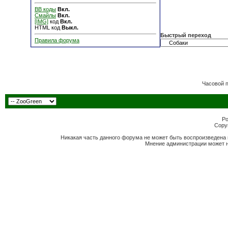
BB коды
Вкл.
Смайлы
Вкл.
[IMG]
код
Вкл.
HTML код
Выкл.
Быстрый переход
Правила форума
Часовой 
Po
Copyr
Никакая часть данного форума не может быть воспроизведена 
Мнение администрации может н