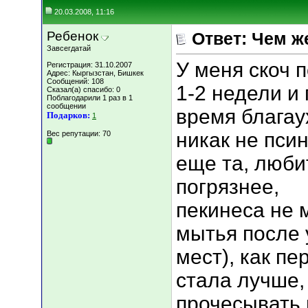
20.03.2008, 11:16
Ребенок
Ответ: Чем ж
Завсегдатай
У меня скоч 
Регистрация: 31.10.2007
Адрес: Кыргызстан, Бишкек
Сообщений: 108
1-2 недели и
Сказал(а) спасибо: 0
Поблагодарили 1 раз в 1
сообщении
время благау
Подарков:
1
никак не псин
Вес репутации:
70
еще та, люби
погрязнее,
пекинеса не 
мытья после
мест), как п
стала лучше,
прочесывать 