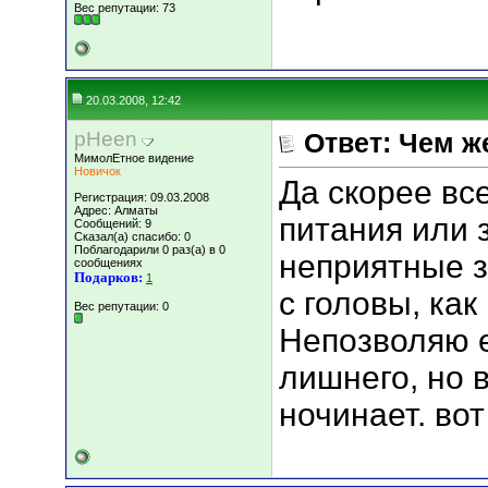
Вес репутации:
73
20.03.2008, 12:42
pHeen
Ответ: Чем ж
МимолЕтное видение
Новичок
Да скорее все
Регистрация: 09.03.2008
Адрес: Алматы
питания или з
Сообщений: 9
Сказал(а) спасибо: 0
Поблагодарили 0 раз(а) в 0
неприятные з
сообщениях
Подарков:
1
с головы, как
Вес репутации:
0
Непозволяю е
лишнего, но 
ночинает. вот 