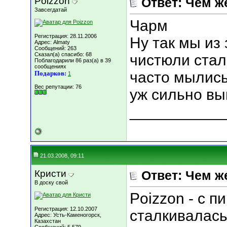
Poizzon
Ответ: Чем ж
Завсегдатай
Чарм
Регистрация: 28.11.2006
Ну так мы из
Адрес: Almaty
Сообщений: 263
Сказал(а) спасибо: 68
чистюли стали
Поблагодарили 86 раз(а) в 39
сообщениях
часто мылись
Подарков:
1
Вес репутации:
76
уж сильно вы
___________
21.03.2008, 09:11
Кристи
Ответ: Чем ж
В доску свой
Poizzon - с 
Регистрация: 12.10.2007
сталкивалась
Адрес: Усть-Каменогорск,
Казахстан