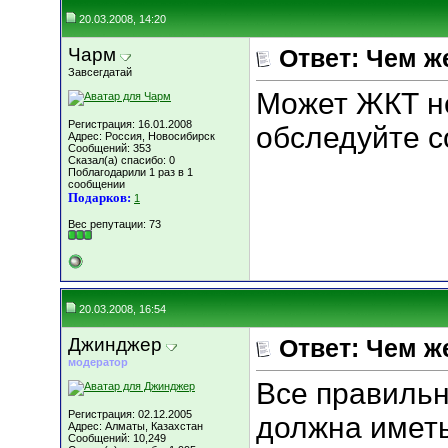
20.03.2008, 14:20
Чарм
Ответ: Чем ж
Завсегдатай
Может ЖКТ не
Регистрация: 16.01.2008
обследуйте с
Адрес: Россия, Новосибирск
Сообщений: 353
Сказал(а) спасибо: 0
Поблагодарили 1 раз в 1
сообщении
Подарков:
1
Вес репутации:
73
20.03.2008, 16:54
Джинджер
Ответ: Чем ж
модератор
Все правильн
Регистрация: 02.12.2005
должна иметь
Адрес: Алматы, Казахстан
Сообщений: 10,249