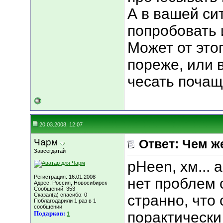
А в вашей си
попробовать 
Может от этог
пореже, или 
чесать почащ
20.03.2008, 12:07
Чарм
Ответ: Чем ж
Завсегдатай
pHeen, хм... 
Регистрация: 16.01.2008
нет проблем 
Адрес: Россия, Новосибирск
Сообщений: 353
Сказал(а) спасибо: 0
странно, что
Поблагодарили 1 раз в 1
сообщении
порактически 
Подарков:
1