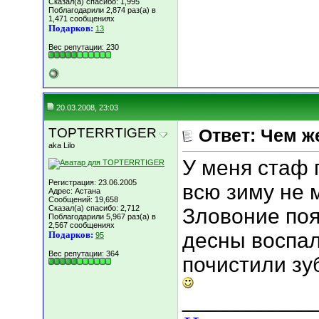
Сказал(а) спасибо: 1,995
Поблагодарили 2,874 раз(а) в
1,471 сообщениях
Подарков:
13
Вес репутации:
230
20.03.2008, 23:03
TOPTERRTIGER
Ответ: Чем ж
aka Lilo
У меня стаф 
Регистрация: 23.06.2005
всю зиму не м
Адрес: Астана
Сообщений: 19,658
Сказал(а) спасибо: 2,712
Зловоние поя
Поблагодарили 5,967 раз(а) в
2,567 сообщениях
десны воспал
Подарков:
95
Вес репутации:
364
почистили зу
___________