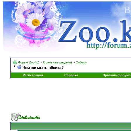
Форум Zoo.kZ
>
Основные разделы
>
Собаки
Чем же мыть пёсика?
Регистрация
Справка
Правила форума