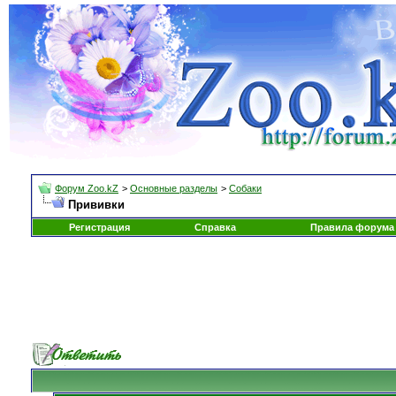
Форум Zoo.kZ
>
Основные разделы
>
Собаки
Прививки
Регистрация
Справка
Правила форума