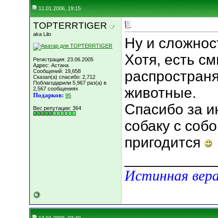
11.01.2006, 19:15
TOPTERRTIGER
aka Lilo
Ну и сложно
Хотя, есть с
Регистрация: 23.06.2005
Адрес: Астана
Сообщений: 19,658
распростран
Сказал(а) спасибо: 2,712
Поблагодарили 5,967 раз(а) в
животные.
2,567 сообщениях
Подарков:
95
Спасибо за и
Вес репутации:
364
собаку с собо
пригодится
___________
Истинная вера