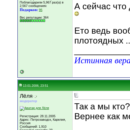
Поблагодарили 5,967 раз(а) в
А сейчас что
2,567 сообщениях
Подарков:
95
Вес репутации:
364
Ето ведь воо
плотоядных .
___________
Истинная вера
13.01.2006, 23:51
Лёля
модератор
Так а мы кто?
Вернее как м
Регистрация: 28.11.2005
Адрес: Петрозаводск, Карелия,
Россия
Сообщений: 1,910