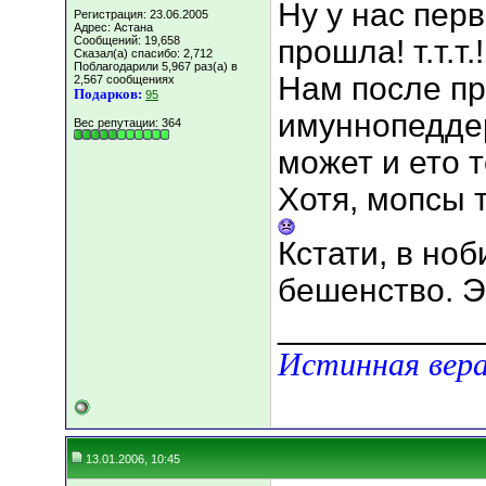
Ну у нас пер
Регистрация: 23.06.2005
Адрес: Астана
Сообщений: 19,658
прошла! т.т.т.!
Сказал(а) спасибо: 2,712
Поблагодарили 5,967 раз(а) в
Нам после пр
2,567 сообщениях
Подарков:
95
имуннопеддер
Вес репутации:
364
может и ето 
Хотя, мопсы 
Кстати, в но
бешенство. Э
___________
Истинная вера
13.01.2006, 10:45