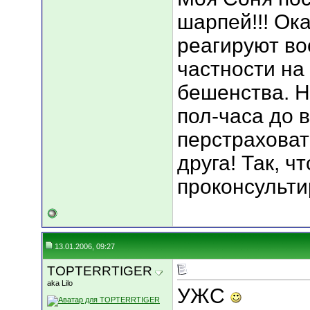
шарпей!!! Ок
реагируют во
частности на
бешенства. Н
пол-часа до 
перстраховат
друга! Так, чт
проконсульти
13.01.2006, 09:27
TOPTERRTIGER
aka Lilo
УЖС