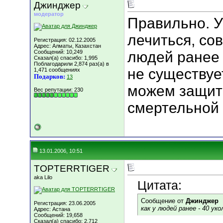
Джинджер
модератор
Правильно. У
лечиться, сов
Регистрация: 02.12.2005
Адрес: Алматы, Казахстан
Сообщений: 10,249
людей ранее 
Сказал(а) спасибо: 1,995
Поблагодарили 2,874 раз(а) в
не существуе
1,471 сообщениях
Подарков:
13
можем защит
Вес репутации:
230
смертельной 
13.01.2006, 10:51
TOPTERRTIGER
aka Lilo
Цитата:
Сообщение от
Джинджер
Регистрация: 23.06.2005
как у людей ранее - 40 уко
Адрес: Астана
Сообщений: 19,658
Сказал(а) спасибо: 2,712