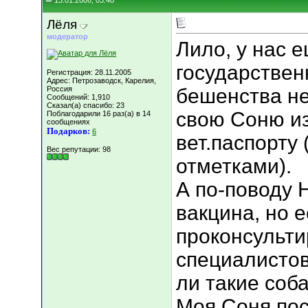
13.01.2006, 03:40
Лёля
модератор
Лило, у нас 
государствен
Регистрация: 28.11.2005
Адрес: Петрозаводск, Карелия,
Россия
бешенства не
Сообщений: 1,910
Сказал(а) спасибо: 23
свою Соню из
Поблагодарили 16 раз(а) в 14
сообщениях
Подарков:
6
вет.паспорту 
Вес репутации:
98
отметками).
А по-поводу 
вакцина, но 
проконсульти
специалистов
ли такие соб
Моя Соня пос