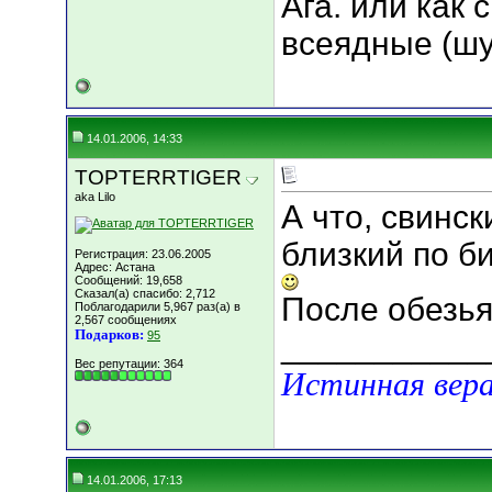
Ага. или как 
всеядные (шу
14.01.2006, 14:33
TOPTERRTIGER
aka Lilo
А что, свинс
близкий по б
Регистрация: 23.06.2005
Адрес: Астана
Сообщений: 19,658
Сказал(а) спасибо: 2,712
После обезьян
Поблагодарили 5,967 раз(а) в
2,567 сообщениях
Подарков:
95
___________
Вес репутации:
364
Истинная вера
14.01.2006, 17:13