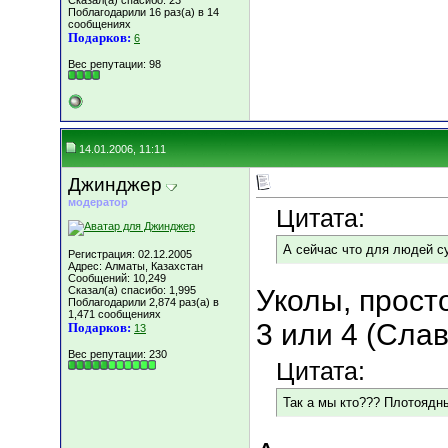
Сказал(а) спасибо: 23
Поблагодарили 16 раз(а) в 14
сообщениях
Подарков:
6
Вес репутации:
98
14.01.2006, 11:11
Джинджер
модератор
Цитата:
А сейчас что для людей с
Регистрация: 02.12.2005
Адрес: Алматы, Казахстан
Сообщений: 10,249
Сказал(а) спасибо: 1,995
Уколы, прост
Поблагодарили 2,874 раз(а) в
1,471 сообщениях
3 или 4 (Сла
Подарков:
13
Вес репутации:
230
Цитата:
Так а мы кто??? Плотоядны