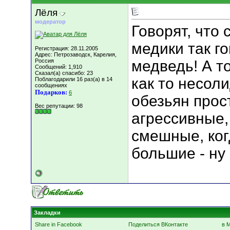
Лёля
модератор
Говорят, что 
медики так го
Регистрация: 28.11.2005
Адрес: Петрозаводск, Карелия,
Россия
медведь! А то
Сообщений: 1,910
Сказал(а) спасибо: 23
как то несол
Поблагодарили 16 раз(а) в 14
сообщениях
Подарков:
6
обезьян прос
Вес репутации:
98
агрессивные, 
смешные, ког
большие - н
Закладки
Share in Facebook
Поделиться ВКонтакте
в 