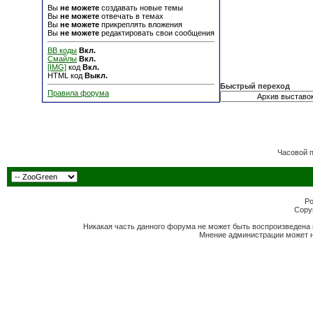
Вы
не можете
создавать новые темы
Вы
не можете
отвечать в темах
Вы
не можете
прикреплять вложения
Вы
не можете
редактировать свои сообщения
BB коды
Вкл.
Смайлы
Вкл.
[IMG]
код
Вкл.
HTML код
Выкл.
Быстрый переход
Правила форума
Часовой 
Po
Copyr
Никакая часть данного форума не может быть воспроизведена 
Мнение администрации может н