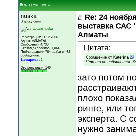
07.11.2013, 09:37
nuska
Re: 24 ноябр
В доску свой
выставка САС 
Алматы
Регистрация: 11.12.2006
Адрес: АЛМАТЫ
Сообщений: 4,733
Цитата:
Сказал(а) спасибо: 1,044
Поблагодарили 784 раз(а) в 463
сообщениях
Сообщение от
Katerina
Подарков:
2
Что-то не набирается. За
Вес репутации:
148
зато потом н
расстраивают
плохо показа
ринге, или то
эксперта. С 
нужно занима