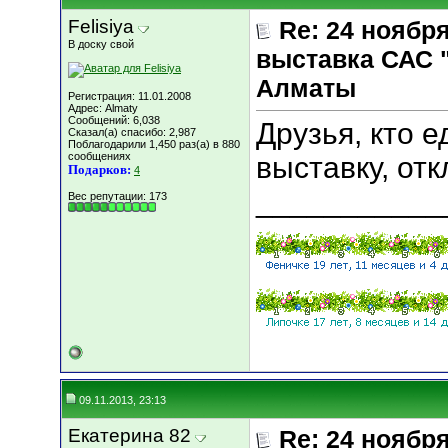
Felisiya
Re: 24 ноябр
В доску свой
выставка САС 
Алматы
Регистрация: 11.01.2008
Адрес: Almaty
Сообщений: 6,038
Друзья, кто е
Сказал(а) спасибо: 2,987
Поблагодарили 1,450 раз(а) в 880
сообщениях
выставку, от
Подарков:
4
___________
Вес репутации:
173
09.11.2013, 23:13
Екатерина 82
Re: 24 ноябр