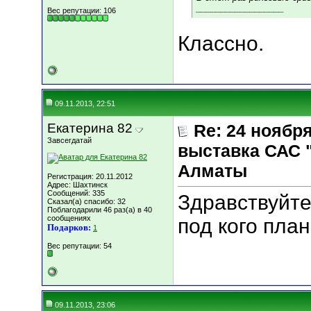
__________________
Вес репутации:
106
Классно.
09.11.2013, 22:51
Екатерина 82
Re: 24 ноябр
Завсегдатай
выставка САС 
Алматы
Регистрация: 20.11.2012
Адрес: Шахтинск
Сообщений: 335
Здравствуйте
Сказал(а) спасибо: 32
Поблагодарили 46 раз(а) в 40
сообщениях
под кого пла
Подарков:
1
Вес репутации:
54
09.11.2013, 23:06