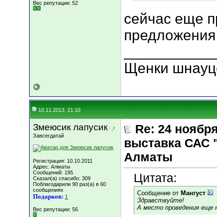
Вес репутации:
52
сейчас еще 
предложения
___________
Щенки шнауц
10.11.2013, 21:10
Змеюсик лапусик
Re: 24 ноябр
Завсегдатай
выставка САС 
Алматы
Регистрация: 10.10.2011
Адрес: Алматы
Сообщений: 195
Цитата:
Сказал(а) спасибо: 309
Поблагодарили 90 раз(а) в 60
сообщениях
Сообщение от
Мангуст
Подарков:
1
Здравствуйте!
А место проведения еще н
Вес репутации:
56