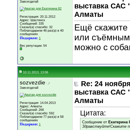
Завсегдатай
выставка САС 
Алматы
Регистрация: 20.11.2012
Адрес: Шахтинск
Сообщений: 335
Ещё скажите 
Сказал(а) спасибо: 32
Поблагодарили 46 раз(а) в 40
сообщениях
или съёмным
Подарков:
1
можно с соба
Вес репутации:
54
10.11.2013, 13:06
sozvezdie
Re: 24 ноябр
Завсегдатай
выставка САС 
Алматы
Регистрация: 14.04.2013
Адрес: Алматы
Сообщений: 268
Цитата:
Сказал(а) спасибо: 592
Поблагодарили 77 раз(а) в 58
сообщениях
Сообщение от
Екатерина 
Подарков:
1
Здравствуйте!Скажите по