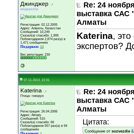
Джинджер
Re: 24 ноябр
модератор
выставка САС 
Алматы
Регистрация: 02.12.2005
Адрес: Алматы, Казахстан
Сообщений: 10,249
Katerina
, эт
Сказал(а) спасибо: 1,995
Поблагодарили 2,874 раз(а) в
1,471 сообщениях
экспертов? Д
Подарков:
13
Вес репутации:
230
07.11.2013, 22:01
Katerina
Re: 24 ноябр
Птица- говорун
выставка САС 
Алматы
Регистрация: 26.04.2006
Адрес: Almaty
Сообщений: 515
Цитата:
Сказал(а) спасибо: 66
Поблагодарили 557 раз(а) в 94
сообщениях
Сообщение от
sozvezdie
Подарков:
1