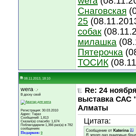
wera
(08.11.2
Снаговская
(0
25
(08.11.201
собак
(08.11.
милашка
(08.
Пятерочка
(08
ТОСИК
(08.11
08.11.2013, 18:10
wera
Re: 24 ноябр
В доску свой
выставка САС 
Алматы
Регистрация: 30.03.2010
Адрес: Тараз
Сообщений: 1,813
Цитата:
Сказал(а) спасибо: 1,674
Поблагодарили 1,366 раз(а) в 782
сообщениях
Сообщение от
Katerina
Подарков:
9
В этот раз ринговые бриг