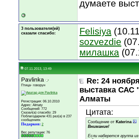
думаете выст
3 пользователя(ей)
Felisiya
(10.11
сказали cпасибо:
sozvezdie
(07
милашка
(07.
07.11.2013, 13:49
Pavlinka
Re: 24 ноябр
Птица- говорун
выставка САС 
Алматы
Регистрация: 06.10.2010
Адрес: Almaty
Сообщений: 772
Цитата:
Сказал(а) спасибо: 29
Поблагодарили 431 раз(а) в 237
сообщениях
Сообщение от
Katerina
Подарков:
2
Внимание!
Вес репутации:
76
Если наберется группа из 