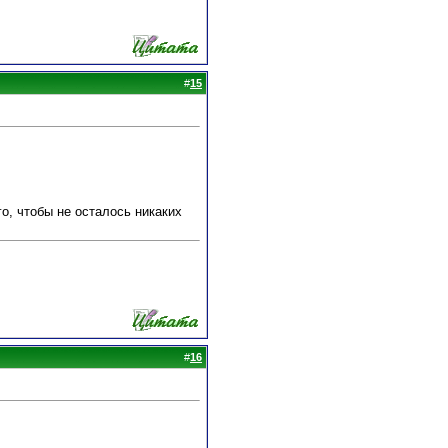
#
15
о, чтобы не осталось никаких
#
16