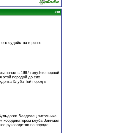
#
18
ного судейства в ринге
ы начал в 1997 году.Его первой
я этой породой до сих
дента Клуба Той-пород в
бульдогов.Владелец питомника
им координатором клуба.Занимал
ное руководство по породе