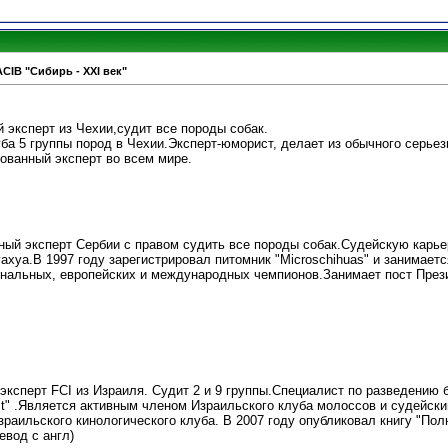
ACIB "Сибирь - XXI век"
ксперт из Чехии,судит все породы собак.
ба 5 группы пород в Чехии.Эксперт-юморист, делает из обычного серьез
ованный эксперт во всем мире.
 эксперт Сербии с правом судить все породы собак.Судейскую карьер
уахуа.В 1997 году зарегистрировал питомник "Microschihuas" и занимаетс
нальных, европейских и международных чемпионов.Занимает пост Прези
сперт FCI из Израиля. Судит 2 и 9 группы.Специалист по разведению 
ust" .Является активным членом Израильского клуба молоссов и судейск
зраильского кинологического клуба. В 2007 году опубликовал книгу "Пол
евод с англ)