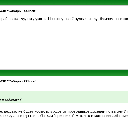
ACIB "Сибирь - XXI век"
ай света. Будем думать. Просто у нас 2 пуделя и чау. Думаем не тяже
ACIB "Сибирь - XXI век"
ет собакам?
оезде.Зато не будет косых взглядов от проводников,соседей по вагону.И
ие поезда,а тогда как собачкам "приспичет".А то что в компании собачни