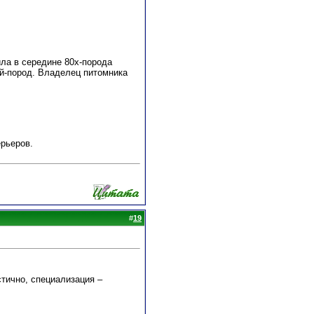
ла в середине 80х-порода
ой-пород. Владелец питомника
рьеров.
#
19
стично, специализация –