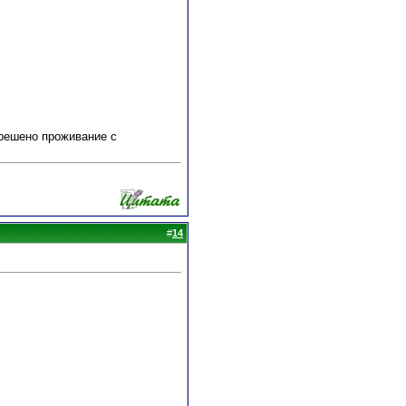
зрешено проживание с
#
14