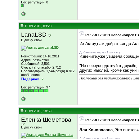
Вес репутации:
0
13.09.2013, 03:20
LanaLSD
Re: 7-8.12.2013 Новосибирск C
В доску свой
Из Актау,нам добраться до Ас
Добавлено через 1 минуту
Извените,уже увидела сообщен
Регистрация: 14.10.2011
Адрес: Казахстан
__________________
Сообщений: 2,501
"Не переусердствуй в дружбе, 
Сказал(а) спасибо: 2,712
других мыслей, кроме как уничт
Поблагодарили 1,544 раз(а) в 812
сообщениях
Последний раз редактировалось Lan
Подарков:
2
Вес репутации:
97
13.09.2013, 10:59
Еленка Шеметова
Re: 7-8.12.2013 Новосибирск C
В доску свой
Эля Коновалова
, Это выстав
Добавлено через 1 минуту