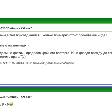
ACIB "Сибирь - XXI век"
таны,а там присоединимся.Сколько примерно стоит проживание и где?
ие о гостинницах.)
дабы не достичь пределов крайнего восторга. И не доведи вражду до тог
ожить врага."(с)
aLSD; 13.09.2013 в
03:22
. Причина: Добавлено сообщение
ACIB "Сибирь - XXI век"
ка РКФ