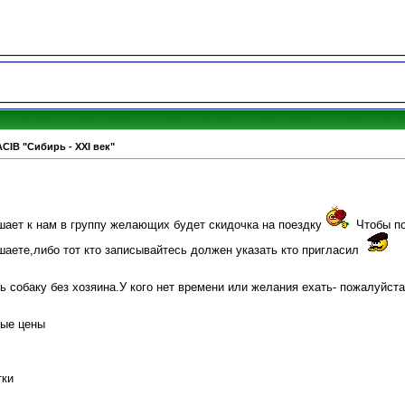
ACIB "Сибирь - XXI век"
шает к нам в группу желающих будет скидочка на поездку
Чтобы по
шаете,либо тот кто записывайтесь должен указать кто пригласил
ь собаку без хозяина.У кого нет времени или желания ехать- пожалуйста
ные цены
тки