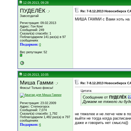
12.09.2013, 09:28
ПУДЕЛЁК
Re: 7-8.12.2013 Новосибирск C
Завсегдатай
МИША ГАММИ с Вами хоть на кр
Регистрация: 09.02.2013
Адрес: Гон Конг
Сообщений: 249
Сказал(а) спасибо: 1
Поблагодарили 141 раз(а) в 97
сообщениях
Подарков:
0
Вес репутации:
52
12.09.2013, 10:05
Миша Гамми
Re: 7-8.12.2013 Новосибирск C
Фоксы! Только фоксы!
Цитата:
Сообщение от
ПУДЕЛЁК
Думаем не тяжело ли буд
Регистрация: 23.02.2009
Адрес: Степногорск
Сообщений: 7,074
Сказал(а) спасибо: 1,792
не тяжелее и не легче чем в п
Поблагодарили 1,482 раз(а) в 797
выйти не тогда когда расписан
сообщениях
даже и говорить нет смысла))
Подарков:
6