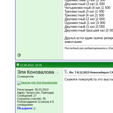
Одноместный (3 кат.)1 500
Двухместный (3 кат.)1 500
Четырехместный (4 кат.)1 500
Трехместный (3 кат.)1 500
Трехместный (4 кат.)1 500
Двухместный (2 кат.)2 000
Одноместный (1 кат.)3 000
Двухместный (1 кат.)3 000
Двухместный (высшей кат.)3 5
Друзья,если едим нужно резер
животными
Последний раз редактировалось Еле
12.09.2013, 16:35
Эля Коновалова
Re: 7-8.12.2013 Новосибирск C
Созерцатель
Скажите пожалуйста это выстав
Регистрация: 30.03.2013
Адрес: Казахстан, Павлодар
Сообщений: 27
Сказал(а) спасибо: 45
Поблагодарили 12 раз(а) в 8
сообщениях
Подарков:
0