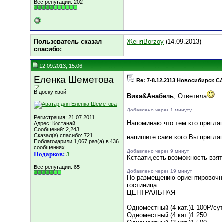
Вес репутации:
202
Пользователь сказал
ЖеняBorzoy
(14.09.2013)
cпасибо:
12.09.2013, 15:06
Еленка Шеметова
Re: 7-8.12.2013 Новосибирск C
В доску свой
Вика&Анабель
, Ответила
Добавлено через 1 минуту
Регистрация: 21.07.2011
Напоминаю что тем кто пригла
Адрес: Костанай
Сообщений: 2,243
Сказал(а) спасибо: 721
напишите сами кого Вы пригла
Поблагодарили 1,067 раз(а) в 436
сообщениях
Добавлено через 9 минут
Подарков:
3
Кстаати,есть возможность взят
Вес репутации:
85
Добавлено через 19 минут
По размещению ориентировоч
гостиница
ЦЕНТРАЛЬНАЯ
Одноместный (4 кат.)1 100Р/су
Одноместный (4 кат.)1 250