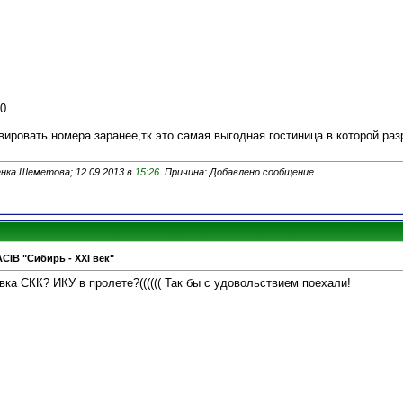
00
вировать номера заранее,тк это самая выгодная гостиница в которой ра
нка Шеметова; 12.09.2013 в
15:26
. Причина: Добавлено сообщение
ACIB "Сибирь - XXI век"
ка СКК? ИКУ в пролете?(((((( Так бы с удовольствием поехали!