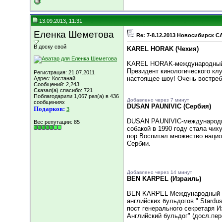
13.09.2013, 11:31
Еленка Шеметова
Re: 7-8.12.2013 Новосибирск C
В доску свой
KAREL HORAK (Чехия)
KAREL HORAK-международный э
Президент кинологического клу
Регистрация: 21.07.2011
настоящее шоу! Очень востреб
Адрес: Костанай
Сообщений: 2,243
Сказал(а) спасибо: 721
Поблагодарили 1,067 раз(а) в 436
Добавлено через 7 минут
сообщениях
DUSAN PAUNIVIC (Сербия)
Подарков:
3
DUSAN PAUNIVIC-международный
Вес репутации:
85
собакой в 1990 году стала чих
пор.Воспитал множество нацио
Сербии.
Добавлено через 14 минут
BEN KARPEL (Израиль)
BEN KARPEL-Международный эк
английских бульдогов " Stard
пост генерального секретаря И
Английский бульдог" (досл.пер