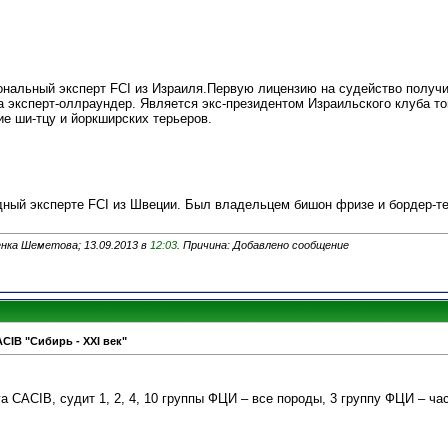
альный эксперт FCI из Израиля.Первую лицензию на судейство получи
а эксперт-оллраундер. Является экс-президентом Израильского клуба т
ие ши-тцу и йоркширских терьеров.
й эксперте FCI из Швеции. Был владельцем бишон фризе и бордер-те
нка Шеметова; 13.09.2013 в
12:03
. Причина: Добавлено сообщение
ACIB "Сибирь - XXI век"
а CACIB, судит 1, 2, 4, 10 группы ФЦИ – все породы, 3 группу ФЦИ – ча