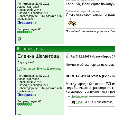
Регистрация: 21.07.2011
LanaLSD
, Если едите пожалуй
Адрес: Костанай
Сообщений: 2,243
Добавлено через 3 минуты
Сказал(а) спасибо: 721
У кого есть свои варианты ра
Поблагодарили 1,067 раз(а) в 436
сообщениях
Подарков:
3
Вес репутации:
85
Последний раз редактировалось Еле
13.09.2013, 11:24
Еленка Шеметова
Re: 7-8.12.2013 Новосибирск C
В доску свой
Немного об экспертах выставк
Регистрация: 21.07.2011
DOROTA WITKOVSKA (Польша
Адрес: Костанай
Сообщений: 2,243
Международный эксперт FCI из
Сказал(а) спасибо: 721
года.Занимается разведение г
Поблагодарили 1,067 раз(а) в 436
сообщениях
хендлеров. Занимает пост пре
Подарков:
3
Изображения
Вес репутации:
85
1.jpg
(53.7 Кб, 0 просмотров)