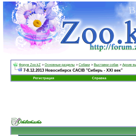
Форум Zoo.kZ
>
Основные разделы
>
Собаки
>
Выставки собак
>
Архив в
7-8.12.2013 Новосибирск CACIB "Сибирь - XXI век"
Регистрация
Справка