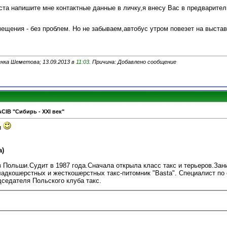
ста напишите мне контактные данные в личку,я внесу Вас в предварите
змещения - без проблем. Но не забываем,автобус утром повезет на выс
нка Шеметова; 13.09.2013 в
11:03
. Причина: Добавлено сообщение
ACIB "Сибирь - XXI век"
и
)
 Польши.Судит в 1987 года.Сначала открыла класс такс и терьеров.Зан
ладкошерстных и жесткошерстных такс-питомник "Basta". Специалист по
дседателя Польского клуба такс.