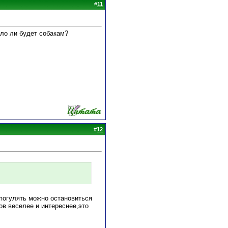
#
11
ло ли будет собакам?
#
12
 погулять можно остановиться
ков веселее и интереснее,это