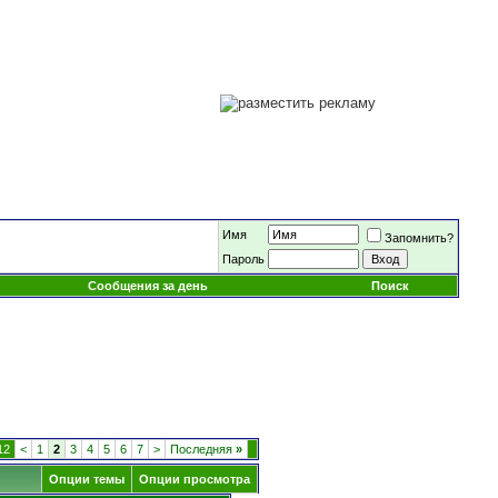
Имя
Запомнить?
Пароль
Сообщения за день
Поиск
12
<
1
2
3
4
5
6
7
>
Последняя
»
Опции темы
Опции просмотра