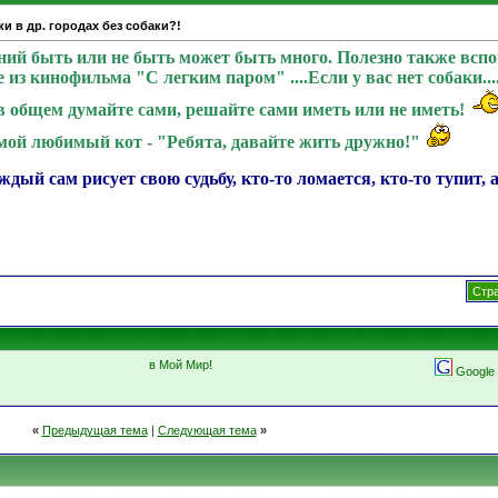
и в др. городах без собаки?!
ений быть или не быть может быть много. Полезно также всп
 из кинофильма "С легким паром" ....Если у вас нет собаки...., 
..., в общем думайте сами, решайте сами иметь или не иметь!
мой любимый кот - "Ребята, давайте жить дружно!"
й сам рисует свою судьбу, кто-то ломается, кто-то тупит, а
Стра
в Мой Мир!
Google
«
Предыдущая тема
|
Следующая тема
»