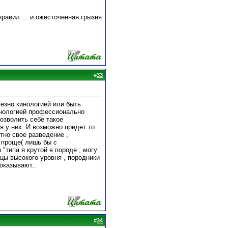
авил ... и ожесточенная грызня
#
33
ьезно кинологией или быть
инологией профессионально
озволить себе такое
 у них. И возможно придет то
тно свое разведение ,
 проще( лишь бы с
 "типа я крутой в породе , могу
ецы высокого уровня , породники
оказывают..
#
34