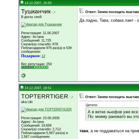
14.12.2007, 16:59
Тушканчик
Ответ: Зачем посещать выставк
В доску свой
Да ладно, Тава, собака лает - 
Регистрация: 11.06.2007
Адрес: Астана
Сообщений: 11,725
Сказал(а) спасибо: 878
Поблагодарили 975 раз(а) в 538
сообщениях
Подарков:
12
Вес репутации:
250
14.12.2007, 18:51
TOPTERRTIGER
Ответ: Зачем посещать выставк
aka Lilo
Цитата:
А в ветке ньюфов уже все 
По- моему рановато вы это
Регистрация: 23.06.2005
Адрес: Астана
Сообщений: 19,658
Сказал(а) спасибо: 2,712
тава
, а не поддаваться на про
Поблагодарили 5,967 раз(а) в
2,567 сообщениях