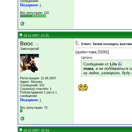
сообщениях
Подарков:
1
Вес репутации:
115
18.12.2007, 21:31
Виос
Ответ: Зачем посещать выставк
Завсегдатай
[quote=тава;33291]
Цитата:
Сообщение от
Lilo
тава
, а не поддаваться 
ну ладно, уговорили, буд
Регистрация: 11.08.2007
Адрес: Москва
Сообщений: 331
Сказал(а) спасибо: 1
Поблагодарили 1 раз в 1
сообщении
Подарков:
1
Вес репутации:
73
18.12.2007, 22:34