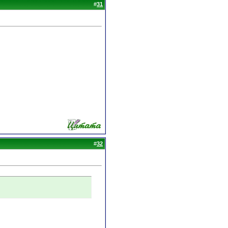
#
31
#
32