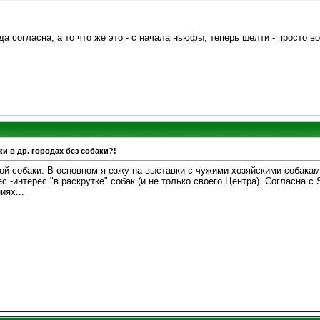
да согласна, а то что же это - с начала ньюфы, теперь шелти - просто 
и в др. городах без собаки?!
ой собаки. В основном я езжу на выставки с чужими-хозяйскими собаками
с -интерес "в раскрутке" собак (и не только своего Центра). Согласна с
иях...