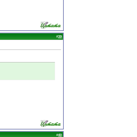
#
39
#
40