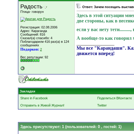
Радость
Ответ: Зачем посещать выставк
Птица- говорун
Здесь в этой ситуации мн
две стороны, как в песенке
Регистрация: 02.08.2006
если у вас нету тети......
Адрес: Караганда
Сообщений: 816
А вообще-то как говорил 
Сказал(а) спасибо: 4
Поблагодарили 416 раз(а) в 124
__________________
сообщениях
Мы все "Карандаши". Кажды
Подарков:
2
движется вперед!
Вес репутации:
92
Закладки
Share in Facebook
Поделиться ВКонтакте
Отправить в Живой Журнал!
Twitter
Здесь присутствуют: 1
(пользователей: 0 , гостей: 1)