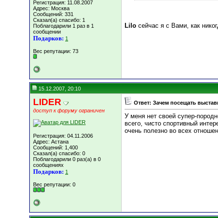
Регистрация: 11.08.2007
Адрес: Москва
Сообщений: 331
Сказал(а) спасибо: 1
Lilo
сейчас я с Вами, как никог
Поблагодарили 1 раз в 1
сообщении
Подарков:
1
Вес репутации:
73
15.12.2007, 20:10
LIDER
Ответ: Зачем посещать выставк
доступ к форуму ограничен
У меня нет своей супер-породн
всего, чисто спортивный интере
очень полезно во всех отношен
Регистрация: 04.11.2006
Адрес: Астана
Сообщений: 1,400
Сказал(а) спасибо: 0
Поблагодарили 0 раз(а) в 0
сообщениях
Подарков:
1
Вес репутации:
0