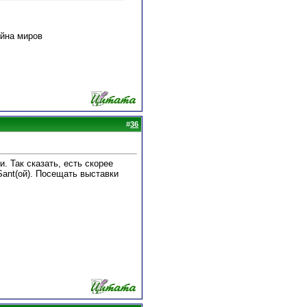
война миров
#
36
. Так сказать, есть скорее
 Sant(oй). Посещать выставки