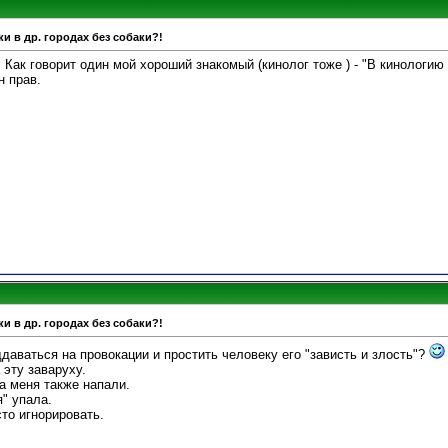
и в др. городах без собаки?!
 Как говорит один мой хороший знакомый (кинолог тоже ) - "В кинологию 
н прав.
и в др. городах без собаки?!
оддаваться на провокации и простить человеку его "зависть и злость"?
 эту заваруху.
а меня также напали.
я" упала.
сто игнорировать.