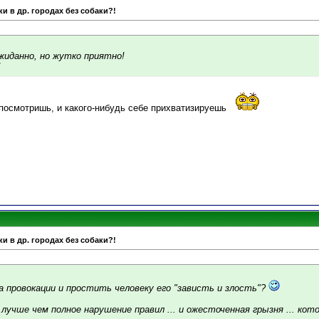
и в др. городах без собаки?!
ожиданно, но жутко приятно!
!
т посмотришь, и какого-нибудь себе прихватизируешь
и в др. городах без собаки?!
на провокации и простить человеку его "зависть и злость"?
лучше чем полное нарушение правил ... и ожесточенная грызня ... кото