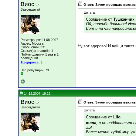
Виос
Ответ: Зачем посещать выставк
Завсегдатай
Цитата:
Сообщение от
Тушканчик
Ой, спасибо большое! Не
Вот и на чай напросилась
Регистрация: 11.08.2007
Адрес: Москва
Ну,вот здорово! И чай ,и тавя
Сообщений: 331
Сказал(а) спасибо: 1
Поблагодарили 1 раз в 1
сообщении
Подарков:
1
Вес репутации:
73
14.12.2007, 19:23
Виос
Ответ: Зачем посещать выставк
Завсегдатай
Цитата:
Сообщение от
Lilo
тава
, а не поддаваться 
ЗЫ
Более мение худой мир уж 