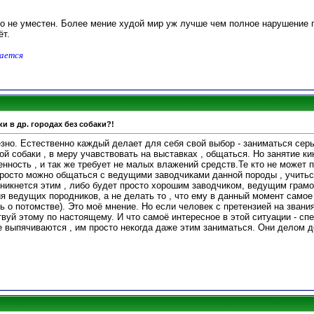
о не уместен. Более мение худой мир уж лучше чем полное нарушение пр
ёт.
дается
и в др. городах без собаки?!
зно. Естественно каждый делает для себя свой выбор - заниматься сер
й собаки , в меру учавствовать на выставках , общаться. Но занятие к
ность , и так же требует не малых влажений средств.Те кто не может п
просто можно общаться с ведущими заводчиками данной породы , учиться
оникнется этим , либо будет просто хорошим заводчиком, ведущим грамо
я ведущих породников, а не делать то , что ему в данный момент самое
ь о потомстве). Это моё мнение. Но если человек с претензией на звания
ствуй этому по настоящему. И что самоё интересное в этой ситуации - сп
 выпячиваются , им просто некогда даже этим заниматься. Они делом д