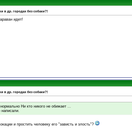
и в др. городах без собаки?!
караван идет!
и в др. городах без собаки?!
нормально Ни кто никого не обижает ...
 написали.
вокации и простить человеку его "зависть и злость"?