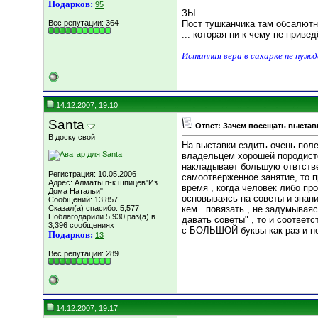
Подарков:
95
ЗЫ
Вес репутации:
364
Пост тушканчика там обсалютн
... которая ни к чему не привед
__________________
Истинная вера в сахарке не нуж
14.12.2007, 19:10
Santa
Ответ: Зачем посещать выставк
В доску свой
На выставки ездить очень поле
владельцем хорошей породисто
накладывает большую отвтствен
Регистрация: 10.05.2006
самоотверженное занятие, то 
Адрес: Алматы,п-к шпицев"Из
время , когда человек либо пр
Дома Натальи"
основываясь на советы и знани
Сообщений: 13,857
Сказал(а) спасибо: 5,577
кем...повязать , не задумываяс
Поблагодарили 5,930 раз(а) в
давать советы" , то и соответ
3,396 сообщениях
с БОЛЬШОЙ буквы как раз и не
Подарков:
13
Вес репутации:
289
14.12.2007, 19:17