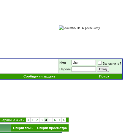
Имя
Запомнить?
Пароль
Сообщения за день
Поиск
Страница 4 из 7
<
1
2
3
4
5
6
7
>
Опции темы
Опции просмотра