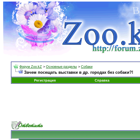
Форум Zoo.kZ
>
Основные разделы
>
Собаки
Зачем посещать выставки в др. городах без собаки?!
Регистрация
Справка