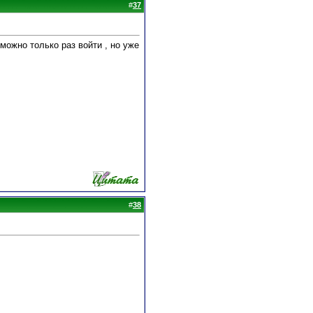
#
37
можно только раз войти , но уже
#
38