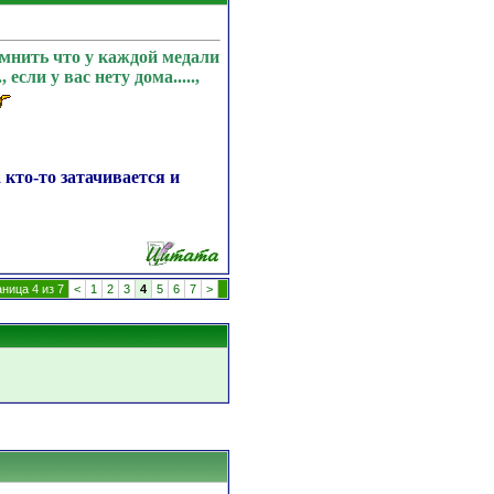
омнить что у каждой медали
если у вас нету дома.....,
 кто-то затачивается и
ница 4 из 7
<
1
2
3
4
5
6
7
>