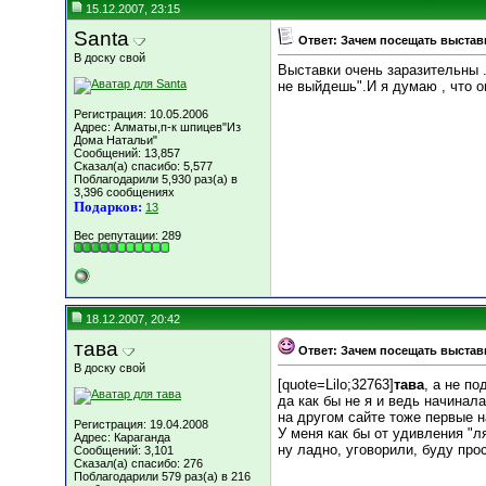
15.12.2007, 23:15
Santa
Ответ: Зачем посещать выставк
В доску свой
Выставки очень заразительны .
не выйдешь".И я думаю , что о
Регистрация: 10.05.2006
Адрес: Алматы,п-к шпицев"Из
Дома Натальи"
Сообщений: 13,857
Сказал(а) спасибо: 5,577
Поблагодарили 5,930 раз(а) в
3,396 сообщениях
Подарков:
13
Вес репутации:
289
18.12.2007, 20:42
тава
Ответ: Зачем посещать выставк
В доску свой
[quote=Lilo;32763]
тава
, а не п
да как бы не я и ведь начинала
на другом сайте тоже первые н
Регистрация: 19.04.2008
У меня как бы от удивления "л
Адрес: Караганда
ну ладно, уговорили, буду про
Сообщений: 3,101
Сказал(а) спасибо: 276
Поблагодарили 579 раз(а) в 216