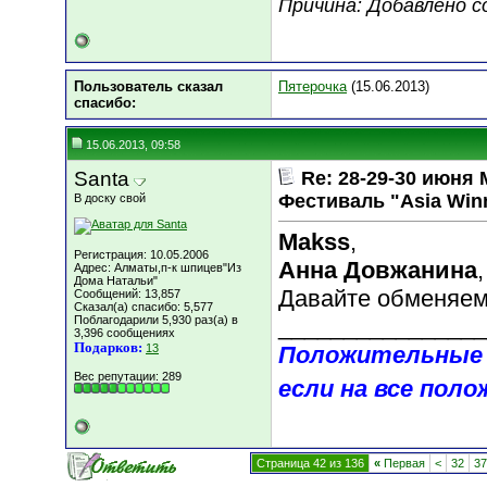
Причина: Добавлено 
Пользователь сказал
Пятерочка
(15.06.2013)
cпасибо:
15.06.2013, 09:58
Santa
Re: 28-29-30 июн
Фестиваль "Asia Win
В доску свой
Makss
,
Регистрация: 10.05.2006
Анна Довжанина
,
Адрес: Алматы,п-к шпицев"Из
Дома Натальи"
Давайте обменяем
Сообщений: 13,857
Сказал(а) спасибо: 5,577
Поблагодарили 5,930 раз(а) в
________________
3,396 сообщениях
Подарков:
13
Положительные 
Вес репутации:
289
если на все поло
Страница 42 из 136
«
Первая
<
32
37