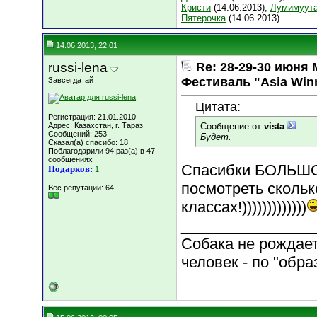
Кристи
(14.06.2013),
Лумимуут
Пятерочка
(14.06.2013)
14.06.2013, 22:01
russi-lena
Re: 28-29-30 июн
Фестиваль "Asia Win
Завсегдатай
Цитата:
Регистрация: 21.01.2010
Адрес: Казахстан, г. Тараз
Сообщение от
vista
Сообщений: 253
Будет.
Сказал(а) спасибо: 18
Поблагодарили 94 раз(а) в 47
сообщениях
Спасибки БОЛЬШОЕ
Подарков:
1
посмотреть скольк
Вес репутации:
64
классах!)))))))))))))
________________
Собака не рождает
человек - по "обра