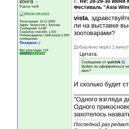
конга
Re: 28-29-30 июн
Фестиваль "Asia Win
В доску свой
vista
, здравствуйт
Регистрация: 16.11.2009
ли на выставке вы
Адрес: Казахстан,г. Балхаш
Сообщений: 3,638
зоотоварами?
Сказал(а) спасибо: 1,431
Поблагодарили 1,608 раз(а) в 939
сообщениях
Подарков:
2
Добавлено через 1 минут
Вес репутации:
129
Цитата:
Сообщение от
yulchik
будет ли оформляться че
нет?
И сколько будет с
________________
"Одного взгляда д
Одного прикоснове
захотелось назвать
Последний раз редакт