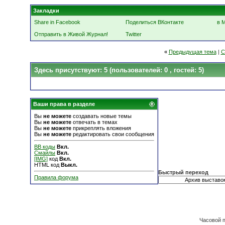
Закладки
Share in Facebook
Поделиться ВКонтакте
в 
Отправить в Живой Журнал!
Twitter
«
Предыдущая тема
|
С
Здесь присутствуют: 5
(пользователей: 0 , гостей: 5)
Ваши права в разделе
Вы
не можете
создавать новые темы
Вы
не можете
отвечать в темах
Вы
не можете
прикреплять вложения
Вы
не можете
редактировать свои сообщения
BB коды
Вкл.
Смайлы
Вкл.
[IMG]
код
Вкл.
HTML код
Выкл.
Быстрый переход
Правила форума
Часовой 