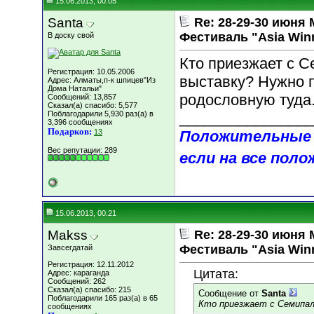
15.06.2013, 00:05
Santa
Re: 28-29-30 июн
Фестиваль "Asia Win
В доску свой
Кто приезжает с С
Регистрация: 10.05.2006
выставку? Нужно п
Адрес: Алматы,п-к шпицев"Из
Дома Натальи"
родословную туда
Сообщений: 13,857
Сказал(а) спасибо: 5,577
Поблагодарили 5,930 раз(а) в
________________
3,396 сообщениях
Подарков:
13
Положительные 
Вес репутации:
289
если на все поло
15.06.2013, 00:21
Makss
Re: 28-29-30 июн
Фестиваль "Asia Win
Завсегдатай
Регистрация: 12.11.2012
Цитата:
Адрес: караганда
Сообщений: 262
Сказал(а) спасибо: 215
Сообщение от
Santa
Поблагодарили 165 раз(а) в 65
Кто приезжает с Семипал
сообщениях