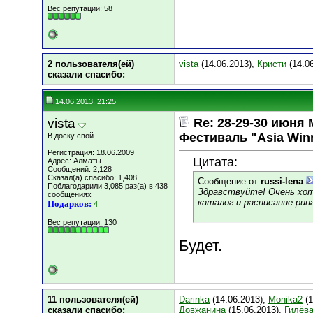
Вес репутации:
58
2 пользователя(ей)
vista
(14.06.2013),
Кристи
(14.06
сказали cпасибо:
14.06.2013, 21:25
vista
Re: 28-29-30 июн
Фестиваль "Asia Win
В доску свой
Регистрация: 18.06.2009
Цитата:
Адрес: Алматы
Сообщений: 2,128
Сказал(а) спасибо: 1,408
Сообщение от
russi-lena
Поблагодарили 3,085 раз(а) в 438
Здравствуйте! Очень хот
сообщениях
каталог и расписание ринг
Подарков:
4
__________________
Вес репутации:
130
Будет.
11 пользователя(ей)
Darinka
(14.06.2013),
Monika2
(1
сказали cпасибо:
Довжанина
(15.06.2013),
Гилёв