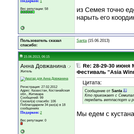
Подарков:
1
из Семея точно ед
Вес репутации:
58
нарыть его коорди
Пользователь сказал
Santa
(15.06.2013)
cпасибо:
15.06.2013, 06:15
Анна Довжанина
Re: 28-29-30 июн
Фестиваль "Asia Win
Житель
Цитата:
Регистрация: 27.02.2012
Адрес: Казахстан, Костанайская
Сообщение от
Santa
обл., Житикара
Кто приезжает с Семипал
Сообщений: 99
передать ветпаспорт и р
Сказал(а) спасибо: 106
Поблагодарили 34 раз(а) в 18
сообщениях
Подарков:
Мы едем с кустана
2
Вес репутации:
0