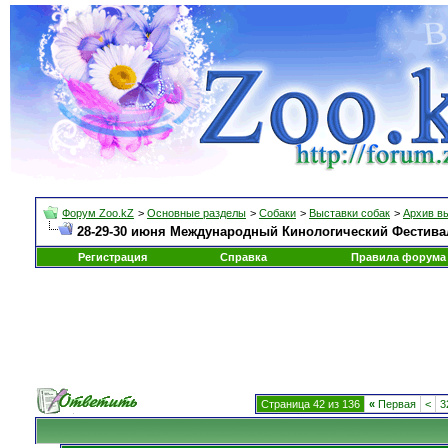
Форум Zoo.kZ
>
Основные разделы
>
Собаки
>
Выставки собак
>
Архив в
28-29-30 июня Международный Кинологический Фестиваль
Регистрация
Справка
Правила форума
Страница 42 из 136
«
Первая
<
3