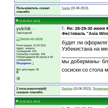
Пользователь сказал
Santa
(15.06.2013)
cпасибо:
15.06.2013, 09:42
yulchik
Re: 28-29-30 июн
Фестиваль "Asia Win
Завсегдатай
будет ли оформлят
Регистрация: 22.02.2011
Узбекистана на ме
Адрес: алматы
Сообщений: 163
________________
Сказал(а) спасибо: 158
Поблагодарили 95 раз(а) в 48
сообщениях
мы доберманы- бла
Подарков:
1
сосиски со стола 
Вес репутации:
58
2 пользователя(ей)
Darinka
(15.06.2013),
Пятерочка
сказали cпасибо:
15.06.2013, 09:42