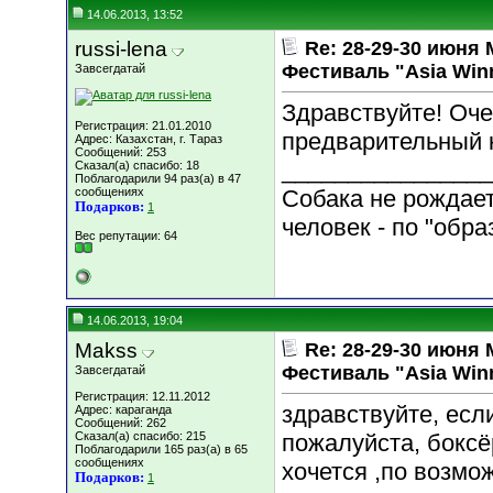
14.06.2013, 13:52
russi-lena
Re: 28-29-30 июн
Фестиваль "Asia Win
Завсегдатай
Здравствуйте! Оче
Регистрация: 21.01.2010
предварительный к
Адрес: Казахстан, г. Тараз
Сообщений: 253
________________
Сказал(а) спасибо: 18
Поблагодарили 94 раз(а) в 47
сообщениях
Собака не рождает
Подарков:
1
человек - по "обра
Вес репутации:
64
14.06.2013, 19:04
Makss
Re: 28-29-30 июн
Фестиваль "Asia Win
Завсегдатай
Регистрация: 12.11.2012
здравствуйте, если
Адрес: караганда
Сообщений: 262
Сказал(а) спасибо: 215
пожалуйста, боксёр
Поблагодарили 165 раз(а) в 65
сообщениях
хочется ,по возмо
Подарков:
1