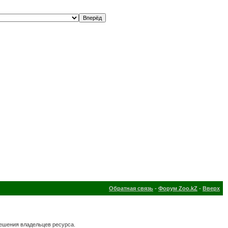
Обратная связь
-
Форум Zoo.kZ
-
Вверх
решения владельцев ресурса.