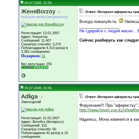
04.07.2008, 21:58
ЖеняBorzoy
Ответ: Интернет-аферисты гра
быстрее ветра (модератор)
Всегда пожалуйста.
Написа
__________________
Не сдирайте с людей маски... 
Регистрация: 13.01.2007
Адрес: Кокшетау.
Сейчас разберусь как следуе
Сообщений: 11,407
Сказал(а) спасибо: 3,270
Поблагодарили 4,313 раз(а) в
2,382 сообщениях
Подарков:
21
Вес репутации:
255
05.07.2008, 00:46
Adliga
Ответ: Интернет-аферисты гра
Завсегдатай
Форумчане!!! Про "аферистку"
http://www.forum.zoo.kz/showt
Регистрация: 21.02.2007
Надеюсь, Мона извинится в ка
Адрес: Витебск (Беларусь)
Сообщений: 101
Сказал(а) спасибо: 50
Поблагодарили 42 раз(а) в 10
сообщениях