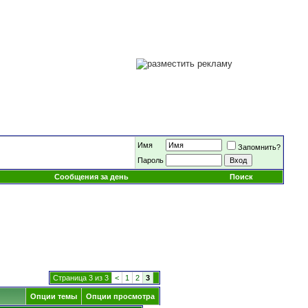
Имя
Запомнить?
Пароль
Сообщения за день
Поиск
Страница 3 из 3
<
1
2
3
Опции темы
Опции просмотра