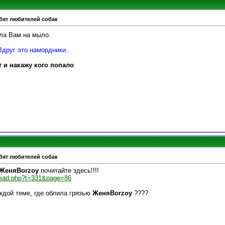
бят любителей собак
ла Вам на мыло.
Вдруг это намордники..
т и накажу кого попало
бят любителей собак
ЖеняBorzoy
почитайте здесь!!!!
hread.php?t=331&page=86
ждой теме, где облила грязью
ЖеняBorzoy
????