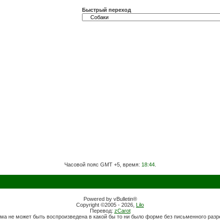
Быстрый переход
Часовой пояс GMT +5, время:
18:44
.
Powered by vBulletin®
Copyright ©2005 - 2026,
Lilo
Перевод:
zCarot
ма не может быть воспроизведена в какой бы то ни было форме без письменного раз