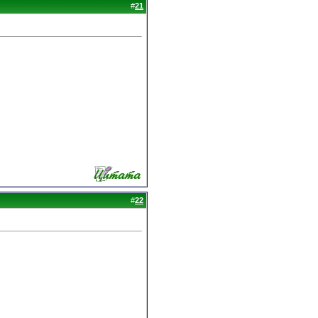
#
21
#
22