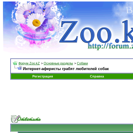
Форум Zoo.kZ
>
Основные разделы
>
Собаки
Интернет-аферисты грабят любителей собак
Регистрация
Справка