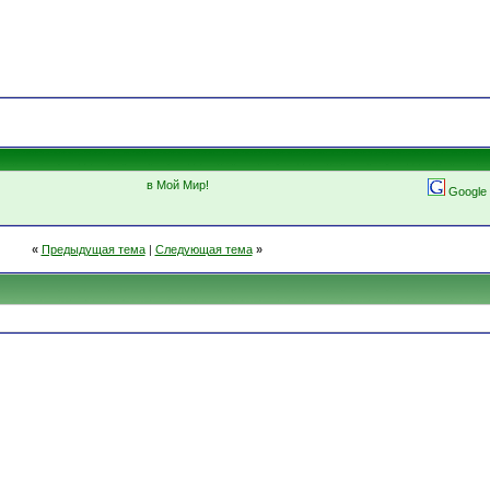
в Мой Мир!
Google
«
Предыдущая тема
|
Следующая тема
»