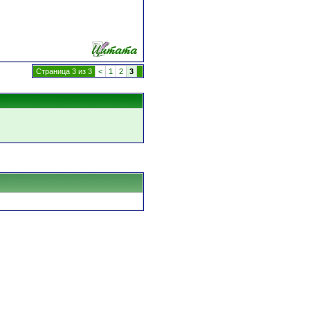
Страница 3 из 3
<
1
2
3