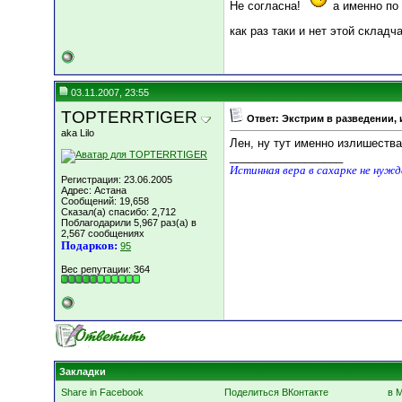
Не согласна!
а именно по 
как раз таки и нет этой складч
03.11.2007, 23:55
TOPTERRTIGER
Ответ: Экстрим в разведении, 
aka Lilo
Лен, ну тут именно излишеств
__________________
Истинная вера в сахарке не нуж
Регистрация: 23.06.2005
Адрес: Астана
Сообщений: 19,658
Сказал(а) спасибо: 2,712
Поблагодарили 5,967 раз(а) в
2,567 сообщениях
Подарков:
95
Вес репутации:
364
Закладки
Share in Facebook
Поделиться ВКонтакте
в 