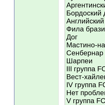
Аргентинск
Бордоский 
Английский
Фила браз
Дог
Мастино-на
Сенбернар
Шарпеи
III группа F
Вест-хайле
IV группа F
Нет пробле
V группа FC