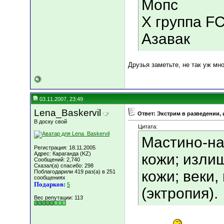
Мопс
X группа FC
Азавак
Друзья заметьте, не так уж мн
03.11.2007, 23:49
Lena_Baskervil
Ответ: Экстрим в разведении, 
В доску свой
Цитата:
Мастино-на
Регистрация: 18.11.2005
Адрес: Караганда (KZ)
кожи; изли
Сообщений: 2,740
Сказал(а) спасибо: 298
кожи; веки
Поблагодарили 419 раз(а) в 251
сообщениях
Подарков:
5
(эктропия).
Вес репутации:
113