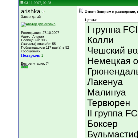
03.11.2007, 02:28
arishka
Ответ: Экстрим в разведении, 
Завсегдатай
Цитата:
I группа FCI
Регистрация: 27.10.2007
Адрес: Алмата
Колли
Сообщений: 306
Сказал(а) спасибо: 55
Чешский во
Поблагодарили 117 раз(а) в 52
сообщениях
Подарков:
1
Немецкая о
Вес репутации:
74
Грюнендал
Лакенуа
Малинуа
Тервюрен
II группа FC
Боксер
Бульмасти