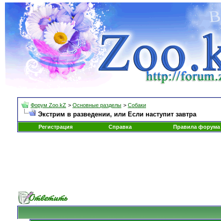
Форум Zoo.kZ
>
Основные разделы
>
Собаки
Экстрим в разведении, или Если наступит завтра
Регистрация
Справка
Правила форума