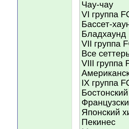
Чау-чау
VI группа F
Бассет-хау
Бладхаунд
VII группа F
Все сеттер
VIII группа 
Американск
IX группа F
Бостонский
Французски
Японский х
Пекинес