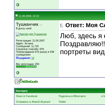
11.09.2008, 14:19
Тушканчик
Ответ: Моя С
В доску свой
Люб, здесь я
Регистрация: 11.06.2007
Поздравляю!!
Адрес: Астана
Сообщений: 11,725
Сказал(а) спасибо: 878
портреты вид
Поблагодарили 975 раз(а) в 538
сообщениях
Подарков:
12
Вес репутации:
250
Закладки
Share in Facebook
Поделиться ВКонтакте
в 
Отправить в Живой Журнал!
Twitter