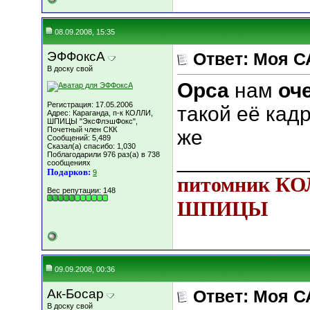
08.09.2008, 15:35
ЭФФоксА
Ответ: Моя С
В доску свой
Орса
нам
оч
Регистрация: 17.05.2006
такой её кадр
Адрес: Караганда, п-к КОЛЛИ,
ШПИЦЫ "ЭксФлэшФокс",
Почетный член СКК
же
Сообщений: 5,489
Сказал(а) спасибо: 1,030
___________
Поблагодарили 976 раз(а) в 738
сообщениях
Подарков:
9
питомник К
Вес репутации:
148
ШПИЦЫ
09.09.2008, 00:36
Ак-Босар
Ответ: Моя С
В доску свой