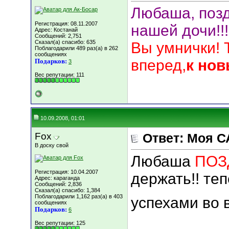
Любаша, позд
Регистрация: 08.11.2007
нашей дочи!!!
Адрес: Костанай
Сообщений: 2,751
Сказал(а) спасибо: 635
Вы умнички! Т
Поблагодарили 489 раз(а) в 262
сообщениях
вперед,
к но
Подарков:
3
Вес репутации:
111
10.09.2008, 01:01
Fox
Ответ: Моя С
В доску свой
Любаша
ПОЗ
Регистрация: 10.04.2007
держать!! те
Адрес: караганда
Сообщений: 2,836
Сказал(а) спасибо: 1,384
Поблагодарили 1,162 раз(а) в 403
успехами во 
сообщениях
Подарков:
6
Вес репутации:
125