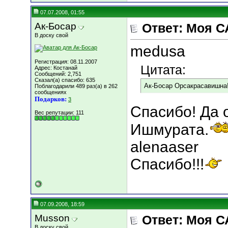
07.07.2008, 01:55
Ак-Босар
Ответ: Моя С
В доску свой
medusa
Регистрация: 08.11.2007
Цитата:
Адрес: Костанай
Сообщений: 2,751
Сказал(а) спасибо: 635
Ак-Босар Орсакрасавишна!
Поблагодарили 489 раз(а) в 262
сообщениях
Подарков:
3
Спасибо! Да 
Вес репутации:
111
Ишмурата.
alenaaser
Спасибо!!!
07.09.2008, 18:59
Musson
Ответ: Моя С
В доску свой