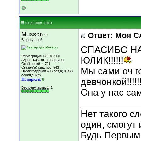
10.09.2008, 19:01
Musson
Ответ: Моя С
В доску свой
СПАСИБО Н
Регистрация: 08.10.2007
ЮЛИК!!!!!!
Адрес: Казахстан г.Астана
Сообщений: 4,791
Сказал(а) спасибо: 543
Мы сами оч 
Поблагодарили 493 раз(а) в 338
сообщениях
девчонкой!!!!!
Подарков:
6
Вес репутации:
142
Она у нас сам
___________
Нет такого сл
один, смогут 
Будь Первым