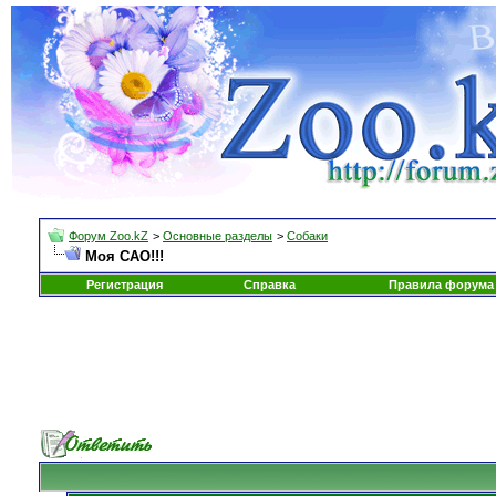
Форум Zoo.kZ
>
Основные разделы
>
Собаки
Моя САО!!!
Регистрация
Справка
Правила форума