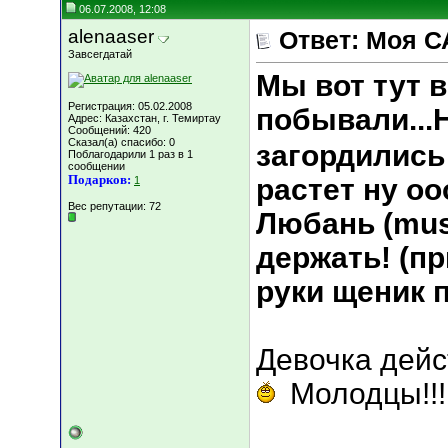
06.07.2008, 12:08
alenaaser
Ответ: Моя С
Завсегдатай
Мы вот тут в
Регистрация: 05.02.2008
побывали...
Адрес: Казахстан, г. Темиртау
Сообщений: 420
Сказал(а) спасибо: 0
загордились 
Поблагодарили 1 раз в 1
сообщении
Подарков:
растет ну о
1
Вес репутации:
72
Любань (mus
держать! (п
руки щеник п
Девочка дейс
Молодцы!!!