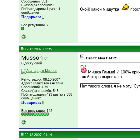
Сообщений: 331
Сказал(а) спасибо: 1
Поблагодарили 1 раз в 1
О-ой! какой мишутка
прост
сообщении
Подарков:
1
Вес репутации:
73
12.12.2007, 09:35
Musson
Ответ: Моя САО!!!
В доску свой
Мишка Гамми! И 100% крихт
так быстро выростают.
Регистрация: 08.10.2007
__________________
Адрес: Казахстан г.Астана
Нет такого слова я не могу. С
Сообщений: 4,791
Сказал(а) спасибо: 543
Поблагодарили 493 раз(а) в 338
сообщениях
Подарков:
6
Вес репутации:
142
22.12.2007, 01:14