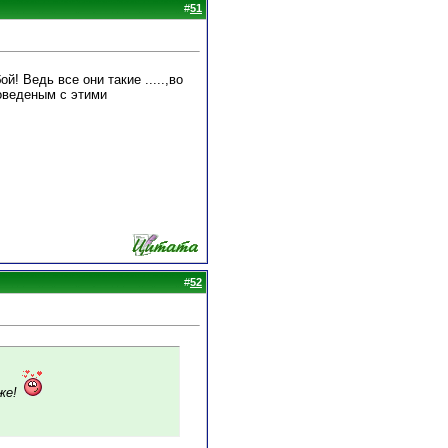
#
51
 Ведь все они такие .....,во
роведеным с этими
#
52
зже!