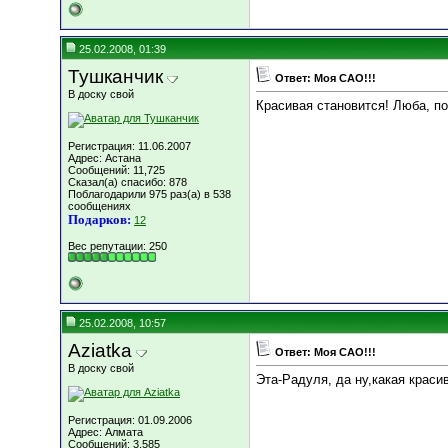
25.02.2008, 01:39
Тушканчик
Ответ: Моя САО!!!
В доску свой
Красивая становится! Люба, по
Регистрация: 11.06.2007
Адрес: Астана
Сообщений: 11,725
Сказал(а) спасибо: 878
Поблагодарили 975 раз(а) в 538
сообщениях
Подарков:
12
Вес репутации:
250
25.02.2008, 10:57
Aziatka
Ответ: Моя САО!!!
В доску свой
Эта-Радуля, да ну,какая краси
Регистрация: 01.09.2006
Адрес: Алмата
Сообщений: 3,585