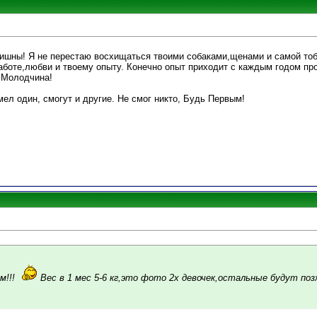
шны! Я не перестаю восхищаться твоими собаками,щенами и самой тобой!
заботе,любви и твоему опыту. Конечно опыт приходит с каждым годом п
 Молодчина!
умел один, смогут и другие. Не смог никто, Будь Первым!
м!!!
Вес в 1 мес 5-6 кг,это фото 2х девочек,остальные будут по