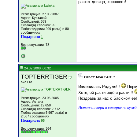
растет девица, хорошеет!
Регистрация: 27.05.2007
Адрес: Кустанай
Сообщений: 689
Сказал(а) спасибо: 99
Поблагодарили 299 раз(а) в 80
сообщениях
Подарков:
1
Вес репутации:
78
24.02.2008, 00:32
TOPTERRTIGER
Ответ: Моя САО!!!
aka Lilo
Изменилась Радуля!!!
Порк
Хотя, ей расти ещё и расти!!!
Регистрация: 23.06.2005
Поздравь за нас с Басюком её!
Адрес: Астана
__________________
Сообщений: 19,658
Истинная вера в сахарке не нуж
Сказал(а) спасибо: 2,712
Поблагодарили 5,967 раз(а) в
2,567 сообщениях
Подарков:
95
Вес репутации:
364