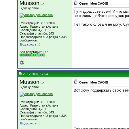
Musson
Ответ: Моя САО!!!
В доску свой
Ну и здрасссте всем! И что м
вешались :-)! Фото скину,как р
__________________
Регистрация: 08.10.2007
Нет такого слова я не могу. С
Адрес: Казахстан г.Астана
Сообщений: 4,791
Сказал(а) спасибо: 543
Поблагодарили 493 раз(а) в 338
сообщениях
Подарков:
6
Вес репутации:
142
29.12.2007, 17:54
Musson
Ответ: Моя САО!!!
В доску свой
Вот хочу поддержать свою вет
Регистрация: 08.10.2007
Адрес: Казахстан г.Астана
Сообщений: 4,791
Сказал(а) спасибо: 543
Поблагодарили 493 раз(а) в 338
сообщениях
Подарков:
6