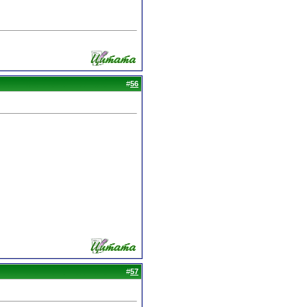
#
56
#
57