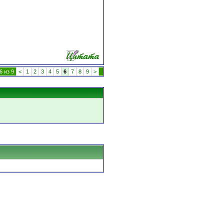
6 из 9
<
1
2
3
4
5
6
7
8
9
>