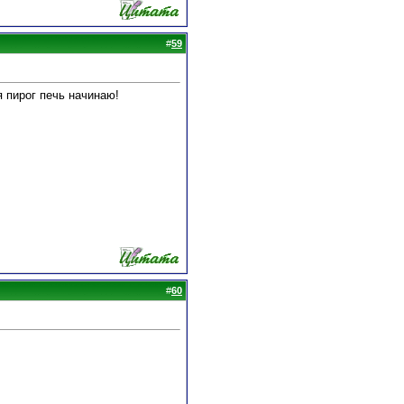
#
59
я пирог печь начинаю!
#
60