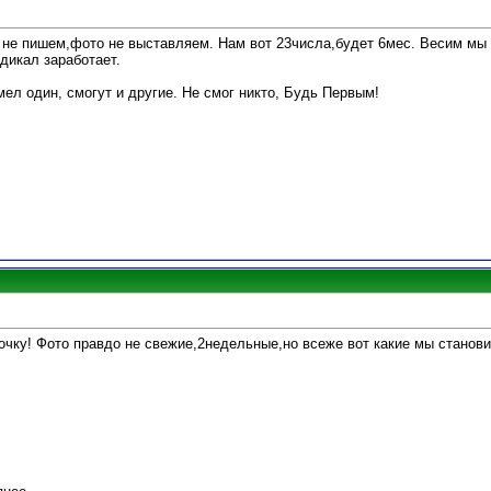
ы не пишем,фото не выставляем. Нам вот 23числа,будет 6мес. Весим мы 
адикал заработает.
умел один, смогут и другие. Не смог никто, Будь Первым!
очку! Фото правдо не свежие,2недельные,но всеже вот какие мы станов