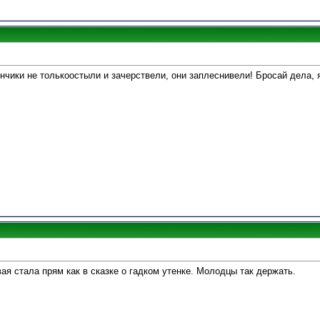
нчики не толькоостыли и зачерствели, они заплеснивели! Бросай дела, 
вая стала прям как в сказке о гадком утенке. Молодцы так держать.