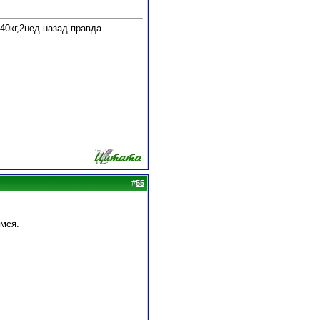
40кг,2нед.назад правда
#
55
имся.