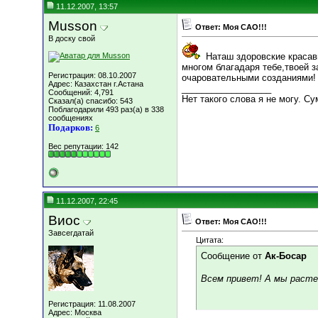
11.12.2007, 13:57
Musson
Ответ: Моя САО!!!
В доску свой
Наташ здоровские красави
многом благадаря тебе,твоей 
Регистрация: 08.10.2007
очаровательными созданиями!
Адрес: Казахстан г.Астана
__________________
Сообщений: 4,791
Нет такого слова я не могу. С
Сказал(а) спасибо: 543
Поблагодарили 493 раз(а) в 338
сообщениях
Подарков:
6
Вес репутации:
142
11.12.2007, 22:45
Виос
Ответ: Моя САО!!!
Завсегдатай
Цитата:
Сообщение от
Ак-Босар
Всем привет! А мы расте
Регистрация: 11.08.2007
Адрес: Москва