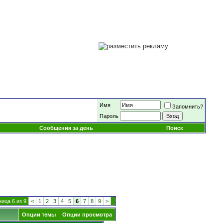
Имя
Запомнить?
Пароль
Сообщения за день
Поиск
ица 6 из 9
<
1
2
3
4
5
6
7
8
9
>
Опции темы
Опции просмотра