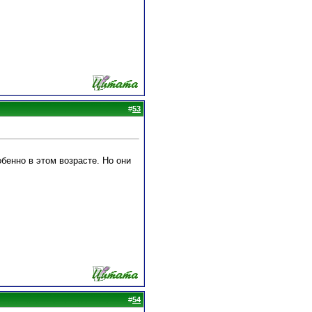
#
53
бенно в этом возрасте. Но они
#
54