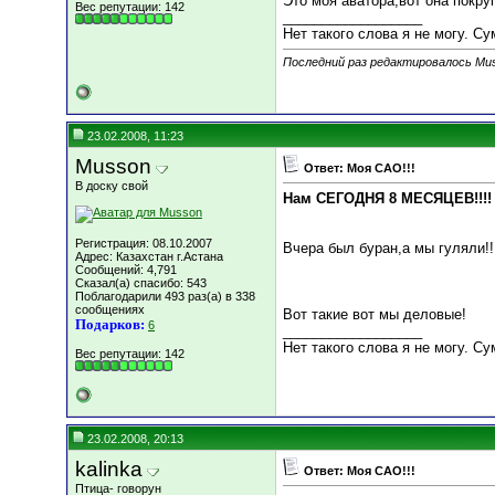
Это моя аватора,вот она покру
Вес репутации:
142
__________________
Нет такого слова я не могу. С
Последний раз редактировалось Mus
23.02.2008, 11:23
Musson
Ответ: Моя САО!!!
В доску свой
Нам СЕГОДНЯ 8 МЕСЯЦЕВ!!!!
Регистрация: 08.10.2007
Вчера был буран,а мы гуляли!!
Адрес: Казахстан г.Астана
Сообщений: 4,791
Сказал(а) спасибо: 543
Поблагодарили 493 раз(а) в 338
сообщениях
Вот такие вот мы деловые!
Подарков:
6
__________________
Нет такого слова я не могу. С
Вес репутации:
142
23.02.2008, 20:13
kalinka
Ответ: Моя САО!!!
Птица- говорун