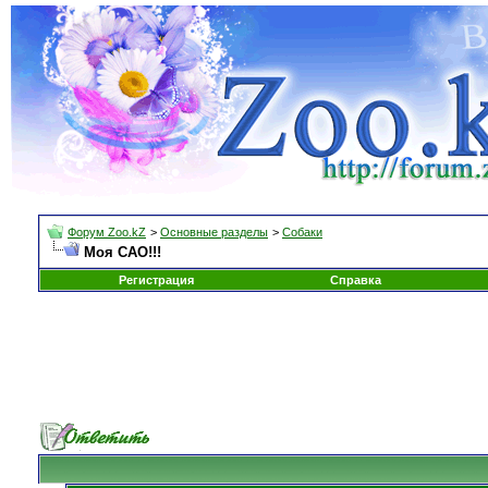
Форум Zoo.kZ
>
Основные разделы
>
Собаки
Моя САО!!!
Регистрация
Справка