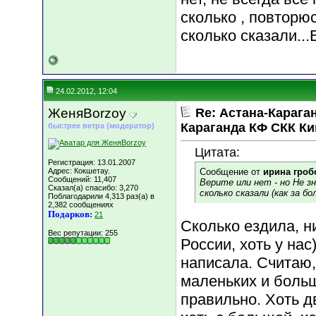
сколько , повторю
сколько сказали...
24.02.2012, 12:04
ЖеняBorzoy
Re: Астана-Караган
Караганда КФ СКК К
быстрее ветра (модератор)
Цитата:
Регистрация: 13.01.2007
Адрес: Кокшетау.
Сообщение от
ирина гроб
Сообщений: 11,407
Верите или нет - но Не з
Сказал(а) спасибо: 3,270
сколько сказали (как за бо
Поблагодарили 4,313 раз(а) в
2,382 сообщениях
Подарков:
21
Сколько ездила, н
Вес репутации:
255
России, хоть у нас
написала. Считаю,
маленьких и больш
правильно. Хоть д