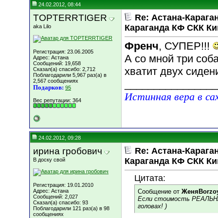
24.02.2012, 08:44
TOPTERRTIGER
Re: Астана-Караган
Караганда КФ СКК К
aka Lilo
Френч
, СУПЕР!!!
Регистрация: 23.06.2005
А со мной три соба
Адрес: Астана
Сообщений: 19,658
хватит двух сиден
Сказал(а) спасибо: 2,712
Поблагодарили 5,967 раз(а) в
2,567 сообщениях
________________
Подарков:
95
Истинная вера в са
Вес репутации:
364
24.02.2012, 09:28
ирина гробович
Re: Астана-Караган
Караганда КФ СКК К
В доску свой
Цитата:
Регистрация: 19.01.2010
Адрес: Астана
Сообщение от
ЖеняBorzo
Сообщений: 2,027
Если стоимость РЕАЛЬНАЯ
Сказал(а) спасибо: 93
головах! )
Поблагодарили 121 раз(а) в 98
сообщениях