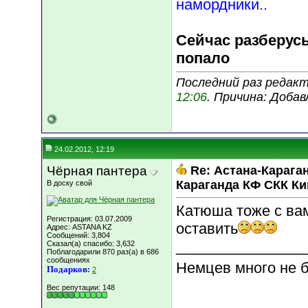
намордники..
Сейчас разберусь
попало
Последний раз редакт
12:06
. Причина: Доба
24.02.2012, 12:19
Чёрная пантера
Re: Астана-Караган
Караганда КФ СКК К
В доску свой
Катюша тоже с вам
Регистрация: 03.07.2009
оставить
Адрес: ASTANA KZ
Сообщений: 3,804
________________
Сказал(а) спасибо: 3,632
Поблагодарили 870 раз(а) в 686
сообщениях
Немцев много не 
Подарков:
2
Вес репутации:
148