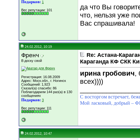
Подарков:
1
да что Вы говорите! 
Вес репутации:
101
что, нельзя уже п
Вас спрашивала!
24.02.2012, 10:19
Френч
Re: Астана-Караган
Караганда КФ СКК К
В доску свой
ирина гробович
,
Регистрация: 16.08.2009
всех))))
Адрес: Моск.обл., г. Ногинск
Сообщений: 1,923
________________
Сказал(а) спасибо: 86
Поблагодарили 144 раз(а) в 130
сообщениях
С восторгом встречает, беж
Подарков:
3
Мой ласковый, добрый 
Вес репутации:
111
24.02.2012, 10:47