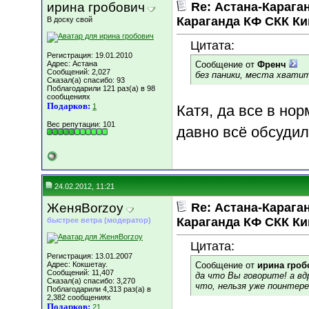
ирина гробович
Re: Астана-Караган
Караганда КФ СКК К
В доску свой
Цитата:
Регистрация: 19.01.2010
Адрес: Астана
Сообщение от
Френч
Сообщений: 2,027
без паники, места хватит
Сказал(а) спасибо: 93
Поблагодарили 121 раз(а) в 98
сообщениях
Подарков:
1
Катя, да все в нор
Вес репутации:
101
давно всё обсуди
24.02.2012, 11:21
ЖеняBorzoy
Re: Астана-Караган
Караганда КФ СКК К
быстрее ветра (модератор)
Цитата:
Регистрация: 13.01.2007
Адрес: Кокшетау.
Сообщение от
ирина гроб
Сообщений: 11,407
да что Вы говорите! а вдру
Сказал(а) спасибо: 3,270
что, нельзя уже поинтере
Поблагодарили 4,313 раз(а) в
2,382 сообщениях
Подарков:
21