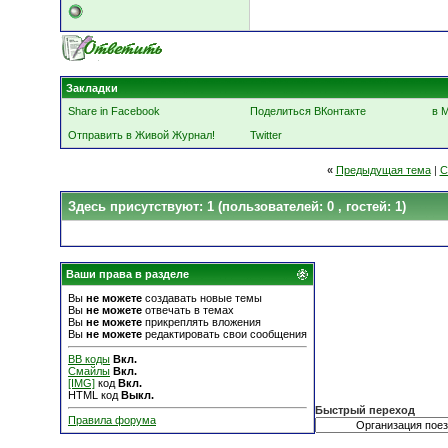
Закладки
Share in Facebook
Поделиться ВКонтакте
в 
Отправить в Живой Журнал!
Twitter
«
Предыдущая тема
|
С
Здесь присутствуют: 1
(пользователей: 0 , гостей: 1)
Ваши права в разделе
Вы
не можете
создавать новые темы
Вы
не можете
отвечать в темах
Вы
не можете
прикреплять вложения
Вы
не можете
редактировать свои сообщения
BB коды
Вкл.
Смайлы
Вкл.
[IMG]
код
Вкл.
HTML код
Выкл.
Быстрый переход
Правила форума