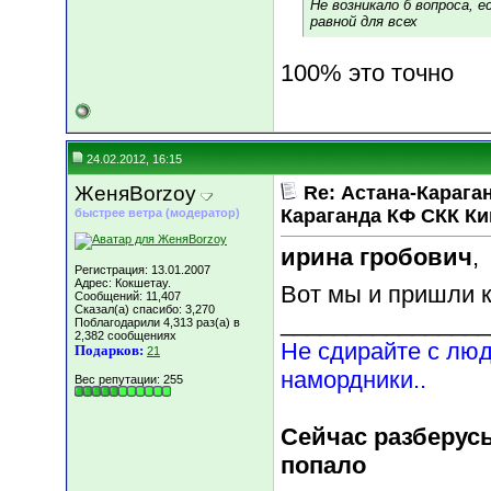
Не возникало б вопроса, 
равной для всех
100% это точно
24.02.2012, 16:15
ЖеняBorzoy
Re: Астана-Караган
Караганда КФ СКК К
быстрее ветра (модератор)
ирина гробович
,
Регистрация: 13.01.2007
Адрес: Кокшетау.
Вот мы и пришли 
Сообщений: 11,407
Сказал(а) спасибо: 3,270
________________
Поблагодарили 4,313 раз(а) в
2,382 сообщениях
Не сдирайте с люд
Подарков:
21
намордники..
Вес репутации:
255
Сейчас разберусь
попало