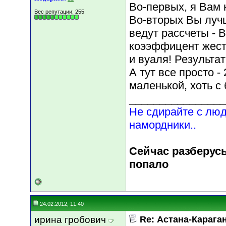
Во-первых, я Вам 
Вес репутации:
255
Во-вторых Вы лучш
ведут рассчеты - 
коээффицент жестк
и вуаля! Результа
А тут все просто - 
маленькой, хоть с
________________
Не сдирайте с люд
намордники..
Сейчас разберусь
попало
24.02.2012, 11:40
ирина гробович
Re: Астана-Караган