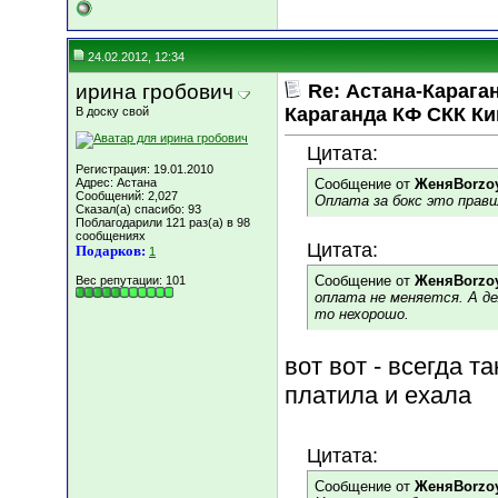
24.02.2012, 12:34
ирина гробович
Re: Астана-Караган
Караганда КФ СКК К
В доску свой
Цитата:
Регистрация: 19.01.2010
Адрес: Астана
Сообщение от
ЖеняBorzo
Сообщений: 2,027
Оплата за бокс это прави
Сказал(а) спасибо: 93
Поблагодарили 121 раз(а) в 98
сообщениях
Цитата:
Подарков:
1
Сообщение от
ЖеняBorzo
Вес репутации:
101
оплата не меняется. А дел
то нехорошо.
вот вот - всегда т
платила и ехала
Цитата:
Сообщение от
ЖеняBorzo