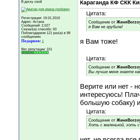
Караганда КФ СКК К
В доску свой
Цитата:
Регистрация: 19.01.2010
Адрес: Астана
Сообщение от
ЖеняBorzo
Сообщений: 2,027
я Вам не грубила!
Сказал(а) спасибо: 93
Поблагодарили 121 раз(а) в 98
сообщениях
я Вам тоже!
Подарков:
1
Вес репутации:
101
Цитата:
Сообщение от
ЖеняBorzo
Вы лучше меня знаете ка
Верите или нет - н
интересуюсь! Плач
большую собаку) и
Цитата:
Сообщение от
ЖеняBorzo
Хоть с маленькой, хоть с
нет, не всегда все