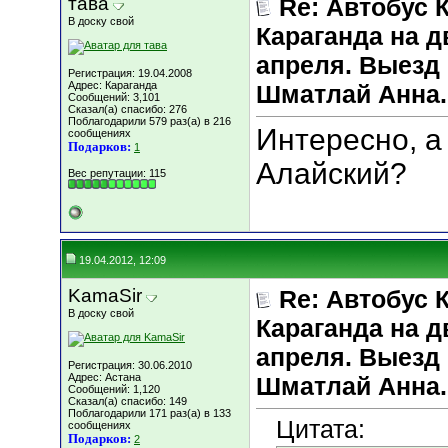
тава
Re: Автобус 
В доску свой
Караганда на д
апреля. Выезд 
Регистрация: 19.04.2008
Адрес: Караганда
Шматлай Анна.
Сообщений: 3,101
Сказал(а) спасибо: 276
Поблагодарили 579 раз(а) в 216
Интересно, а
сообщениях
Подарков:
1
Алайский?
Вес репутации:
115
19.04.2012, 12:09
KamaSir
Re: Автобус 
В доску свой
Караганда на д
апреля. Выезд 
Регистрация: 30.06.2010
Адрес: Астана
Шматлай Анна.
Сообщений: 1,120
Сказал(а) спасибо: 149
Поблагодарили 171 раз(а) в 133
Цитата:
сообщениях
Подарков:
2