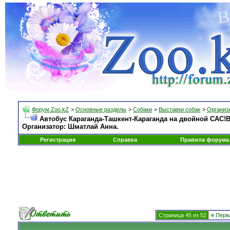
Форум Zoo.kZ
>
Основные разделы
>
Собаки
>
Выставки собак
>
Организа
Автобус Караганда-Ташкент-Караганда на двойной САС!В 
Организатор: Шматлай Анна.
Регистрация
Справка
Правила форума
Страница 45 из 52
«
Перв