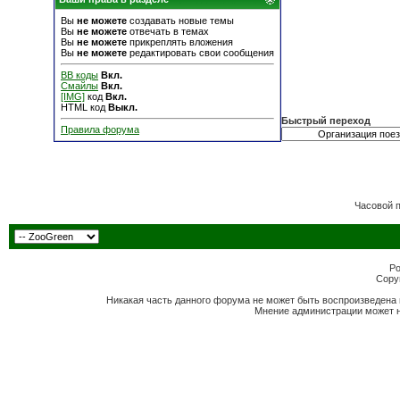
Вы
не можете
создавать новые темы
Вы
не можете
отвечать в темах
Вы
не можете
прикреплять вложения
Вы
не можете
редактировать свои сообщения
BB коды
Вкл.
Смайлы
Вкл.
[IMG]
код
Вкл.
HTML код
Выкл.
Быстрый переход
Правила форума
Часовой 
Po
Copyr
Никакая часть данного форума не может быть воспроизведена 
Мнение администрации может н