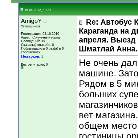
19.04.2012, 10:33
AmigoY
Re: Автобус 
Увлекшийся
Караганда на д
Регистрация: 03.10.2010
Адрес: Солнечный город
апреля. Выезд 
Сообщений: 38
Сказал(а) спасибо: 0
Шматлай Анна.
Поблагодарили 0 раз(а) в 0
сообщениях
Подарков:
1
Не очень дал
Вес репутации:
0
машине. Зато
Рядом в 5 ми
больших супе
магазинчиков
вет магазина
общем место
гостиницы ор