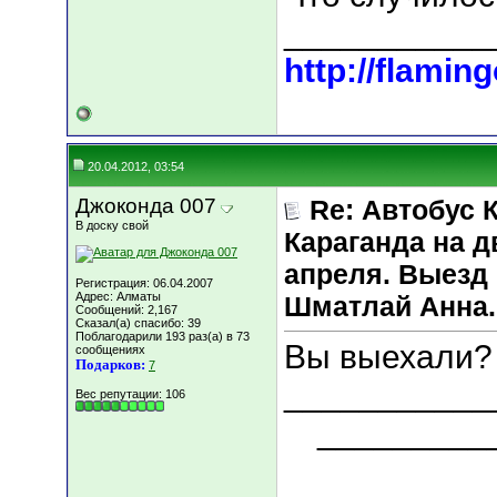
___________
http://flaming
20.04.2012, 03:54
Джоконда 007
Re: Автобус 
В доску свой
Караганда на д
апреля. Выезд 
Регистрация: 06.04.2007
Адрес: Алматы
Шматлай Анна.
Сообщений: 2,167
Сказал(а) спасибо: 39
Поблагодарили 193 раз(а) в 73
Вы выехали? 
сообщениях
Подарков:
7
___________
Вес репутации:
106
_________