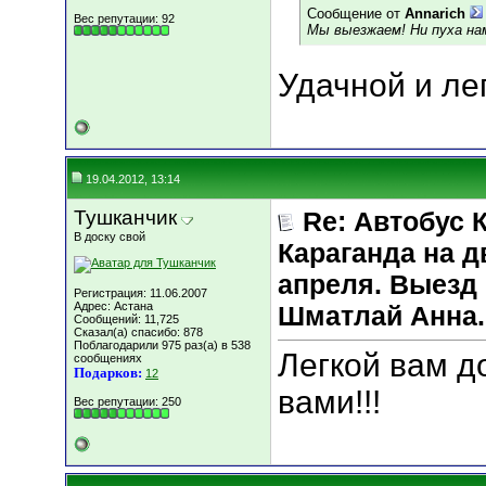
Сообщение от
Annarich
Вес репутации:
92
Мы выезжаем! Ни пуха нам
Удачной и легко
19.04.2012, 13:14
Тушканчик
Re: Автобус 
В доску свой
Караганда на д
апреля. Выезд 
Регистрация: 11.06.2007
Адрес: Астана
Шматлай Анна.
Сообщений: 11,725
Сказал(а) спасибо: 878
Поблагодарили 975 раз(а) в 538
Легкой вам д
сообщениях
Подарков:
12
вами!!!
Вес репутации:
250