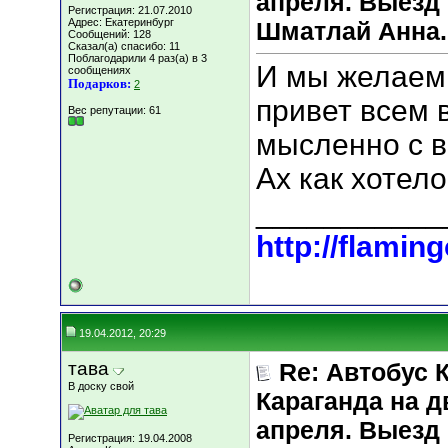
апреля. Выезд 
Регистрация: 21.07.2010
Адрес: Екатеринбург
Шматлай Анна.
Сообщений: 128
Сказал(а) спасибо: 11
Поблагодарили 4 раз(а) в 3
И мы желаем 
сообщениях
Подарков:
2
привет всем 
Вес репутации:
61
мысленно с в
Ах как хотело
___________
http://flaming
19.04.2012, 20:29
тава
Re: Автобус 
В доску свой
Караганда на д
апреля. Выезд 
Регистрация: 19.04.2008