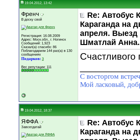
19.04.2012, 13:42
Френч
Re: Автобус 
В доску свой
Караганда на д
апреля. Выезд 
Регистрация: 16.08.2009
Адрес: Моск.обл., г. Ногинск
Шматлай Анна.
Сообщений: 1,923
Сказал(а) спасибо: 86
Поблагодарили 144 раз(а) в 130
Счастливого п
сообщениях
Подарков:
3
___________
Вес репутации:
111
С восторгом встреч
Мой ласковый, д
19.04.2012, 18:37
ЯФФА
Re: Автобус 
Завсегдатай
Караганда на д