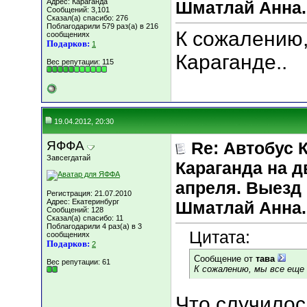
Адрес: Караганда
Шматлай Анна.
Сообщений: 3,101
Сказал(а) спасибо: 276
Поблагодарили 579 раз(а) в 216
К сожалению,
сообщениях
Подарков:
1
Караганде..
Вес репутации:
115
19.04.2012, 20:30
ЯФФА
Re: Автобус 
Завсегдатай
Караганда на д
апреля. Выезд 
Регистрация: 21.07.2010
Адрес: Екатеринбург
Шматлай Анна.
Сообщений: 128
Сказал(а) спасибо: 11
Поблагодарили 4 раз(а) в 3
Цитата:
сообщениях
Подарков:
2
Сообщение от
тава
Вес репутации:
61
К сожалению, мы все еще 
Что случилос