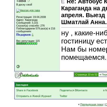
тава
Re: Автобус 
В доску свой
Караганда на д
апреля. Выезд 
Регистрация: 19.04.2008
Адрес: Караганда
Шматлай Анна.
Сообщений: 3,101
Сказал(а) спасибо: 276
Поблагодарили 579 раз(а) в 216
ну , какие-ни
сообщениях
Подарков:
1
гостиницу ес
Вес репутации:
115
Нам бы номер
помещаемся.
Страница 10 из 52
«
Пер
Закладки
Share in Facebook
Поделиться ВКонтакте
в 
Отправить в Живой Журнал!
Twitter
«
Предыдущая тема
|
С