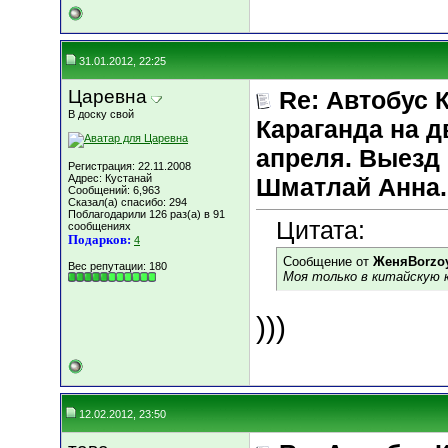
31.01.2012, 22:25
Царевна
Re: Автобус 
В доску свой
Караганда на д
апреля. Выезд 
Регистрация: 22.11.2008
Адрес: Кустанай
Шматлай Анна.
Сообщений: 6,963
Сказал(а) спасибо: 294
Поблагодарили 126 раз(а) в 91
Цитата:
сообщениях
Подарков:
4
Сообщение от
ЖеняBorzo
Вес репутации:
180
Моя только в китайскую 
)))
12.02.2012, 23:50