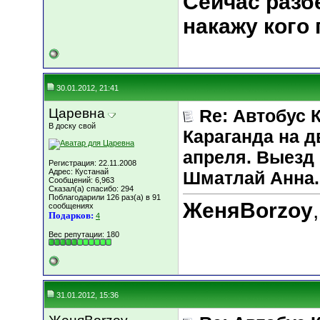
Сейчас разбе
накажу кого
30.01.2012, 21:41
Царевна
Re: Автобус 
В доску свой
Караганда на д
апреля. Выезд 
Регистрация: 22.11.2008
Адрес: Кустанай
Шматлай Анна.
Сообщений: 6,963
Сказал(а) спасибо: 294
Поблагодарили 126 раз(а) в 91
ЖеняBorzoy
сообщениях
Подарков:
4
Вес репутации:
180
31.01.2012, 15:36