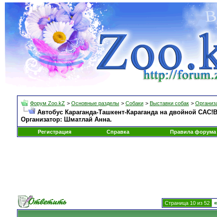
Форум Zoo.kZ
>
Основные разделы
>
Собаки
>
Выставки собак
>
Организа
Автобус Караганда-Ташкент-Караганда на двойной САС!В 
Организатор: Шматлай Анна.
Регистрация
Справка
Правила форума
Страница 10 из 52
«