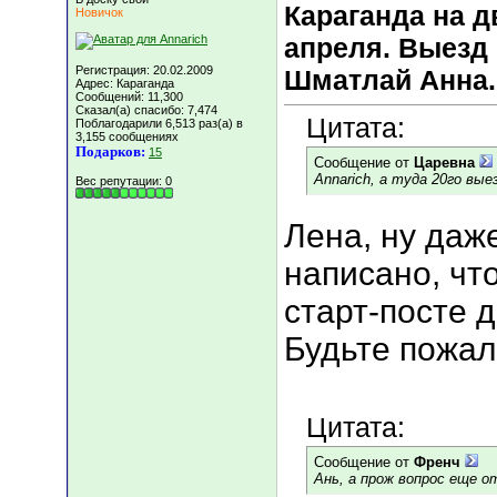
Караганда на д
Новичок
апреля. Выезд 
Регистрация: 20.02.2009
Шматлай Анна.
Адрес: Караганда
Сообщений: 11,300
Сказал(а) спасибо: 7,474
Цитата:
Поблагодарили 6,513 раз(а) в
3,155 сообщениях
Подарков:
15
Сообщение от
Царевна
Annarich, а туда 20го в
Вес репутации:
0
Лена, ну даж
написано, что
старт-посте 
Будьте пожа
Цитата:
Сообщение от
Френч
Ань, а прож вопрос еще 