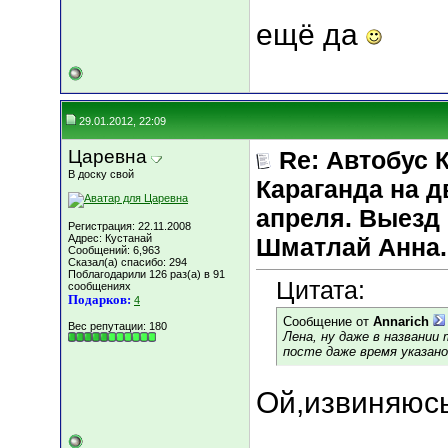
ещё да
29.01.2012, 22:09
Царевна
Re: Автобус 
В доску свой
Караганда на д
апреля. Выезд 
Регистрация: 22.11.2008
Адрес: Кустанай
Шматлай Анна.
Сообщений: 6,963
Сказал(а) спасибо: 294
Поблагодарили 126 раз(а) в 91
Цитата:
сообщениях
Подарков:
4
Сообщение от
Annarich
Вес репутации:
180
Лена, ну даже в названии
посте даже время указан
Ой,извиняюсь