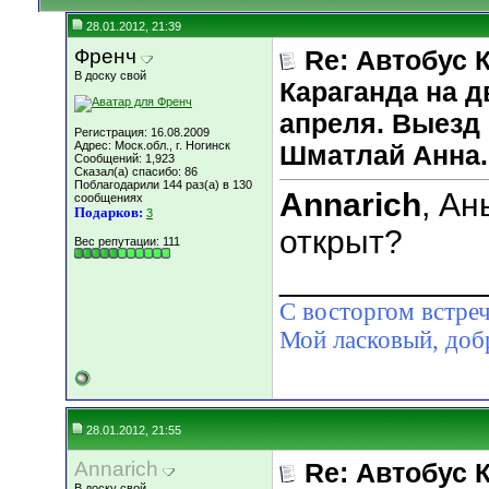
28.01.2012, 21:39
Френч
Re: Автобус 
В доску свой
Караганда на д
апреля. Выезд 
Регистрация: 16.08.2009
Адрес: Моск.обл., г. Ногинск
Шматлай Анна.
Сообщений: 1,923
Сказал(а) спасибо: 86
Поблагодарили 144 раз(а) в 130
Annarich
, Ан
сообщениях
Подарков:
3
открыт?
Вес репутации:
111
___________
С восторгом встреч
Мой ласковый, д
28.01.2012, 21:55
Annarich
Re: Автобус 
В доску свой