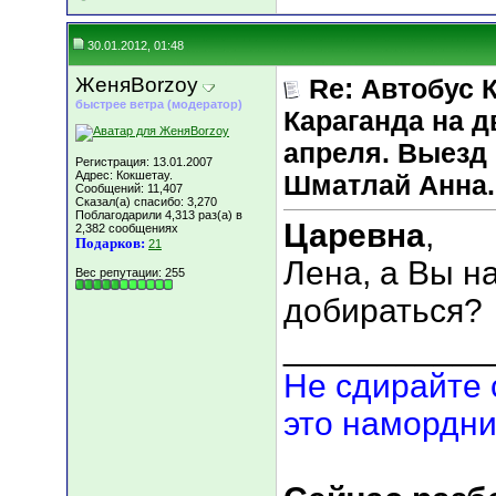
30.01.2012, 01:48
ЖеняBorzoy
Re: Автобус 
быстрее ветра (модератор)
Караганда на д
апреля. Выезд 
Регистрация: 13.01.2007
Адрес: Кокшетау.
Шматлай Анна.
Сообщений: 11,407
Сказал(а) спасибо: 3,270
Поблагодарили 4,313 раз(а) в
Царевна
,
2,382 сообщениях
Подарков:
21
Лена, а Вы н
Вес репутации:
255
добираться?
___________
Не сдирайте 
это намордни