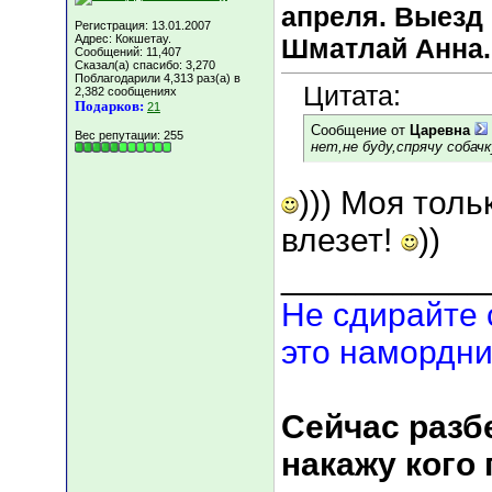
апреля. Выезд 
Регистрация: 13.01.2007
Адрес: Кокшетау.
Шматлай Анна.
Сообщений: 11,407
Сказал(а) спасибо: 3,270
Поблагодарили 4,313 раз(а) в
Цитата:
2,382 сообщениях
Подарков:
21
Сообщение от
Царевна
Вес репутации:
255
нет,не буду,спрячу собачк
))) Моя толь
влезет!
))
___________
Не сдирайте 
это намордни
Сейчас разбе
накажу кого