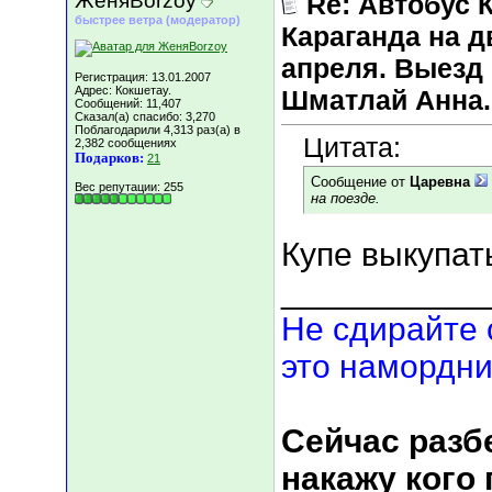
ЖеняBorzoy
Re: Автобус 
быстрее ветра (модератор)
Караганда на д
апреля. Выезд 
Регистрация: 13.01.2007
Адрес: Кокшетау.
Шматлай Анна.
Сообщений: 11,407
Сказал(а) спасибо: 3,270
Поблагодарили 4,313 раз(а) в
Цитата:
2,382 сообщениях
Подарков:
21
Сообщение от
Царевна
Вес репутации:
255
на поезде.
Купе выкупат
___________
Не сдирайте 
это намордни
Сейчас разбе
накажу кого