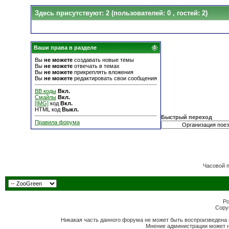
Здесь присутствуют: 2
(пользователей: 0 , гостей: 2)
Ваши права в разделе
Вы
не можете
создавать новые темы
Вы
не можете
отвечать в темах
Вы
не можете
прикреплять вложения
Вы
не можете
редактировать свои сообщения
BB коды
Вкл.
Смайлы
Вкл.
[IMG]
код
Вкл.
HTML код
Выкл.
Быстрый переход
Правила форума
Часовой 
Po
Copyr
Никакая часть данного форума не может быть воспроизведена 
Мнение администрации может н