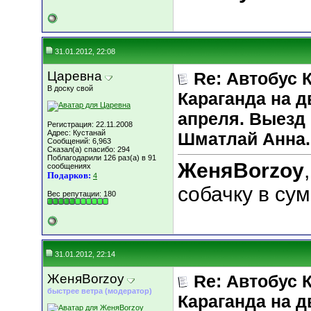
31.01.2012, 22:08
Царевна
Re: Автобус 
В доску свой
Караганда на д
апреля. Выезд 
Регистрация: 22.11.2008
Адрес: Кустанай
Шматлай Анна.
Сообщений: 6,963
Сказал(а) спасибо: 294
Поблагодарили 126 раз(а) в 91
ЖеняBorzoy
сообщениях
Подарков:
4
собачку в сум
Вес репутации:
180
31.01.2012, 22:14
ЖеняBorzoy
Re: Автобус 
быстрее ветра (модератор)
Караганда на д