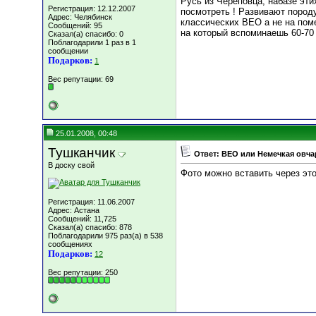
Русь из Череповца, набазе эти
Регистрация: 12.12.2007
посмотреть ! Развивают породу
Адрес: Челябинск
классических ВЕО а не на пом
Сообщений: 95
на который вспоминаешь 60-70
Сказал(а) спасибо: 0
Поблагодарили 1 раз в 1
сообщении
Подарков:
1
Вес репутации:
69
25.01.2008, 00:48
Тушканчик
Ответ: ВЕО или Немечкая овча
В доску свой
Фото можно вставить через это
Регистрация: 11.06.2007
Адрес: Астана
Сообщений: 11,725
Сказал(а) спасибо: 878
Поблагодарили 975 раз(а) в 538
сообщениях
Подарков:
12
Вес репутации:
250