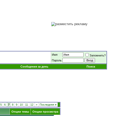
Имя
Запомнить?
Пароль
Сообщения за день
Поиск
5
6
7
8
9
10
11
12
>
Последняя
»
Опции темы
Опции просмотра