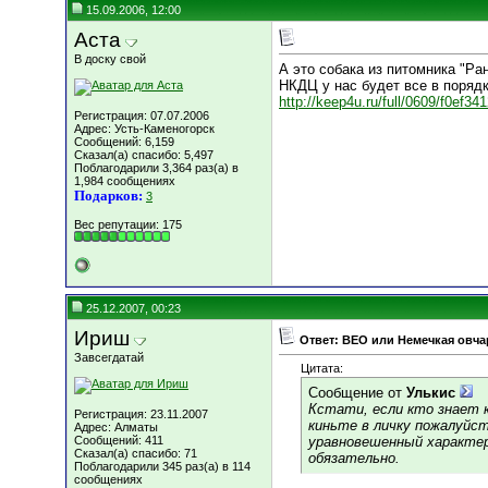
15.09.2006, 12:00
Аста
В доску свой
А это собака из питомника "Ра
НКДЦ у нас будет все в порядк
http://keep4u.ru/full/0609/f0ef3
Регистрация: 07.07.2006
Адрес: Усть-Каменогорск
Сообщений: 6,159
Сказал(а) спасибо: 5,497
Поблагодарили 3,364 раз(а) в
1,984 сообщениях
Подарков:
3
Вес репутации:
175
25.12.2007, 00:23
Ириш
Ответ: ВЕО или Немечкая овча
Завсегдатай
Цитата:
Сообщение от
Улькис
Кстати, если кто знает к
Регистрация: 23.11.2007
киньте в личку пожалуйст
Адрес: Алматы
Сообщений: 411
уравновешенный характер,
Сказал(а) спасибо: 71
обязательно.
Поблагодарили 345 раз(а) в 114
сообщениях