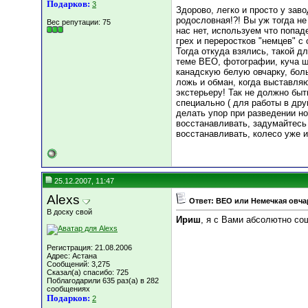
Подарков:
3
Здорово, легко и просто у зав
родословная!?! Вы уж тогда не
Вес репутации:
75
нас нет, используем что попад
грех и переростков "немцев" с
Тогда откуда взялись, такой 
теме ВЕО, фотографии, куча щ
канадскую белую овчарку, боль
ложь и обман, когда выставляю
экстерьеру! Так не должно быт
специально ( для работы в дру
делать упор при разведении но
восстанавливать, задумайтес
восстанавливать, колесо уже и
25.12.2007, 11:47
Alexs
Ответ: ВЕО или Немечкая овча
В доску свой
Ириш
, я с Вами абсолютно со
Регистрация: 21.08.2006
Адрес: Астана
Сообщений: 3,275
Сказал(а) спасибо: 725
Поблагодарили 635 раз(а) в 282
сообщениях
Подарков:
2