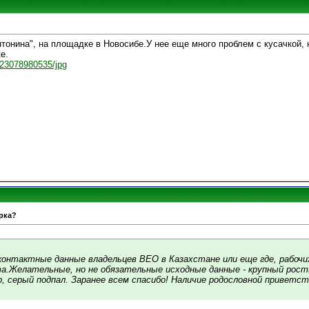
нтонина", на площадке в Новосибе.У нее еще много проблем с кусачкой,
е.
4123078980535/jpg
рка?
онтактные данные владельцев ВЕО в Казахстане или еще где, рабочих
а.Желательные, но не обязательные исходные данные - крупный рост(
 серый подпал. Заранее всем спасибо! Наличие родословной приветст