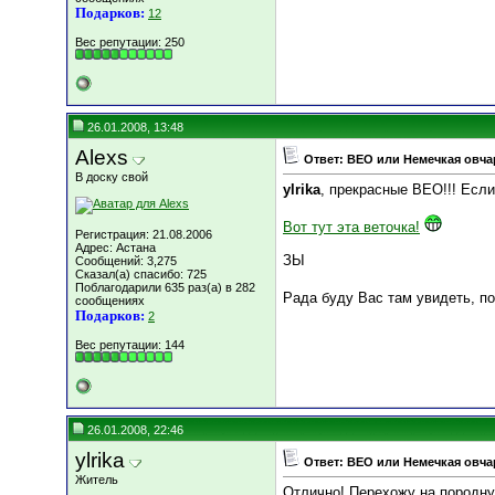
Подарков:
12
Вес репутации:
250
26.01.2008, 13:48
Alexs
Ответ: ВЕО или Немечкая овча
В доску свой
ylrika
, прекрасные ВЕО!!! Если
Вот тут эта веточка!
Регистрация: 21.08.2006
Адрес: Астана
ЗЫ
Сообщений: 3,275
Сказал(а) спасибо: 725
Поблагодарили 635 раз(а) в 282
Рада буду Вас там увидеть, п
сообщениях
Подарков:
2
Вес репутации:
144
26.01.2008, 22:46
ylrika
Ответ: ВЕО или Немечкая овча
Житель
Отлично! Перехожу на породную