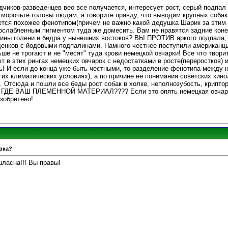
одчиков-разведенцев вео все получается, интересует рост, серый подпал
 морочьте головы людям, а говорите правду, что выводим крупных собак
ется похожее фенотипом(причем не важно какой дедушка Шарик за этим 
 ослабленным пигментом туда же домесить. Вам не нравятся задние коне
длины голени и бедра у нынешних востоков? ВЫ ПРОТИВ яркого подпала,
енков с йодовыми подпалинами. Намного честнее поступили американц
ше не трогают и не "месят" туда крови немецкой овчарки! Все что творит
т в этих рингах немецких овчарок с недостатками в росте(переростков) 
ь! И если до конца уже быть честными, то разделение фенотипа между 
гих климатических условиях), а по причине не понимания советских кинол
. Отсюда и пошли все беды рост собак в холке, неполнозубость, крипто
ь ГДЕ ВАШ ПЛЕМЕННОЙ МАТЕРИАЛ???? Если это опять немецкая овчарка
зобретено!
рка?
шласна!!! Вы правы!