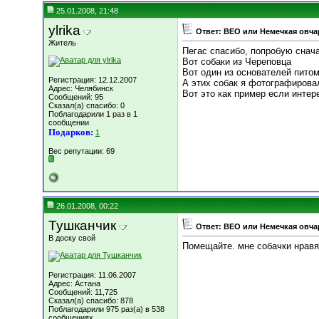
25.01.2008, 21:48
ylrika
Ответ: ВЕО или Немечкая овча
Житель
Пегас спасибо, попробую снач
Вот собаки из Череповца
Вот один из основателей пито
Регистрация: 12.12.2007
А этих собак я фотографиров
Адрес: Челябинск
Вот это как пример если инте
Сообщений: 95
Сказал(а) спасибо: 0
Поблагодарили 1 раз в 1
сообщении
Подарков:
1
Вес репутации:
69
26.01.2008, 00:22
Тушканчик
Ответ: ВЕО или Немечкая овча
В доску свой
Помещайте. мне собачки нравя
Регистрация: 11.06.2007
Адрес: Астана
Сообщений: 11,725
Сказал(а) спасибо: 878
Поблагодарили 975 раз(а) в 538
сообщениях