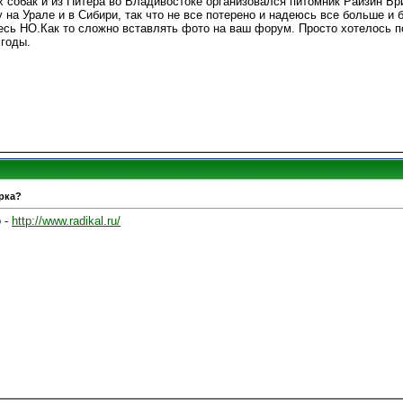
х собак и из Питера во Владивостоке организовался питомник Райзин Бри
 на Урале и в Сибири, так что не все потерено и надеюсь все больше и
есь НО.Как то сложно вставлять фото на ваш форум. Просто хотелось по
 годы.
рка?
 -
http://www.radikal.ru/