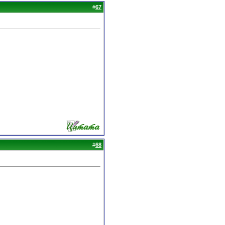
#
67
#
68