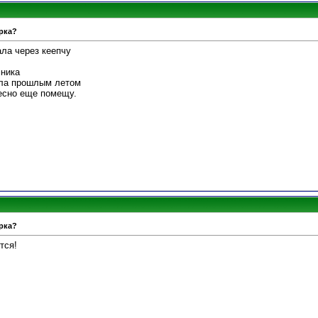
рка?
ала через кеепчу
мника
ала прошлым летом
ресно еще помещу.
рка?
тся!