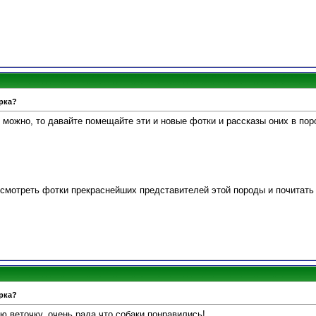
рка?
 можно, то давайте помещайте эти и новые фотки и рассказы оних в пор
осмотреть фотки прекраснейших представителей этой породы и почитать
рка?
 веточку, очень рада что собаки понравились!