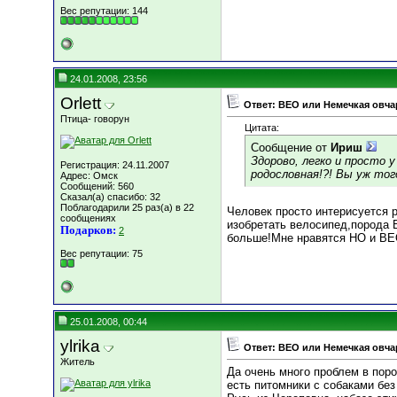
Вес репутации:
144
24.01.2008, 23:56
Orlett
Ответ: ВЕО или Немечкая овча
Птица- говорун
Цитата:
Сообщение от
Ириш
Здорово, легко и просто 
Регистрация: 24.11.2007
родословная!?! Вы уж тог
Адрес: Омск
Сообщений: 560
Сказал(а) спасибо: 32
Поблагодарили 25 раз(а) в 22
Человек просто интерисуется р
сообщениях
изобретать велосипед,порода 
Подарков:
2
больше!Мне нравятся НО и ВЕО 
Вес репутации:
75
25.01.2008, 00:44
ylrika
Ответ: ВЕО или Немечкая овча
Житель
Да очень много проблем в поро
есть питомники с собаками без