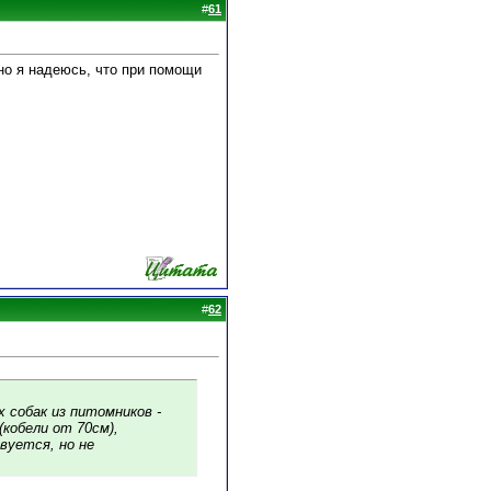
#
61
 но я надеюсь, что при помощи
#
62
 собак из питомников -
кобели от 70см),
вуется, но не