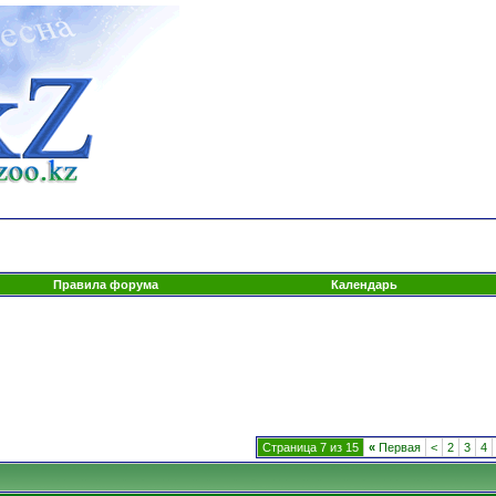
Правила форума
Календарь
Страница 7 из 15
«
Первая
<
2
3
4