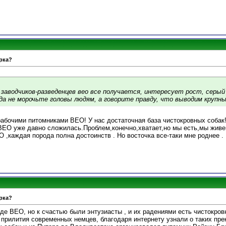
рка?
у заводчиков-разведенцев вео все получается, интересует рост, серый
да не морочьте головы людям, а говорите правду, что выводим крупных
абочими питомниками ВЕО! У нас достаточная база чистокровных собак!
ВЕО уже давно сложилась.Проблем,конечно,хватает,но мы есть,мы живе
,каждая порода полна достоинств . Но восточка все-таки мне роднее .
рка?
де ВЕО, но к счастью были энтузиасты , и их радениями есть чистокров
 прилития современных немцев, благодаря интернету узнали о таких пр