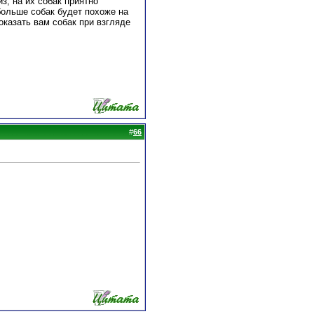
з, на их собак приятно
 больше собак будет похоже на
казать вам собак при взгляде
#
66