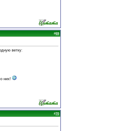
#
69
одную ветку:
 о них!
#
70