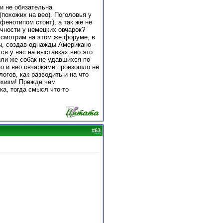
 и не обязательна
(похожих на вео). Поголовья у
фенотипом стоит), а так же не
чности у немецких овчарок?
 смотрим на этом же форуме, в
ы, создав однажды Американо-
ся у нас на выставках вео это
или же собак не удавшихся по
но и вео овчарками произошло не
огов, как разводить и на что
рхизм! Прежде чем
, тогда смысл что-то
#
63