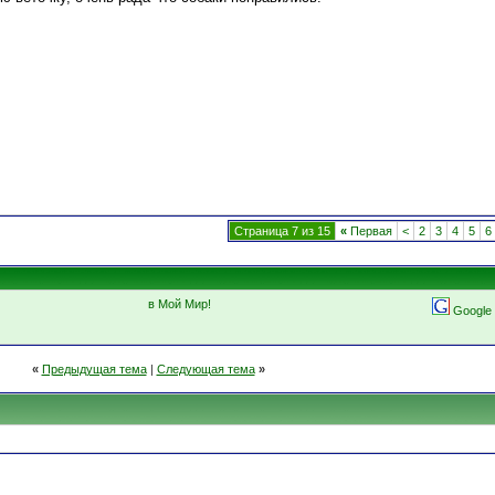
Страница 7 из 15
«
Первая
<
2
3
4
5
6
в Мой Мир!
Google
«
Предыдущая тема
|
Следующая тема
»